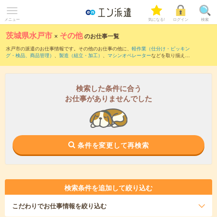
メニュー
気になる!
ログイン
検索
茨城県水戸市
×
その他
のお仕事一覧
水戸市の派遣のお仕事情報です。その他のお仕事の他に、
軽作業（仕分け・ピッキン
グ・検品、商品管理）
、
製造（組立・加工）
、
マシンオペレーター
などを取り揃えて
います。さらに、
短期
・
単発
などの期間や、
職種未経験OK
などのこだわり条件で絞り
込んでいただけます。
検索した条件に合う
お仕事がありませんでした
条件を変更して再検索
検索条件を追加して絞り込む
こだわり
でお仕事情報を絞り込む