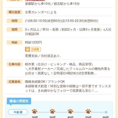
泉郷駅から車10分／鏡石駅から車15分
企業カレンダーによる
曜日頻度
(1)06:30-15:00(休憩60分)(2)15:00-23:30(休憩60分)
時間
3ヶ月以上／即日～長期（初回2ヶ月・以降3ヶ月更新）※入社
期間
日相談OK
時給1230円
時給
交通費
実費支給／当社規定あり。
軽作業（仕分け・ピッキング・検品、商品管理）
仕事内容
＼大手素材メーカー／完成したフィルムロールの梱包作業を
お任せ！残業なし！定時退社4勤2休の2交替勤務…
職種未経験OK / ブランクOK
応募資格
未経験者大歓迎！特別な資格や経験は一切不要です ランスタ
ッドは、きめ細やかなフォローで就業後も安心！…
職場の雰囲気
年齢層
20代
30代
40代
50代
60代