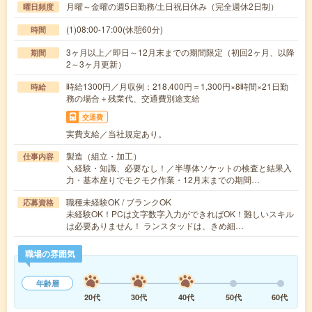
月曜～金曜の週5日勤務/土日祝日休み（完全週休2日制）
曜日頻度
(1)08:00-17:00(休憩60分)
時間
3ヶ月以上／即日～12月末までの期間限定（初回2ヶ月、以降
期間
2～3ヶ月更新）
時給1300円／月収例：218,400円＝1,300円×8時間×21日勤
時給
務の場合＋残業代、交通費別途支給
交通費
実費支給／当社規定あり。
製造（組立・加工）
仕事内容
＼経験・知識、必要なし！／半導体ソケットの検査と結果入
力・基本座りでモクモク作業・12月末までの期間…
職種未経験OK / ブランクOK
応募資格
未経験OK！PCは文字数字入力ができればOK！難しいスキル
は必要ありません！ ランスタッドは、きめ細…
職場の雰囲気
年齢層
20代
30代
40代
50代
60代