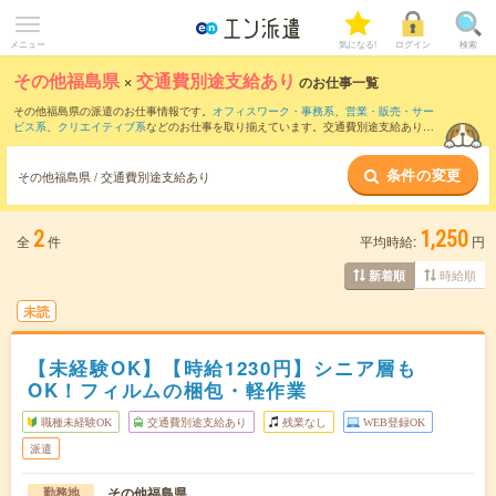
メニュー
気になる!
ログイン
検索
その他福島県
×
交通費別途支給あり
のお仕事一覧
その他福島県の派遣のお仕事情報です。
オフィスワーク・事務系
、
営業・販売・サー
ビス系
、
クリエイティブ系
などのお仕事を取り揃えています。交通費別途支給ありの
条件の他に、
職種未経験OK
、
友だちと一緒の応募OK
、
10名以上の大量募集
などのこ
だわり条件も取り揃えています。
条件の変更
その他福島県 / 交通費別途支給あり
2
1,250
全
件
平均時給:
円
時給順
新着順
未読
【未経験OK】【時給1230円】シニア層も
OK！フィルムの梱包・軽作業
職種未経験OK
交通費別途支給あり
残業なし
WEB登録OK
派遣
その他福島県
勤務地