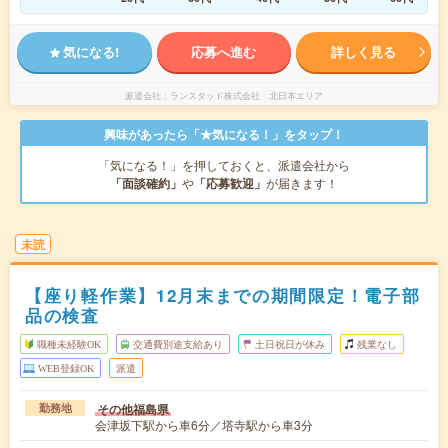
気になる!
応募へ進む
詳しく見る
派遣会社
ランスタッド株式会社 北日本エリア
興味があったら「★気になる！」をタップ！
「気になる！」を押しておくと、派遣会社から
「面談確約」
や
「応募歓迎」
が届きます！
未読
【座り軽作業】12月末までの期間限定！電子部
品の検査
職種未経験OK
交通費別途支給あり
土日祝日が休み
残業なし
WEB登録OK
派遣
その他福島県
勤務地
会津坂下駅から車6分／塔寺駅から車3分