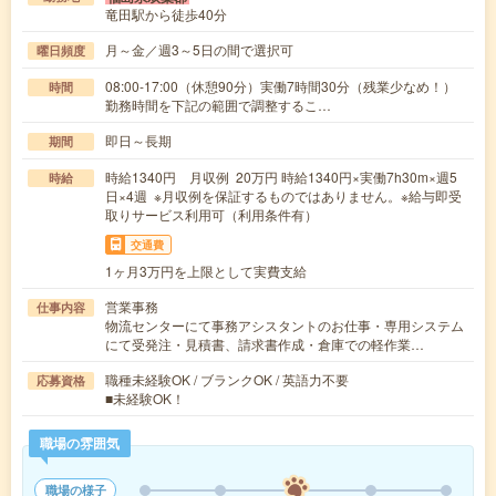
竜田駅から徒歩40分
月～金／週3～5日の間で選択可
曜日頻度
08:00-17:00（休憩90分）実働7時間30分（残業少なめ！）
時間
勤務時間を下記の範囲で調整するこ…
即日～長期
期間
時給1340円 月収例 20万円 時給1340円×実働7h30m×週5
時給
日×4週 ※月収例を保証するものではありません。※給与即受
取りサービス利用可（利用条件有）
交通費
1ヶ月3万円を上限として実費支給
営業事務
仕事内容
物流センターにて事務アシスタントのお仕事・専用システム
にて受発注・見積書、請求書作成・倉庫での軽作業…
職種未経験OK / ブランクOK / 英語力不要
応募資格
■未経験OK！
職場の雰囲気
職場の様子