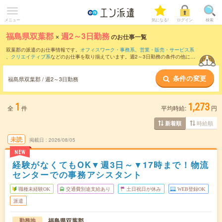
メニュー
気になる!
ログイン
検索
福島県双葉郡
×
週2～3日勤務
のお仕事一覧
双葉郡の派遣のお仕事情報です。
オフィスワーク・事務系
、
営業・販売・サービス系
、
クリエイティブ系
などのお仕事を取り揃えています。週2～3日勤務の条件の他に、
交通費別途支給あり
、
職種未経験OK
、
友だちと一緒の応募OK
などのこだわり条件も
取り揃えています。
条件の変更
福島県双葉郡 / 週2～3日勤務
1
1,273
全
件
平均時給:
円
時給順
新着順
未読
掲載日
2026/08/05
NEW
経験がなくてもOK▼週3日～▼17時まで！物流
センターでの事務アシスタント
職種未経験OK
交通費別途支給あり
土日祝日が休み
WEB登録OK
派遣
福島県双葉郡
勤務地