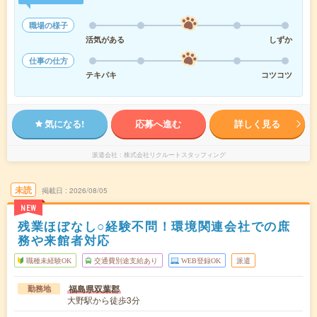
職場の様子
活気がある
しずか
仕事の仕方
テキパキ
コツコツ
気になる!
応募へ進む
詳しく見る
派遣会社
株式会社リクルートスタッフィング
未読
掲載日
2026/08/05
NEW
残業ほぼなし○経験不問！環境関連会社での庶
務や来館者対応
職種未経験OK
交通費別途支給あり
WEB登録OK
派遣
福島県双葉郡
勤務地
大野駅から徒歩3分