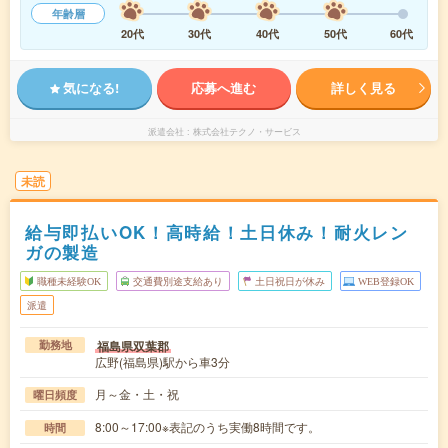
年齢層
20代
30代
40代
50代
60代
気になる!
応募へ進む
詳しく見る
派遣会社
株式会社テクノ・サービス
未読
給与即払いOK！高時給！土日休み！耐火レン
ガの製造
職種未経験OK
交通費別途支給あり
土日祝日が休み
WEB登録OK
派遣
福島県双葉郡
勤務地
広野(福島県)駅から車3分
月～金・土・祝
曜日頻度
8:00～17:00※表記のうち実働8時間です。
時間