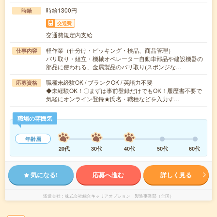
時給1300円
時給
交通費
交通費規定内支給
軽作業（仕分け・ピッキング・検品、商品管理）
仕事内容
バリ取り・組立・機械オペレーター自動車部品や建設機器の
部品に使われる、金属製品のバリ取り(スポンジな…
職種未経験OK / ブランクOK / 英語力不要
応募資格
◆未経験OK！〇まずは事前登録だけでもOK！履歴書不要で
気軽にオンライン登録★氏名・職種などを入力す…
職場の雰囲気
年齢層
20代
30代
40代
50代
60代
気になる!
応募へ進む
詳しく見る
派遣会社
株式会社綜合キャリアオプション 製造事業部（全国）