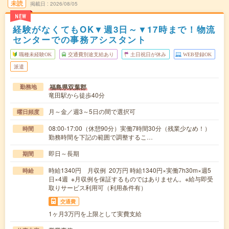
未読
掲載日
2026/08/05
NEW
経験がなくてもOK▼週3日～▼17時まで！物流
センターでの事務アシスタント
職種未経験OK
交通費別途支給あり
土日祝日が休み
WEB登録OK
派遣
福島県双葉郡
勤務地
竜田駅から徒歩40分
月～金／週3～5日の間で選択可
曜日頻度
08:00-17:00（休憩90分）実働7時間30分（残業少なめ！）
時間
勤務時間を下記の範囲で調整するこ…
即日～長期
期間
時給1340円 月収例 20万円 時給1340円×実働7h30m×週5
時給
日×4週 ※月収例を保証するものではありません。※給与即受
取りサービス利用可（利用条件有）
交通費
1ヶ月3万円を上限として実費支給