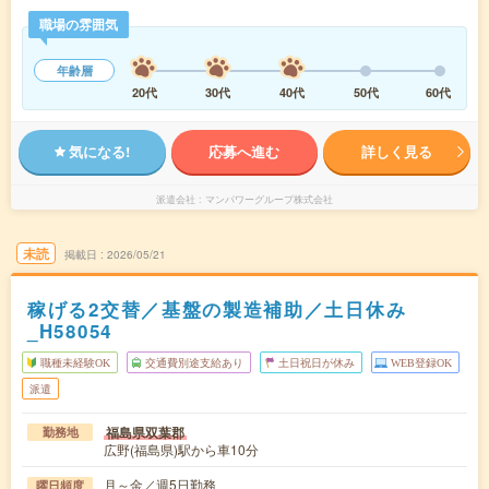
職場の雰囲気
年齢層
20代
30代
40代
50代
60代
気になる!
応募へ進む
詳しく見る
派遣会社
マンパワーグループ株式会社
未読
掲載日
2026/05/21
稼げる2交替／基盤の製造補助／土日休み
_H58054
職種未経験OK
交通費別途支給あり
土日祝日が休み
WEB登録OK
派遣
福島県双葉郡
勤務地
広野(福島県)駅から車10分
月～金／週5日勤務
曜日頻度