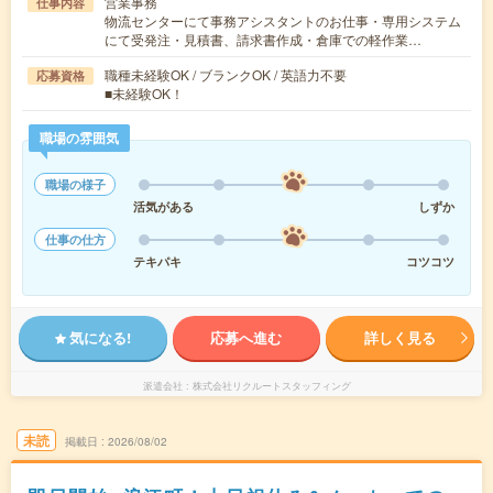
営業事務
仕事内容
物流センターにて事務アシスタントのお仕事・専用システム
にて受発注・見積書、請求書作成・倉庫での軽作業…
職種未経験OK / ブランクOK / 英語力不要
応募資格
■未経験OK！
職場の雰囲気
職場の様子
活気がある
しずか
仕事の仕方
テキパキ
コツコツ
気になる!
応募へ進む
詳しく見る
派遣会社
株式会社リクルートスタッフィング
未読
掲載日
2026/08/02