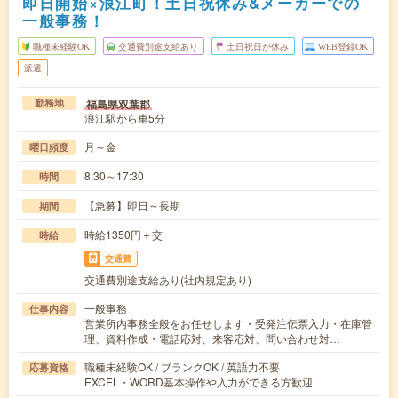
即日開始×浪江町！土日祝休み&メーカーでの
一般事務！
職種未経験OK
交通費別途支給あり
土日祝日が休み
WEB登録OK
派遣
福島県双葉郡
勤務地
浪江駅から車5分
月～金
曜日頻度
8:30～17:30
時間
【急募】即日～長期
期間
時給1350円＋交
時給
交通費
交通費別途支給あり(社内規定あり)
一般事務
仕事内容
営業所内事務全般をお任せします・受発注伝票入力・在庫管
理、資料作成・電話応対、来客応対、問い合わせ対…
職種未経験OK / ブランクOK / 英語力不要
応募資格
EXCEL・WORD基本操作や入力ができる方歓迎