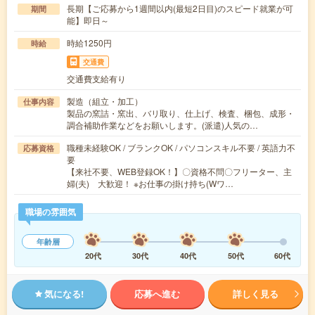
長期【ご応募から1週間以内(最短2日目)のスピード就業が可
期間
能】即日～
時給1250円
時給
交通費
交通費支給有り
製造（組立・加工）
仕事内容
製品の窯詰・窯出、バリ取り、仕上げ、検査、梱包、成形・
調合補助作業などをお願いします。(派遣)人気の…
職種未経験OK / ブランクOK / パソコンスキル不要 / 英語力不
応募資格
要
【来社不要、WEB登録OK！】〇資格不問〇フリーター、主
婦(夫) 大歓迎！ ※お仕事の掛け持ち(Wワ…
職場の雰囲気
年齢層
20代
30代
40代
50代
60代
気になる!
応募へ進む
詳しく見る