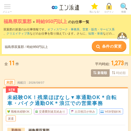
メニュー
気になる!
ログイン
検索
福島県双葉郡
×
時給950円以上
のお仕事一覧
双葉郡の派遣のお仕事情報です。
オフィスワーク・事務系
、
営業・販売・サービス系
、
クリエイティブ系
などのお仕事を取り揃えています。さらに、
短期
・
単発
などの期
間や、
職種未経験OK
などのこだわり条件で絞り込んでいただけます。
条件の変更
時給
1050円以上
・
1800円以上
の求人はこちら
福島県双葉郡 / 時給950円以上
当サイトでは法令を遵守し、最低賃金以上の求人のみを掲載しています。
11
1,273
全
件
平均時給:
円
時給順
新着順
未読
掲載日
2026/08/07
NEW
未経験OK！残業ほぼなし▼車通勤OK＊自転
車・バイク通勤OK＊浪江での営業事務
職種未経験OK
交通費別途支給あり
土日祝日が休み
WEB登録OK
派遣
福島県双葉郡
勤務地