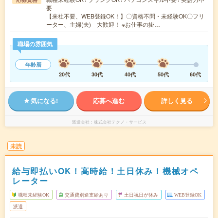
要
【来社不要、WEB登録OK！】〇資格不問・未経験OK〇フリ
ーター、主婦(夫) 大歓迎！ ※お仕事の掛…
職場の雰囲気
年齢層
20代
30代
40代
50代
60代
気になる!
応募へ進む
詳しく見る
派遣会社
株式会社テクノ・サービス
未読
給与即払いOK！高時給！土日休み！機械オペ
レーター
職種未経験OK
交通費別途支給あり
土日祝日が休み
WEB登録OK
派遣