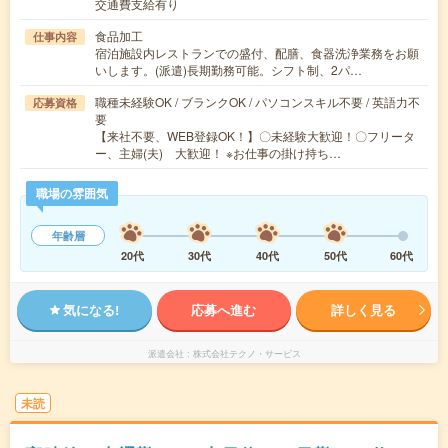
交通費支給有り
食品加工
仕事内容
宿泊施設内レストランでの盛付、配膳、食器洗浄業務をお願
いします。(派遣)長期勤務可能。シフト制、2パ…
職種未経験OK / ブランクOK / パソコンスキル不要 / 英語力不
応募資格
要
【来社不要、WEB登録OK！】〇未経験大歓迎！〇フリータ
ー、主婦(夫) 大歓迎！ ※お仕事の掛け持ち…
職場の雰囲気
年齢層
20代
30代
40代
50代
60代
気になる!
応募へ進む
詳しく見る
派遣会社
株式会社テクノ・サービス
未読