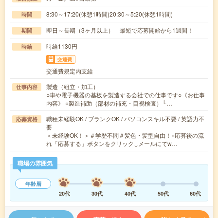
8:30～17:20(休憩1時間)20:30～5:20(休憩1時間)
時間
即日～長期（3ヶ月以上） 最短で応募開始から1週間！
期間
時給1130円
時給
交通費
交通費規定内支給
製造（組立・加工）
仕事内容
○車や電子機器の基板を製造する会社での仕事です○《お仕事
内容》 ○製造補助（部材の補充・目視検査）└…
職種未経験OK / ブランクOK / パソコンスキル不要 / 英語力不
応募資格
要
＜未経験OK！＞＃学歴不問＃髪色・髪型自由！○応募後の流
れ「応募する」ボタンをクリック↓メールにてw…
職場の雰囲気
年齢層
20代
30代
40代
50代
60代