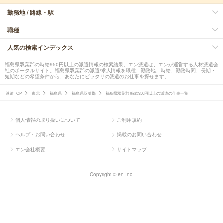
勤務地 / 路線・駅
職種
人気の検索インデックス
福島県双葉郡の時給950円以上の派遣情報の検索結果。エン派遣は、エンが運営する人材派遣会
社のポータルサイト。福島県双葉郡の派遣/求人情報を職種、勤務地、時給、勤務時間、長期・
短期などの希望条件から、あなたにピッタリの派遣のお仕事を探せます。
派遣TOP
東北
福島県
福島県双葉郡
福島県双葉郡 時給950円以上の派遣の仕事一覧
個人情報の取り扱いについて
ご利用規約
ヘルプ・お問い合わせ
掲載のお問い合わせ
エン会社概要
サイトマップ
Copyright © en Inc.