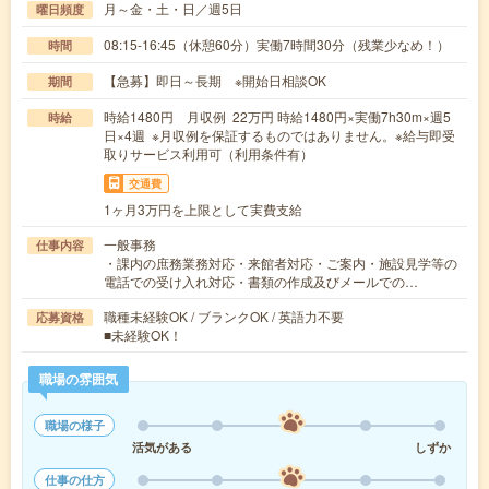
月～金・土・日／週5日
曜日頻度
08:15-16:45（休憩60分）実働7時間30分（残業少なめ！）
時間
【急募】即日～長期 ※開始日相談OK
期間
時給1480円 月収例 22万円 時給1480円×実働7h30m×週5
時給
日×4週 ※月収例を保証するものではありません。※給与即受
取りサービス利用可（利用条件有）
交通費
1ヶ月3万円を上限として実費支給
一般事務
仕事内容
・課内の庶務業務対応・来館者対応・ご案内・施設見学等の
電話での受け入れ対応・書類の作成及びメールでの…
職種未経験OK / ブランクOK / 英語力不要
応募資格
■未経験OK！
職場の雰囲気
職場の様子
活気がある
しずか
仕事の仕方