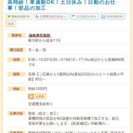
高時給！車通勤OK！土日休み！日勤のお仕
事！部品の加工
職種未経験OK
交通費別途支給あり
土日祝日が休み
WEB登録OK
派遣
福島県双葉郡
勤務地
船引駅から徒歩11分
月～金・祝
曜日頻度
6:30～15:2515:20～0:158:15～17:10※表記のうち実働8時間
時間
です。
長期【ご応募から1週間以内(最短2日目)のスピード就業が可
期間
能】即日～
時給1200円
時給
交通費
交通費支給有り
製造（組立・加工）
仕事内容
重機関係の部品をNC旋盤や自動溶接機で加工する、組立、
塗装作業をお願いします。(派遣)幅広い年齢層の…
職種未経験OK / ブランクOK / パソコンスキル不要 / 英語力不
応募資格