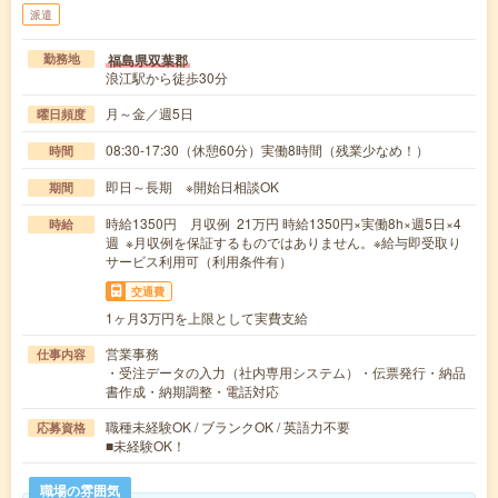
派遣
福島県双葉郡
勤務地
浪江駅から徒歩30分
月～金／週5日
曜日頻度
08:30-17:30（休憩60分）実働8時間（残業少なめ！）
時間
即日～長期 ※開始日相談OK
期間
時給1350円 月収例 21万円 時給1350円×実働8h×週5日×4
時給
週 ※月収例を保証するものではありません。※給与即受取り
サービス利用可（利用条件有）
交通費
1ヶ月3万円を上限として実費支給
営業事務
仕事内容
・受注データの入力（社内専用システム）・伝票発行・納品
書作成・納期調整・電話対応
職種未経験OK / ブランクOK / 英語力不要
応募資格
■未経験OK！
職場の雰囲気