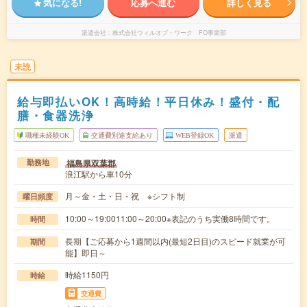
気になる!
応募へ進む
詳しく見る
派遣会社
株式会社ウィルオブ・ワーク FO事業部
未読
給与即払いOK！高時給！平日休み！盛付・配
膳・食器洗浄
職種未経験OK
交通費別途支給あり
WEB登録OK
派遣
福島県双葉郡
勤務地
浪江駅から車10分
月～金・土・日・祝 ※シフト制
曜日頻度
10:00～19:0011:00～20:00※表記のうち実働8時間です。
時間
長期【ご応募から1週間以内(最短2日目)のスピード就業が可
期間
能】即日～
時給1150円
時給
交通費