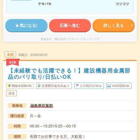
テキパキ
コツコツ
気になる!
応募へ進む
詳しく見る
派遣会社
株式会社リクルートスタッフィング
未読
掲載日
2026/08/05
NEW
【未経験でも活躍できる！】建設機器用金属部
品のバリ取り/日払いOK
職種未経験OK
交通費別途支給あり
土日祝日が休み
WEB登録OK
派遣
福島県双葉郡
勤務地
月～金
曜日頻度
06:30～15:2515:25～00:15
時間
長期でお仕事できる方、大歓迎！
期間