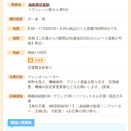
福島県双葉郡
勤務地
Ｊヴィレッジ駅から車5分
月～金・祝
曜日頻度
8:30～17:2020:30～5:20※表記のうち実働7時間50分です。
時間
長期【ご応募から1週間以内(最短2日目)のスピード就業が可
期間
能】即日～
時給1100円
時給
交通費
交通費支給有り
マシンオペレーター
仕事内容
材料を投入、機械操作、プリント基板を取り出す、目視検
査、機械の設定変更業務などをお願いします。(派遣…
職種未経験OK / ブランクOK / パソコンスキル不要 / 英語力不
応募資格
要
【来社不要、WEB登録OK！】〇未経験大歓迎！〇フリータ
ー、主婦(夫) 大歓迎！ ※お仕事の掛け持ち…
職場の雰囲気