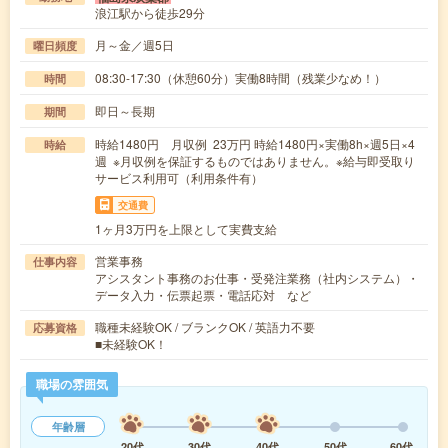
浪江駅から徒歩29分
月～金／週5日
曜日頻度
08:30-17:30（休憩60分）実働8時間（残業少なめ！）
時間
即日～長期
期間
時給1480円 月収例 23万円 時給1480円×実働8h×週5日×4
時給
週 ※月収例を保証するものではありません。※給与即受取り
サービス利用可（利用条件有）
交通費
1ヶ月3万円を上限として実費支給
営業事務
仕事内容
アシスタント事務のお仕事・受発注業務（社内システム）・
データ入力・伝票起票・電話応対 など
職種未経験OK / ブランクOK / 英語力不要
応募資格
■未経験OK！
職場の雰囲気
年齢層
20代
30代
40代
50代
60代