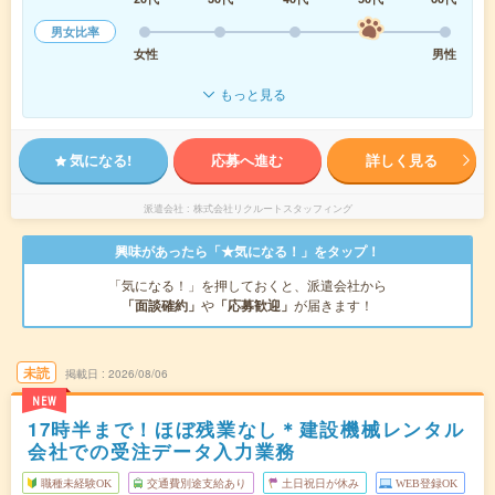
男女比率
女性
男性
もっと見る
気になる!
応募へ進む
詳しく見る
派遣会社
株式会社リクルートスタッフィング
興味があったら「★気になる！」をタップ！
「気になる！」を押しておくと、派遣会社から
「面談確約」
や
「応募歓迎」
が届きます！
未読
掲載日
2026/08/06
NEW
17時半まで！ほぼ残業なし＊建設機械レンタル
会社での受注データ入力業務
職種未経験OK
交通費別途支給あり
土日祝日が休み
WEB登録OK