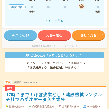
男女比率
女性
男性
もっと見る
気になる!
応募へ進む
詳しく見る
派遣会社
株式会社リクルートスタッフィング
興味があったら「★気になる！」をタップ！
「気になる！」を押しておくと、派遣会社から
「面談確約」
や
「応募歓迎」
が届きます！
未読
掲載日
2026/08/06
NEW
17時半まで！ほぼ残業なし＊建設機械レンタル
会社での受注データ入力業務
職種未経験OK
交通費別途支給あり
土日祝日が休み
WEB登録OK