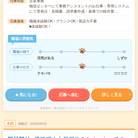
営業事務
仕事内容
物流センターにて事務アシスタントのお仕事・専用システム
にて受発注・見積書、請求書作成・倉庫での軽作業…
職種未経験OK / ブランクOK / 英語力不要
応募資格
■未経験OK！
職場の雰囲気
職場の様子
活気がある
しずか
仕事の仕方
テキパキ
コツコツ
気になる!
応募へ進む
詳しく見る
派遣会社
株式会社リクルートスタッフィング
未読
掲載日
2026/08/02