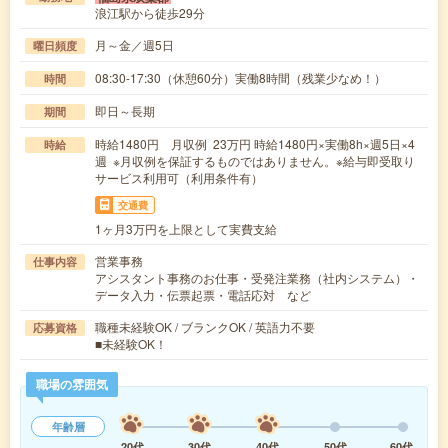
浪江駅から徒歩29分
月～金／週5日
曜日頻度
08:30-17:30（休憩60分）実働8時間（残業少なめ！）
時間
即日～長期
期間
時給1480円 月収例 23万円 時給1480円×実働8h×週5日×4
時給
週 ※月収例を保証するものではありません。※給与即受取り
サービス利用可（利用条件有）
交通費
1ヶ月3万円を上限として実費支給
営業事務
仕事内容
アシスタント事務のお仕事・受発注業務（社内システム）・
データ入力・伝票起票・電話応対 など
職種未経験OK / ブランクOK / 英語力不要
応募資格
■未経験OK！
職場の雰囲気
年齢層
20代
30代
40代
50代
60代