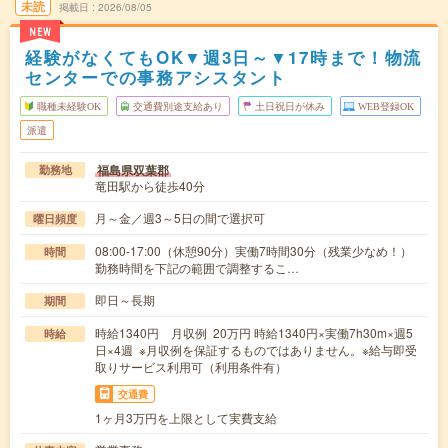
未読
掲載日
2026/08/05
NEW
経験がなくてもOK▼週3日～▼17時まで！物流
センターでの事務アシスタント
職種未経験OK
交通費別途支給あり
土日祝日が休み
WEB登録OK
派遣
福島県双葉郡
勤務地
竜田駅から徒歩40分
月～金／週3～5日の間で選択可
曜日頻度
08:00-17:00（休憩90分）実働7時間30分（残業少なめ！）
時間
勤務時間を下記の範囲で調整するこ…
即日～長期
期間
時給1340円 月収例 20万円 時給1340円×実働7h30m×週5
時給
日×4週 ※月収例を保証するものではありません。※給与即受
取りサービス利用可（利用条件有）
交通費
1ヶ月3万円を上限として実費支給