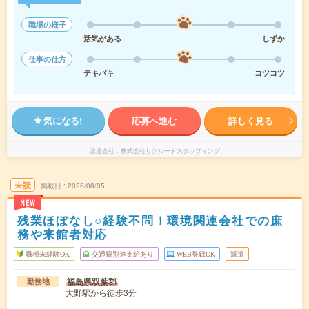
職場の様子
活気がある
しずか
仕事の仕方
テキパキ
コツコツ
気になる!
応募へ進む
詳しく見る
派遣会社
株式会社リクルートスタッフィング
未読
掲載日
2026/08/05
NEW
残業ほぼなし○経験不問！環境関連会社での庶
務や来館者対応
職種未経験OK
交通費別途支給あり
WEB登録OK
派遣
福島県双葉郡
勤務地
大野駅から徒歩3分