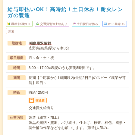
給与即払いOK！高時給！土日休み！耐火レン
ガの製造
職種未経験OK
交通費別途支給あり
土日祝日が休み
WEB登録OK
派遣
福島県双葉郡
勤務地
広野(福島県)駅から車3分
月～金・土・祝
曜日頻度
8:00～17:00※表記のうち実働8時間です。
時間
長期【ご応募から1週間以内(最短2日目)のスピード就業が可
期間
能】即日～
時給1250円
時給
交通費
交通費支給有り
製造（組立・加工）
仕事内容
製品の窯詰・窯出、バリ取り、仕上げ、検査、梱包、成形・
調合補助作業などをお願いします。(派遣)人気の…