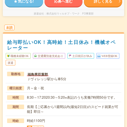
気になる!
応募へ進む
詳しく見る
派遣会社
株式会社ウィルオブ・ワーク FO事業部
未読
給与即払いOK！高時給！土日休み！機械オペ
レーター
職種未経験OK
交通費別途支給あり
土日祝日が休み
WEB登録OK
派遣
福島県双葉郡
勤務地
Ｊヴィレッジ駅から車5分
月～金・祝
曜日頻度
8:30～17:2020:30～5:20※表記のうち実働7時間50分です。
時間
長期【ご応募から1週間以内(最短2日目)のスピード就業が可
期間
能】即日～
時給1100円
時給