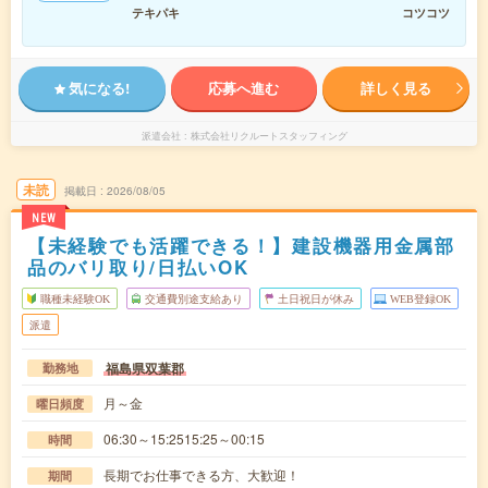
テキパキ
コツコツ
気になる!
応募へ進む
詳しく見る
派遣会社
株式会社リクルートスタッフィング
未読
掲載日
2026/08/05
NEW
【未経験でも活躍できる！】建設機器用金属部
品のバリ取り/日払いOK
職種未経験OK
交通費別途支給あり
土日祝日が休み
WEB登録OK
派遣
福島県双葉郡
勤務地
月～金
曜日頻度
06:30～15:2515:25～00:15
時間
長期でお仕事できる方、大歓迎！
期間