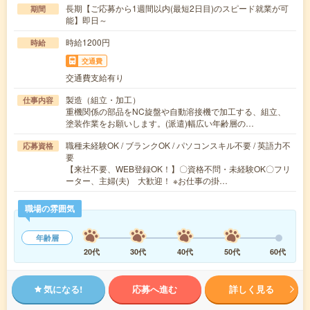
長期【ご応募から1週間以内(最短2日目)のスピード就業が可
期間
能】即日～
時給1200円
時給
交通費
交通費支給有り
製造（組立・加工）
仕事内容
重機関係の部品をNC旋盤や自動溶接機で加工する、組立、
塗装作業をお願いします。(派遣)幅広い年齢層の…
職種未経験OK / ブランクOK / パソコンスキル不要 / 英語力不
応募資格
要
【来社不要、WEB登録OK！】〇資格不問・未経験OK〇フリ
ーター、主婦(夫) 大歓迎！ ※お仕事の掛…
職場の雰囲気
年齢層
20代
30代
40代
50代
60代
気になる!
応募へ進む
詳しく見る