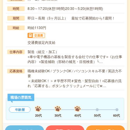
8:30～17:20(休憩1時間)20:30～5:20(休憩1時間)
時間
即日～長期（3ヶ月以上） 最短で応募開始から1週間！
期間
時給1130円
時給
交通費
交通費規定内支給
製造（組立・加工）
仕事内容
○車や電子機器の基板を製造する会社での仕事です○《お仕事
内容》 ○製造補助（部材の補充・目視検査）└…
職種未経験OK / ブランクOK / パソコンスキル不要 / 英語力不
応募資格
要
＜未経験OK！＞＃学歴不問＃髪色・髪型自由！○応募後の流
れ「応募する」ボタンをクリック↓メールにてw…
職場の雰囲気
年齢層
20代
30代
40代
50代
60代