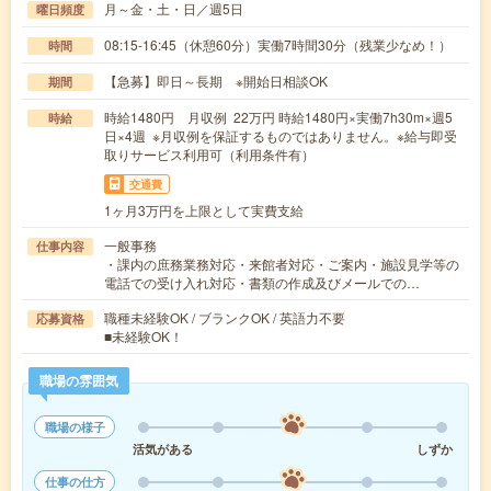
月～金・土・日／週5日
曜日頻度
08:15-16:45（休憩60分）実働7時間30分（残業少なめ！）
時間
【急募】即日～長期 ※開始日相談OK
期間
時給1480円 月収例 22万円 時給1480円×実働7h30m×週5
時給
日×4週 ※月収例を保証するものではありません。※給与即受
取りサービス利用可（利用条件有）
交通費
1ヶ月3万円を上限として実費支給
一般事務
仕事内容
・課内の庶務業務対応・来館者対応・ご案内・施設見学等の
電話での受け入れ対応・書類の作成及びメールでの…
職種未経験OK / ブランクOK / 英語力不要
応募資格
■未経験OK！
職場の雰囲気
職場の様子
活気がある
しずか
仕事の仕方