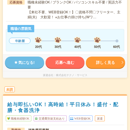
職種未経験OK / ブランクOK / パソコンスキル不要 / 英語力不
応募資格
要
【来社不要、WEB登録OK！】〇資格不問〇フリーター、主
婦(夫) 大歓迎！ ※お仕事の掛け持ち(Wワ…
職場の雰囲気
年齢層
20代
30代
40代
50代
60代
気になる!
応募へ進む
詳しく見る
派遣会社
株式会社テクノ・サービス
未読
給与即払いOK！高時給！平日休み！盛付・配
膳・食器洗浄
職種未経験OK
交通費別途支給あり
WEB登録OK
派遣
勤務地