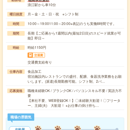
福島県双葉郡
浪江駅から車10分
月～金・土・日・祝 ※シフト制
曜日頻度
10:00～19:0011:00～20:00※表記のうち実働8時間です。
時間
長期【ご応募から1週間以内(最短2日目)のスピード就業が可
期間
能】即日～
時給1150円
時給
交通費
交通費支給有り
食品加工
仕事内容
宿泊施設内レストランでの盛付、配膳、食器洗浄業務をお願
いします。(派遣)長期勤務可能。シフト制、2パ…
職種未経験OK / ブランクOK / パソコンスキル不要 / 英語力不
応募資格
要
【来社不要、WEB登録OK！】〇未経験大歓迎！〇フリータ
ー、主婦(夫) 大歓迎！ ※お仕事の掛け持ち…
職場の雰囲気
年齢層