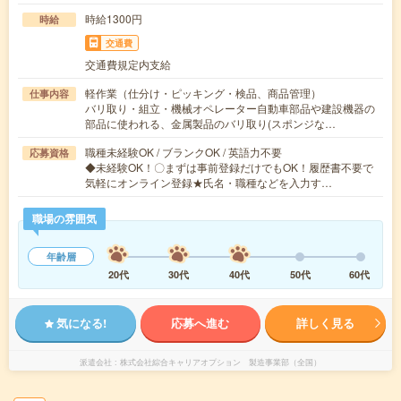
時給1300円
時給
交通費
交通費規定内支給
軽作業（仕分け・ピッキング・検品、商品管理）
仕事内容
バリ取り・組立・機械オペレーター自動車部品や建設機器の
部品に使われる、金属製品のバリ取り(スポンジな…
職種未経験OK / ブランクOK / 英語力不要
応募資格
◆未経験OK！〇まずは事前登録だけでもOK！履歴書不要で
気軽にオンライン登録★氏名・職種などを入力す…
職場の雰囲気
年齢層
20代
30代
40代
50代
60代
気になる!
応募へ進む
詳しく見る
派遣会社
株式会社綜合キャリアオプション 製造事業部（全国）