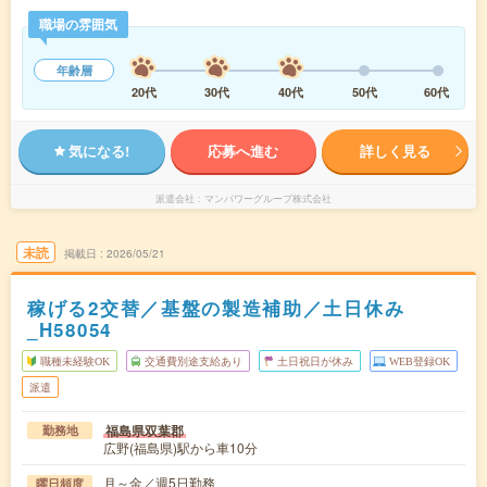
職場の雰囲気
年齢層
20代
30代
40代
50代
60代
気になる!
応募へ進む
詳しく見る
派遣会社
マンパワーグループ株式会社
未読
掲載日
2026/05/21
稼げる2交替／基盤の製造補助／土日休み
_H58054
職種未経験OK
交通費別途支給あり
土日祝日が休み
WEB登録OK
派遣
福島県双葉郡
勤務地
広野(福島県)駅から車10分
月～金／週5日勤務
曜日頻度