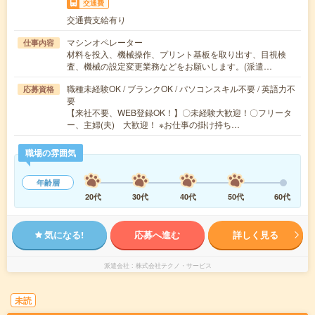
交通費
交通費支給有り
マシンオペレーター
仕事内容
材料を投入、機械操作、プリント基板を取り出す、目視検
査、機械の設定変更業務などをお願いします。(派遣…
職種未経験OK / ブランクOK / パソコンスキル不要 / 英語力不
応募資格
要
【来社不要、WEB登録OK！】〇未経験大歓迎！〇フリータ
ー、主婦(夫) 大歓迎！ ※お仕事の掛け持ち…
職場の雰囲気
年齢層
20代
30代
40代
50代
60代
気になる!
応募へ進む
詳しく見る
派遣会社
株式会社テクノ・サービス
未読