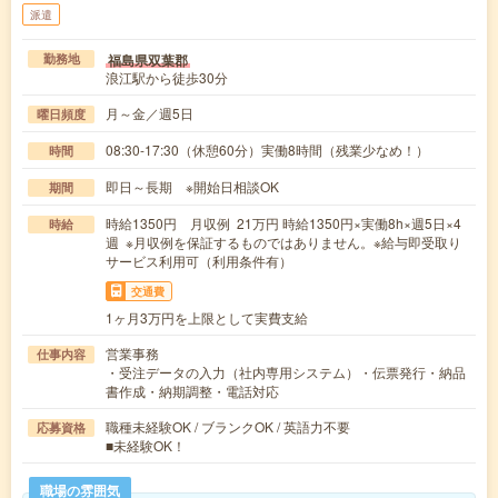
派遣
福島県双葉郡
勤務地
浪江駅から徒歩30分
月～金／週5日
曜日頻度
08:30-17:30（休憩60分）実働8時間（残業少なめ！）
時間
即日～長期 ※開始日相談OK
期間
時給1350円 月収例 21万円 時給1350円×実働8h×週5日×4
時給
週 ※月収例を保証するものではありません。※給与即受取り
サービス利用可（利用条件有）
交通費
1ヶ月3万円を上限として実費支給
営業事務
仕事内容
・受注データの入力（社内専用システム）・伝票発行・納品
書作成・納期調整・電話対応
職種未経験OK / ブランクOK / 英語力不要
応募資格
■未経験OK！
職場の雰囲気