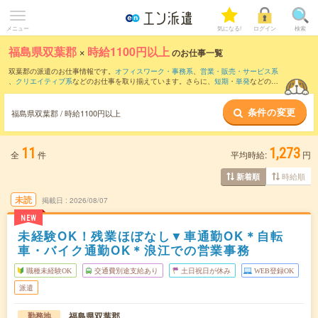
メニュー
気になる!
ログイン
検索
福島県双葉郡
×
時給1100円以上
のお仕事一覧
双葉郡の派遣のお仕事情報です。
オフィスワーク・事務系
、
営業・販売・サービス系
、
クリエイティブ系
などのお仕事を取り揃えています。さらに、
短期
・
単発
などの期
間や、
職種未経験OK
などのこだわり条件で絞り込んでいただけます。
条件の変更
福島県双葉郡 / 時給1100円以上
11
1,273
全
件
平均時給:
円
時給順
新着順
未読
掲載日
2026/08/07
NEW
未経験OK！残業ほぼなし▼車通勤OK＊自転
車・バイク通勤OK＊浪江での営業事務
職種未経験OK
交通費別途支給あり
土日祝日が休み
WEB登録OK
派遣
福島県双葉郡
勤務地