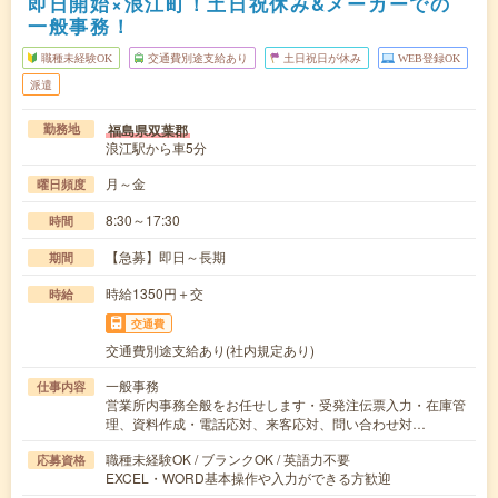
即日開始×浪江町！土日祝休み&メーカーでの
一般事務！
職種未経験OK
交通費別途支給あり
土日祝日が休み
WEB登録OK
派遣
福島県双葉郡
勤務地
浪江駅から車5分
月～金
曜日頻度
8:30～17:30
時間
【急募】即日～長期
期間
時給1350円＋交
時給
交通費
交通費別途支給あり(社内規定あり)
一般事務
仕事内容
営業所内事務全般をお任せします・受発注伝票入力・在庫管
理、資料作成・電話応対、来客応対、問い合わせ対…
職種未経験OK / ブランクOK / 英語力不要
応募資格
EXCEL・WORD基本操作や入力ができる方歓迎