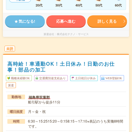
20代
30代
40代
50代
60代
気になる!
応募へ進む
詳しく見る
派遣会社
株式会社テクノ・サービス
未読
高時給！車通勤OK！土日休み！日勤のお仕
事！部品の加工
職種未経験OK
交通費別途支給あり
土日祝日が休み
WEB登録OK
派遣
福島県双葉郡
勤務地
船引駅から徒歩11分
月～金・祝
曜日頻度
6:30～15:2515:20～0:158:15～17:10※表記のうち実働8時間
時間
です。