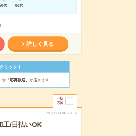
50代
60代
）
詳しく見る
クリック！
」
や
「応募歓迎」
が届きます！
一括
応募
No.SKST5207281-T4
工/日払いOK