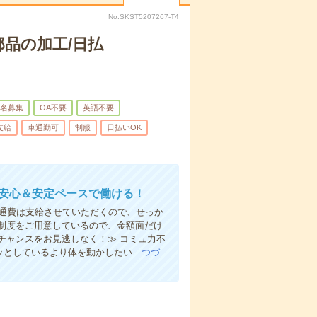
No.SKST5207267-T4
品の加工/日払
名募集
OA不要
英語不要
支給
車通勤可
制服
日払いOK
！安心＆安定ペースで働ける！
ん交通費は支給させていただくので、せっか
制度をご用意しているので、金額面だけ
チャンスをお見逃しなく！≫ コミュ力不
ジッとしているより体を動かしたい…
つづ