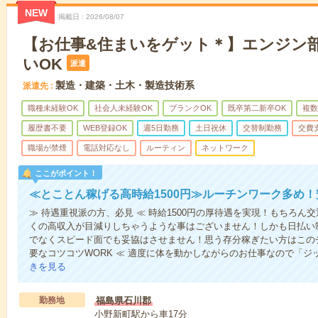
NEW
掲載日
2026/08/07
【お仕事&住まいをゲット＊】エンジン部
いOK
派遣
製造・建築・土木・製造技術系
派遣先
職種未経験OK
社会人未経験OK
ブランクOK
既卒第二新卒OK
複数
履歴書不要
WEB登録OK
週5日勤務
土日祝休
交替制勤務
交費
職場が禁煙
電話対応なし
ルーティン
ネットワーク
ここがポイント！
≪とことん稼げる高時給1500円≫ルーチンワーク多め
≫ 待遇重視派の方、必見 ≪ 時給1500円の厚待遇を実現！もちろ
くの高収入が目減りしちゃうような事はございません！しかも日払い
でなくスピード面でも妥協はさせません！思う存分稼ぎたい方はこの
要なコツコツWORK ≪ 適度に体を動かしながらのお仕事なので「
きを見る
勤務地
福島県石川郡
小野新町駅から車17分