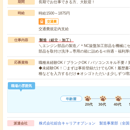
期間
長期でお仕事できる方、大歓迎！
時給
時給1500～1875円
交通費
交通費規定内支給
仕事内容
製造（組立・加工）
＼エンジン部品の製造／＊NC旋盤加工部品を機械に
部品を取付け洗浄→専用の箱に詰める≪待遇・福利厚
応募資格
職種未経験OK / ブランクOK / パソコンスキル不要 /
◆未経験OK！〇まずは事前登録だけでもOK！履歴
種などを入力するだけ★オシゴトただいま少しずつ増
職場の雰囲気
年齢層
20代
30代
40代
株式会社綜合キャリアオプション 製造事業部（全国
派遣会社