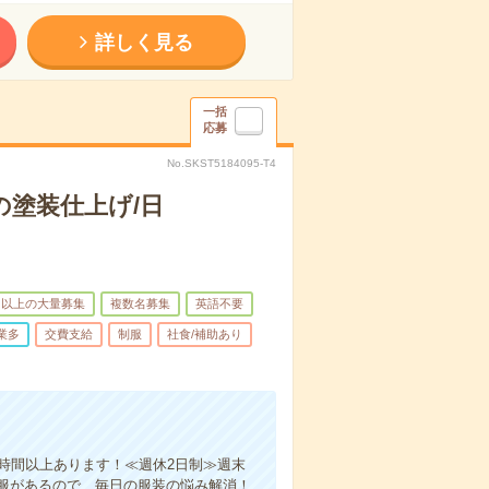
詳しく見る
一括
応募
No.SKST5184095-T4
塗装仕上げ/日
名以上の大量募集
複数名募集
英語不要
業多
交費支給
制服
社食/補助あり
時間以上あります！≪週休2日制≫週末
服があるので、毎日の服装の悩み解消！