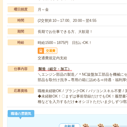
曜日頻度
月～金
時間
(2交替)8:10～17:00、20:00～翌4:55
期間
長期でお仕事できる方、大歓迎！
時給
時給1500～1875円 日払いOK！
交通費
交通費規定内支給
仕事内容
製造（組立・加工）
＼エンジン部品の製造／＊NC旋盤加工部品を機械に
部品を取付け洗浄→専用の箱に詰める≪待遇・福利厚
応募資格
職種未経験OK / ブランクOK / パソコンスキル不要 /
◆未経験OK！〇まずは事前登録だけでもOK！履歴
種などを入力するだけ★オシゴトただいま少しずつ増
職場の雰囲気
年齢層