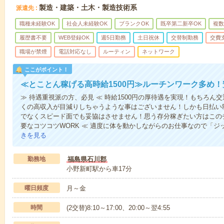
製造・建築・土木・製造技術系
派遣先
職種未経験OK
社会人未経験OK
ブランクOK
既卒第二新卒OK
複数
履歴書不要
WEB登録OK
週5日勤務
土日祝休
交替制勤務
交費
職場が禁煙
電話対応なし
ルーティン
ネットワーク
ここがポイント！
≪とことん稼げる高時給1500円≫ルーチンワーク多め
≫ 待遇重視派の方、必見 ≪ 時給1500円の厚待遇を実現！もちろ
くの高収入が目減りしちゃうような事はございません！しかも日払い
でなくスピード面でも妥協はさせません！思う存分稼ぎたい方はこの
要なコツコツWORK ≪ 適度に体を動かしながらのお仕事なので「
きを見る
勤務地
福島県石川郡
小野新町駅から車17分
曜日頻度
月～金
時間
(2交替)8:10～17:00、20:00～翌4:55