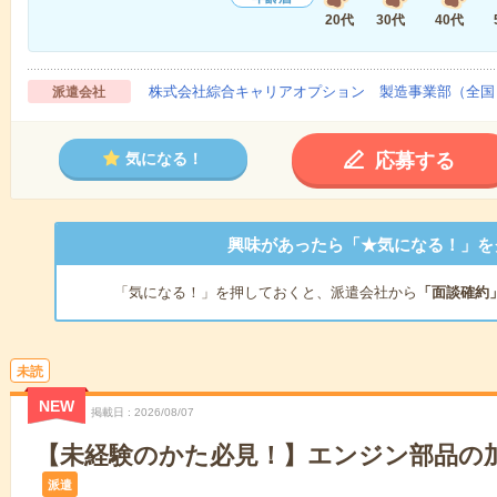
20代
30代
40代
株式会社綜合キャリアオプション 製造事業部（全国
派遣会社
応募する
気になる！
興味があったら「★気になる！」を
「気になる！」を押しておくと、派遣会社から
「面談確約
未読
NEW
掲載日
2026/08/07
【未経験のかた必見！】エンジン部品の加
派遣