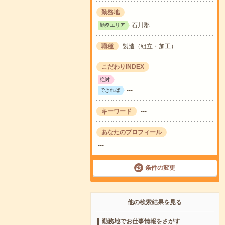
勤務地
石川郡
勤務エリア
職種
製造（組立・加工）
こだわりINDEX
---
絶対
---
できれば
キーワード
---
あなたのプロフィール
---
条件の変更
他の検索結果を見る
勤務地でお仕事情報をさがす