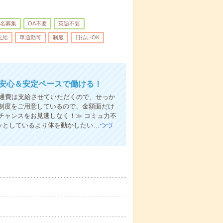
名募集
OA不要
英語不要
支給
車通勤可
制服
日払いOK
！安心＆安定ペースで働ける！
ん交通費は支給させていただくので、せっか
制度をご用意しているので、金額面だけ
チャンスをお見逃しなく！≫ コミュ力不
ジッとしているより体を動かしたい…
つづ