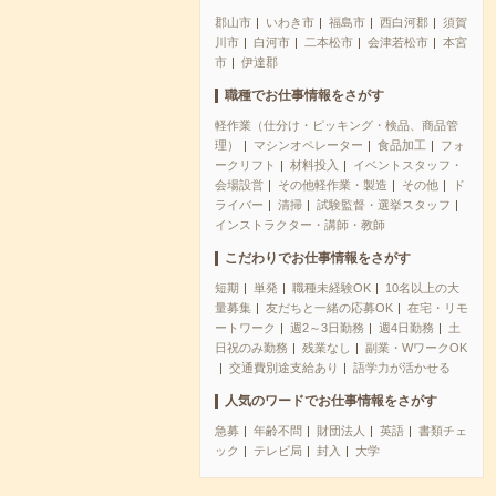
郡山市
いわき市
福島市
西白河郡
須賀
川市
白河市
二本松市
会津若松市
本宮
市
伊達郡
職種でお仕事情報をさがす
軽作業（仕分け・ピッキング・検品、商品管
理）
マシンオペレーター
食品加工
フォ
ークリフト
材料投入
イベントスタッフ・
会場設営
その他軽作業・製造
その他
ド
ライバー
清掃
試験監督・選挙スタッフ
インストラクター・講師・教師
こだわりでお仕事情報をさがす
短期
単発
職種未経験OK
10名以上の大
量募集
友だちと一緒の応募OK
在宅・リモ
ートワーク
週2～3日勤務
週4日勤務
土
日祝のみ勤務
残業なし
副業・WワークOK
交通費別途支給あり
語学力が活かせる
人気のワードでお仕事情報をさがす
急募
年齢不問
財団法人
英語
書類チェ
ック
テレビ局
封入
大学