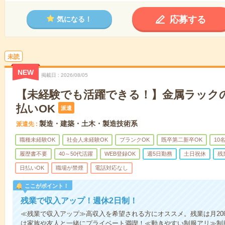
応募する
気になる！
未読
NEW
掲載日
2026/08/05
【未経験でも活躍できる！】金属ラックの
払いOK
派遣
製造・建築・土木・製造技術系
派遣先
職種未経験OK
社会人未経験OK
ブランクOK
既卒第二新卒OK
10
履歴書不要
40～50代活躍
WEB登録OK
週5日勤務
土日祝休
残
日払いOK
職場が禁煙
電話対応なし
ここがポイント！
残業で収入アップ！週休2日制！
≪残業で収入アップ≫高収入を希望される方にオススメ。残業は月20
は家族や友人と一緒にプライベート満喫！≪動きやすい制服アリ≫制