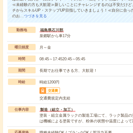
≪未経験の方も大歓迎≫新しいことにチャレンジするのは不安だけど
チからスキルUP・ステップUP目指していきましょう！≪自分に合っ
のお…
つづきを見る
勤務地
福島県石川郡
泉郷駅から車17分
曜日頻度
月～金
時間
08:45～17:4520:45～05:45
期間
長期でお仕事できる方、大歓迎！
時給
時給1200円
交通費
交通費規定内支給
仕事内容
製造（組立・加工）
塗装・組立金属ラックの製造工場にて、ラック製品の
は機械による塗装ですが、粉体の状態や温度によって
応募資格
職種未経験OK / ブランクOK / 英語力不要