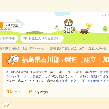
ヘル
エリア変更
た希望条件
お気に入りの派遣会社
島県石川郡 軽作業・物流・工場・その他
福島県石川郡 製造（組立・加工）の派遣の仕事一覧
福島県石川郡
製造（組立・加
で
石川郡の派遣のお仕事情報です。製造（組立・加工）のお仕事の他に、
軽作業
シンオペレーター
、
食品加工
などを取り揃えています。さらに、
短期
・
単発
な
件で絞り込んでいただけます。職種辞典：
製造（組立・加工）のお仕事とは？
15
1
15
件中
～
件を表示中
未読