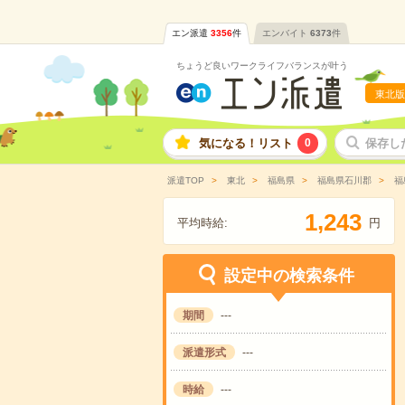
エン派遣
3356
件
エンバイト
6373
件
ちょうど良いワークライフバランスが叶う
東北版
気になる！リスト
0
保存し
派遣TOP
東北
福島県
福島県石川郡
福
,
1
2
4
3
平均時給:
円
設定中の検索条件
期間
---
派遣形式
---
時給
---