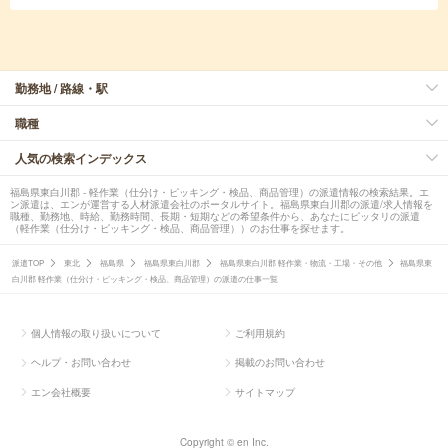
勤務地 / 路線・駅
職種
人気の検索インデックス
福島県東白川郡 - 軽作業（仕分け・ピッキング・検品、商品管理）の派遣情報の検索結果。エ
ン派遣は、エンが運営する人材派遣会社のポータルサイト。福島県東白川郡の派遣/求人情報を
職種、勤務地、時給、勤務時間、長期・短期などの希望条件から、あなたにピッタリの派遣
（軽作業（仕分け・ピッキング・検品、商品管理））のお仕事を探せます。
派遣TOP
東北
福島県
福島県東白川郡
福島県東白川郡 軽作業・物流・工場・その他
福島県東
白川郡 軽作業（仕分け・ピッキング・検品、商品管理）の派遣の仕事一覧
個人情報の取り扱いについて
ご利用規約
ヘルプ・お問い合わせ
掲載のお問い合わせ
エン会社概要
サイトマップ
Copyright © en Inc.