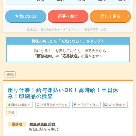
気になる!
応募へ進む
詳しく見る
派遣会社
株式会社綜合キャリアオプション 製造事業部（全国）
興味があったら「★気になる！」をタップ！
「気になる！」を押しておくと、派遣会社から
「面談確約」
や
「応募歓迎」
が届きます！
未読
座り仕事！給与即払いOK！高時給！土日休
み！印刷品の検査
職種未経験OK
交通費別途支給あり
土日祝日が休み
WEB登録OK
派遣
福島県東白川郡
勤務地
矢祭山駅から車6分