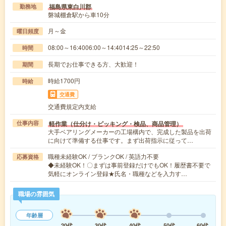
福島県東白川郡
勤務地
磐城棚倉駅から車10分
月～金
曜日頻度
08:00～16:4006:00～14:4014:25～22:50
時間
長期でお仕事できる方、大歓迎！
期間
時給1700円
時給
交通費
交通費規定内支給
軽作業（仕分け・ピッキング・検品、商品管理）
仕事内容
大手ベアリングメーカーの工場構内で、完成した製品を出荷
に向けて準備する仕事です。まず出荷指示に従って…
職種未経験OK / ブランクOK / 英語力不要
応募資格
◆未経験OK！〇まずは事前登録だけでもOK！履歴書不要で
気軽にオンライン登録★氏名・職種などを入力す…
職場の雰囲気
年齢層
20代
30代
40代
50代
60代