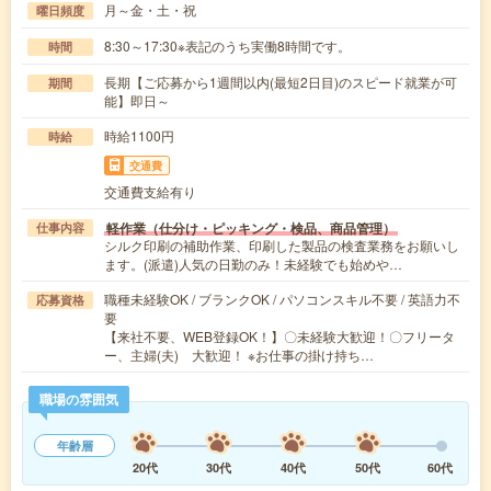
月～金・土・祝
曜日頻度
8:30～17:30※表記のうち実働8時間です。
時間
長期【ご応募から1週間以内(最短2日目)のスピード就業が可
期間
能】即日～
時給1100円
時給
交通費
交通費支給有り
軽作業（仕分け・ピッキング・検品、商品管理）
仕事内容
シルク印刷の補助作業、印刷した製品の検査業務をお願いし
ます。(派遣)人気の日勤のみ！未経験でも始めや…
職種未経験OK / ブランクOK / パソコンスキル不要 / 英語力不
応募資格
要
【来社不要、WEB登録OK！】〇未経験大歓迎！〇フリータ
ー、主婦(夫) 大歓迎！ ※お仕事の掛け持ち…
職場の雰囲気
年齢層
20代
30代
40代
50代
60代