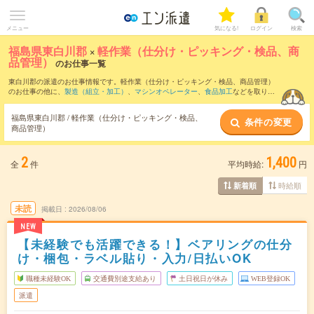
メニュー
気になる!
ログイン
検索
福島県東白川郡
×
軽作業（仕分け・ピッキング・検品、商
品管理）
のお仕事一覧
東白川郡の派遣のお仕事情報です。軽作業（仕分け・ピッキング・検品、商品管理）
のお仕事の他に、
製造（組立・加工）
、
マシンオペレーター
、
食品加工
などを取り揃
えています。さらに、
短期
・
単発
などの期間や、
職種未経験OK
などのこだわり条件で
絞り込んでいただけます。職種辞典：
軽作業（仕分け・ピッキング・検品、商品管
福島県東白川郡 / 軽作業（仕分け・ピッキング・検品、
条件の変更
理）のお仕事とは？とは？
商品管理）
2
1,400
全
件
平均時給:
円
時給順
新着順
未読
掲載日
2026/08/06
NEW
【未経験でも活躍できる！】ベアリングの仕分
け・梱包・ラベル貼り・入力/日払いOK
職種未経験OK
交通費別途支給あり
土日祝日が休み
WEB登録OK
派遣