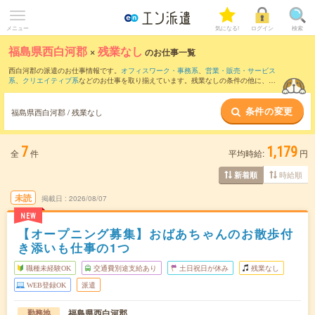
メニュー
気になる!
ログイン
検索
福島県西白河郡
×
残業なし
のお仕事一覧
西白河郡の派遣のお仕事情報です。
オフィスワーク・事務系
、
営業・販売・サービス
系
、
クリエイティブ系
などのお仕事を取り揃えています。残業なしの条件の他に、
交
通費別途支給あり
、
職種未経験OK
、
友だちと一緒の応募OK
などのこだわり条件も取
り揃えています。
条件の変更
福島県西白河郡 / 残業なし
7
1,179
全
件
平均時給:
円
時給順
新着順
未読
掲載日
2026/08/07
NEW
【オープニング募集】おばあちゃんのお散歩付
き添いも仕事の1つ
職種未経験OK
交通費別途支給あり
土日祝日が休み
残業なし
WEB登録OK
派遣
福島県西白河郡
勤務地