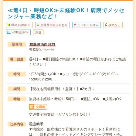
≪週4日・時短OK≫未経験OK！病院でメッセ
ンジャー業務など！
職種未経験OK
交通費別途支給あり
土日祝日が休み
残業なし
WEB登録OK
派遣
福島県西白河郡
勤務地
矢吹駅から---分
週4日～ ■曜日固定の相談OK！ ■希望の曜日があればご相談
曜日頻度
ください！
1日5時間からOK！■シフト例(1)8:00～13:00(2)10:00～
時間
15:00(3)12:00…
【現在も積極採用中！急募！】■2カ月～
期間
無資格未経験：時給1150円～ ■週払いOK ■扶養内OK
時給
交通費
交通費全額支給（ガソリン代もOK！）
看護助手
仕事内容
▼病院の一般病棟にて看護師さんのサポート！具体的に
は、・器具の洗浄・ベットメイキングやシーツ交換・移…