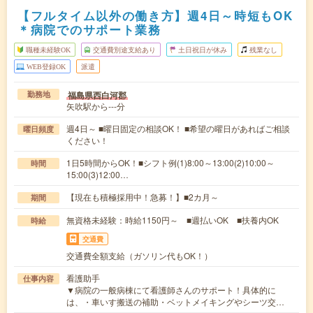
【フルタイム以外の働き方】週4日～時短もOK
＊病院でのサポート業務
職種未経験OK
交通費別途支給あり
土日祝日が休み
残業なし
WEB登録OK
派遣
福島県西白河郡
勤務地
矢吹駅から---分
週4日～ ■曜日固定の相談OK！ ■希望の曜日があればご相談
曜日頻度
ください！
1日5時間からOK！■シフト例(1)8:00～13:00(2)10:00～
時間
15:00(3)12:00…
【現在も積極採用中！急募！】■2カ月～
期間
無資格未経験：時給1150円～ ■週払いOK ■扶養内OK
時給
交通費
交通費全額支給（ガソリン代もOK！）
看護助手
仕事内容
▼病院の一般病棟にて看護師さんのサポート！具体的に
は、・車いす搬送の補助・ベットメイキングやシーツ交…