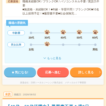
職種未経験OK / ブランクOK / パソコンスキル不要 / 英語力不
応募資格
要
■無資格・未経験OK！■年齢・学歴不問！ブランクOK!■10名
以上採用予定！■履歴書不要■社会保険完…
職場の雰囲気
年齢層
20代
30代
40代
50代
60代
男女比率
女性
男性
もっと見る
気になる!
応募へ進む
詳しく見る
派遣会社
日研トータルソーシング株式会社 メディカルケア事業部
未読
掲載日
2026/08/02