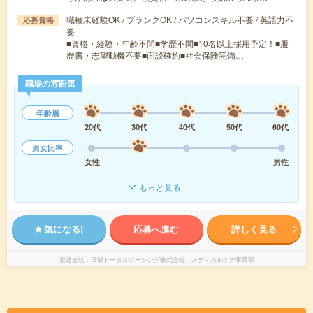
職種未経験OK / ブランクOK / パソコンスキル不要 / 英語力不
応募資格
要
■資格・経験・年齢不問■学歴不問■10名以上採用予定！■履
歴書・志望動機不要■面談確約■社会保険完備…
職場の雰囲気
年齢層
20代
30代
40代
50代
60代
男女比率
女性
男性
もっと見る
気になる!
応募へ進む
詳しく見る
派遣会社
日研トータルソーシング株式会社 メディカルケア事業部