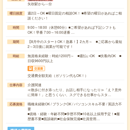
矢吹駅から---分
週2日～OK ■曜日固定の相談OK！ ■希望の曜日があればご相
曜日頻度
談ください！
9:00～18:00（休憩60分）■ご希望があれば下記シフトも
時間
OK！早番 7:00～16:00遅番 …
【8月中のスタートOK！急募！】2カ月～ ■ご応募から最短
期間
2～3日後に就業が可能です！
無資格未経験：時給1200円～ ■週払いOK ■扶養内OK ■
時給
日収9600円以上
交通費
交通費全額支給（ガソリン代もOK！）
介護関連
仕事内容
≪散歩に付き添ったり、お話し相手になったり≫「え？意外
に簡単！」と思うくらい、スグできる仕事からスタ…
職種未経験OK / ブランクOK / パソコンスキル不要 / 英語力不
応募資格
要
■資格・経験・年齢不問■学歴不問■10名以上採用予定！■履
歴書不要■面談確約■社会保険完備■社員登用…