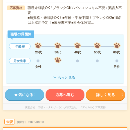
職種未経験OK / ブランクOK / パソコンスキル不要 / 英語力不
応募資格
要
■無資格・未経験OK！■年齢・学歴不問！ブランクOK!■10名
以上採用予定！■履歴書不要■社会保険完…
職場の雰囲気
年齢層
20代
30代
40代
50代
60代
男女比率
女性
男性
もっと見る
気になる!
応募へ進む
詳しく見る
派遣会社
日研トータルソーシング株式会社 メディカルケア事業部
未読
掲載日
2026/08/03