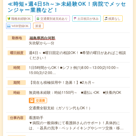
≪時短×週4日5h～≫未経験OK！病院でメッセ
ンジャー業務など！
職種未経験OK
交通費別途支給あり
土日祝日が休み
残業なし
WEB登録OK
派遣
福島県西白河郡
勤務地
矢吹駅から---分
週4日～ ■曜日固定の相談OK！ ■希望の曜日があればご相談
曜日頻度
ください！
1日5時間からOK！■シフト例(1)8:00～13:00(2)10:00～
時間
15:00(3)12:00…
【現在も積極採用中！急募！】■2カ月～
期間
無資格未経験：時給1150円～ ■週払いOK ■扶養内OK
時給
交通費
交通費全額支給（ガソリン代もOK！）
看護助手
仕事内容
▼病院の一般病棟にて看護師さんのサポート！具体的に
は、・器具の洗浄・ベットメイキングやシーツ交換・移…