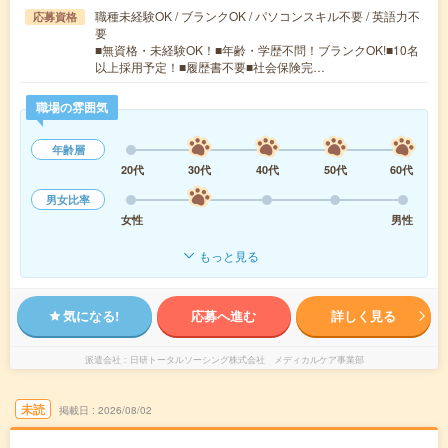
職種未経験OK / ブランクOK / パソコンスキル不要 / 英語力不
応募資格
要
■無資格・未経験OK！■年齢・学歴不問！ブランクOK!■10名
以上採用予定！■履歴書不要■社会保険完…
職場の雰囲気
年齢層
20代
30代
40代
50代
60代
男女比率
女性
男性
もっと見る
気になる!
応募へ進む
詳しく見る
派遣会社
日研トータルソーシング株式会社 メディカルケア事業部
未読
掲載日
2026/08/02