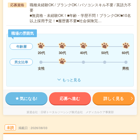
職種未経験OK / ブランクOK / パソコンスキル不要 / 英語力不
応募資格
要
■無資格・未経験OK！■年齢・学歴不問！ブランクOK!■10名
以上採用予定！■履歴書不要■社会保険完…
職場の雰囲気
年齢層
20代
30代
40代
50代
60代
男女比率
女性
男性
もっと見る
気になる!
応募へ進む
詳しく見る
派遣会社
日研トータルソーシング株式会社 メディカルケア事業部
未読
掲載日
2026/08/03