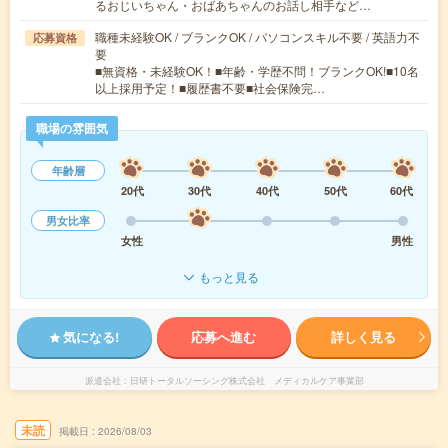
るおじいちゃん・おばあちゃんのお話し相手など…
職種未経験OK / ブランクOK / パソコンスキル不要 / 英語力不
応募資格
要
■無資格・未経験OK！■年齢・学歴不問！ブランクOK!■10名
以上採用予定！■履歴書不要■社会保険完…
職場の雰囲気
年齢層
20代
30代
40代
50代
60代
男女比率
女性
男性
もっと見る
気になる!
応募へ進む
詳しく見る
派遣会社
日研トータルソーシング株式会社 メディカルケア事業部
未読
掲載日
2026/08/03