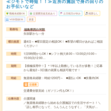
≪ジモトで時短！！≫近所の施設で身の回りの
お手伝いなど
職種未経験OK
交通費別途支給あり
土日祝日が休み
残業なし
WEB登録OK
派遣
福島県西白河郡
勤務地
矢吹駅から---分
週4日～ ■曜日固定の相談OK！ ■希望の曜日があればご相談
曜日頻度
ください！
1日5時間からOK！■シフト例(1)8:00～13:00(2)10:00～
時間
15:00(3)12:00…
【積極採用中！】＊1年以上勤務している方が多数！ご応募
期間
から最短2～3日後の就業も相談可能です！
無資格未経験：時給1200円～ ■週払いOK ■扶養内OK
時給
交通費
交通費全額支給（ガソリン代もOK！）
介護関連
仕事内容
／無資格未経験から始める介護施設での生活サポート！＼
「話し相手になって、うんうんとうなずく」「天気が…