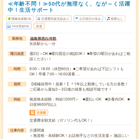
≪年齢不問！≫50代が無理なく、なが～く活躍
中！生活サポート
職種未経験OK
交通費別途支給あり
土日祝日が休み
残業なし
WEB登録OK
派遣
福島県西白河郡
勤務地
矢吹駅から---分
週2日～OK ■曜日固定の相談OK！ ■希望の曜日があればご相
曜日頻度
談ください！
9:00～18:00（休憩60分）■ご希望があれば下記シフトも
時間
OK！早番 7:00～16:00遅番 …
【積極採用中！急募！】＊1年以上勤務している方が多数！
期間
ご応募から最短2～3日後の就業も相談可能です！
無資格未経験：時給1200円～ ■週払いOK ■扶養内OK ■
時給
日収9600円以上
交通費
交通費全額支給（ガソリン代もOK！）
介護関連
仕事内容
＜無資格・未経験OK！お話相手などの生活支援＞ 施設にい