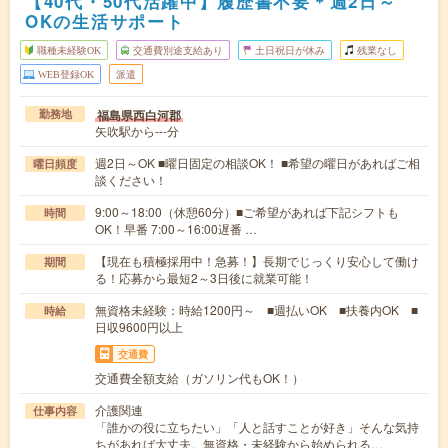
【40代・50代活躍中】履歴書不要＊週2日～
OKの生活サポート
職種未経験OK
交通費別途支給あり
土日祝日が休み
残業なし
WEB登録OK
派遣
福島県西白河郡
勤務地
矢吹駅から---分
週2日～OK ■曜日固定の相談OK！ ■希望の曜日があればご相
曜日頻度
談ください！
9:00～18:00（休憩60分）■ご希望があれば下記シフトも
時間
OK！早番 7:00～16:00遅番 …
【現在も積極採用中！急募！】長期でじっくり安心して働け
期間
る！応募から最短2～3日後に就業可能！
無資格未経験：時給1200円～ ■週払いOK ■扶養内OK ■
時給
日収9600円以上
交通費
交通費全額支給（ガソリン代もOK！）
介護関連
仕事内容
「誰かの役に立ちたい」「人と話すことが好き」そんな気持
ちがあれば大丈夫。無資格・未経験から始められる…