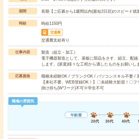
期間
長期【ご応募から1週間以内(最短2日目)のスピード就
時給
時給1150円
交通費
交通費支給有り
仕事内容
製造（組立・加工）
電子機器製造として、基板に部品をさす、組立、配線
します。(派遣)様々な工程から適したものをお願いし
応募資格
職種未経験OK / ブランクOK / パソコンスキル不要 /
【来社不要、WEB登録OK！】〇未経験大歓迎！〇フリ
掛け持ち(Wワーク)不可※学生不可
職場の雰囲気
年齢層
20代
30代
40代