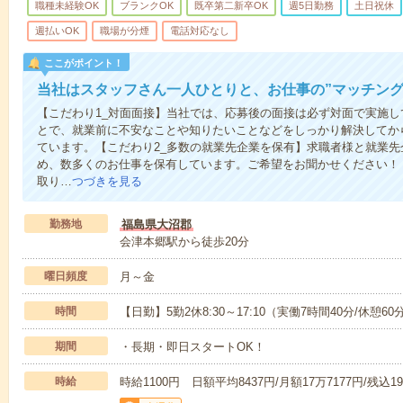
職種未経験OK
ブランクOK
既卒第二新卒OK
週5日勤務
土日祝休
週払いOK
職場が分煙
電話対応なし
ここがポイント！
当社はスタッフさん一人ひとりと、お仕事の”マッチング
【こだわり1_対面面接】当社では、応募後の面接は必ず対面で実施
とで、就業前に不安なことや知りたいことなどをしっかり解決してか
ています。【こだわり2_多数の就業先企業を保有】求職者様と就業
め、数多くのお仕事を保有しています。ご希望をお聞かせください！
取り…
つづきを見る
勤務地
福島県大沼郡
会津本郷駅から徒歩20分
曜日頻度
月～金
時間
【日勤】5勤2休8:30～17:10（実働7時間40分/休憩60
期間
・長期・即日スタートOK！
時給
時給1100円 日額平均8437円/月額17万7177円/残込19