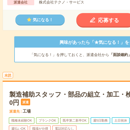
株式会社テクノ・サービス
派遣会社
応募する
気になる！
興味があったら「★気になる！」を
「気になる！」を押しておくと、派遣会社から
「面談確約
未読
製造補助スタッフ・部品の組立・加工・検査
0円
派遣
工場
派遣先
職種未経験OK
ブランクOK
既卒第二新卒OK
週5日勤務
土日祝休
週払いOK
職場が分煙
電話対応なし