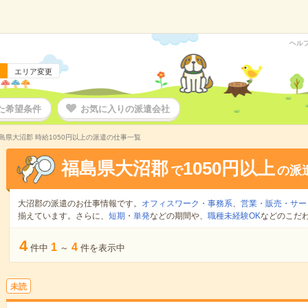
ヘル
エリア変更
た希望条件
お気に入りの派遣会社
島県大沼郡 時給1050円以上の派遣の仕事一覧
福島県大沼郡
1050円以上
で
の派
大沼郡の派遣のお仕事情報です。
オフィスワーク・事務系
、
営業・販売・サー
揃えています。さらに、
短期
・
単発
などの期間や、
職種未経験OK
などのこだ
4
1
4
件中
～
件を表示中
未読