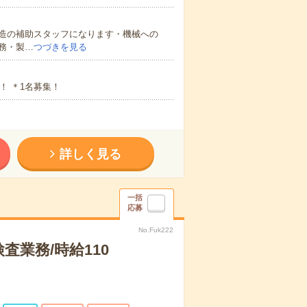
造の補助スタッフになります・機械への
務・製…
つづきを見る
！ ＊1名募集！
詳しく見る
一括
応募
No.Fuk222
業務/時給110