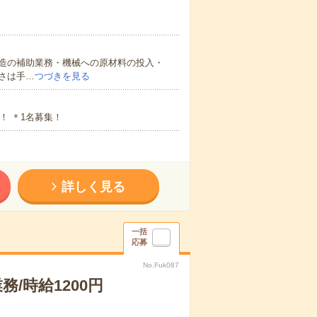
造の補助業務・機械への原材料の投入・
さは手…
つづきを見る
！ ＊1名募集！
詳しく見る
一括
応募
No.Fuk087
/時給1200円