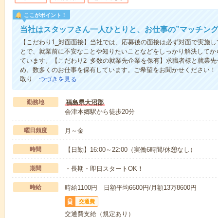
ここがポイント！
当社はスタッフさん一人ひとりと、お仕事の”マッチング
【こだわり1_対面面接】当社では、応募後の面接は必ず対面で実施
とで、就業前に不安なことや知りたいことなどをしっかり解決してか
ています。【こだわり2_多数の就業先企業を保有】求職者様と就業
め、数多くのお仕事を保有しています。ご希望をお聞かせください！
取り…
つづきを見る
勤務地
福島県大沼郡
会津本郷駅から徒歩20分
曜日頻度
月～金
時間
【日勤】16:00～22:00（実働6時間/休憩なし）
期間
・長期・即日スタートOK！
時給
時給1100円 日額平均6600円/月額13万8600円
交通費
交通費支給（規定あり）