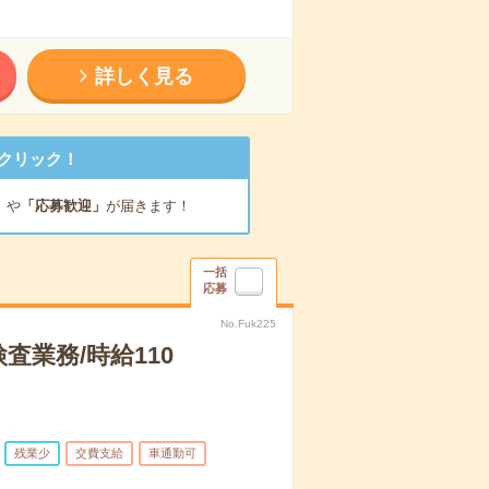
詳しく見る
クリック！
」
や
「応募歓迎」
が届きます！
一括
応募
No.Fuk225
業務/時給110
残業少
交費支給
車通勤可