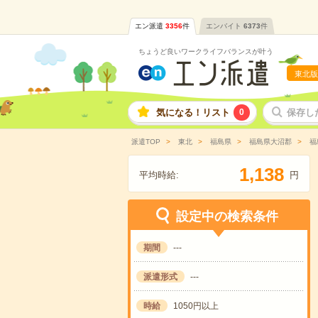
エン派遣
3356
件
エンバイト
6373
件
ちょうど良いワークライフバランスが叶う
東北版
気になる！リスト
0
保存し
派遣TOP
東北
福島県
福島県大沼郡
福
,
1
1
3
8
平均時給:
円
設定中の検索条件
期間
---
派遣形式
---
時給
1050円以上