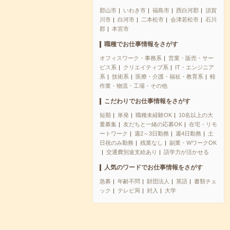
郡山市
いわき市
福島市
西白河郡
須賀
川市
白河市
二本松市
会津若松市
石川
郡
本宮市
職種でお仕事情報をさがす
オフィスワーク・事務系
営業・販売・サー
ビス系
クリエイティブ系
IT・エンジニア
系
技術系
医療・介護・福祉・教育系
軽
作業・物流・工場・その他
こだわりでお仕事情報をさがす
短期
単発
職種未経験OK
10名以上の大
量募集
友だちと一緒の応募OK
在宅・リモ
ートワーク
週2～3日勤務
週4日勤務
土
日祝のみ勤務
残業なし
副業・WワークOK
交通費別途支給あり
語学力が活かせる
人気のワードでお仕事情報をさがす
急募
年齢不問
財団法人
英語
書類チェ
ック
テレビ局
封入
大学