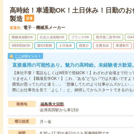
高時給！車通勤OK！土日休み！日勤のお
製造
派遣
電子・機械系メーカー
派遣先
職種未経験OK
社会人未経験OK
ブランクOK
既卒第二新卒OK
OA
WEB登録OK
週5日勤務
土日祝休
残業少
交費支給
車通勤可
ここがポイント！
直接雇用の可能性あり。魅力の高時給。未経験者大歓迎
【来社不要！電話もしくはWEBで登録OK！】わざわざ会場まで行っ
りません！【職場見学OK！】これ、“ある”と“ない”では大違いです
囲気が思ってたのと違う…」「想像してたのより仕事がムズかしい…
際にお仕事先を見て「よし！」と、納得してからスタートできるのも
勤務地
福島県大沼郡
会津高田駅から車13分
曜日頻度
月～金
時間
8:30～17:30※表記のうち実働8時間です。