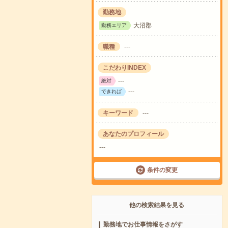
勤務地
大沼郡
勤務エリア
職種
---
こだわりINDEX
---
絶対
---
できれば
キーワード
---
あなたのプロフィール
---
条件の変更
他の検索結果を見る
勤務地でお仕事情報をさがす