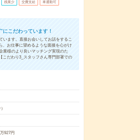
残業少
交費支給
車通勤可
”にこだわっています！
しています。直接お会いしてお話をするこ
ら、お仕事に望めるような面接を心がけ
先企業様のより良いマッチング実現のた
【こだわり3_スタッフさん専門部署での
分）
万927円