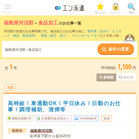
メニュー
気になる!
ログイン
検索
福島県河沼郡
×
食品加工
のお仕事一覧
河沼郡の派遣のお仕事情報です。食品加工のお仕事の他に、
軽作業（仕分け・ピッキ
ング・検品、商品管理）
、
製造（組立・加工）
、
マシンオペレーター
などを取り揃え
ています。さらに、
短期
・
単発
などの期間や、
職種未経験OK
などのこだわり条件で絞
り込んでいただけます。職種辞典：
食品加工のお仕事とは？とは？
条件の変更
福島県河沼郡 / 食品加工
1
1,100
全
件
平均時給:
円
時給順
新着順
未読
高時給！車通勤OK！平日休み！日勤のお仕
事！調理補助、清掃等
職種未経験OK
交通費別途支給あり
WEB登録OK
派遣
福島県河沼郡
勤務地
会津坂下駅から徒歩20分