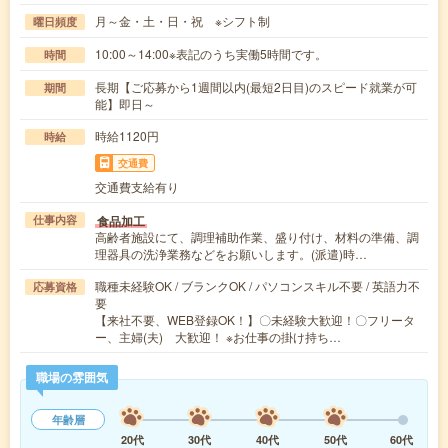
月～金・土・日・祝 ※シフト制
曜日頻度
10:00～14:00※表記のうち実働5時間です。
時間
長期【ご応募から1週間以内(最短2日目)のスピード就業が可
期間
能】即日～
時給1120円
時給
交通費
交通費支給有り
食品加工
仕事内容
高齢者施設にて、調理補助作業、盛り付け、材料の準備、調
理器具の洗浄業務などをお願いします。(派遣)時…
職種未経験OK / ブランクOK / パソコンスキル不要 / 英語力不
応募資格
要
【来社不要、WEB登録OK！】〇未経験大歓迎！〇フリータ
ー、主婦(夫) 大歓迎！ ※お仕事の掛け持ち…
職場の雰囲気
年齢層
20代
30代
40代
50代
60代