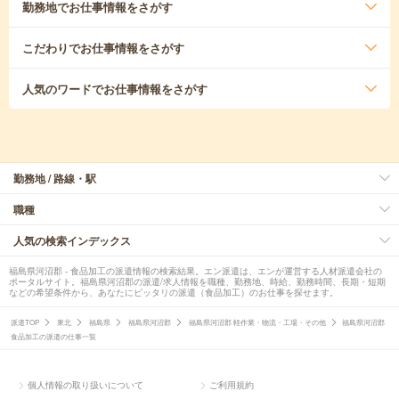
勤務地
でお仕事情報をさがす
こだわり
でお仕事情報をさがす
人気のワード
でお仕事情報をさがす
勤務地 / 路線・駅
職種
人気の検索インデックス
福島県河沼郡 - 食品加工の派遣情報の検索結果。エン派遣は、エンが運営する人材派遣会社の
ポータルサイト。福島県河沼郡の派遣/求人情報を職種、勤務地、時給、勤務時間、長期・短期
などの希望条件から、あなたにピッタリの派遣（食品加工）のお仕事を探せます。
派遣TOP
東北
福島県
福島県河沼郡
福島県河沼郡 軽作業・物流・工場・その他
福島県河沼郡
食品加工の派遣の仕事一覧
個人情報の取り扱いについて
ご利用規約