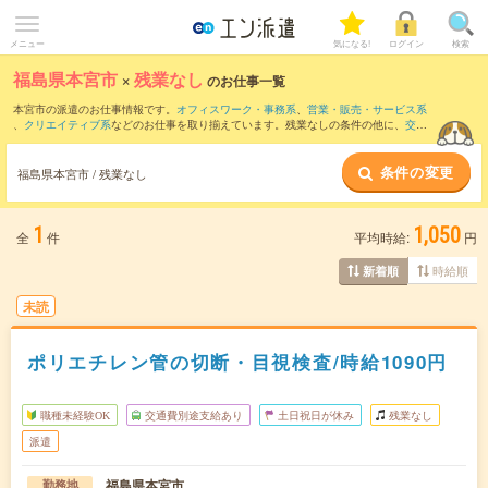
メニュー
気になる!
ログイン
検索
福島県本宮市
×
残業なし
のお仕事一覧
本宮市の派遣のお仕事情報です。
オフィスワーク・事務系
、
営業・販売・サービス系
、
クリエイティブ系
などのお仕事を取り揃えています。残業なしの条件の他に、
交通
費別途支給あり
、
職種未経験OK
、
友だちと一緒の応募OK
などのこだわり条件も取り
揃えています。
条件の変更
福島県本宮市 / 残業なし
1
1,050
全
件
平均時給:
円
時給順
新着順
未読
ポリエチレン管の切断・目視検査/時給1090円
職種未経験OK
交通費別途支給あり
土日祝日が休み
残業なし
派遣
福島県本宮市
勤務地