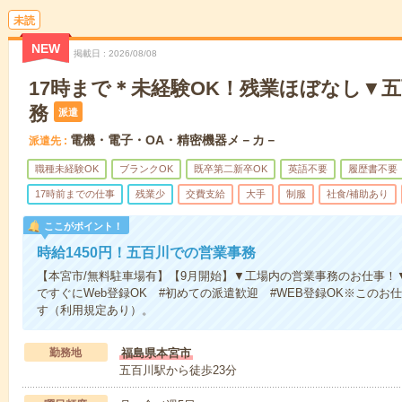
未読
NEW
掲載日
2026/08/08
17時まで＊未経験OK！残業ほぼなし▼
務
派遣
電機・電子・OA・精密機器メ－カ－
派遣先
職種未経験OK
ブランクOK
既卒第二新卒OK
英語不要
履歴書不要
17時前までの仕事
残業少
交費支給
大手
制服
社食/補助あり
ここがポイント！
時給1450円！五百川での営業事務
【本宮市/無料駐車場有】【9月開始】▼工場内の営業事務のお仕事！
ですぐにWeb登録OK #初めての派遣歓迎 #WEB登録OK※この
す（利用規定あり）。
勤務地
福島県本宮市
五百川駅から徒歩23分