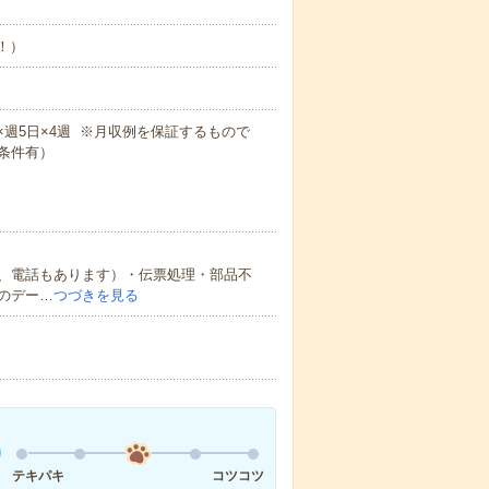
め！）
！
5m×週5日×4週 ※月収例を保証するもので
条件有）
、電話もあります）・伝票処理・部品不
のデー…
つづきを見る
テキパキ
コツコツ