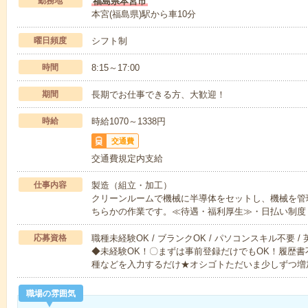
勤務地
福島県本宮市
本宮(福島県)駅から車10分
曜日頻度
シフト制
時間
8:15～17:00
期間
長期でお仕事できる方、大歓迎！
時給
時給1070～1338円
交通費
交通費規定内支給
仕事内容
製造（組立・加工）
クリーンルームで機械に半導体をセットし、機械を管
ちらかの作業です。≪待遇・福利厚生≫・日払い制度
応募資格
職種未経験OK / ブランクOK / パソコンスキル不要 /
◆未経験OK！〇まずは事前登録だけでもOK！履歴
種などを入力するだけ★オシゴトただいま少しずつ増
職場の雰囲気