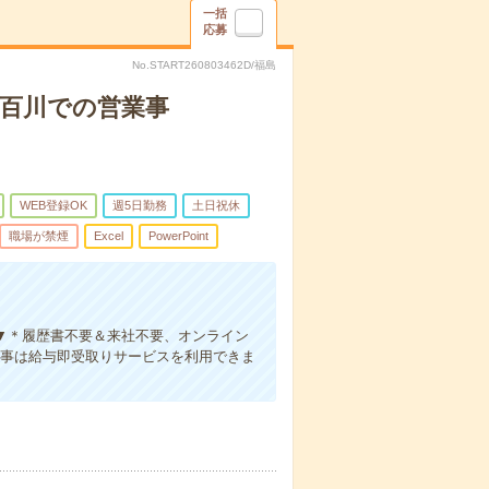
一括
応募
No.START260803462D/福島
五百川での営業事
WEB登録OK
週5日勤務
土日祝休
職場が禁煙
Excel
PowerPoint
▼＊履歴書不要＆来社不要、オンライン
お仕事は給与即受取りサービスを利用できま