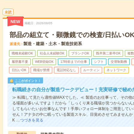
未読
NEW
掲載日
2026/08/05
部品の組立て・顕微鏡での検査/日払いO
製造・建築・土木・製造技術系
派遣先
職種未経験OK
社会人未経験OK
ブランクOK
既卒第二新卒OK
複数
履歴書不要
WEB登録OK
17時前までの仕事
シフト
交替制勤務
日払いOK
職場が禁煙
電話対応なし
ルーティン
ネットワーク
ここがポイント！
転職続きの自分が製造ワークデビュー！充実研修で秘めた
≫ 転職して見たら適性値MAXでした。≪ 製造のお仕事って、その
る場面が多いんですよ！だから「しっくり来る職場が見つからないん
してもらいたいお仕事なんです！手厚いフォロー体制をご用意してい
せん！アナタの中に眠っている製造スキル、目覚めさせてみませんか！
K …
つづきを見る