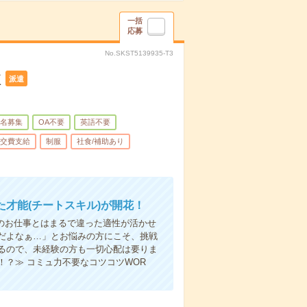
一括
応募
No.SKST5139935-T3
K
派遣
名募集
OA不要
英語不要
交費支給
制服
社食/補助あり
才能(チートスキル)が開花！
他のお仕事とはまるで違った適性が活かせ
だよなぁ…」とお悩みの方にこそ、挑戦
るので、未経験の方も一切心配は要りま
？≫ コミュ力不要なコツコツWOR