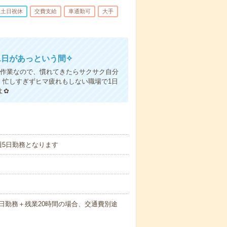
土日祝休
交費支給
車通勤可
大手
1日があっという間✧
ィン作業なので、慣れてきたらサクサク自分
！忙しすぎずヒマ疲れもしない職場で1日
よ✿
週5日勤務となります
間×20日勤務＋残業20時間の場合、交通費別途