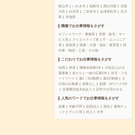
郡山市
いわき市
福島市
西白河郡
須賀
川市
白河市
二本松市
会津若松市
石川
郡
伊達郡
職種でお仕事情報をさがす
オフィスワーク・事務系
営業・販売・サー
ビス系
クリエイティブ系
IT・エンジニア
系
技術系
医療・介護・福祉・教育系
軽
作業・物流・工場・その他
こだわりでお仕事情報をさがす
短期
単発
職種未経験OK
10名以上の大
量募集
友だちと一緒の応募OK
在宅・リモ
ートワーク
週2～3日勤務
週4日勤務
土
日祝のみ勤務
残業なし
副業・WワークOK
交通費別途支給あり
語学力が活かせる
人気のワードでお仕事情報をさがす
急募
年齢不問
財団法人
英語
書類チェ
ック
テレビ局
封入
大学