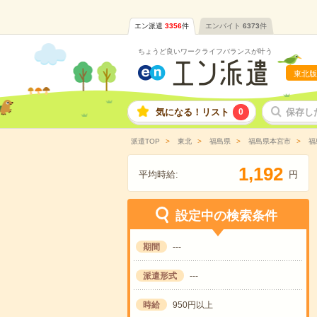
エン派遣
3356
件
エンバイト
6373
件
ちょうど良いワークライフバランスが叶う
東北版
気になる！リスト
0
保存し
派遣TOP
東北
福島県
福島県本宮市
福
,
1
1
9
2
平均時給:
円
設定中の検索条件
期間
---
派遣形式
---
時給
950円以上