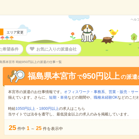
ヘル
エリア変更
た希望条件
お気に入りの派遣会社
島県本宮市 時給950円以上の派遣の仕事一覧
福島県本宮市
950円以上
で
の派遣
本宮市の派遣のお仕事情報です。
オフィスワーク・事務系
、
営業・販売・サー
揃えています。さらに、
短期
・
単発
などの期間や、
職種未経験OK
などのこだ
時給
1050円以上
・
1800円以上
の求人はこちら
当サイトでは法令を遵守し、最低賃金以上の求人のみを掲載しています。
25
1
25
件中
～
件を表示中