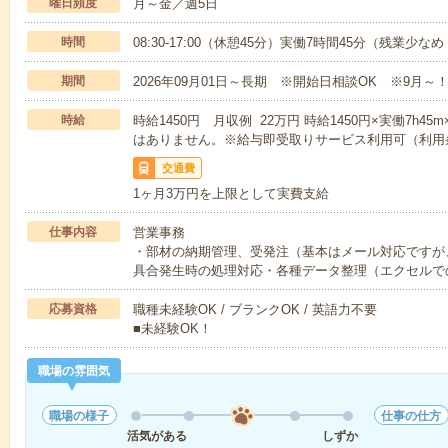
曜日頻度
月～金／週5日
時間
08:30-17:00（休憩45分）実働7時間45分（残業少な
期間
2026年09月01日～長期 ※開始日相談OK ※9月～
時給
時給1450円 月収例 22万円 時給1450円×実働7h4
はありません。※給与即受取りサービス利用可（利用
交通費
1ヶ月3万円を上限として実費支給
仕事内容
営業事務
・部材の納期管理、受発注（基本はメール対応ですが
具合発生時の処理対応・各種データ整理（エクセルで
応募資格
職種未経験OK / ブランクOK / 英語力不要
■未経験OK！
職場の雰囲気
職場の様子
仕事の仕方
活気がある
しずか