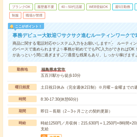
ブランクOK
履歴書不要
40～50代活躍
WEB登録OK
週5日勤務
制服
職場が禁煙
ここがポイント！
事務デビュー大歓迎♡サクサク進むルーティンワークで
商品に関する電話対応やシステム入力をお願いしますෆ ̖́- ルーテ
のペースで進められますよ✨事務が初めてでもPC入力ができればOK
があっという間に過ぎます◡̈♡適度な残業もあり、しっかり稼げます
勤務地
福島県本宮市
五百川駅から徒歩10分
曜日頻度
土日祝日休み（完全週休2日制）※月曜～金曜までの
時間
8:30-17:30(休憩60分)
期間
即日～長期（2～3ヶ月ごとの契約更新）
時給
時給1250円／月収例：215,630円＝1,250円×8時
支給