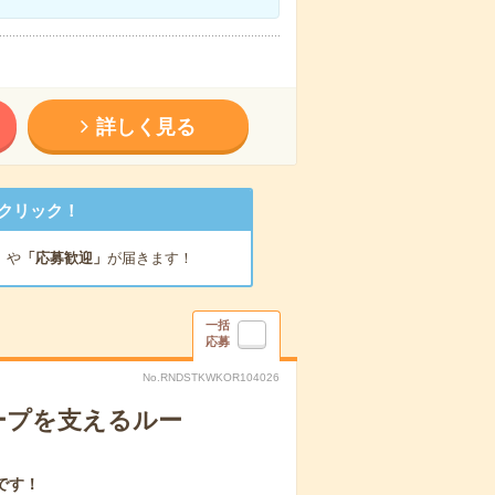
詳しく見る
クリック！
」
や
「応募歓迎」
が届きます！
一括
応募
No.RNDSTKWKOR104026
ープを支えるルー
です！