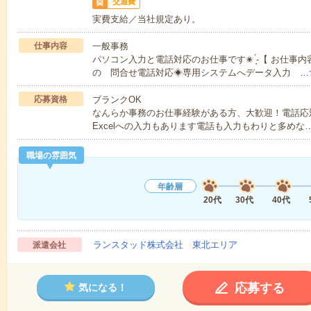
交通費
実費支給／当社規定あり。
仕事内容
一般事務
パソコン入力と電話対応のお仕事です✬ ̖́-【 お仕事
の 問合せ電話対応◈専用システムへデータ入力 …
応募資格
ブランクOK
なんらか事務のお仕事経験がある方、大歓迎！電話応
Excelへの入力もあります電話も入力もわりと多めな
職場の雰囲気
年齢層
20代
30代
40代
ランスタッド株式会社 東北エリア
派遣会社
応募する
気になる！