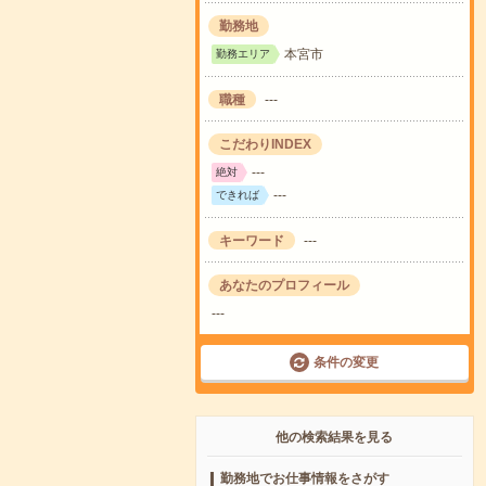
勤務地
本宮市
勤務エリア
職種
---
こだわりINDEX
---
絶対
---
できれば
キーワード
---
あなたのプロフィール
---
条件の変更
他の検索結果を見る
勤務地でお仕事情報をさがす