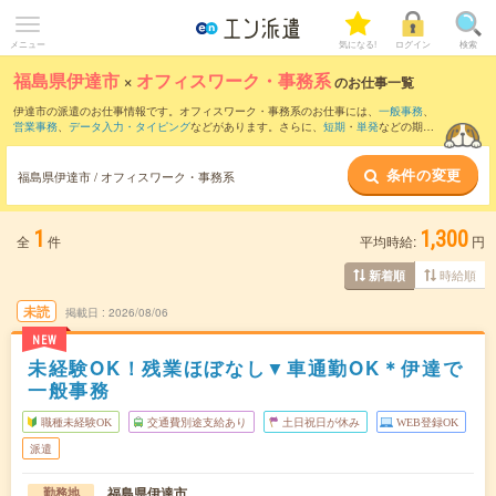
メニュー
気になる!
ログイン
検索
福島県伊達市
×
オフィスワーク・事務系
のお仕事一覧
伊達市の派遣のお仕事情報です。オフィスワーク・事務系のお仕事には、
一般事務
、
営業事務
、
データ入力・タイピング
などがあります。さらに、
短期
・
単発
などの期間
や、
職種未経験OK
などのこだわり条件で絞り込んでいただけます。
条件の変更
福島県伊達市 / オフィスワーク・事務系
1
1,300
全
件
平均時給:
円
時給順
新着順
未読
掲載日
2026/08/06
NEW
未経験OK！残業ほぼなし▼車通勤OK＊伊達で
一般事務
職種未経験OK
交通費別途支給あり
土日祝日が休み
WEB登録OK
派遣
福島県伊達市
勤務地