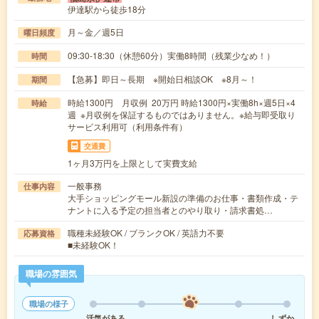
伊達駅から徒歩18分
月～金／週5日
曜日頻度
09:30-18:30（休憩60分）実働8時間（残業少なめ！）
時間
【急募】即日～長期 ※開始日相談OK ※8月～！
期間
時給1300円 月収例 20万円 時給1300円×実働8h×週5日×4
時給
週 ※月収例を保証するものではありません。※給与即受取り
サービス利用可（利用条件有）
交通費
1ヶ月3万円を上限として実費支給
一般事務
仕事内容
大手ショッピングモール新設の準備のお仕事・書類作成・テ
ナントに入る予定の担当者とのやり取り・請求書処…
職種未経験OK / ブランクOK / 英語力不要
応募資格
■未経験OK！
職場の雰囲気
職場の様子
活気がある
しずか