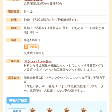
梁川(福島県)駅から徒歩10分
月～金
曜日頻度
8:00～17:00※表記のうち実働8時間です。
時間
長期【ご応募から1週間以内(最短2日目)のスピード就業が可
期間
能】即日～
時給1150円
時給
交通費
交通費支給有り
マシンオペレーター
仕事内容
材料となる金属板を機械にセットしてカットする作業やプレ
ス装置で曲げ・穴あけ加工作業などをお願いします…
職種未経験OK / ブランクOK / パソコンスキル不要 / 英語力不
応募資格
要
【来社不要、WEB登録OK！】〇未経験大歓迎！〇フリータ
ー、主婦(夫) 大歓迎！ ※お仕事の掛け持ち…
職場の雰囲気
年齢層