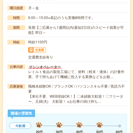
月～金
曜日頻度
6:00～15:00※表記のうち実働8時間です。
時間
長期【ご応募から1週間以内(最短2日目)のスピード就業が可
期間
能】即日～
時給1100円
時給
交通費
交通費支給有り
マシンオペレーター
仕事内容
レトルト食品の製造工場にて、材料（粉末・液体）の計量作
業、手で持ちあげて機械に投入する業務などをお願…
職種未経験OK / ブランクOK / パソコンスキル不要 / 英語力不
応募資格
要
【来社不要、WEB登録OK！】〇未経験大歓迎！〇フリータ
ー、主婦(夫) 大歓迎！ ※お仕事の掛け持ち…
職場の雰囲気
年齢層
20代
30代
40代
50代
60代