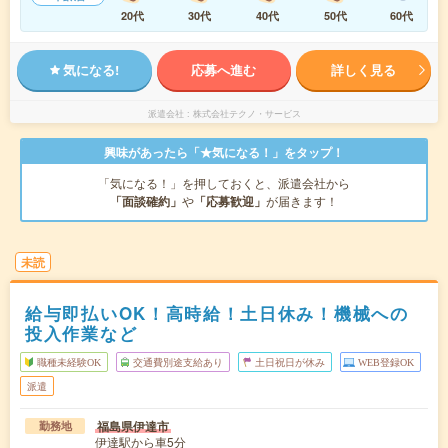
20代
30代
40代
50代
60代
気になる!
応募へ進む
詳しく見る
派遣会社
株式会社テクノ・サービス
興味があったら「★気になる！」をタップ！
「気になる！」を押しておくと、派遣会社から
「面談確約」
や
「応募歓迎」
が届きます！
未読
給与即払いOK！高時給！土日休み！機械への
投入作業など
職種未経験OK
交通費別途支給あり
土日祝日が休み
WEB登録OK
派遣
福島県伊達市
勤務地
伊達駅から車5分