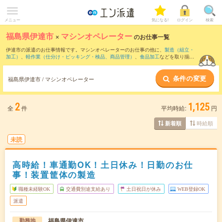
メニュー
気になる!
ログイン
検索
福島県伊達市
×
マシンオペレーター
のお仕事一覧
伊達市の派遣のお仕事情報です。マシンオペレーターのお仕事の他に、
製造（組立・
加工）
、
軽作業（仕分け・ピッキング・検品、商品管理）
、
食品加工
などを取り揃え
ています。さらに、
短期
・
単発
などの期間や、
職種未経験OK
などのこだわり条件で絞
り込んでいただけます。職種辞典：
マシンオペレーターのお仕事とは？とは？
条件の変更
福島県伊達市 / マシンオペレーター
2
1,125
全
件
平均時給:
円
時給順
新着順
未読
高時給！車通勤OK！土日休み！日勤のお仕
事！装置筐体の製造
職種未経験OK
交通費別途支給あり
土日祝日が休み
WEB登録OK
派遣
福島県伊達市
勤務地