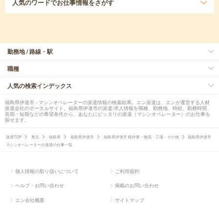
人気のワード
でお仕事情報をさがす
勤務地 / 路線・駅
職種
人気の検索インデックス
福島県伊達市 - マシンオペレーターの派遣情報の検索結果。エン派遣は、エンが運営する人材
派遣会社のポータルサイト。福島県伊達市の派遣/求人情報を職種、勤務地、時給、勤務時間、
長期・短期などの希望条件から、あなたにピッタリの派遣（マシンオペレーター）のお仕事を
探せます。
派遣TOP
東北
福島県
福島県伊達市
福島県伊達市 軽作業・物流・工場・その他
福島県伊達市
マシンオペレーターの派遣の仕事一覧
個人情報の取り扱いについて
ご利用規約
ヘルプ・お問い合わせ
掲載のお問い合わせ
エン会社概要
サイトマップ