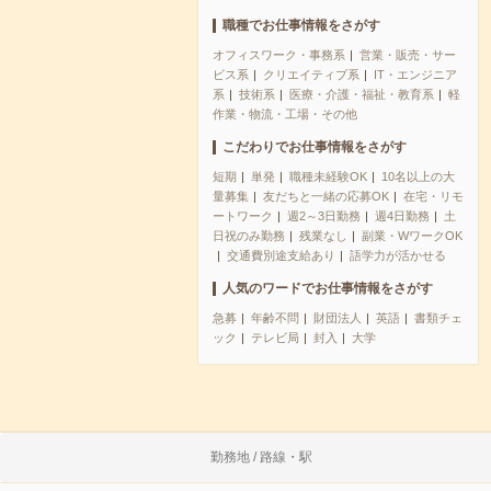
職種でお仕事情報をさがす
オフィスワーク・事務系
営業・販売・サー
ビス系
クリエイティブ系
IT・エンジニア
系
技術系
医療・介護・福祉・教育系
軽
作業・物流・工場・その他
こだわりでお仕事情報をさがす
短期
単発
職種未経験OK
10名以上の大
量募集
友だちと一緒の応募OK
在宅・リモ
ートワーク
週2～3日勤務
週4日勤務
土
日祝のみ勤務
残業なし
副業・WワークOK
交通費別途支給あり
語学力が活かせる
人気のワードでお仕事情報をさがす
急募
年齢不問
財団法人
英語
書類チェ
ック
テレビ局
封入
大学
勤務地 / 路線・駅