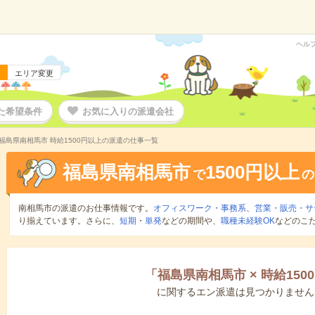
ヘル
エリア変更
た希望条件
お気に入りの派遣会社
福島県南相馬市 時給1500円以上の派遣の仕事一覧
福島県南相馬市
1500円以上
で
の
南相馬市の派遣のお仕事情報です。
オフィスワーク・事務系
、
営業・販売・サ
り揃えています。さらに、
短期
・
単発
などの期間や、
職種未経験OK
などのこ
「
福島県南相馬市
×
時給150
に関するエン派遣は見つかりません