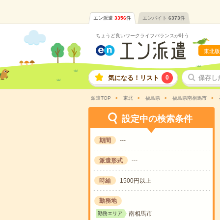
エン派遣
3356
件
エンバイト
6373
件
ちょうど良いワークライフバランスが叶う
東北版
気になる！リスト
0
保存し
派遣TOP
東北
福島県
福島県南相馬市
設定中の検索条件
期間
---
派遣形式
---
時給
1500円以上
勤務地
南相馬市
勤務エリア