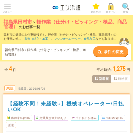
メニュー
気になる!
ログイン
検索
福島県田村市
×
軽作業（仕分け・ピッキング・検品、商品
管理）
のお仕事一覧
田村市の派遣のお仕事情報です。軽作業（仕分け・ピッキング・検品、商品管理）の
お仕事の他に、
製造（組立・加工）
、
マシンオペレーター
、
食品加工
などを取り揃え
ています。さらに、
短期
・
単発
などの期間や、
職種未経験OK
などのこだわり条件で絞
り込んでいただけます。職種辞典：
軽作業（仕分け・ピッキング・検品、商品管理）
福島県田村市 / 軽作業（仕分け・ピッキング・検品、商
条件の変更
のお仕事とは？とは？
品管理）
4
1,275
全
件
平均時給:
円
時給順
新着順
未読
掲載日
2026/08/05
【経験不問！未経験○】機械オペレーター/日払
いOK
職種未経験OK
交通費別途支給あり
土日祝日が休み
WEB登録OK
派遣