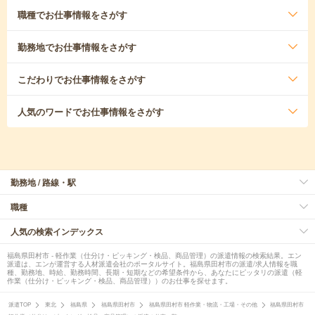
職種
でお仕事情報をさがす
勤務地
でお仕事情報をさがす
こだわり
でお仕事情報をさがす
人気のワード
でお仕事情報をさがす
勤務地 / 路線・駅
職種
人気の検索インデックス
福島県田村市 - 軽作業（仕分け・ピッキング・検品、商品管理）の派遣情報の検索結果。エン
派遣は、エンが運営する人材派遣会社のポータルサイト。福島県田村市の派遣/求人情報を職
種、勤務地、時給、勤務時間、長期・短期などの希望条件から、あなたにピッタリの派遣（軽
作業（仕分け・ピッキング・検品、商品管理））のお仕事を探せます。
派遣TOP
東北
福島県
福島県田村市
福島県田村市 軽作業・物流・工場・その他
福島県田村市