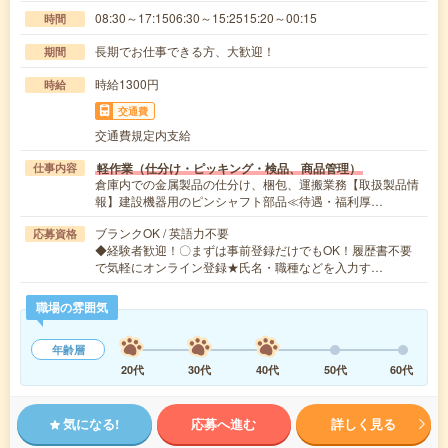
08:30～17:1506:30～15:2515:20～00:15
時間
長期でお仕事できる方、大歓迎！
期間
時給1300円
時給
交通費
交通費規定内支給
軽作業（仕分け・ピッキング・検品、商品管理）
仕事内容
倉庫内での金属製品の仕分け、梱包、運搬業務【取扱製品情
報】建設機器用のピンシャフト部品≪待遇・福利厚…
ブランクOK / 英語力不要
応募資格
◆経験者歓迎！〇まずは事前登録だけでもOK！履歴書不要
で気軽にオンライン登録★氏名・職種などを入力す…
職場の雰囲気
年齢層
20代
30代
40代
50代
60代
気になる!
応募へ進む
詳しく見る