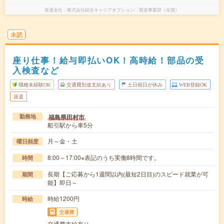
派遣会社
株式会社綜合キャリアオプション 製造事業部（全国）
未読
座り仕事！給与即払いOK！高時給！部品の受
入検査など
職種未経験OK
交通費別途支給あり
土日祝日が休み
WEB登録OK
派遣
福島県田村市
勤務地
船引駅から車5分
月～金・土
曜日頻度
8:00～17:00※表記のうち実働8時間です。
時間
長期【ご応募から1週間以内(最短2日目)のスピード就業が可
期間
能】即日～
時給1200円
時給
交通費
交通費支給有り