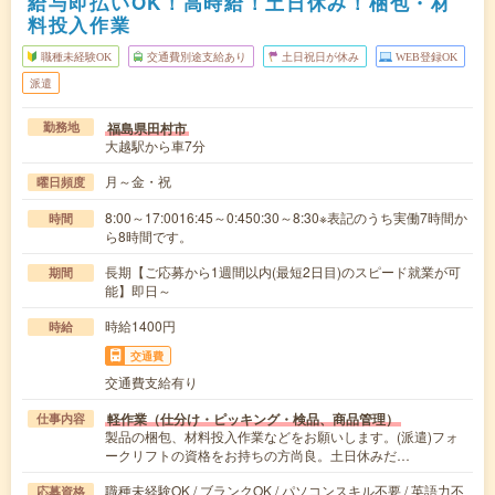
給与即払いOK！高時給！土日休み！梱包・材
料投入作業
職種未経験OK
交通費別途支給あり
土日祝日が休み
WEB登録OK
派遣
福島県田村市
勤務地
大越駅から車7分
月～金・祝
曜日頻度
8:00～17:0016:45～0:450:30～8:30※表記のうち実働7時間か
時間
ら8時間です。
長期【ご応募から1週間以内(最短2日目)のスピード就業が可
期間
能】即日～
時給1400円
時給
交通費
交通費支給有り
軽作業（仕分け・ピッキング・検品、商品管理）
仕事内容
製品の梱包、材料投入作業などをお願いします。(派遣)フォ
ークリフトの資格をお持ちの方尚良。土日休みだ…
職種未経験OK / ブランクOK / パソコンスキル不要 / 英語力不
応募資格