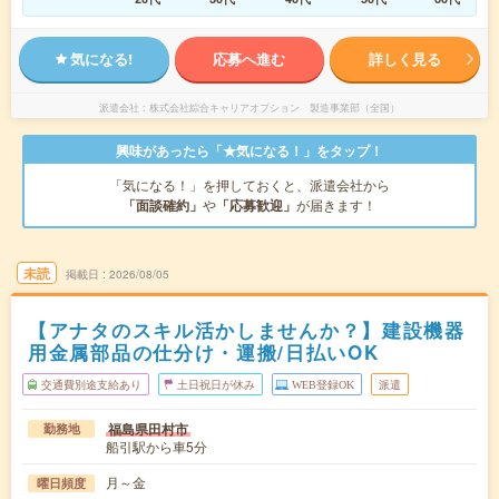
気になる!
応募へ進む
詳しく見る
派遣会社
株式会社綜合キャリアオプション 製造事業部（全国）
興味があったら「★気になる！」をタップ！
「気になる！」を押しておくと、派遣会社から
「面談確約」
や
「応募歓迎」
が届きます！
未読
掲載日
2026/08/05
【アナタのスキル活かしませんか？】建設機器
用金属部品の仕分け・運搬/日払いOK
交通費別途支給あり
土日祝日が休み
WEB登録OK
派遣
福島県田村市
勤務地
船引駅から車5分
月～金
曜日頻度