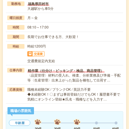
福島県田村市
勤務地
大越駅から車5分
月～金
曜日頻度
08:10～17:00
時間
長期でお仕事できる方、大歓迎！
期間
時給1200円
時給
交通費
交通費規定内支給
軽作業（仕分け・ピッキング・検品、商品管理）
仕事内容
〈品質管理〉材料の受入れ、検査、分析業務及び準備・手配
等〈生産管理〉出来上がった製品を梱包して出荷す…
職種未経験OK / ブランクOK / 英語力不要
応募資格
◆未経験OK！〇まずは事前登録だけでもOK！履歴書不要で
気軽にオンライン登録★氏名・職種などを入力す…
職場の雰囲気
年齢層
20代
30代
40代
50代
60代