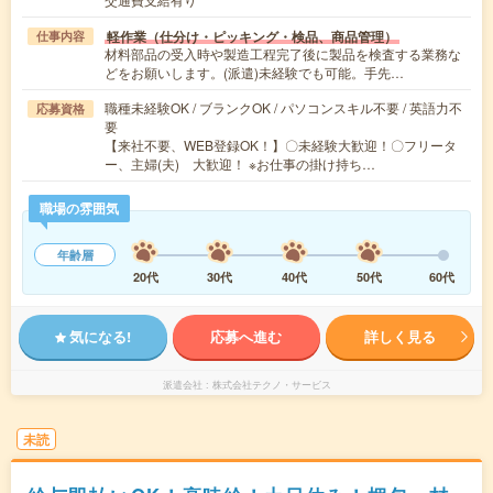
軽作業（仕分け・ピッキング・検品、商品管理）
仕事内容
材料部品の受入時や製造工程完了後に製品を検査する業務な
どをお願いします。(派遣)未経験でも可能。手先…
職種未経験OK / ブランクOK / パソコンスキル不要 / 英語力不
応募資格
要
【来社不要、WEB登録OK！】〇未経験大歓迎！〇フリータ
ー、主婦(夫) 大歓迎！ ※お仕事の掛け持ち…
職場の雰囲気
年齢層
20代
30代
40代
50代
60代
気になる!
応募へ進む
詳しく見る
派遣会社
株式会社テクノ・サービス
未読