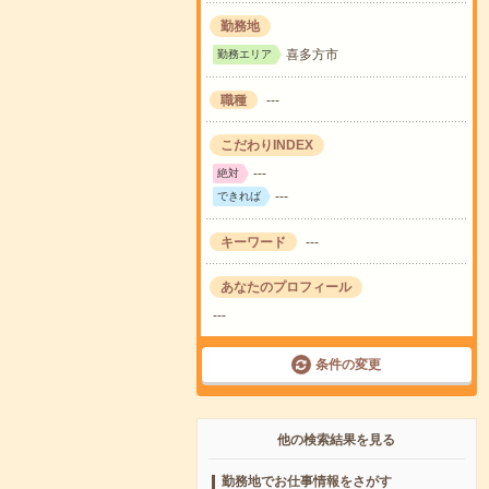
勤務地
喜多方市
勤務エリア
職種
---
こだわりINDEX
---
絶対
---
できれば
キーワード
---
あなたのプロフィール
---
条件の変更
他の検索結果を見る
勤務地でお仕事情報をさがす