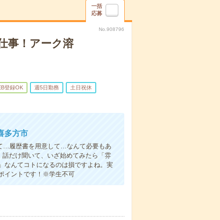
一括
応募
No.908796
仕事！アーク溶
EB登録OK
週5日勤務
土日祝休
喜多方市
て…履歴書を用意して…なんて必要もあ
よ！話だけ聞いて、いざ始めてみたら「雰
」なんてコトになるのは損ですよね。実
ポイントです！※学生不可