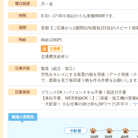
曜日頻度
月～金
時間
8:10～17:00※表記のうち実働8時間です。
期間
長期【ご応募から1週間以内(最短2日目)のスピード就
時給
時給1200円
交通費
交通費支給有り
仕事内容
製造（組立・加工）
空気をキレイにする装置の箱を溶接（アーク溶接（テ
で、図面を見て毎回違う物を作る作業をお願いします
応募資格
ブランクOK / パソコンスキル不要 / 英語力不要
【来社不要、WEB登録OK！】〇溶接・加工機の実務
大歓迎！ ※お仕事の掛け持ち(Wワーク)不可※…
つ
職場の雰囲気
年齢層
20代
30代
40代