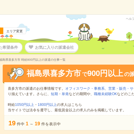
ヘル
エリア変更
た希望条件
お気に入りの派遣会社
福島県喜多方市 時給900円以上の派遣の仕事一覧
福島県喜多方市
900円以上
で
の
喜多方市の派遣のお仕事情報です。
オフィスワーク・事務系
、
営業・販売・サ
り揃えています。さらに、
短期
・
単発
などの期間や、
職種未経験OK
などのこ
時給
1050円以上
・
1800円以上
の求人はこちら
当サイトでは法令を遵守し、最低賃金以上の求人のみを掲載しています。
19
1
19
件中
～
件を表示中