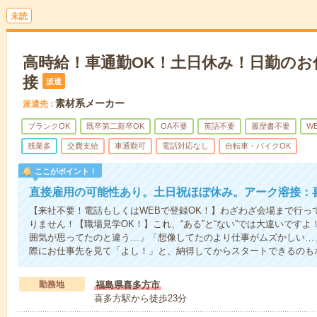
未読
高時給！車通勤OK！土日休み！日勤のお
接
派遣
素材系メーカー
派遣先
ブランクOK
既卒第二新卒OK
OA不要
英語不要
履歴書不要
W
残業多
交費支給
車通勤可
電話対応なし
自転車・バイクOK
ここがポイント！
直接雇用の可能性あり。土日祝ほぼ休み。アーク溶接：
【来社不要！電話もしくはWEBで登録OK！】わざわざ会場まで行っ
りません！【職場見学OK！】これ、“ある”と“ない”では大違いです
囲気が思ってたのと違う…」「想像してたのより仕事がムズかしい…
際にお仕事先を見て「よし！」と、納得してからスタートできるのも
勤務地
福島県喜多方市
喜多方駅から徒歩23分