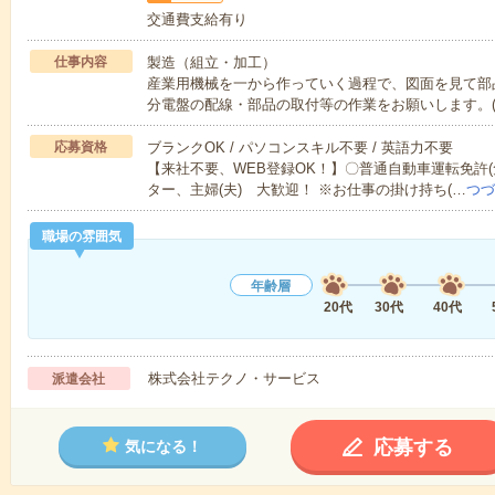
交通費支給有り
仕事内容
製造（組立・加工）
産業用機械を一から作っていく過程で、図面を見て部
分電盤の配線・部品の取付等の作業をお願いします。
応募資格
ブランクOK / パソコンスキル不要 / 英語力不要
【来社不要、WEB登録OK！】〇普通自動車運転免許
ター、主婦(夫) 大歓迎！ ※お仕事の掛け持ち(…
つづ
職場の雰囲気
年齢層
20代
30代
40代
株式会社テクノ・サービス
派遣会社
応募する
気になる！