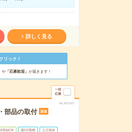
詳しく見る
クリック！
」
や
「応募歓迎」
が届きます！
一括
応募
No.907047
・部品の取付
派遣
EB登録OK
週5日勤務
土日祝休