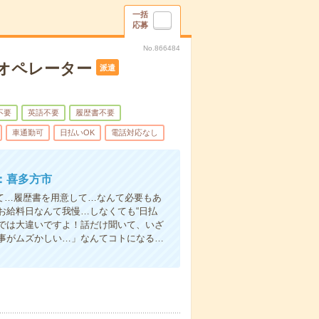
一括
応募
No.866484
オペレーター
派遣
不要
英語不要
履歴書不要
車通勤可
日払いOK
電話対応なし
：喜多方市
て…履歴書を用意して…なんて必要もあ
お給料日なんて我慢…しなくても“日払
い”では大違いですよ！話だけ聞いて、いざ
事がムズかしい…」なんてコトになる…