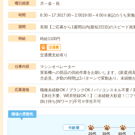
曜日頻度
月～金・祝
時間
8:30～17:3017:00～2:0019:00～4:00※表記のう
期間
長期【ご応募から1週間以内(最短2日目)のスピード就
時給
時給1100円
交通費
交通費支給有り
仕事内容
マシンオペレーター
実装機への部品の供給作業をお願いします。(派遣)長
方必見。夕勤の時間は2パターンで変動あり。未経験
応募資格
職種未経験OK / ブランクOK / パソコンスキル不要 /
【来社不要、WEB登録OK！】〇未経験大歓迎！〇フリ
掛け持ち(Wワーク)不可※学生不可
職場の雰囲気
年齢層
20代
30代
40代