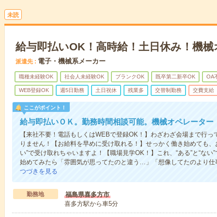
未読
給与即払いOK！高時給！土日休み！機械
電子・機械系メーカー
派遣先
職種未経験OK
社会人未経験OK
ブランクOK
既卒第二新卒OK
OA
WEB登録OK
週5日勤務
土日祝休
残業多
交替制勤務
交費支給
ここがポイント！
給与即払いＯＫ。勤務時間相談可能。機械オペレーター
【来社不要！電話もしくはWEBで登録OK！】わざわざ会場まで行っ
りません！【お給料を早めに受け取れる！】せっかく働き始めても、
い”で受け取れちゃいますよ！【職場見学OK！】これ、“ある”と“な
始めてみたら「雰囲気が思ってたのと違う…」「想像してたのより仕
つづきを見る
勤務地
福島県喜多方市
喜多方駅から車5分