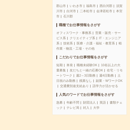
郡山市
いわき市
福島市
西白河郡
須賀
川市
白河市
二本松市
会津若松市
本宮
市
石川郡
職種でお仕事情報をさがす
オフィスワーク・事務系
営業・販売・サー
ビス系
クリエイティブ系
IT・エンジニア
系
技術系
医療・介護・福祉・教育系
軽
作業・物流・工場・その他
こだわりでお仕事情報をさがす
短期
単発
職種未経験OK
10名以上の大
量募集
友だちと一緒の応募OK
在宅・リモ
ートワーク
週2～3日勤務
週4日勤務
土
日祝のみ勤務
残業なし
副業・WワークOK
交通費別途支給あり
語学力が活かせる
人気のワードでお仕事情報をさがす
急募
年齢不問
財団法人
英語
書類チェ
ック
テレビ局
封入
大学