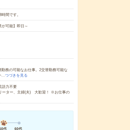
ち実働8時間です。
業が可能】即日～
期勤務の可能なお仕事。2交替勤務可能な
か…
つづきを見る
 英語力不要
ーター、主婦(夫) 大歓迎！ ※お仕事の
50代
60代