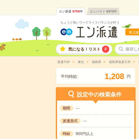
エン派遣
3754
件
エンバイト
6373
件
ちょうど良いワークライフバランスが叶う
東北版
気になる！リスト
0
保存し
派遣TOP
東北
福島県
福島県喜多方市
,
1
2
0
8
平均時給:
円
設定中の検索条件
期間
---
派遣形式
---
時給
900円以上