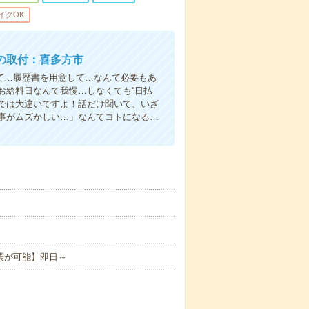
イクOK
の取付：喜多方市
て…履歴書を用意して…なんて必要もあ
お給料日なんて我慢…しなくても“日払
い”では大違いですよ！話だけ聞いて、いざ
事がムズかしい…」なんてコトになる…
業が可能】即日～