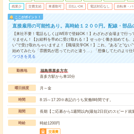
残業少
交費支給
車通勤可
日払いOK
電話対応なし
自転車・バ
ここがポイント！
直接雇用の可能性あり。高時給１２００円。配線・部品
【来社不要！電話もしくはWEBで登録OK！】わざわざ会場まで行っ
りません！【お給料を早めに受け取れる！】せっかく働き始めても、
い”で受け取れちゃいますよ！【職場見学OK！】これ、“ある”と“な
始めてみたら「雰囲気が思ってたのと違う…」「想像してたのより仕
つづきを見る
勤務地
福島県喜多方市
喜多方駅から車10分
曜日頻度
月～金
時間
8:15～17:20※表記のうち実働8時間です。
期間
長期【ご応募から1週間以内(最短2日目)のスピード就
時給
時給1200円
交通費