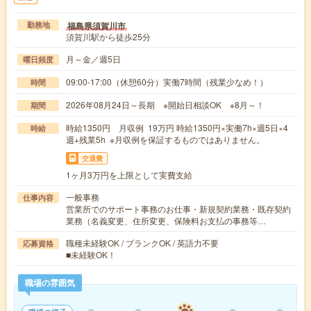
福島県須賀川市
勤務地
須賀川駅から徒歩25分
月～金／週5日
曜日頻度
09:00-17:00（休憩60分）実働7時間（残業少なめ！）
時間
2026年08月24日～長期 ※開始日相談OK ※8月～！
期間
時給1350円 月収例 19万円 時給1350円×実働7h×週5日×4
時給
週+残業5h ※月収例を保証するものではありません。
交通費
1ヶ月3万円を上限として実費支給
一般事務
仕事内容
営業所でのサポート事務のお仕事・新規契約業務・既存契約
業務（名義変更、住所変更、保険料お支払の事務等…
職種未経験OK / ブランクOK / 英語力不要
応募資格
■未経験OK！
職場の雰囲気