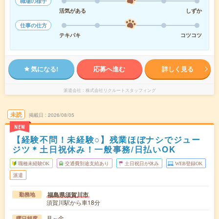
職場の様子
活気がある
しずか
仕事の仕方
テキパキ
コツコツ
気になる!
応募へ進む
詳しく見る
派遣会社
株式会社リクルートスタッフィング
未読
掲載日
2026/08/05
NEW
【経験不問！未経験○】残業ほぼナシでジュー
ジツ＊土日祝休み！一般事務/日払いOK
職種未経験OK
交通費別途支給あり
土日祝日が休み
WEB登録OK
派遣
福島県須賀川市
勤務地
須賀川駅から車18分
月～金
曜日頻度