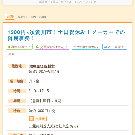
派遣会社
株式会社リクルートスタッフィング
未読
掲載日
2026/08/03
1300円×須賀川市！土日祝休み！メーカーでの
貿易事務！
職種未経験OK
交通費別途支給あり
土日祝日が休み
WEB登録OK
派遣
福島県須賀川市
勤務地
須賀川駅から車7分
月～金
曜日頻度
8:10～17:15
時間
【急募】即日～長期
期間
時給1300円＋交
時給
交通費
交通費別途支給(会社規定あり)