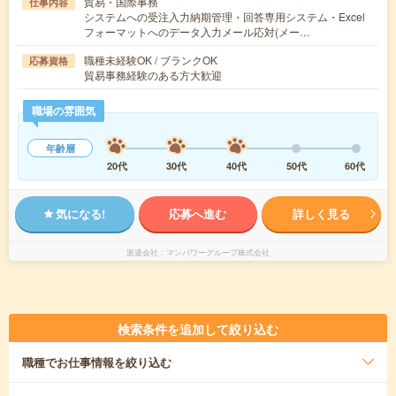
貿易・国際事務
仕事内容
システムへの受注入力納期管理・回答専用システム・Excel
フォーマットへのデータ入力メール応対(メー…
職種未経験OK / ブランクOK
応募資格
貿易事務経験のある方大歓迎
職場の雰囲気
年齢層
20代
30代
40代
50代
60代
気になる!
応募へ進む
詳しく見る
派遣会社
マンパワーグループ株式会社
検索条件を追加して絞り込む
職種
でお仕事情報を絞り込む