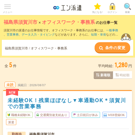
メニュー
気になる!
ログイン
検索
福島県須賀川市
×
オフィスワーク・事務系
のお仕事一覧
須賀川市の派遣のお仕事情報です。オフィスワーク・事務系のお仕事には、
一般事務
、
営業事務
、
データ入力・タイピング
などがあります。さらに、
短期
・
単発
などの期
間や、
職種未経験OK
などのこだわり条件で絞り込んでいただけます。
条件の変更
福島県須賀川市 / オフィスワーク・事務系
5
1,280
全
件
平均時給:
円
時給順
新着順
未読
掲載日
2026/08/07
NEW
未経験OK！残業ほぼなし▼車通勤OK＊須賀川
での営業事務
職種未経験OK
交通費別途支給あり
土日祝日が休み
WEB登録OK
派遣
福島県須賀川市
勤務地