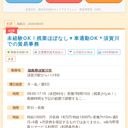
派遣会社
株式会社綜合キャリアオプション 製造事業部（全国）
未読
掲載日
2026/08/05
NEW
未経験OK！残業ほぼなし▼車通勤OK＊須賀川
での貿易事務
職種未経験OK
交通費別途支給あり
土日祝日が休み
WEB登録OK
派遣
福島県須賀川市
勤務地
須賀川駅からバス9分
月～金／週5日
曜日頻度
09:00-17:15（休憩65分）実働7時間10分（残業少なめ！）
時間
勤務時間を下記の範囲で調整するこ…
即日～長期
期間
時給1300円 月収例 18万円 時給1300円×実働7h10m×週5
時給
日×4週 ※月収例を保証するものではありません。※給与即受
取りサービス利用可（利用条件有）