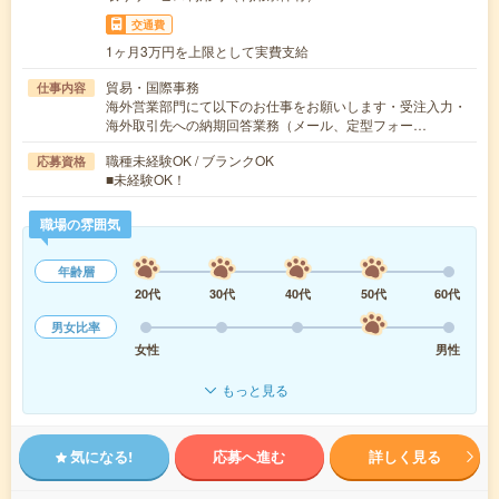
交通費
1ヶ月3万円を上限として実費支給
貿易・国際事務
仕事内容
海外営業部門にて以下のお仕事をお願いします・受注入力・
海外取引先への納期回答業務（メール、定型フォー…
職種未経験OK / ブランクOK
応募資格
■未経験OK！
職場の雰囲気
年齢層
20代
30代
40代
50代
60代
男女比率
女性
男性
もっと見る
気になる!
応募へ進む
詳しく見る