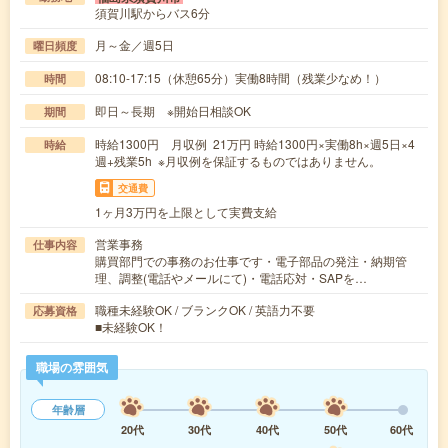
須賀川駅からバス6分
月～金／週5日
曜日頻度
08:10-17:15（休憩65分）実働8時間（残業少なめ！）
時間
即日～長期 ※開始日相談OK
期間
時給1300円 月収例 21万円 時給1300円×実働8h×週5日×4
時給
週+残業5h ※月収例を保証するものではありません。
交通費
1ヶ月3万円を上限として実費支給
営業事務
仕事内容
購買部門での事務のお仕事です・電子部品の発注・納期管
理、調整(電話やメールにて)・電話応対・SAPを…
職種未経験OK / ブランクOK / 英語力不要
応募資格
■未経験OK！
職場の雰囲気
年齢層
20代
30代
40代
50代
60代