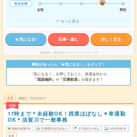
男女比率
女性
男性
もっと見る
気になる!
応募へ進む
詳しく見る
派遣会社
株式会社リクルートスタッフィング
興味があったら「★気になる！」をタップ！
「気になる！」を押しておくと、派遣会社から
「面談確約」
や
「応募歓迎」
が届きます！
未読
掲載日
2026/08/07
NEW
17時まで＊未経験OK！残業ほぼなし▼車通勤
OK＊須賀川で一般事務
職種未経験OK
交通費別途支給あり
土日祝日が休み
WEB登録OK
派遣