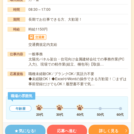
08:30～17:00
時間
長期でお仕事できる方、大歓迎！
期間
時給1150円
時給
交通費
交通費規定内支給
一般事務
仕事内容
太陽光パネル架台・住宅向け金属建材会社での事務作業(PC
入力)、現場での軽作業(組立、梱包等)【取扱…
職種未経験OK / ブランクOK / 英語力不要
応募資格
◆未経験OK！◆ExcelやWordの操作できる方歓迎！〇まずは
事前登録だけでもOK！履歴書不要で気…
職場の雰囲気
年齢層
20代
30代
40代
50代
60代
気になる!
応募へ進む
詳しく見る