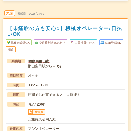
未読
掲載日
2026/08/05
【未経験の方も安心○】機械オペレーター/日払
いOK
職種未経験OK
交通費別途支給あり
土日祝日が休み
WEB登録OK
派遣
福島県郡山市
勤務地
郡山富田駅から車9分
月～金
曜日頻度
08:25～17:30
時間
長期でお仕事できる方、大歓迎！
期間
時給1200円
時給
交通費
交通費規定内支給
マシンオペレーター
仕事内容