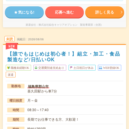
気になる!
応募へ進む
詳しく見る
派遣会社
株式会社綜合キャリアオプション 製造事業部（全国）
未読
掲載日
2026/08/06
NEW
【誰でもはじめは初心者！】組立・加工・食品
製造など/日払いOK
職種未経験OK
交通費別途支給あり
土日祝日が休み
WEB登録OK
派遣
福島県郡山市
勤務地
喜久田駅から車7分
月～金
曜日頻度
08:30～17:40
時間
長期でお仕事できる方、大歓迎！
期間
時給1250円
時給