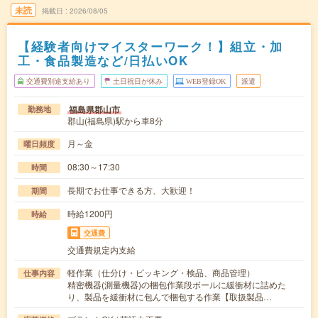
未読
掲載日
2026/08/05
【経験者向けマイスターワーク！】組立・加
工・食品製造など/日払いOK
交通費別途支給あり
土日祝日が休み
WEB登録OK
派遣
福島県郡山市
勤務地
郡山(福島県)駅から車8分
月～金
曜日頻度
08:30～17:30
時間
長期でお仕事できる方、大歓迎！
期間
時給1200円
時給
交通費
交通費規定内支給
軽作業（仕分け・ピッキング・検品、商品管理）
仕事内容
精密機器(測量機器)の梱包作業段ボールに緩衝材に詰めた
り、製品を緩衝材に包んで梱包する作業【取扱製品…