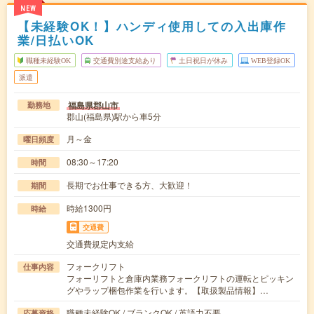
NEW
【未経験OK！】ハンディ使用しての入出庫作
業/日払いOK
職種未経験OK
交通費別途支給あり
土日祝日が休み
WEB登録OK
派遣
福島県郡山市
勤務地
郡山(福島県)駅から車5分
月～金
曜日頻度
08:30～17:20
時間
長期でお仕事できる方、大歓迎！
期間
時給1300円
時給
交通費
交通費規定内支給
フォークリフト
仕事内容
フォーリフトと倉庫内業務フォークリフトの運転とピッキン
グやラップ梱包作業を行います。【取扱製品情報】…
職種未経験OK / ブランクOK / 英語力不要
応募資格