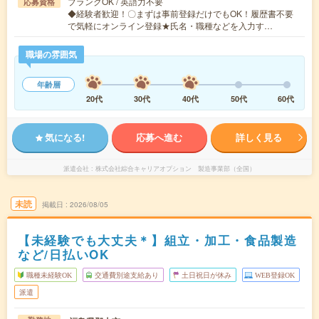
ブランクOK / 英語力不要
応募資格
◆経験者歓迎！〇まずは事前登録だけでもOK！履歴書不要
で気軽にオンライン登録★氏名・職種などを入力す…
職場の雰囲気
年齢層
20代
30代
40代
50代
60代
気になる!
応募へ進む
詳しく見る
派遣会社
株式会社綜合キャリアオプション 製造事業部（全国）
未読
掲載日
2026/08/05
【未経験でも大丈夫＊】組立・加工・食品製造
など/日払いOK
職種未経験OK
交通費別途支給あり
土日祝日が休み
WEB登録OK
派遣