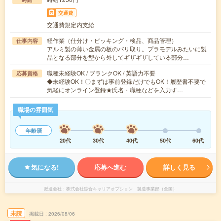
交通費
交通費規定内支給
軽作業（仕分け・ピッキング・検品、商品管理）
仕事内容
アルミ製の薄い金属の板のバリ取り。プラモデルみたいに製
品となる部分を型から外してギザギザしている部分…
職種未経験OK / ブランクOK / 英語力不要
応募資格
◆未経験OK！〇まずは事前登録だけでもOK！履歴書不要で
気軽にオンライン登録★氏名・職種などを入力す…
職場の雰囲気
年齢層
20代
30代
40代
50代
60代
気になる!
応募へ進む
詳しく見る
派遣会社
株式会社綜合キャリアオプション 製造事業部（全国）
未読
掲載日
2026/08/06