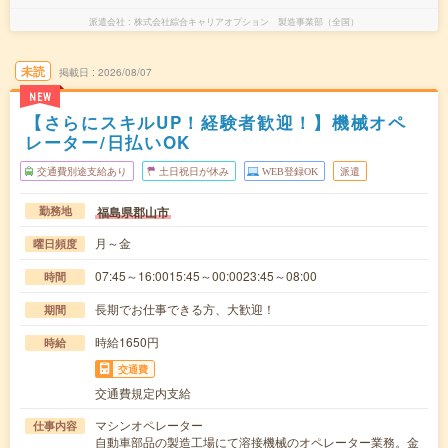
派遣会社
株式会社綜合キャリアオプション 製造事業部（全国）
未読
掲載日
2026/08/07
NEW
【さらにスキルUP！経験者歓迎！】機械オペ
レーター/日払いOK
交通費別途支給あり
土日祝日が休み
WEB登録OK
派遣
福島県郡山市
勤務地
月～金
曜日頻度
07:45～16:0015:45～00:0023:45～08:00
時間
長期でお仕事できる方、大歓迎！
期間
時給1650円
時給
交通費
交通費規定内支給
マシンオペレーター
仕事内容
自動車部品の製造工場にて溶接機械のオペレーター業務。金