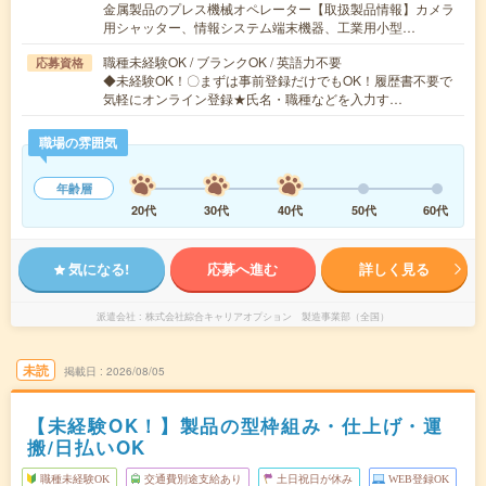
金属製品のプレス機械オペレーター【取扱製品情報】カメラ
用シャッター、情報システム端末機器、工業用小型…
職種未経験OK / ブランクOK / 英語力不要
応募資格
◆未経験OK！〇まずは事前登録だけでもOK！履歴書不要で
気軽にオンライン登録★氏名・職種などを入力す…
職場の雰囲気
年齢層
20代
30代
40代
50代
60代
気になる!
応募へ進む
詳しく見る
派遣会社
株式会社綜合キャリアオプション 製造事業部（全国）
未読
掲載日
2026/08/05
【未経験OK！】製品の型枠組み・仕上げ・運
搬/日払いOK
職種未経験OK
交通費別途支給あり
土日祝日が休み
WEB登録OK