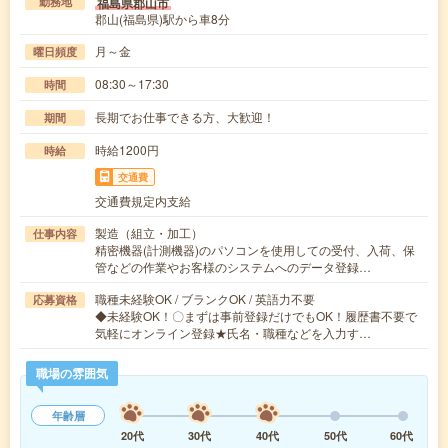
福島県郡山市
勤務地
郡山(福島県)駅から車8分
月～金
曜日頻度
08:30～17:30
時間
長期でお仕事できる方、大歓迎！
期間
時給1200円
時給
交通費
交通費規定内支給
製造（組立・加工）
仕事内容
精密機器(計測機器)のパソコンを使用しての受付、入荷、保
管などの作業やお客様のシステムへのデータ登録…
職種未経験OK / ブランクOK / 英語力不要
応募資格
◆未経験OK！〇まずは事前登録だけでもOK！履歴書不要で
気軽にオンライン登録★氏名・職種などを入力す…
職場の雰囲気
年齢層
20代
30代
40代
50代
60代