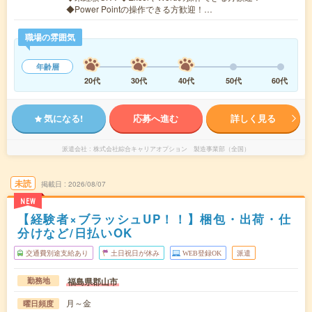
◆Power Pointの操作できる方歓迎！…
職場の雰囲気
年齢層
20代
30代
40代
50代
60代
気になる!
応募へ進む
詳しく見る
派遣会社
株式会社綜合キャリアオプション 製造事業部（全国）
未読
掲載日
2026/08/07
NEW
【経験者×ブラッシュUP！！】梱包・出荷・仕
分けなど/日払いOK
交通費別途支給あり
土日祝日が休み
WEB登録OK
派遣
福島県郡山市
勤務地
月～金
曜日頻度