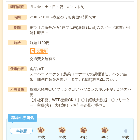
月～金・土・日・祝 ※シフト制
曜日頻度
7:00～12:00※表記のうち実働5時間です。
時間
長期【ご応募から1週間以内(最短2日目)のスピード就業が可
期間
能】即日～
時給1100円
時給
交通費
交通費支給有り
食品加工
仕事内容
スーパーマーケット惣菜コーナーでの調理補助、パック詰
め、陳列作業をお願いします。(派遣)週休2日のシ…
職種未経験OK / ブランクOK / パソコンスキル不要 / 英語力不
応募資格
要
【来社不要、WEB登録OK！】〇未経験大歓迎！〇フリータ
ー、主婦(夫) 大歓迎！ ※お仕事の掛け持ち…
職場の雰囲気
年齢層
20代
30代
40代
50代
60代