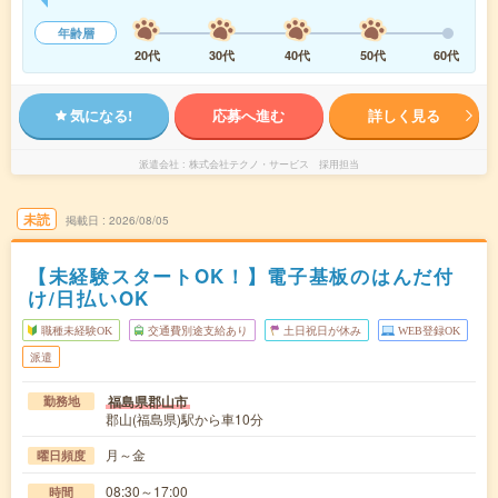
年齢層
20代
30代
40代
50代
60代
気になる!
応募へ進む
詳しく見る
派遣会社
株式会社テクノ・サービス 採用担当
未読
掲載日
2026/08/05
【未経験スタートOK！】電子基板のはんだ付
け/日払いOK
職種未経験OK
交通費別途支給あり
土日祝日が休み
WEB登録OK
派遣
福島県郡山市
勤務地
郡山(福島県)駅から車10分
月～金
曜日頻度
08:30～17:00
時間