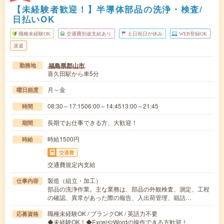
【未経験者歓迎！】半導体部品の洗浄・検査/
日払いOK
職種未経験OK
交通費別途支給あり
土日祝日が休み
WEB登録OK
派遣
福島県郡山市
勤務地
喜久田駅から車5分
月～金
曜日頻度
08:30～17:1506:00～14:4513:00～21:45
時間
長期でお仕事できる方、大歓迎！
期間
時給1500円
時給
交通費
交通費規定内支給
製造（組立・加工）
仕事内容
部品の洗浄作業。主な業務は、部品の外観検査、測定、工程
の確認、異常があった際の報告、入出荷管理、箱詰…
職種未経験OK / ブランクOK / 英語力不要
応募資格
◆未経験OK！◆ExcelやWordの操作できる方歓迎！