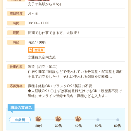
安子ケ島駅から車6分
月～金
曜日頻度
08:00～17:00
時間
長期でお仕事できる方、大歓迎！
期間
時給1400円
時給
交通費
交通費規定内支給
製造（組立・加工）
仕事内容
住居や商業用施設などで使われている分電盤・配電盤を図面
を見て組立をしたり、それに使われる銅線を切断機…
職種未経験OK / ブランクOK / 英語力不要
応募資格
◆未経験OK！〇まずは事前登録だけでもOK！履歴書不要で
気軽にオンライン登録★氏名・職種などを入力す…
職場の雰囲気
年齢層
20代
30代
40代
50代
60代