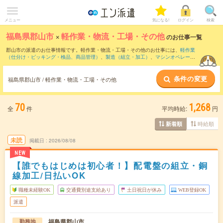
メニュー
気になる!
ログイン
検索
福島県郡山市
×
軽作業・物流・工場・その他
のお仕事一覧
郡山市の派遣のお仕事情報です。軽作業・物流・工場・その他のお仕事には、
軽作業
（仕分け・ピッキング・検品、商品管理）
、
製造（組立・加工）
、
マシンオペレータ
ー
などがあります。さらに、
短期
・
単発
などの期間や、
職種未経験OK
などのこだわり
条件で絞り込んでいただけます。
条件の変更
福島県郡山市 / 軽作業・物流・工場・その他
70
1,268
全
件
平均時給:
円
時給順
新着順
未読
掲載日
2026/08/08
NEW
【誰でもはじめは初心者！】配電盤の組立・銅
線加工/日払いOK
職種未経験OK
交通費別途支給あり
土日祝日が休み
WEB登録OK
派遣
福島県郡山市
勤務地