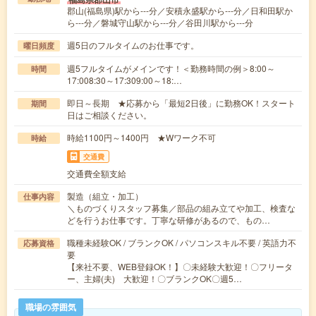
郡山(福島県)駅から---分／安積永盛駅から---分／日和田駅か
ら---分／磐城守山駅から---分／谷田川駅から---分
週5日のフルタイムのお仕事です。
曜日頻度
週5フルタイムがメインです！＜勤務時間の例＞8:00～
時間
17:008:30～17:309:00～18:…
即日～長期 ★応募から「最短2日後」に勤務OK！スタート
期間
日はご相談ください。
時給1100円～1400円 ★Wワーク不可
時給
交通費
交通費全額支給
製造（組立・加工）
仕事内容
＼ものづくりスタッフ募集／部品の組み立てや加工、検査な
どを行うお仕事です。丁寧な研修があるので、もの…
職種未経験OK / ブランクOK / パソコンスキル不要 / 英語力不
応募資格
要
【来社不要、WEB登録OK！】〇未経験大歓迎！〇フリータ
ー、主婦(夫) 大歓迎！〇ブランクOK〇週5…
職場の雰囲気