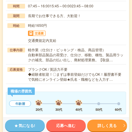
07:45～16:0015:45～00:0023:45～08:00
時間
長期でお仕事できる方、大歓迎！
期間
時給1650円
時給
交通費
交通費規定内支給
軽作業（仕分け・ピッキング・検品、商品管理）
仕事内容
自動車部品製品の荷受け、仕分け、移動、梱包、製品用ラッ
クの補充、部品の払い出し、廃材処理業務。【取扱…
ブランクOK / 英語力不要
応募資格
◆経験者歓迎！〇まずは事前登録だけでもOK！履歴書不要
で気軽にオンライン登録★氏名・職種などを入力す…
職場の雰囲気
年齢層
20代
30代
40代
50代
60代
気になる!
応募へ進む
詳しく見る