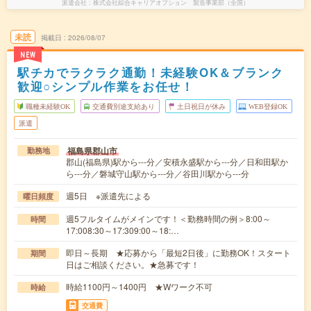
派遣会社
株式会社綜合キャリアオプション 製造事業部（全国）
未読
掲載日
2026/08/07
NEW
駅チカでラクラク通勤！未経験OK＆ブランク
歓迎○シンプル作業をお任せ！
職種未経験OK
交通費別途支給あり
土日祝日が休み
WEB登録OK
派遣
福島県郡山市
勤務地
郡山(福島県)駅から---分／安積永盛駅から---分／日和田駅か
ら---分／磐城守山駅から---分／谷田川駅から---分
週5日 ※派遣先による
曜日頻度
週5フルタイムがメインです！＜勤務時間の例＞8:00～
時間
17:008:30～17:309:00～18:…
即日～長期 ★応募から「最短2日後」に勤務OK！スタート
期間
日はご相談ください。★急募です！
時給1100円～1400円 ★Wワーク不可
時給
交通費