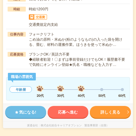
時給1200円
時給
交通費
交通費規定内支給
フォークリフト
仕事内容
こめ油の原料・米ぬか(粉のようなもの)の入った袋を開け
る、畳む、材料の運搬作業。ほうきを使って米ぬか…
ブランクOK / 英語力不要
応募資格
◆経験者歓迎！〇まずは事前登録だけでもOK！履歴書不要
で気軽にオンライン登録★氏名・職種などを入力す…
職場の雰囲気
年齢層
20代
30代
40代
50代
60代
気になる!
応募へ進む
詳しく見る
派遣会社
株式会社綜合キャリアオプション 製造事業部（全国）