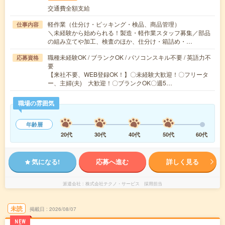
交通費全額支給
軽作業（仕分け・ピッキング・検品、商品管理）
仕事内容
＼未経験から始められる！製造・軽作業スタッフ募集／部品
の組み立てや加工、検査のほか、仕分け・箱詰め・…
職種未経験OK / ブランクOK / パソコンスキル不要 / 英語力不
応募資格
要
【来社不要、WEB登録OK！】〇未経験大歓迎！〇フリータ
ー、主婦(夫) 大歓迎！〇ブランクOK〇週5…
職場の雰囲気
年齢層
20代
30代
40代
50代
60代
気になる!
応募へ進む
詳しく見る
派遣会社
株式会社テクノ・サービス 採用担当
未読
掲載日
2026/08/07
NEW