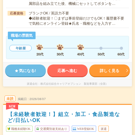
属部品を組み立てた後、機械にセットしてボタンを…
ブランクOK / 英語力不要
応募資格
◆経験者歓迎！〇まずは事前登録だけでもOK！履歴書不要
で気軽にオンライン登録★氏名・職種などを入力す…
職場の雰囲気
年齢層
20代
30代
40代
50代
60代
気になる!
応募へ進む
詳しく見る
派遣会社
株式会社綜合キャリアオプション 製造事業部（全国）
未読
掲載日
2026/08/07
NEW
【未経験者歓迎！】組立・加工・食品製造な
ど/日払いOK
職種未経験OK
交通費別途支給あり
WEB登録OK
派遣