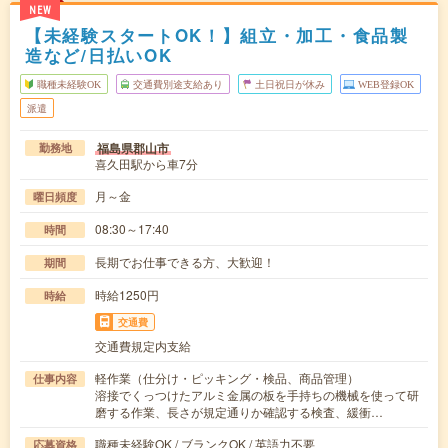
NEW
【未経験スタートOK！】組立・加工・食品製
造など/日払いOK
職種未経験OK
交通費別途支給あり
土日祝日が休み
WEB登録OK
派遣
福島県郡山市
勤務地
喜久田駅から車7分
月～金
曜日頻度
08:30～17:40
時間
長期でお仕事できる方、大歓迎！
期間
時給1250円
時給
交通費
交通費規定内支給
軽作業（仕分け・ピッキング・検品、商品管理）
仕事内容
溶接でくっつけたアルミ金属の板を手持ちの機械を使って研
磨する作業、長さが規定通りか確認する検査、緩衝…
職種未経験OK / ブランクOK / 英語力不要
応募資格