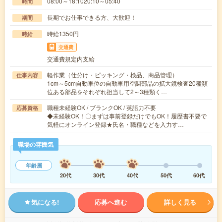
08:00～18:1020:10～05:40
時間
長期でお仕事できる方、大歓迎！
期間
時給1350円
時給
交通費
交通費規定内支給
軽作業（仕分け・ピッキング・検品、商品管理）
仕事内容
1cm～5cm自動車位の自動車用空調部品の拡大鏡検査20種類
位ある部品をそれぞれ担当して2～3種類く…
職種未経験OK / ブランクOK / 英語力不要
応募資格
◆未経験OK！〇まずは事前登録だけでもOK！履歴書不要で
気軽にオンライン登録★氏名・職種などを入力す…
職場の雰囲気
年齢層
20代
30代
40代
50代
60代
気になる!
応募へ進む
詳しく見る