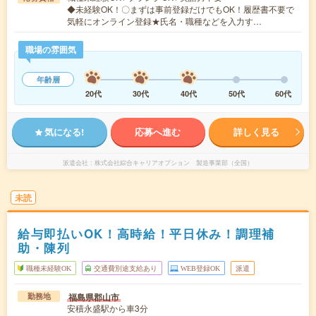
◆未経験OK！〇まずは事前登録だけでもOK！履歴書不要で
気軽にオンライン登録★氏名・職種などを入力す…
職場の雰囲気
年齢層
20代
30代
40代
50代
60代
気になる!
応募へ進む
詳しく見る
派遣会社
株式会社綜合キャリアオプション 製造事業部（全国）
未読
給与即払いOK！高時給！平日休み！調理補
助・陳列
職種未経験OK
交通費別途支給あり
WEB登録OK
派遣
福島県郡山市
勤務地
安積永盛駅から車3分