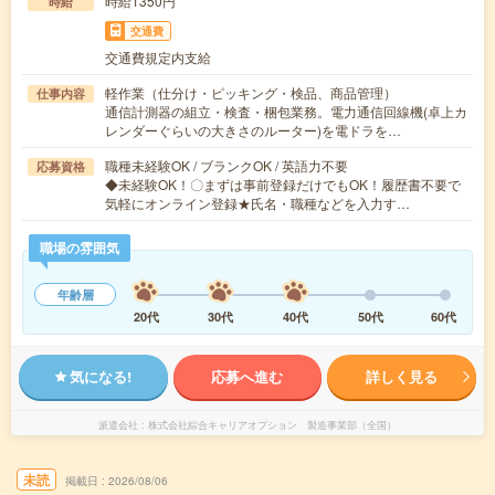
時給1350円
時給
交通費
交通費規定内支給
軽作業（仕分け・ピッキング・検品、商品管理）
仕事内容
通信計測器の組立・検査・梱包業務。電力通信回線機(卓上カ
レンダーぐらいの大きさのルーター)を電ドラを…
職種未経験OK / ブランクOK / 英語力不要
応募資格
◆未経験OK！〇まずは事前登録だけでもOK！履歴書不要で
気軽にオンライン登録★氏名・職種などを入力す…
職場の雰囲気
年齢層
20代
30代
40代
50代
60代
気になる!
応募へ進む
詳しく見る
派遣会社
株式会社綜合キャリアオプション 製造事業部（全国）
未読
掲載日
2026/08/06