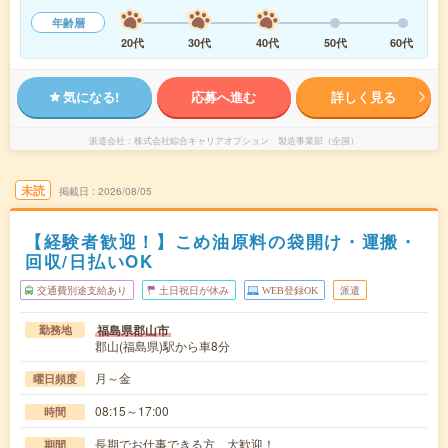
年齢層
20代
30代
40代
50代
60代
気になる!
応募へ進む
詳しく見る
派遣会社
株式会社綜合キャリアオプション 製造事業部（全国）
未読
掲載日
2026/08/05
【経験者歓迎！】こめ油原料の袋開け・運搬・
回収/日払いOK
交通費別途支給あり
土日祝日が休み
WEB登録OK
派遣
福島県郡山市
勤務地
郡山(福島県)駅から車8分
月～金
曜日頻度
08:15～17:00
時間
長期でお仕事できる方、大歓迎！
期間