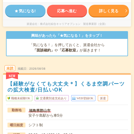
気になる!
応募へ進む
詳しく見る
派遣会社
株式会社綜合キャリアオプション 製造事業部（全国）
興味があったら「★気になる！」をタップ！
「気になる！」を押しておくと、派遣会社から
「面談確約」
や
「応募歓迎」
が届きます！
未読
掲載日
2026/08/08
NEW
【経験がなくても大丈夫＊】くるま空調パーツ
の拡大検査/日払いOK
職種未経験OK
交通費別途支給あり
WEB登録OK
派遣
福島県郡山市
勤務地
安子ケ島駅から車5分
シフト制
曜日頻度