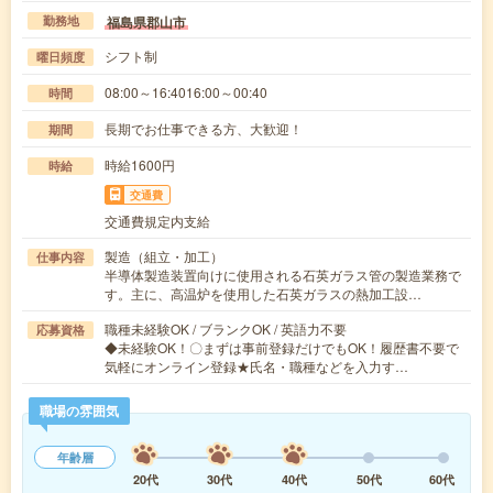
福島県郡山市
勤務地
シフト制
曜日頻度
08:00～16:4016:00～00:40
時間
長期でお仕事できる方、大歓迎！
期間
時給1600円
時給
交通費
交通費規定内支給
製造（組立・加工）
仕事内容
半導体製造装置向けに使用される石英ガラス管の製造業務で
す。主に、高温炉を使用した石英ガラスの熱加工設…
職種未経験OK / ブランクOK / 英語力不要
応募資格
◆未経験OK！〇まずは事前登録だけでもOK！履歴書不要で
気軽にオンライン登録★氏名・職種などを入力す…
職場の雰囲気
年齢層
20代
30代
40代
50代
60代