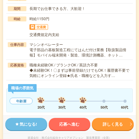
長期でお仕事できる方、大歓迎！
期間
時給1150円
時給
交通費
交通費規定内支給
マシンオペレーター
仕事内容
電子部品の基板製造工程にてはんだ付け業務【取扱製品情
報】モバイル端末開発・製造、環境計測機器、ネット…
職種未経験OK / ブランクOK / 英語力不要
応募資格
◆未経験OK！〇まずは事前登録だけでもOK！履歴書不要で
気軽にオンライン登録★氏名・職種などを入力す…
職場の雰囲気
年齢層
20代
30代
40代
50代
60代
気になる!
応募へ進む
詳しく見る
派遣会社
株式会社綜合キャリアオプション 製造事業部（全国）