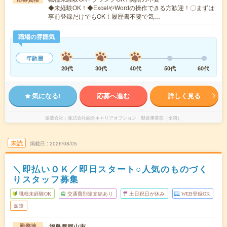
◆未経験OK！◆ExcelやWordの操作できる方歓迎！〇まずは
事前登録だけでもOK！履歴書不要で気…
職場の雰囲気
年齢層
20代
30代
40代
50代
60代
気になる!
応募へ進む
詳しく見る
派遣会社
株式会社綜合キャリアオプション 製造事業部（全国）
未読
掲載日
2026/08/05
＼即払いＯＫ／即日スタート○人気のものづく
りスタッフ募集
職種未経験OK
交通費別途支給あり
土日祝日が休み
WEB登録OK
派遣
福島県郡山市
勤務地