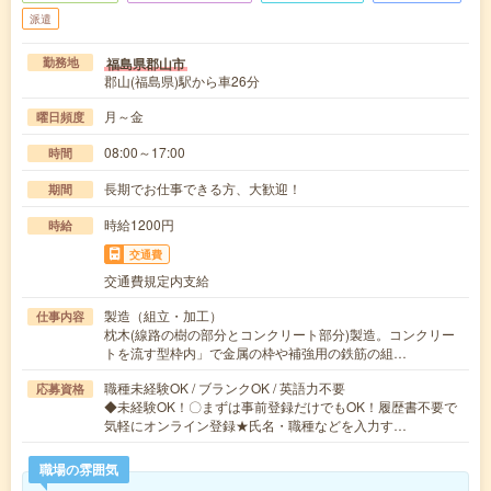
派遣
福島県郡山市
勤務地
郡山(福島県)駅から車26分
月～金
曜日頻度
08:00～17:00
時間
長期でお仕事できる方、大歓迎！
期間
時給1200円
時給
交通費
交通費規定内支給
製造（組立・加工）
仕事内容
枕木(線路の樹の部分とコンクリート部分)製造。コンクリー
トを流す型枠内」で金属の枠や補強用の鉄筋の組…
職種未経験OK / ブランクOK / 英語力不要
応募資格
◆未経験OK！〇まずは事前登録だけでもOK！履歴書不要で
気軽にオンライン登録★氏名・職種などを入力す…
職場の雰囲気