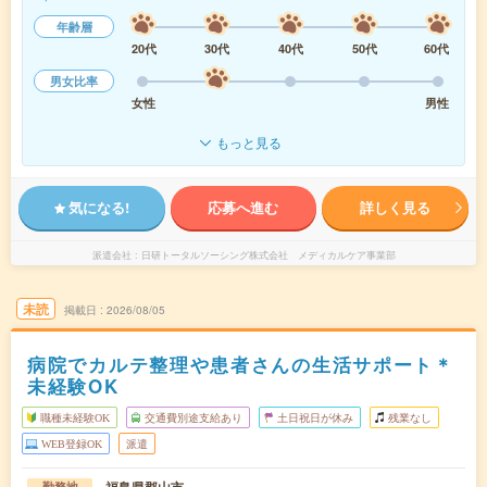
年齢層
20代
30代
40代
50代
60代
男女比率
女性
男性
もっと見る
気になる!
応募へ進む
詳しく見る
派遣会社
日研トータルソーシング株式会社 メディカルケア事業部
未読
掲載日
2026/08/05
病院でカルテ整理や患者さんの生活サポート＊
未経験OK
職種未経験OK
交通費別途支給あり
土日祝日が休み
残業なし
WEB登録OK
派遣
勤務地