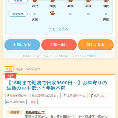
年齢層
20代
30代
40代
50代
60代
男女比率
女性
男性
もっと見る
気になる!
応募へ進む
詳しく見る
派遣会社
日研トータルソーシング株式会社 メディカルケア事業部
未読
掲載日
2026/08/07
NEW
【16時まで勤務で日収9600円～】お年寄りの
生活のお手伝い＊年齢不問
職種未経験OK
交通費別途支給あり
土日祝日が休み
残業なし
WEB登録OK
派遣
福島県郡山市
勤務地
安積永盛駅から---分／喜久田駅から---分／磐城守山駅から---