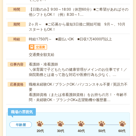
【日勤のみ】9:00～18:00（休憩60分）■ご希望があればその
時間
他シフトもOK！（例）8:30～1…
2ヶ月～ ■ご応募から最短3日後に開始可能 9月～、10月
期間
スタートもOK！
時給1750円～ ■週払いOK ■日収1万4000円以上
時給
交通費
交通費全額支給
看護師・准看護師
仕事内容
＼保育園で子どもたちの健康管理がメインのお仕事です！／
病院勤務とは違って急な対応や医療行為も少なく、…
職種未経験OK / ブランクOK / パソコンスキル不要 / 英語力不
応募資格
要
看護師資格（または准看護師資格）をお持ちの方！・年齢不
問・未経験OK・ブランクOK※志望動機や履歴書…
職場の雰囲気
年齢層
20代
30代
40代
50代
60代