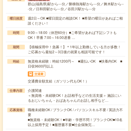
郡山(福島県)駅から---分／磐梯熱海駅から---分／舞木駅から--
-分／日和田駅から---分／谷田川駅から---分
週2日～OK ■曜日固定の相談OK！ ■希望の曜日があればご相
曜日頻度
談ください！
9:00～18:00（休憩60分）■ご希望があれば下記シフトも
時間
OK！早番 7:00～16:00遅番 …
【積極採用中！急募！】＊1年以上勤務している方が多数！
期間
ご応募から最短2～3日後の就業も相談可能です！
無資格未経験：時給1200円～ ■週払いOK ■扶養内OK ■
時給
日収9600円以上
交通費
交通費全額支給（ガソリン代もOK！）
介護関連
仕事内容
＜無資格・未経験OK！お話相手などの生活支援＞ 施設にい
るおじいちゃん・おばあちゃんのお話し相手など…
職種未経験OK / ブランクOK / パソコンスキル不要 / 英語力不
応募資格
要
■無資格・未経験OK！■年齢・学歴不問！ブランクOK!■10名
以上採用予定！■履歴書不要■社会保険完…