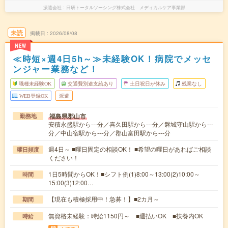
派遣会社
日研トータルソーシング株式会社 メディカルケア事業部
未読
掲載日
2026/08/08
NEW
≪時短×週4日5h～≫未経験OK！病院でメッセ
ンジャー業務など！
職種未経験OK
交通費別途支給あり
土日祝日が休み
残業なし
WEB登録OK
派遣
福島県郡山市
勤務地
安積永盛駅から---分／喜久田駅から---分／磐城守山駅から---
分／中山宿駅から---分／郡山富田駅から---分
週4日～ ■曜日固定の相談OK！ ■希望の曜日があればご相談
曜日頻度
ください！
1日5時間からOK！■シフト例(1)8:00～13:00(2)10:00～
時間
15:00(3)12:00…
【現在も積極採用中！急募！】■2カ月～
期間
無資格未経験：時給1150円～ ■週払いOK ■扶養内OK
時給