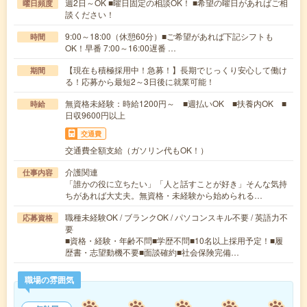
週2日～OK ■曜日固定の相談OK！ ■希望の曜日があればご相
曜日頻度
談ください！
9:00～18:00（休憩60分）■ご希望があれば下記シフトも
時間
OK！早番 7:00～16:00遅番 …
【現在も積極採用中！急募！】長期でじっくり安心して働け
期間
る！応募から最短2～3日後に就業可能！
無資格未経験：時給1200円～ ■週払いOK ■扶養内OK ■
時給
日収9600円以上
交通費
交通費全額支給（ガソリン代もOK！）
介護関連
仕事内容
「誰かの役に立ちたい」「人と話すことが好き」そんな気持
ちがあれば大丈夫。無資格・未経験から始められる…
職種未経験OK / ブランクOK / パソコンスキル不要 / 英語力不
応募資格
要
■資格・経験・年齢不問■学歴不問■10名以上採用予定！■履
歴書・志望動機不要■面談確約■社会保険完備…
職場の雰囲気