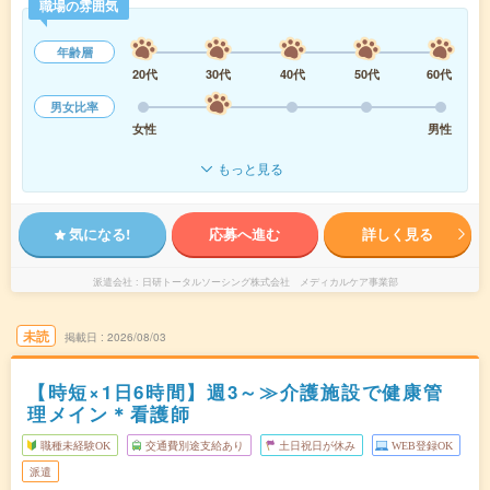
職場の雰囲気
年齢層
20代
30代
40代
50代
60代
男女比率
女性
男性
もっと見る
気になる!
応募へ進む
詳しく見る
派遣会社
日研トータルソーシング株式会社 メディカルケア事業部
未読
掲載日
2026/08/03
【時短×1日6時間】週3～≫介護施設で健康管
理メイン＊看護師
職種未経験OK
交通費別途支給あり
土日祝日が休み
WEB登録OK
派遣