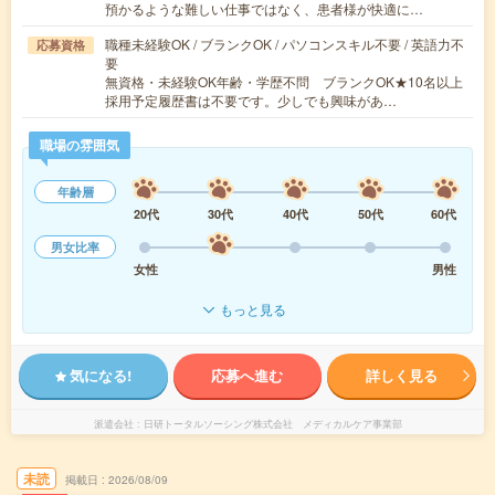
預かるような難しい仕事ではなく、患者様が快適に…
職種未経験OK / ブランクOK / パソコンスキル不要 / 英語力不
応募資格
要
無資格・未経験OK年齢・学歴不問 ブランクOK★10名以上
採用予定履歴書は不要です。少しでも興味があ…
職場の雰囲気
年齢層
20代
30代
40代
50代
60代
男女比率
女性
男性
もっと見る
気になる!
応募へ進む
詳しく見る
派遣会社
日研トータルソーシング株式会社 メディカルケア事業部
未読
掲載日
2026/08/09