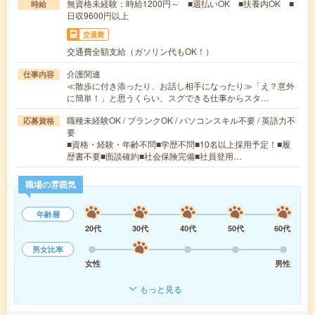
無資格未経験：時給1200円～ ■週払いOK ■扶養内OK ■
時給
日収9600円以上
交通費
交通費全額支給（ガソリン代もOK！）
介護関連
仕事内容
≪散歩に付き添ったり、お話し相手になったり≫「え？意外
に簡単！」と思うくらい、スグできる仕事からスタ…
職種未経験OK / ブランクOK / パソコンスキル不要 / 英語力不
応募資格
要
■資格・経験・年齢不問■学歴不問■10名以上採用予定！■履
歴書不要■面談確約■社会保険完備■社員登用…
職場の雰囲気
年齢層
20代
30代
40代
50代
60代
男女比率
女性
男性
もっと見る