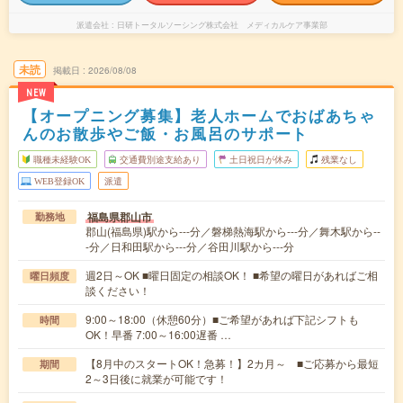
派遣会社
日研トータルソーシング株式会社 メディカルケア事業部
未読
掲載日
2026/08/08
NEW
【オープニング募集】老人ホームでおばあちゃ
んのお散歩やご飯・お風呂のサポート
職種未経験OK
交通費別途支給あり
土日祝日が休み
残業なし
WEB登録OK
派遣
福島県郡山市
勤務地
郡山(福島県)駅から---分／磐梯熱海駅から---分／舞木駅から--
-分／日和田駅から---分／谷田川駅から---分
週2日～OK ■曜日固定の相談OK！ ■希望の曜日があればご相
曜日頻度
談ください！
9:00～18:00（休憩60分）■ご希望があれば下記シフトも
時間
OK！早番 7:00～16:00遅番 …
【8月中のスタートOK！急募！】2カ月～ ■ご応募から最短
期間
2～3日後に就業が可能です！