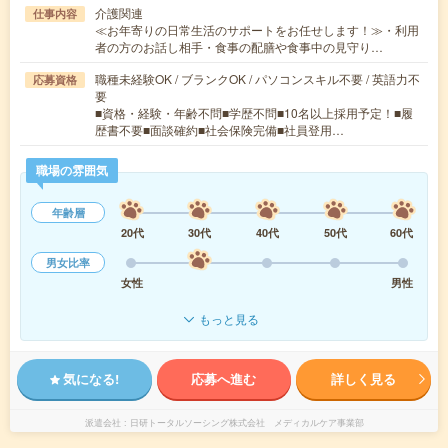
介護関連
仕事内容
≪お年寄りの日常生活のサポートをお任せします！≫・利用
者の方のお話し相手・食事の配膳や食事中の見守り…
職種未経験OK / ブランクOK / パソコンスキル不要 / 英語力不
応募資格
要
■資格・経験・年齢不問■学歴不問■10名以上採用予定！■履
歴書不要■面談確約■社会保険完備■社員登用…
職場の雰囲気
年齢層
20代
30代
40代
50代
60代
男女比率
女性
男性
もっと見る
気になる!
応募へ進む
詳しく見る
派遣会社
日研トータルソーシング株式会社 メディカルケア事業部