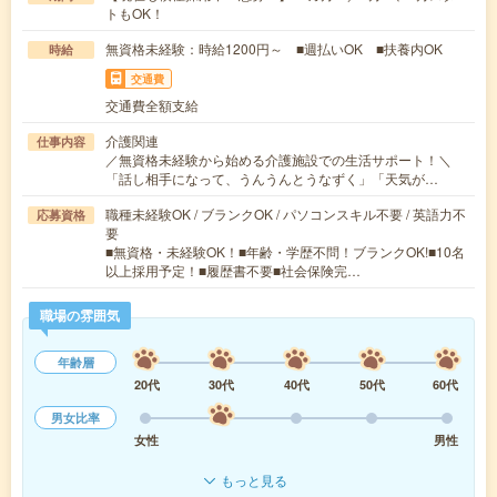
トもOK！
無資格未経験：時給1200円～ ■週払いOK ■扶養内OK
時給
交通費
交通費全額支給
介護関連
仕事内容
／無資格未経験から始める介護施設での生活サポート！＼
「話し相手になって、うんうんとうなずく」「天気が…
職種未経験OK / ブランクOK / パソコンスキル不要 / 英語力不
応募資格
要
■無資格・未経験OK！■年齢・学歴不問！ブランクOK!■10名
以上採用予定！■履歴書不要■社会保険完…
職場の雰囲気
年齢層
20代
30代
40代
50代
60代
男女比率
女性
男性
もっと見る