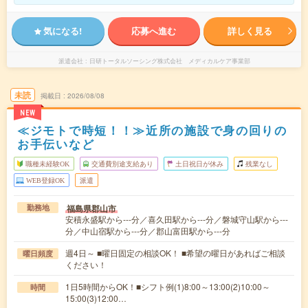
気になる!
応募へ進む
詳しく見る
派遣会社
日研トータルソーシング株式会社 メディカルケア事業部
未読
掲載日
2026/08/08
NEW
≪ジモトで時短！！≫近所の施設で身の回りの
お手伝いなど
職種未経験OK
交通費別途支給あり
土日祝日が休み
残業なし
WEB登録OK
派遣
福島県郡山市
勤務地
安積永盛駅から---分／喜久田駅から---分／磐城守山駅から---
分／中山宿駅から---分／郡山富田駅から---分
週4日～ ■曜日固定の相談OK！ ■希望の曜日があればご相談
曜日頻度
ください！
1日5時間からOK！■シフト例(1)8:00～13:00(2)10:00～
時間
15:00(3)12:00…