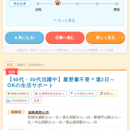
男女比率
女性
男性
もっと見る
気になる!
応募へ進む
詳しく見る
派遣会社
日研トータルソーシング株式会社 メディカルケア事業部 ナース派遣
未読
掲載日
2026/08/07
NEW
【40代・50代活躍中】履歴書不要＊週2日～
OKの生活サポート
職種未経験OK
交通費別途支給あり
土日祝日が休み
残業なし
WEB登録OK
派遣
福島県郡山市
勤務地
安積永盛駅から---分／喜久田駅から---分／磐城守山駅から---
分／中山宿駅から---分／郡山富田駅から---分