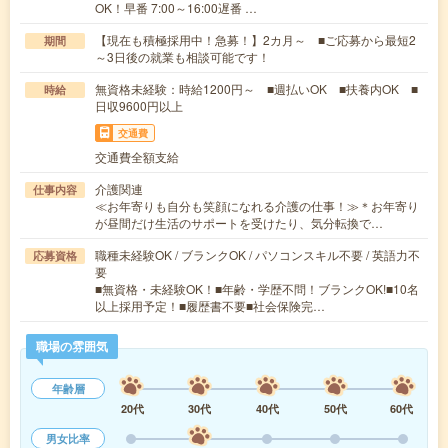
OK！早番 7:00～16:00遅番 …
【現在も積極採用中！急募！】2カ月～ ■ご応募から最短2
期間
～3日後の就業も相談可能です！
無資格未経験：時給1200円～ ■週払いOK ■扶養内OK ■
時給
日収9600円以上
交通費
交通費全額支給
介護関連
仕事内容
≪お年寄りも自分も笑顔になれる介護の仕事！≫＊お年寄り
が昼間だけ生活のサポートを受けたり、気分転換で…
職種未経験OK / ブランクOK / パソコンスキル不要 / 英語力不
応募資格
要
■無資格・未経験OK！■年齢・学歴不問！ブランクOK!■10名
以上採用予定！■履歴書不要■社会保険完…
職場の雰囲気
年齢層
20代
30代
40代
50代
60代
男女比率