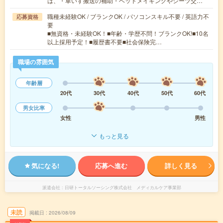
は、・車いす搬送の補助・ベットメイキングやシーツ交…
職種未経験OK / ブランクOK / パソコンスキル不要 / 英語力不
応募資格
要
■無資格・未経験OK！■年齢・学歴不問！ブランクOK!■10名
以上採用予定！■履歴書不要■社会保険完…
職場の雰囲気
年齢層
20代
30代
40代
50代
60代
男女比率
女性
男性
もっと見る
気になる!
応募へ進む
詳しく見る
派遣会社
日研トータルソーシング株式会社 メディカルケア事業部
未読
掲載日
2026/08/09