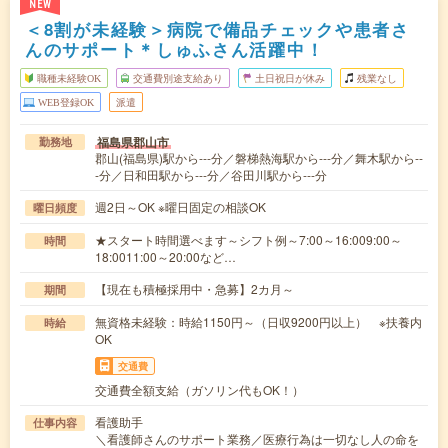
NEW
＜8割が未経験＞病院で備品チェックや患者さ
んのサポート＊しゅふさん活躍中！
職種未経験OK
交通費別途支給あり
土日祝日が休み
残業なし
WEB登録OK
派遣
福島県郡山市
勤務地
郡山(福島県)駅から---分／磐梯熱海駅から---分／舞木駅から--
-分／日和田駅から---分／谷田川駅から---分
週2日～OK ※曜日固定の相談OK
曜日頻度
★スタート時間選べます～シフト例～7:00～16:009:00～
時間
18:0011:00～20:00など…
【現在も積極採用中・急募】2カ月～
期間
無資格未経験：時給1150円～（日収9200円以上） ※扶養内
時給
OK
交通費
交通費全額支給（ガソリン代もOK！）
看護助手
仕事内容
＼看護師さんのサポート業務／医療行為は一切なし人の命を