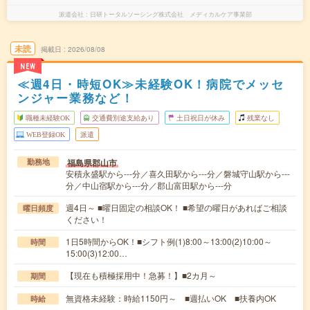
派遣会社
日研トータルソーシング株式会社 メディカルケア事業部
未読
掲載日
2026/08/08
NEW
≪週4日・時短OK≫未経験OK！病院でメッセ
ンジャー業務など！
職種未経験OK
交通費別途支給あり
土日祝日が休み
残業なし
WEB登録OK
派遣
福島県郡山市
勤務地
安積永盛駅から---分／喜久田駅から---分／磐城守山駅から---
分／中山宿駅から---分／郡山富田駅から---分
週4日～ ■曜日固定の相談OK！ ■希望の曜日があればご相談
曜日頻度
ください！
1日5時間からOK！■シフト例(1)8:00～13:00(2)10:00～
時間
15:00(3)12:00…
【現在も積極採用中！急募！】■2カ月～
期間
無資格未経験：時給1150円～ ■週払いOK ■扶養内OK
時給