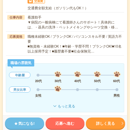
交通費
交通費全額支給（ガソリン代もOK！）
看護助手
仕事内容
▼病院の一般病棟にて看護師さんのサポート！具体的に
は、・器具の洗浄・ベットメイキングやシーツ交換・移…
職種未経験OK / ブランクOK / パソコンスキル不要 / 英語力不
応募資格
要
■無資格・未経験OK！■年齢・学歴不問！ブランクOK!■10名
以上採用予定！■履歴書不要■社会保険完…
職場の雰囲気
年齢層
20代
30代
40代
50代
60代
男女比率
女性
男性
もっと見る
気になる!
応募へ進む
詳しく見る