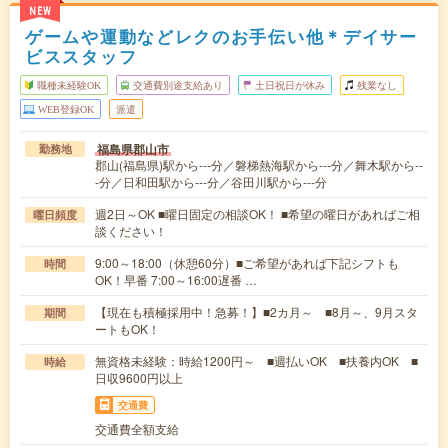
NEW
ゲームや運動などレクのお手伝い他＊デイサー
ビススタッフ
職種未経験OK
交通費別途支給あり
土日祝日が休み
残業なし
WEB登録OK
派遣
福島県郡山市
勤務地
郡山(福島県)駅から---分／磐梯熱海駅から---分／舞木駅から--
-分／日和田駅から---分／谷田川駅から---分
週2日～OK ■曜日固定の相談OK！ ■希望の曜日があればご相
曜日頻度
談ください！
9:00～18:00（休憩60分）■ご希望があれば下記シフトも
時間
OK！早番 7:00～16:00遅番 …
【現在も積極採用中！急募！】■2カ月～ ■8月～、9月スタ
期間
ートもOK！
無資格未経験：時給1200円～ ■週払いOK ■扶養内OK ■
時給
日収9600円以上
交通費
交通費全額支給