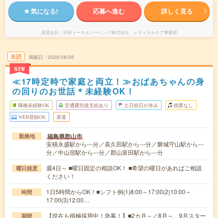
気になる!
応募へ進む
詳しく見る
派遣会社
日研トータルソーシング株式会社 メディカルケア事業部
未読
掲載日
2026/08/08
NEW
≪17時定時で家庭と両立！≫おばあちゃんの身
の回りのお世話＊未経験OK！
職種未経験OK
交通費別途支給あり
土日祝日が休み
残業なし
WEB登録OK
派遣
福島県郡山市
勤務地
安積永盛駅から---分／喜久田駅から---分／磐城守山駅から---
分／中山宿駅から---分／郡山富田駅から---分
週4日～ ■曜日固定の相談OK！ ■希望の曜日があればご相談
曜日頻度
ください！
1日5時間からOK！■シフト例(1)8:00～17:00(2)10:00～
時間
17:00(3)12:00…
【現在も積極採用中！急募！】■2カ月～／8月～、9月スター
期間