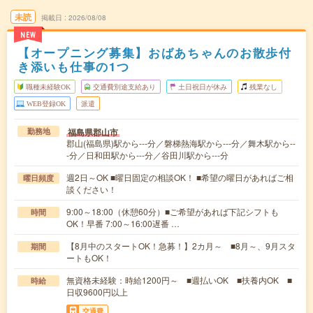
未読
掲載日
2026/08/08
NEW
【オープニング募集】おばあちゃんのお散歩付
き添いも仕事の1つ
職種未経験OK
交通費別途支給あり
土日祝日が休み
残業なし
WEB登録OK
派遣
福島県郡山市
勤務地
郡山(福島県)駅から---分／磐梯熱海駅から---分／舞木駅から--
-分／日和田駅から---分／谷田川駅から---分
週2日～OK ■曜日固定の相談OK！ ■希望の曜日があればご相
曜日頻度
談ください！
9:00～18:00（休憩60分）■ご希望があれば下記シフトも
時間
OK！早番 7:00～16:00遅番 …
【8月中のスタートOK！急募！】2カ月～ ■8月～、9月スタ
期間
ートもOK！
無資格未経験：時給1200円～ ■週払いOK ■扶養内OK ■
時給
日収9600円以上
交通費