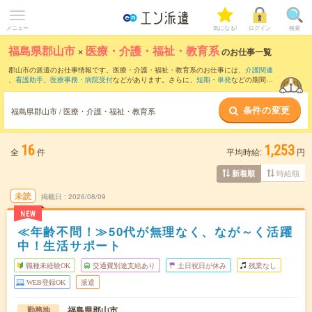
メニュー
気になる!
ログイン
検索
福島県郡山市
×
医療・介護・福祉・教育系
のお仕事一覧
郡山市の派遣のお仕事情報です。医療・介護・福祉・教育系のお仕事には、
介護関連
、
看護助手
、
医療事務・病院受付
などがあります。さらに、
短期
・
単発
などの期間
や、
職種未経験OK
などのこだわり条件で絞り込んでいただけます。
条件の変更
福島県郡山市 / 医療・介護・福祉・教育系
16
1,253
全
件
平均時給:
円
時給順
新着順
未読
掲載日
2026/08/09
NEW
≪年齢不問！≫50代が無理なく、なが～く活躍
中！生活サポート
職種未経験OK
交通費別途支給あり
土日祝日が休み
残業なし
WEB登録OK
派遣
福島県郡山市
勤務地