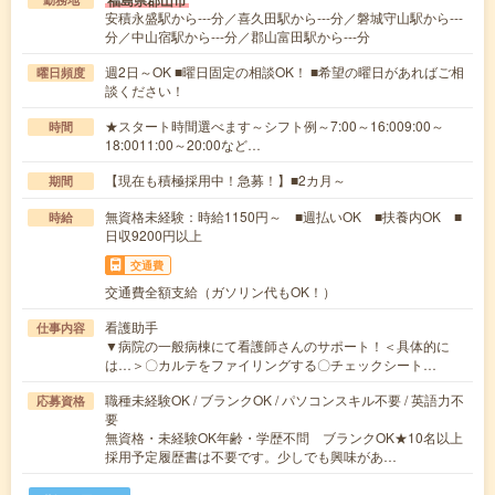
福島県郡山市
安積永盛駅から---分／喜久田駅から---分／磐城守山駅から---
分／中山宿駅から---分／郡山富田駅から---分
週2日～OK ■曜日固定の相談OK！ ■希望の曜日があればご相
曜日頻度
談ください！
★スタート時間選べます～シフト例～7:00～16:009:00～
時間
18:0011:00～20:00など…
【現在も積極採用中！急募！】■2カ月～
期間
無資格未経験：時給1150円～ ■週払いOK ■扶養内OK ■
時給
日収9200円以上
交通費
交通費全額支給（ガソリン代もOK！）
看護助手
仕事内容
▼病院の一般病棟にて看護師さんのサポート！＜具体的に
は…＞〇カルテをファイリングする〇チェックシート…
職種未経験OK / ブランクOK / パソコンスキル不要 / 英語力不
応募資格
要
無資格・未経験OK年齢・学歴不問 ブランクOK★10名以上
採用予定履歴書は不要です。少しでも興味があ…