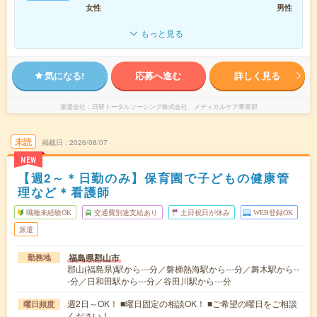
女性
男性
もっと見る
気になる!
応募へ進む
詳しく見る
派遣会社
日研トータルソーシング株式会社 メディカルケア事業部
未読
掲載日
2026/08/07
NEW
【週2～＊日勤のみ】保育園で子どもの健康管
理など＊看護師
職種未経験OK
交通費別途支給あり
土日祝日が休み
WEB登録OK
派遣
福島県郡山市
勤務地
郡山(福島県)駅から---分／磐梯熱海駅から---分／舞木駅から--
-分／日和田駅から---分／谷田川駅から---分
週2日～OK！ ■曜日固定の相談OK！ ■ご希望の曜日をご相談
曜日頻度
ください！