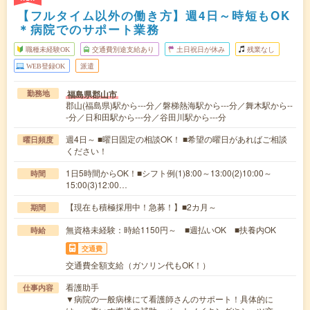
【フルタイム以外の働き方】週4日～時短もOK
＊病院でのサポート業務
職種未経験OK
交通費別途支給あり
土日祝日が休み
残業なし
WEB登録OK
派遣
福島県郡山市
勤務地
郡山(福島県)駅から---分／磐梯熱海駅から---分／舞木駅から--
-分／日和田駅から---分／谷田川駅から---分
週4日～ ■曜日固定の相談OK！ ■希望の曜日があればご相談
曜日頻度
ください！
1日5時間からOK！■シフト例(1)8:00～13:00(2)10:00～
時間
15:00(3)12:00…
【現在も積極採用中！急募！】■2カ月～
期間
無資格未経験：時給1150円～ ■週払いOK ■扶養内OK
時給
交通費
交通費全額支給（ガソリン代もOK！）
看護助手
仕事内容
▼病院の一般病棟にて看護師さんのサポート！具体的に