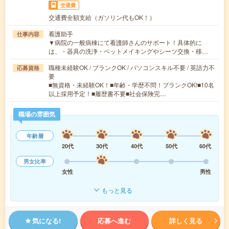
交通費
交通費全額支給（ガソリン代もOK！）
看護助手
仕事内容
▼病院の一般病棟にて看護師さんのサポート！具体的に
は、・器具の洗浄・ベットメイキングやシーツ交換・移…
職種未経験OK / ブランクOK / パソコンスキル不要 / 英語力不
応募資格
要
■無資格・未経験OK！■年齢・学歴不問！ブランクOK!■10名
以上採用予定！■履歴書不要■社会保険完…
職場の雰囲気
年齢層
20代
30代
40代
50代
60代
男女比率
女性
男性
もっと見る
気になる!
応募へ進む
詳しく見る