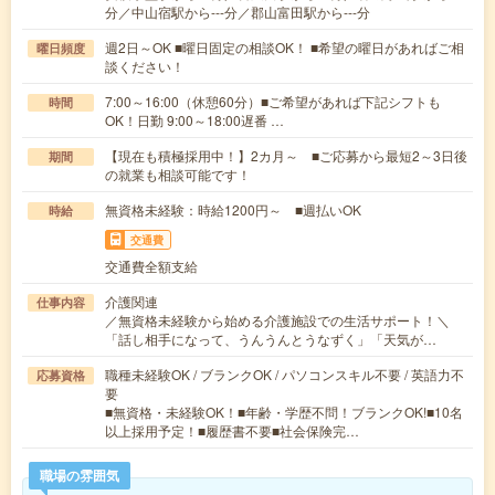
分／中山宿駅から---分／郡山富田駅から---分
週2日～OK ■曜日固定の相談OK！ ■希望の曜日があればご相
曜日頻度
談ください！
7:00～16:00（休憩60分）■ご希望があれば下記シフトも
時間
OK！日勤 9:00～18:00遅番 …
【現在も積極採用中！】2カ月～ ■ご応募から最短2～3日後
期間
の就業も相談可能です！
無資格未経験：時給1200円～ ■週払いOK
時給
交通費
交通費全額支給
介護関連
仕事内容
／無資格未経験から始める介護施設での生活サポート！＼
「話し相手になって、うんうんとうなずく」「天気が…
職種未経験OK / ブランクOK / パソコンスキル不要 / 英語力不
応募資格
要
■無資格・未経験OK！■年齢・学歴不問！ブランクOK!■10名
以上採用予定！■履歴書不要■社会保険完…
職場の雰囲気