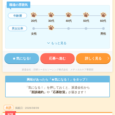
職場の雰囲気
年齢層
20代
30代
40代
50代
60代
男女比率
女性
男性
もっと見る
気になる!
応募へ進む
詳しく見る
派遣会社
日研トータルソーシング株式会社 メディカルケア事業部
興味があったら「★気になる！」をタップ！
「気になる！」を押しておくと、派遣会社から
「面談確約」
や
「応募歓迎」
が届きます！
未読
掲載日
2026/08/09
NEW