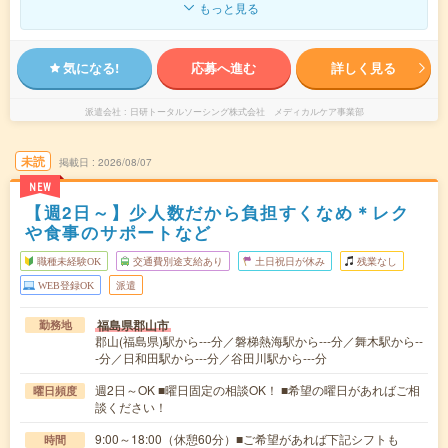
もっと見る
気になる!
応募へ進む
詳しく見る
派遣会社
日研トータルソーシング株式会社 メディカルケア事業部
未読
掲載日
2026/08/07
NEW
【週2日～】少人数だから負担すくなめ＊レク
や食事のサポートなど
職種未経験OK
交通費別途支給あり
土日祝日が休み
残業なし
WEB登録OK
派遣
福島県郡山市
勤務地
郡山(福島県)駅から---分／磐梯熱海駅から---分／舞木駅から--
-分／日和田駅から---分／谷田川駅から---分
週2日～OK ■曜日固定の相談OK！ ■希望の曜日があればご相
曜日頻度
談ください！
9:00～18:00（休憩60分）■ご希望があれば下記シフトも
時間