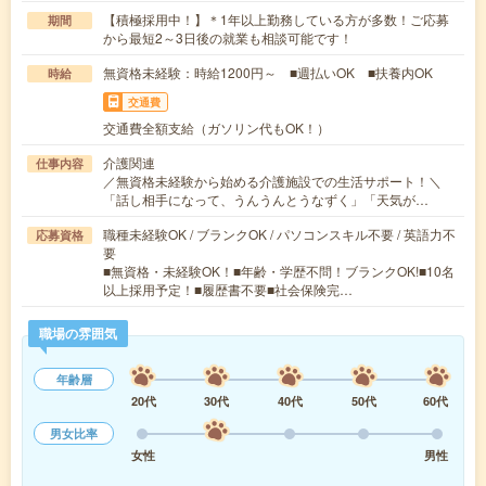
【積極採用中！】＊1年以上勤務している方が多数！ご応募
期間
から最短2～3日後の就業も相談可能です！
無資格未経験：時給1200円～ ■週払いOK ■扶養内OK
時給
交通費
交通費全額支給（ガソリン代もOK！）
介護関連
仕事内容
／無資格未経験から始める介護施設での生活サポート！＼
「話し相手になって、うんうんとうなずく」「天気が…
職種未経験OK / ブランクOK / パソコンスキル不要 / 英語力不
応募資格
要
■無資格・未経験OK！■年齢・学歴不問！ブランクOK!■10名
以上採用予定！■履歴書不要■社会保険完…
職場の雰囲気
年齢層
20代
30代
40代
50代
60代
男女比率
女性
男性