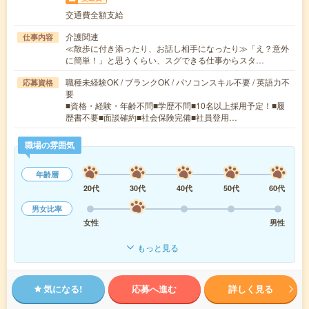
交通費全額支給
介護関連
仕事内容
≪散歩に付き添ったり、お話し相手になったり≫「え？意外
に簡単！」と思うくらい、スグできる仕事からスタ…
職種未経験OK / ブランクOK / パソコンスキル不要 / 英語力不
応募資格
要
■資格・経験・年齢不問■学歴不問■10名以上採用予定！■履
歴書不要■面談確約■社会保険完備■社員登用…
職場の雰囲気
年齢層
20代
30代
40代
50代
60代
男女比率
女性
男性
もっと見る
気になる!
応募へ進む
詳しく見る