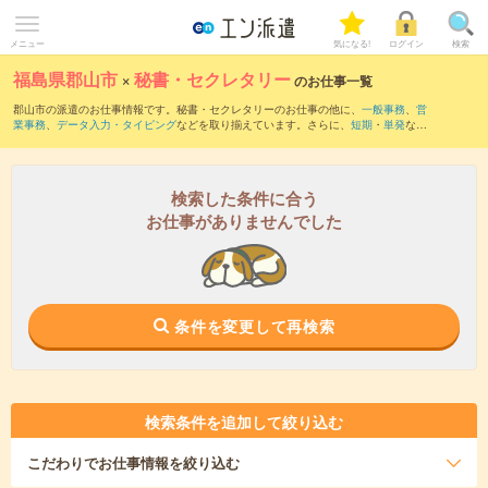
メニュー
気になる!
ログイン
検索
福島県郡山市
×
秘書・セクレタリー
のお仕事一覧
郡山市の派遣のお仕事情報です。秘書・セクレタリーのお仕事の他に、
一般事務
、
営
業事務
、
データ入力・タイピング
などを取り揃えています。さらに、
短期
・
単発
など
の期間や、
職種未経験OK
などのこだわり条件で絞り込んでいただけます。職種辞典：
秘書・セレクタリーのお仕事とは？とは？
検索した条件に合う
お仕事がありませんでした
条件を変更して再検索
検索条件を追加して絞り込む
こだわり
でお仕事情報を絞り込む