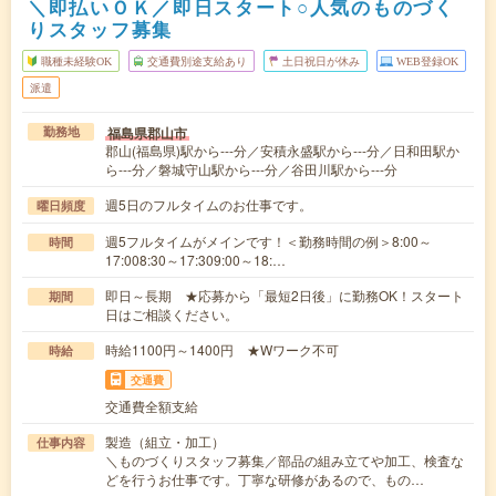
＼即払いＯＫ／即日スタート○人気のものづく
りスタッフ募集
職種未経験OK
交通費別途支給あり
土日祝日が休み
WEB登録OK
派遣
福島県郡山市
勤務地
郡山(福島県)駅から---分／安積永盛駅から---分／日和田駅か
ら---分／磐城守山駅から---分／谷田川駅から---分
週5日のフルタイムのお仕事です。
曜日頻度
週5フルタイムがメインです！＜勤務時間の例＞8:00～
時間
17:008:30～17:309:00～18:…
即日～長期 ★応募から「最短2日後」に勤務OK！スタート
期間
日はご相談ください。
時給1100円～1400円 ★Wワーク不可
時給
交通費
交通費全額支給
製造（組立・加工）
仕事内容
＼ものづくりスタッフ募集／部品の組み立てや加工、検査な
どを行うお仕事です。丁寧な研修があるので、もの…