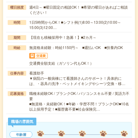
週4日～ ■曜日固定の相談OK！ ■希望の曜日があればご相談
曜日頻度
ください！
1日5時間からOK！■シフト例(1)8:00～13:00(2)10:00～
時間
15:00(3)12:00…
【現在も積極採用中！急募！】■2カ月～
期間
無資格未経験：時給1150円～ ■週払いOK ■扶養内OK
時給
交通費
交通費全額支給（ガソリン代もOK！）
看護助手
仕事内容
▼病院の一般病棟にて看護師さんのサポート！具体的に
は、・器具の洗浄・ベットメイキングやシーツ交換・移…
職種未経験OK / ブランクOK / パソコンスキル不要 / 英語力不
応募資格
要
■無資格・未経験OK！■年齢・学歴不問！ブランクOK!■10名
以上採用予定！■履歴書不要■社会保険完…
職場の雰囲気
年齢層