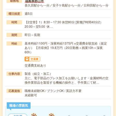
福島県郡山市
勤務地
喜久田駅から---分／安子ケ島駅から---分／日和田駅から---分
週5日
曜日頻度
【2交替】1）8:30～17:30 休憩80分 [実働]7時間40分2）
時間
20:00～翌5:00 休…
即日～長期
期間
基本時給1100円・深夜時給1375円 ※交通費全額支給（規定
時給
あり） 【月収例】19.8万円（20日勤務＋残業10h＋深夜
60h）
交通費
交通費支給あり
製造（組立・加工）
仕事内容
主に、電子部品のプレス加工をお願いします・金属材料の交
換作業部品を製造する機械の操作と、手作業にて材…
職種未経験OK / ブランクOK / 英語力不要
応募資格
未経験可
職場の雰囲気