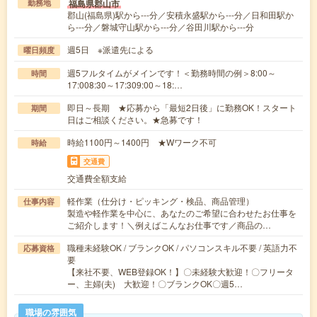
福島県郡山市
勤務地
郡山(福島県)駅から---分／安積永盛駅から---分／日和田駅か
ら---分／磐城守山駅から---分／谷田川駅から---分
週5日 ※派遣先による
曜日頻度
週5フルタイムがメインです！＜勤務時間の例＞8:00～
時間
17:008:30～17:309:00～18:…
即日～長期 ★応募から「最短2日後」に勤務OK！スタート
期間
日はご相談ください。★急募です！
時給1100円～1400円 ★Wワーク不可
時給
交通費
交通費全額支給
軽作業（仕分け・ピッキング・検品、商品管理）
仕事内容
製造や軽作業を中心に、あなたのご希望に合わせたお仕事を
ご紹介します！＼例えばこんなお仕事です／商品の…
職種未経験OK / ブランクOK / パソコンスキル不要 / 英語力不
応募資格
要
【来社不要、WEB登録OK！】〇未経験大歓迎！〇フリータ
ー、主婦(夫) 大歓迎！〇ブランクOK〇週5…
職場の雰囲気