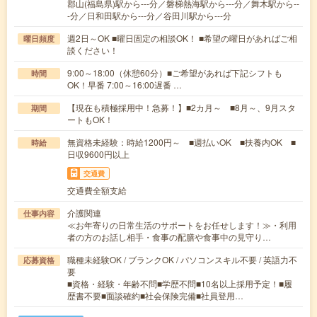
郡山(福島県)駅から---分／磐梯熱海駅から---分／舞木駅から--
-分／日和田駅から---分／谷田川駅から---分
週2日～OK ■曜日固定の相談OK！ ■希望の曜日があればご相
曜日頻度
談ください！
9:00～18:00（休憩60分）■ご希望があれば下記シフトも
時間
OK！早番 7:00～16:00遅番 …
【現在も積極採用中！急募！】■2カ月～ ■8月～、9月スタ
期間
ートもOK！
無資格未経験：時給1200円～ ■週払いOK ■扶養内OK ■
時給
日収9600円以上
交通費
交通費全額支給
介護関連
仕事内容
≪お年寄りの日常生活のサポートをお任せします！≫・利用
者の方のお話し相手・食事の配膳や食事中の見守り…
職種未経験OK / ブランクOK / パソコンスキル不要 / 英語力不
応募資格
要
■資格・経験・年齢不問■学歴不問■10名以上採用予定！■履
歴書不要■面談確約■社会保険完備■社員登用…