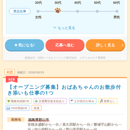
20代
30代
40代
50代
60代
男女比率
女性
男性
もっと見る
気になる!
応募へ進む
詳しく見る
派遣会社
日研トータルソーシング株式会社 メディカルケア事業部
未読
掲載日
2026/08/03
NEW
【オープニング募集】おばあちゃんのお散歩付
き添いも仕事の1つ
職種未経験OK
交通費別途支給あり
土日祝日が休み
残業なし
WEB登録OK
派遣
福島県郡山市
勤務地
安積永盛駅から---分／喜久田駅から---分／磐城守山駅から---
分／中山宿駅から---分／郡山富田駅から---分