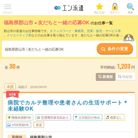
メニュー
気になる!
ログイン
検索
福島県郡山市
×
友だちと一緒の応募OK
のお仕事一覧
郡山市の派遣のお仕事情報です。
オフィスワーク・事務系
、
営業・販売・サービス系
、
クリエイティブ系
などのお仕事を取り揃えています。友だちと一緒の応募OKの条件
の他に、
交通費別途支給あり
、
職種未経験OK
、
10名以上の大量募集
などのこだわり
条件も取り揃えています。
条件の変更
福島県郡山市 / 友だちと一緒の応募OK
30
1,203
全
件
平均時給:
円
時給順
新着順
未読
掲載日
2026/08/05
NEW
病院でカルテ整理や患者さんの生活サポート＊
未経験OK
職種未経験OK
交通費別途支給あり
土日祝日が休み
残業なし
WEB登録OK
派遣
福島県郡山市
勤務地