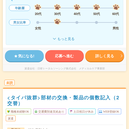
年齢層
20代
30代
40代
50代
60代
男女比率
女性
男性
もっと見る
気になる!
応募へ進む
詳しく見る
派遣会社
日研トータルソーシング株式会社 メディカルケア事業部
未読
<タイパ抜群>部材の交換・製品の個数記入（2
交替）
職種未経験OK
交通費別途支給あり
土日祝日が休み
WEB登録OK
派遣