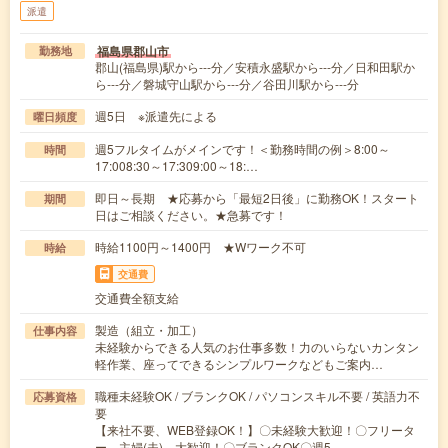
派遣
福島県郡山市
勤務地
郡山(福島県)駅から---分／安積永盛駅から---分／日和田駅か
ら---分／磐城守山駅から---分／谷田川駅から---分
週5日 ※派遣先による
曜日頻度
週5フルタイムがメインです！＜勤務時間の例＞8:00～
時間
17:008:30～17:309:00～18:…
即日～長期 ★応募から「最短2日後」に勤務OK！スタート
期間
日はご相談ください。★急募です！
時給1100円～1400円 ★Wワーク不可
時給
交通費
交通費全額支給
製造（組立・加工）
仕事内容
未経験からできる人気のお仕事多数！力のいらないカンタン
軽作業、座ってできるシンプルワークなどもご案内…
職種未経験OK / ブランクOK / パソコンスキル不要 / 英語力不
応募資格
要
【来社不要、WEB登録OK！】〇未経験大歓迎！〇フリータ
ー、主婦(夫) 大歓迎！〇ブランクOK〇週5…