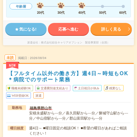
年齢層
20代
30代
40代
50代
60代
気になる!
応募へ進む
詳しく見る
派遣会社
株式会社綜合キャリアオプション 製造事業部（全国）
未読
掲載日
2026/08/04
NEW
【フルタイム以外の働き方】週4日～時短もOK
＊病院でのサポート業務
職種未経験OK
交通費別途支給あり
土日祝日が休み
残業なし
WEB登録OK
派遣
福島県郡山市
勤務地
安積永盛駅から---分／喜久田駅から---分／磐城守山駅から---
分／中山宿駅から---分／郡山富田駅から---分
週4日～ ■曜日固定の相談OK！ ■希望の曜日があればご相談
曜日頻度
ください！