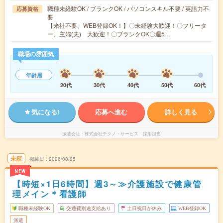
職種未経験OK / ブランクOK / パソコンスキル不要 / 英語力不
応募資格
要
【来社不要、WEB登録OK！】〇未経験大歓迎！〇フリータ
ー、主婦(夫) 大歓迎！〇ブランクOK〇週5…
職場の雰囲気
年齢層
20代
30代
40代
50代
60代
気になる!
応募へ進む
詳しく見る
派遣会社
株式会社テクノ・サービス 採用担当
未読
掲載日
2026/08/05
NEW
【時短×1日6時間】週3～≫介護施設で健康管
理メイン＊看護師
職種未経験OK
交通費別途支給あり
土日祝日が休み
WEB登録OK
派遣