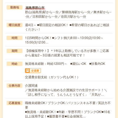
福島県郡山市
勤務地
郡山(福島県)駅から---分／磐梯熱海駅から---分／舞木駅から--
-分／日和田駅から---分／谷田川駅から---分
週4日～ ■曜日固定の相談OK！ ■希望の曜日があればご相談
曜日頻度
ください！
1日5時間からOK！■シフト例(1)8:00～13:00(2)10:00～
時間
15:00(3)12:00…
【積極採用中！】＊1年以上勤務している方が多数！ご応募
期間
から最短2～3日後の就業も相談可能です！
無資格未経験：時給1200円～ ■週払いOK ■扶養内OK
時給
交通費
交通費全額支給（ガソリン代もOK！）
介護関連
仕事内容
／無資格未経験から始める介護施設での生活サポート！＼
「話し相手になって、うんうんとうなずく」「天気が…
職種未経験OK / ブランクOK / パソコンスキル不要 / 英語力不
応募資格
要
■無資格・未経験OK！■年齢・学歴不問！ブランクOK!■10名
以上採用予定！■履歴書不要■社会保険完…