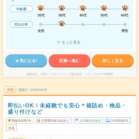
年齢層
20代
30代
40代
50代
60代
男女比率
女性
男性
もっと見る
気になる!
応募へ進む
詳しく見る
派遣会社
日研トータルソーシング株式会社 メディカルケア事業部
未読
掲載日
2026/08/02
即払いOK！未経験でも安心＊箱詰め・検品・
盛り付けなど
職種未経験OK
交通費別途支給あり
土日祝日が休み
WEB登録OK
派遣