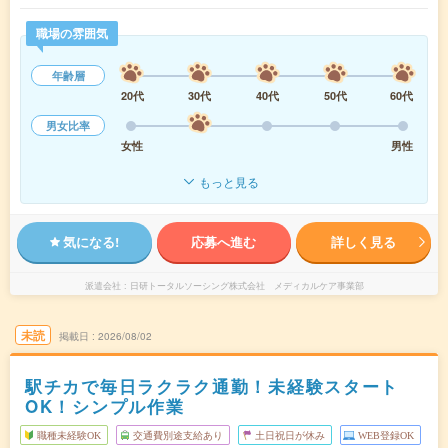
職場の雰囲気
年齢層
20代
30代
40代
50代
60代
男女比率
女性
男性
もっと見る
気になる!
応募へ進む
詳しく見る
派遣会社
日研トータルソーシング株式会社 メディカルケア事業部
未読
掲載日
2026/08/02
駅チカで毎日ラクラク通勤！未経験スタート
OK！シンプル作業
職種未経験OK
交通費別途支給あり
土日祝日が休み
WEB登録OK