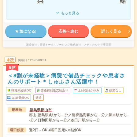
女性
男性
もっと見る
気になる!
応募へ進む
詳しく見る
派遣会社
日研トータルソーシング株式会社 メディカルケア事業部
未読
掲載日
2026/08/04
NEW
＜8割が未経験＞病院で備品チェックや患者さ
んのサポート＊しゅふさん活躍中！
職種未経験OK
交通費別途支給あり
土日祝日が休み
残業なし
WEB登録OK
派遣
福島県郡山市
勤務地
郡山(福島県)駅から---分／磐梯熱海駅から---分／舞木駅から--
-分／日和田駅から---分／谷田川駅から---分
週2日～OK ※曜日固定の相談OK
曜日頻度