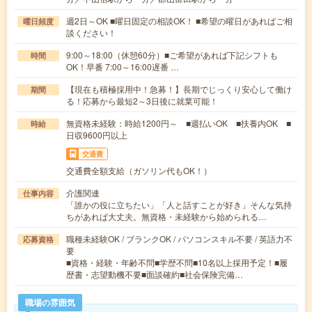
週2日～OK ■曜日固定の相談OK！ ■希望の曜日があればご相
曜日頻度
談ください！
9:00～18:00（休憩60分）■ご希望があれば下記シフトも
時間
OK！早番 7:00～16:00遅番 …
【現在も積極採用中！急募！】長期でじっくり安心して働け
期間
る！応募から最短2～3日後に就業可能！
無資格未経験：時給1200円～ ■週払いOK ■扶養内OK ■
時給
日収9600円以上
交通費
交通費全額支給（ガソリン代もOK！）
介護関連
仕事内容
「誰かの役に立ちたい」「人と話すことが好き」そんな気持
ちがあれば大丈夫。無資格・未経験から始められる…
職種未経験OK / ブランクOK / パソコンスキル不要 / 英語力不
応募資格
要
■資格・経験・年齢不問■学歴不問■10名以上採用予定！■履
歴書・志望動機不要■面談確約■社会保険完備…
職場の雰囲気