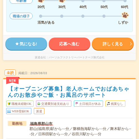
年齢層
20代
30代
40代
50代
60代
職場の様子
活気がある
しずか
気になる!
応募へ進む
詳しく見る
派遣会社
パーソルファクトリーパートナーズ株式会社
未読
掲載日
2026/08/03
NEW
【オープニング募集】老人ホームでおばあちゃ
んのお散歩やご飯・お風呂のサポート
職種未経験OK
交通費別途支給あり
土日祝日が休み
残業なし
WEB登録OK
派遣
福島県郡山市
勤務地
郡山(福島県)駅から---分／磐梯熱海駅から---分／舞木駅から--
-分／日和田駅から---分／谷田川駅から---分