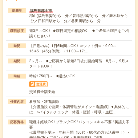
福島県郡山市
勤務地
郡山(福島県)駅から---分／磐梯熱海駅から---分／舞木駅から--
-分／日和田駅から---分／谷田川駅から---分
週3日～OK！ ★曜日固定の相談OK！ ★ご希望の曜日をご相
曜日頻度
談ください！
【日勤のみ】1日6時間～OK！≪シフト例≫・9:00～
時間
15:45 （45分休憩）・11:00～17:…
2ヶ月～ ■ご応募から最短3日後に開始可能 8月～、9月ス
期間
タートもOK！
時給1750円～ ■週払いOK
時給
交通費
交通費全額支給
看護師・准看護師
仕事内容
【介護施設で健康・体調管理がメイン＊看護師】▼具体的に
は…○バイタルチェック 体温・脈拍・呼吸・血圧…
職種未経験OK / ブランクOK / パソコンスキル不要 / 英語力不
応募資格
要
≪履歴書不要≫・年齢不問（50代・60代の方も活躍中！）・
未経験OK・ブランクOK・看護師資格（准看…