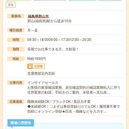
派遣
福島県郡山市
勤務地
郡山(福島県)駅から徒歩10分
月～金
曜日頻度
09:30～18:0009:00～17:3012:00～20:30
時間
長期でお仕事できる方、大歓迎！
期間
時給1830円
時給
交通費
交通費規定内支給
インサイドセールス
仕事内容
お客様の家屋確認業務、居住確認契約の確認業務転入に伴う
住所変更の勧奨、手続きのご案内、未収者へ支払依…
職種未経験OK / ブランクOK / 英語力不要
応募資格
◆未経験OK！〇まずは事前登録だけでもOK！履歴書不要で
気軽にオンライン登録★氏名・職種などを入力す…
職場の雰囲気