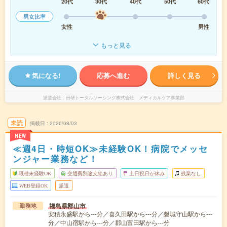
20代
30代
40代
50代
60代
男女比率
女性
男性
もっと見る
気になる!
応募へ進む
詳しく見る
派遣会社
日研トータルソーシング株式会社 メディカルケア事業部
未読
掲載日
2026/08/03
NEW
≪週4日・時短OK≫未経験OK！病院でメッセ
ンジャー業務など！
職種未経験OK
交通費別途支給あり
土日祝日が休み
残業なし
WEB登録OK
派遣
福島県郡山市
勤務地
安積永盛駅から---分／喜久田駅から---分／磐城守山駅から---
分／中山宿駅から---分／郡山富田駅から---分