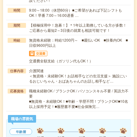
談ください！
9:00～18:00（休憩60分）■ご希望があれば下記シフトも
時間
OK！早番 7:00～16:00遅番 …
【積極採用中！急募！】＊1年以上勤務している方が多数！
期間
ご応募から最短2～3日後の就業も相談可能です！
無資格未経験：時給1200円～ ■週払いOK ■扶養内OK ■
時給
日収9600円以上
交通費
交通費全額支給（ガソリン代もOK！）
介護関連
仕事内容
＜無資格・未経験OK！お話相手などの生活支援＞ 施設にい
るおじいちゃん・おばあちゃんのお話し相手など…
職種未経験OK / ブランクOK / パソコンスキル不要 / 英語力不
応募資格
要
■無資格・未経験OK！■年齢・学歴不問！ブランクOK!■10名
以上採用予定！■履歴書不要■社会保険完…
職場の雰囲気
年齢層