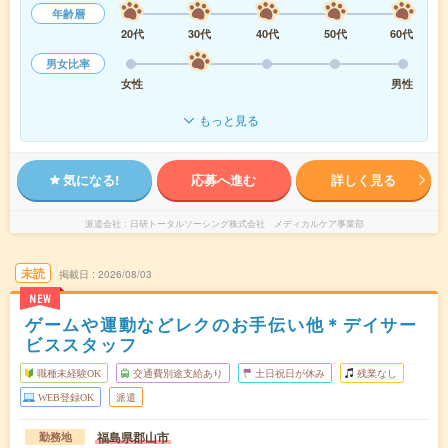
年齢層
20代
30代
40代
50代
60代
男女比率
女性
男性
もっと見る
気になる!
応募へ進む
詳しく見る
派遣会社
日研トータルソーシング株式会社 メディカルケア事業部
未読
掲載日
2026/08/03
NEW
ゲームや運動などレクのお手伝い他＊デイサー
ビススタッフ
職種未経験OK
交通費別途支給あり
土日祝日が休み
残業なし
WEB登録OK
派遣
福島県郡山市
勤務地