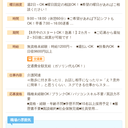
週2日～OK ■曜日固定の相談OK！ ■希望の曜日があればご相
曜日頻度
談ください！
9:00～18:00（休憩60分）■ご希望があれば下記シフトも
時間
OK！早番 7:00～16:00遅番 …
【8月中のスタートOK！急募！】2カ月～ ■ご応募から最短
期間
2～3日後に就業が可能です！
無資格未経験：時給1200円～ ■週払いOK ■扶養内OK ■
時給
日収9600円以上
交通費
交通費全額支給（ガソリン代もOK！）
介護関連
仕事内容
≪散歩に付き添ったり、お話し相手になったり≫「え？意外
に簡単！」と思うくらい、スグできる仕事からスタ…
職種未経験OK / ブランクOK / パソコンスキル不要 / 英語力不
応募資格
要
■資格・経験・年齢不問■学歴不問■10名以上採用予定！■履
歴書不要■面談確約■社会保険完備■社員登用…
職場の雰囲気