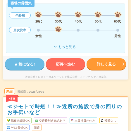
職場の雰囲気
年齢層
20代
30代
40代
50代
60代
男女比率
女性
男性
もっと見る
気になる!
応募へ進む
詳しく見る
派遣会社
日研トータルソーシング株式会社 メディカルケア事業部
未読
掲載日
2026/08/03
NEW
≪ジモトで時短！！≫近所の施設で身の回りの
お手伝いなど
職種未経験OK
交通費別途支給あり
土日祝日が休み
残業なし
WEB登録OK
派遣