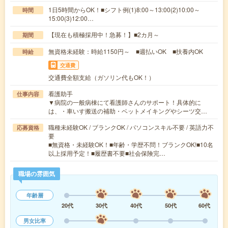
1日5時間からOK！■シフト例(1)8:00～13:00(2)10:00～
時間
15:00(3)12:00…
【現在も積極採用中！急募！】■2カ月～
期間
無資格未経験：時給1150円～ ■週払いOK ■扶養内OK
時給
交通費
交通費全額支給（ガソリン代もOK！）
看護助手
仕事内容
▼病院の一般病棟にて看護師さんのサポート！具体的に
は、・車いす搬送の補助・ベットメイキングやシーツ交…
職種未経験OK / ブランクOK / パソコンスキル不要 / 英語力不
応募資格
要
■無資格・未経験OK！■年齢・学歴不問！ブランクOK!■10名
以上採用予定！■履歴書不要■社会保険完…
職場の雰囲気
年齢層
20代
30代
40代
50代
60代
男女比率