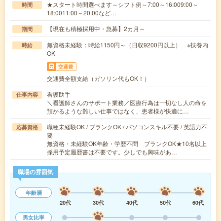
★スタート時間選べます～シフト例～7:00～16:009:00～
時間
18:0011:00～20:00など…
【現在も積極採用中・急募】2カ月～
期間
無資格未経験：時給1150円～（日収9200円以上） ※扶養内
時給
OK
交通費
交通費全額支給（ガソリン代もOK！）
看護助手
仕事内容
＼看護師さんのサポート業務／医療行為は一切なし人の命を
預かるような難しい仕事ではなく、患者様が快適に…
職種未経験OK / ブランクOK / パソコンスキル不要 / 英語力不
応募資格
要
無資格・未経験OK年齢・学歴不問 ブランクOK★10名以上
採用予定履歴書は不要です。少しでも興味があ…
職場の雰囲気
年齢層
20代
30代
40代
50代
60代
男女比率