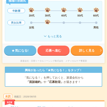
職場の雰囲気
年齢層
20代
30代
40代
50代
60代
男女比率
女性
男性
もっと見る
気になる!
応募へ進む
詳しく見る
派遣会社
日研トータルソーシング株式会社 メディカルケア事業部
興味があったら「★気になる！」をタップ！
「気になる！」を押しておくと、派遣会社から
「面談確約」
や
「応募歓迎」
が届きます！
未読
掲載日
2026/08/05
NEW