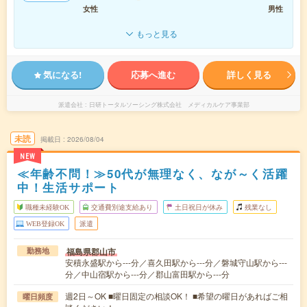
女性
男性
もっと見る
気になる!
応募へ進む
詳しく見る
派遣会社
日研トータルソーシング株式会社 メディカルケア事業部
未読
掲載日
2026/08/04
NEW
≪年齢不問！≫50代が無理なく、なが～く活躍
中！生活サポート
職種未経験OK
交通費別途支給あり
土日祝日が休み
残業なし
WEB登録OK
派遣
福島県郡山市
勤務地
安積永盛駅から---分／喜久田駅から---分／磐城守山駅から---
分／中山宿駅から---分／郡山富田駅から---分
週2日～OK ■曜日固定の相談OK！ ■希望の曜日があればご相
曜日頻度