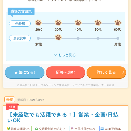
職場の雰囲気
年齢層
20代
30代
40代
50代
60代
男女比率
女性
男性
もっと見る
気になる!
応募へ進む
詳しく見る
派遣会社
日研トータルソーシング株式会社 メディカルケア事業部 ナース派遣
未読
掲載日
2026/08/05
NEW
【未経験でも活躍できる！】営業・企画/日払
いOK
職種未経験OK
交通費別途支給あり
土日祝日が休み
WEB登録OK