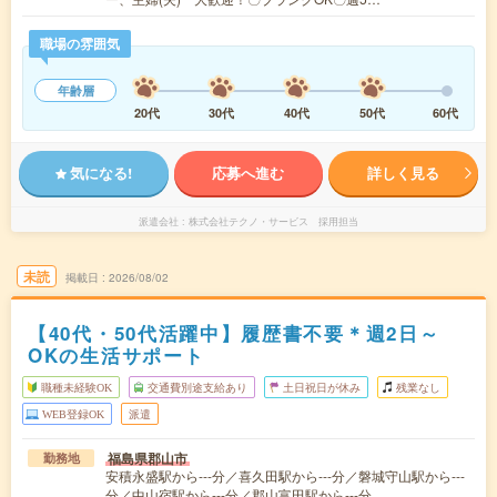
職場の雰囲気
年齢層
20代
30代
40代
50代
60代
気になる!
応募へ進む
詳しく見る
派遣会社
株式会社テクノ・サービス 採用担当
未読
掲載日
2026/08/02
【40代・50代活躍中】履歴書不要＊週2日～
OKの生活サポート
職種未経験OK
交通費別途支給あり
土日祝日が休み
残業なし
WEB登録OK
派遣
福島県郡山市
勤務地
安積永盛駅から---分／喜久田駅から---分／磐城守山駅から---
分／中山宿駅から---分／郡山富田駅から---分