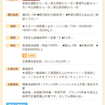
安積永盛駅から---分／喜久田駅から---分／磐城守山駅から---
分／中山宿駅から---分／郡山富田駅から---分
週2日～OK ■曜日固定の相談OK！ ■希望の曜日があればご相
曜日頻度
談ください！
★スタート時間選べます～シフト例～7:00～16:009:00～
時間
18:0011:00～20:00など…
【現在も積極採用中！急募！】■2カ月～
期間
無資格未経験：時給1150円～ ■週払いOK ■扶養内OK ■
時給
日収9200円以上
交通費
交通費全額支給（ガソリン代もOK！）
看護助手
仕事内容
▼病院の一般病棟にて看護師さんのサポート！＜具体的に
は…＞〇カルテをファイリングする〇チェックシート…
職種未経験OK / ブランクOK / パソコンスキル不要 / 英語力不
応募資格
要
無資格・未経験OK年齢・学歴不問 ブランクOK★10名以上
採用予定履歴書は不要です。少しでも興味があ…