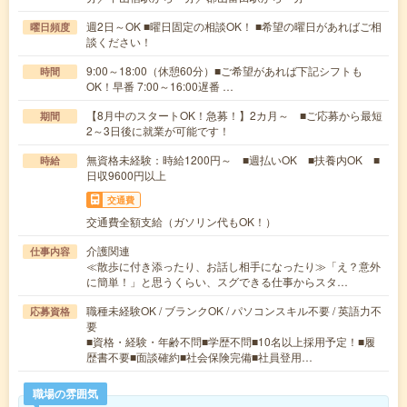
週2日～OK ■曜日固定の相談OK！ ■希望の曜日があればご相
曜日頻度
談ください！
9:00～18:00（休憩60分）■ご希望があれば下記シフトも
時間
OK！早番 7:00～16:00遅番 …
【8月中のスタートOK！急募！】2カ月～ ■ご応募から最短
期間
2～3日後に就業が可能です！
無資格未経験：時給1200円～ ■週払いOK ■扶養内OK ■
時給
日収9600円以上
交通費
交通費全額支給（ガソリン代もOK！）
介護関連
仕事内容
≪散歩に付き添ったり、お話し相手になったり≫「え？意外
に簡単！」と思うくらい、スグできる仕事からスタ…
職種未経験OK / ブランクOK / パソコンスキル不要 / 英語力不
応募資格
要
■資格・経験・年齢不問■学歴不問■10名以上採用予定！■履
歴書不要■面談確約■社会保険完備■社員登用…
職場の雰囲気