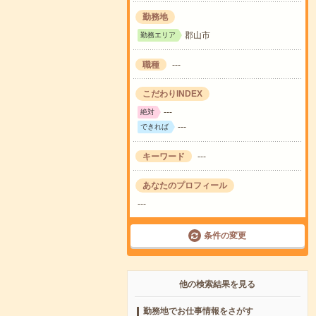
勤務地
郡山市
勤務エリア
職種
---
こだわりINDEX
---
絶対
---
できれば
キーワード
---
あなたのプロフィール
---
条件の変更
他の検索結果を見る
勤務地でお仕事情報をさがす