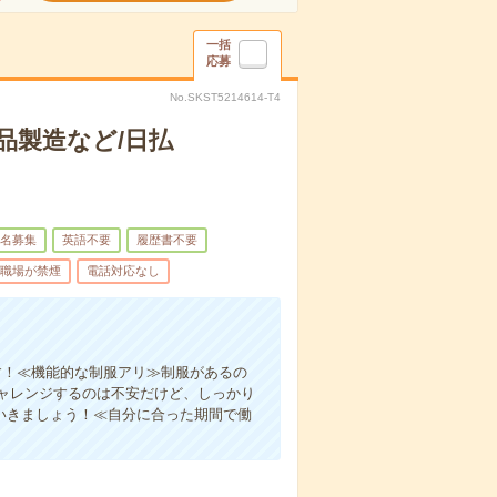
一括
応募
No.SKST5214614-T4
品製造など/日払
名募集
英語不要
履歴書不要
職場が禁煙
電話対応なし
す！≪機能的な制服アリ≫制服があるの
ャレンジするのは不安だけど、しっかり
いきましょう！≪自分に合った期間で働