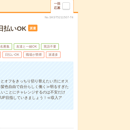
一括
応募
No.SKST5211507-T4
日払いOK
派遣
名募集
友達と一緒OK
英語不要
日払いOK
職場が禁煙
派遣多
ンとオフをきっちり切り替えたい方にオス
≪髪色自由で自分らしく働く≫明るすぎた
しいことにチャレンジするのは不安だけ
UP目指していきましょう！≪収入ア