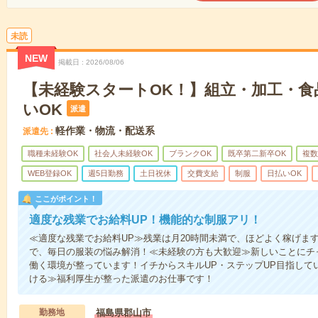
未読
NEW
掲載日
2026/08/06
【未経験スタートOK！】組立・加工・食
いOK
派遣
軽作業・物流・配送系
派遣先
職種未経験OK
社会人未経験OK
ブランクOK
既卒第二新卒OK
複数
WEB登録OK
週5日勤務
土日祝休
交費支給
制服
日払いOK
ここがポイント！
適度な残業でお給料UP！機能的な制服アリ！
≪適度な残業でお給料UP≫残業は月20時間未満で、ほどよく稼げま
で、毎日の服装の悩み解消！≪未経験の方も大歓迎≫新しいことにチ
働く環境が整っています！イチからスキルUP・ステップUP目指して
ける≫福利厚生が整った派遣のお仕事です！
勤務地
福島県郡山市