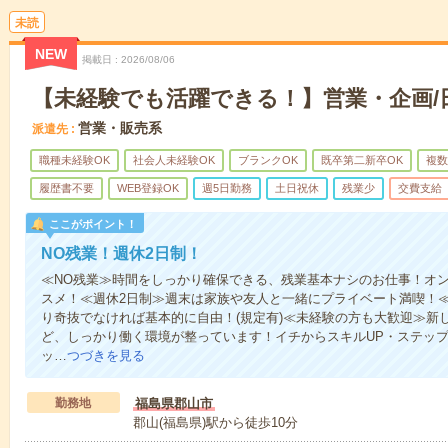
未読
NEW
掲載日
2026/08/06
【未経験でも活躍できる！】営業・企画/
営業・販売系
派遣先
職種未経験OK
社会人未経験OK
ブランクOK
既卒第二新卒OK
複数
履歴書不要
WEB登録OK
週5日勤務
土日祝休
残業少
交費支給
ここがポイント！
NO残業！週休2日制！
≪NO残業≫時間をしっかり確保できる、残業基本ナシのお仕事！オ
スメ！≪週休2日制≫週末は家族や友人と一緒にプライベート満喫！
り奇抜でなければ基本的に自由！(規定有)≪未経験の方も大歓迎≫新
ど、しっかり働く環境が整っています！イチからスキルUP・ステップ
ッ…
つづきを見る
勤務地
福島県郡山市
郡山(福島県)駅から徒歩10分