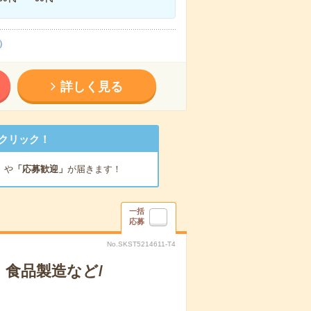
）
詳しく見る
クリック！
」
や
「応募歓迎」
が届きます！
一括
応募
No.SKST5214611-T4
食品製造など/