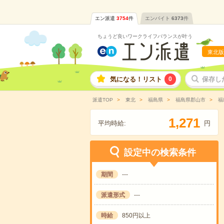
エン派遣
3754
件
エンバイト
6373
件
ちょうど良いワークライフバランスが叶う
東北版
気になる！リスト
0
保存し
派遣TOP
東北
福島県
福島県郡山市
福
,
1
2
7
1
平均時給:
円
設定中の検索条件
期間
---
派遣形式
---
時給
850円以上