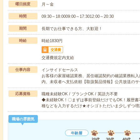
曜日頻度
月～金
時間
09:30～18:0009:00～17:3012:00～20:30
期間
長期でお仕事できる方、大歓迎！
時給
時給1830円
交通費
交通費規定内支給
仕事内容
インサイドセールス
お客様の家屋確認業務、居住確認契約の確認業務転入
内、未収者へ支払依頼【取扱製品情報】公共放送のサ
応募資格
職種未経験OK / ブランクOK / 英語力不要
◆未経験OK！〇まずは事前登録だけでもOK！履歴
種などを入力するだけ★オシゴトただいま少しずつ増
職場の雰囲気
年齢層
20代
30代
40代