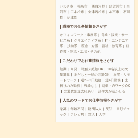
いわき市
福島市
西白河郡
須賀川市
白
河市
二本松市
会津若松市
本宮市
石川
郡
伊達郡
職種でお仕事情報をさがす
オフィスワーク・事務系
営業・販売・サー
ビス系
クリエイティブ系
IT・エンジニア
系
技術系
医療・介護・福祉・教育系
軽
作業・物流・工場・その他
こだわりでお仕事情報をさがす
短期
単発
職種未経験OK
10名以上の大
量募集
友だちと一緒の応募OK
在宅・リモ
ートワーク
週2～3日勤務
週4日勤務
土
日祝のみ勤務
残業なし
副業・WワークOK
交通費別途支給あり
語学力が活かせる
人気のワードでお仕事情報をさがす
急募
年齢不問
財団法人
英語
書類チェ
ック
テレビ局
封入
大学