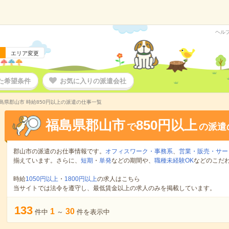
ヘル
エリア変更
た希望条件
お気に入りの派遣会社
島県郡山市 時給850円以上の派遣の仕事一覧
福島県郡山市
850円以上
で
の派遣
郡山市の派遣のお仕事情報です。
オフィスワーク・事務系
、
営業・販売・サー
揃えています。さらに、
短期
・
単発
などの期間や、
職種未経験OK
などのこだ
時給
1050円以上
・
1800円以上
の求人はこちら
当サイトでは法令を遵守し、最低賃金以上の求人のみを掲載しています。
133
1
30
件中
～
件を表示中