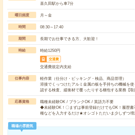
喜久田駅から車7分
曜日頻度
月～金
時間
08:30～17:40
期間
長期でお仕事できる方、大歓迎！
時給
時給1250円
交通費
交通費規定内支給
仕事内容
軽作業（仕分け・ピッキング・検品、商品管理）
溶接でくっつけたアルミ金属の板を手持ちの機械を使
認する検査、緩衝材で覆ったりする梱包する業務【取
応募資格
職種未経験OK / ブランクOK / 英語力不要
◆未経験OK！〇まずは事前登録だけでもOK！履歴
種などを入力するだけ★オシゴトただいま少しずつ増
職場の雰囲気