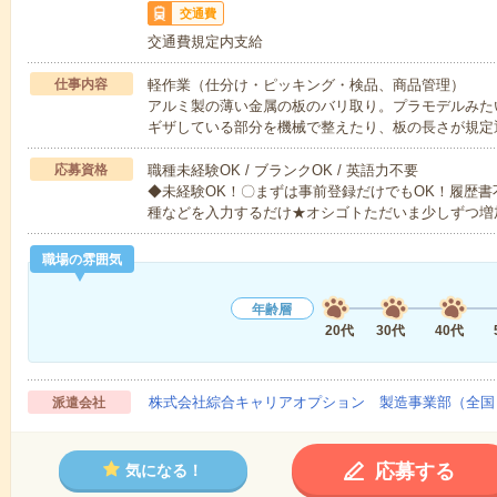
交通費
交通費規定内支給
仕事内容
軽作業（仕分け・ピッキング・検品、商品管理）
アルミ製の薄い金属の板のバリ取り。プラモデルみた
ギザしている部分を機械で整えたり、板の長さが規定
応募資格
職種未経験OK / ブランクOK / 英語力不要
◆未経験OK！〇まずは事前登録だけでもOK！履歴
種などを入力するだけ★オシゴトただいま少しずつ増
職場の雰囲気
年齢層
20代
30代
40代
株式会社綜合キャリアオプション 製造事業部（全国
派遣会社
応募する
気になる！