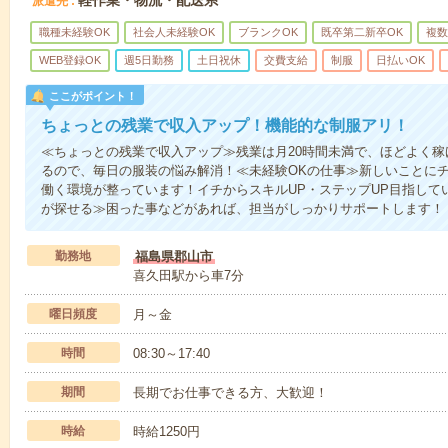
派遣先
職種未経験OK
社会人未経験OK
ブランクOK
既卒第二新卒OK
複数
WEB登録OK
週5日勤務
土日祝休
交費支給
制服
日払いOK
ここがポイント！
ちょっとの残業で収入アップ！機能的な制服アリ！
≪ちょっとの残業で収入アップ≫残業は月20時間未満で、ほどよく
るので、毎日の服装の悩み解消！≪未経験OKの仕事≫新しいことに
働く環境が整っています！イチからスキルUP・ステップUP目指して
が探せる≫困った事などがあれば、担当がしっかりサポートします！
勤務地
福島県郡山市
喜久田駅から車7分
曜日頻度
月～金
時間
08:30～17:40
期間
長期でお仕事できる方、大歓迎！
時給
時給1250円