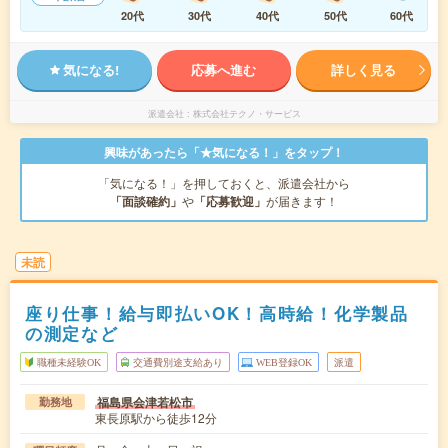
20代
30代
40代
50代
60代
気になる!
応募へ進む
詳しく見る
派遣会社
株式会社テクノ・サービス
興味があったら「★気になる！」をタップ！
「気になる！」を押しておくと、派遣会社から
「面談確約」
や
「応募歓迎」
が届きます！
未読
座り仕事！給与即払いOK！高時給！化学製品
の測定など
職種未経験OK
交通費別途支給あり
WEB登録OK
派遣
福島県会津若松市
勤務地
東長原駅から徒歩12分