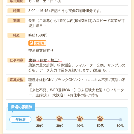
月～金・土・日・祝
曜日頻度
8:00～16:45※表記のうち実働7時間45分です。
時間
長期【ご応募から1週間以内(最短2日目)のスピード就業が可
期間
能】即日～
時給1580円
時給
交通費
交通費支給有り
製造（組立・加工）
仕事内容
薬液の量の計測、粉体測定、フィルーター交換、サンプルの
分析、データ入力作業をお願いします。(派遣)冬…
職種未経験OK / ブランクOK / パソコンスキル不要 / 英語力不
応募資格
要
【来社不要、WEB登録OK！】〇未経験大歓迎！〇フリータ
ー、主婦(夫) 大歓迎！ ※お仕事の掛け持ち…
職場の雰囲気
年齢層
20代
30代
40代
50代
60代