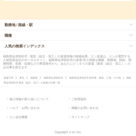
勤務地 / 路線・駅
職種
人気の検索インデックス
福島県会津若松市 - 製造（組立・加工）の派遣情報の検索結果。エン派遣は、エンが運営する
人材派遣会社のポータルサイト。福島県会津若松市の派遣/求人情報を職種、勤務地、時給、勤
務時間、長期・短期などの希望条件から、あなたにピッタリの派遣（製造（組立・加工））の
お仕事を探せます。
派遣TOP
東北
福島県
福島県会津若松市
福島県会津若松市 軽作業・物流・工場・その他
福島
県会津若松市 製造（組立・加工）の派遣の仕事一覧
個人情報の取り扱いについて
ご利用規約
ヘルプ・お問い合わせ
掲載のお問い合わせ
エン会社概要
サイトマップ
Copyright © en Inc.