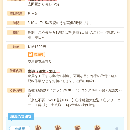
広田駅から徒歩12分
月～金
曜日頻度
8:10～17:15※表記のうち実働8時間です。
時間
長期【ご応募から1週間以内(最短2日目)のスピード就業が可
期間
能】即日～
時給1200円
時給
交通費
交通費支給有り
製造（組立・加工）
仕事内容
金属を加工する機械の製造、図面を基に部品の取付・組立、
配線作業などをお願いします。(派遣)時給120…
職種未経験OK / ブランクOK / パソコンスキル不要 / 英語力不
応募資格
要
【来社不要、WEB登録OK！】〇未経験大歓迎！〇フリータ
ー、主婦(夫) 大歓迎！ ※お仕事の掛け持ち…
職場の雰囲気
年齢層