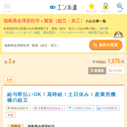
メニュー
気になる!
ログイン
検索
福島県会津若松市
×
製造（組立・加工）
のお仕事一覧
会津若松市の派遣のお仕事情報です。製造（組立・加工）のお仕事の他に、
軽作業
（仕分け・ピッキング・検品、商品管理）
、
マシンオペレーター
、
食品加工
などを取
り揃えています。さらに、
短期
・
単発
などの期間や、
職種未経験OK
などのこだわり条
件で絞り込んでいただけます。職種辞典：
製造（組立・加工）のお仕事とは？とは？
条件の変更
福島県会津若松市 / 製造（組立・加工）
2
1,375
全
件
平均時給:
円
時給順
新着順
未読
給与即払いOK！高時給！土日休み！産業用機
械の組立
職種未経験OK
交通費別途支給あり
土日祝日が休み
WEB登録OK
派遣
福島県会津若松市
勤務地