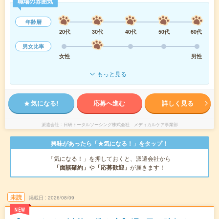
職場の雰囲気
年齢層
20代
30代
40代
50代
60代
男女比率
女性
男性
もっと見る
気になる!
応募へ進む
詳しく見る
派遣会社
日研トータルソーシング株式会社 メディカルケア事業部
興味があったら「★気になる！」をタップ！
「気になる！」を押しておくと、派遣会社から
「面談確約」
や
「応募歓迎」
が届きます！
未読
掲載日
2026/08/09
NEW