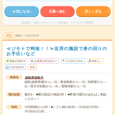
気になる!
応募へ進む
詳しく見る
派遣会社
日研トータルソーシング株式会社 メディカルケア事業部
未読
掲載日
2026/08/05
≪ジモトで時短！！≫近所の施設で身の回りの
お手伝いなど
職種未経験OK
交通費別途支給あり
土日祝日が休み
残業なし
WEB登録OK
派遣
福島県福島市
勤務地
福島(福島県)駅から---分／東福島駅から---分／卸町駅から---
分／医王寺前駅から---分／曽根田駅から---分
週4日～ ■曜日固定の相談OK！ ■希望の曜日があればご相談
曜日頻度
ください！
1日5時間からOK！■シフト例(1)8:00～13:00(2)10:00～
時間
15:00(3)12:00…