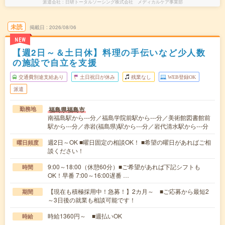
派遣会社
日研トータルソーシング株式会社 メディカルケア事業部
未読
掲載日
2026/08/06
NEW
【週2日～＆土日休】料理の手伝いなど少人数
の施設で自立を支援
交通費別途支給あり
土日祝日が休み
残業なし
WEB登録OK
派遣
福島県福島市
勤務地
南福島駅から---分／福島学院前駅から---分／美術館図書館前
駅から---分／赤岩(福島県)駅から---分／岩代清水駅から---分
週2日～OK ■曜日固定の相談OK！ ■希望の曜日があればご相
曜日頻度
談ください！
9:00～18:00（休憩60分）■ご希望があれば下記シフトも
時間
OK！早番 7:00～16:00遅番 …
【現在も積極採用中！急募！】2カ月～ ■ご応募から最短2
期間
～3日後の就業も相談可能です！
時給1360円～ ■週払いOK
時給