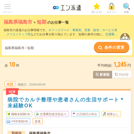
メニュー
気になる!
ログイン
検索
福島県福島市
×
短期
のお仕事一覧
福島市の派遣のお仕事情報です。
オフィスワーク・事務系
、
営業・販売・サービス系
、
クリエイティブ系
などのお仕事を取り揃えています。短期の条件の他に、
交通費別
途支給あり
、
職種未経験OK
、
友だちと一緒の応募OK
などでもお探し頂けます。
条件の変更
福島県福島市 / 短期
10
1,245
全
件
平均時給:
円
時給順
新着順
未読
掲載日
2026/08/09
NEW
病院でカルテ整理や患者さんの生活サポート＊
未経験OK
職種未経験OK
交通費別途支給あり
土日祝日が休み
残業なし
WEB登録OK
派遣
福島県福島市
勤務地