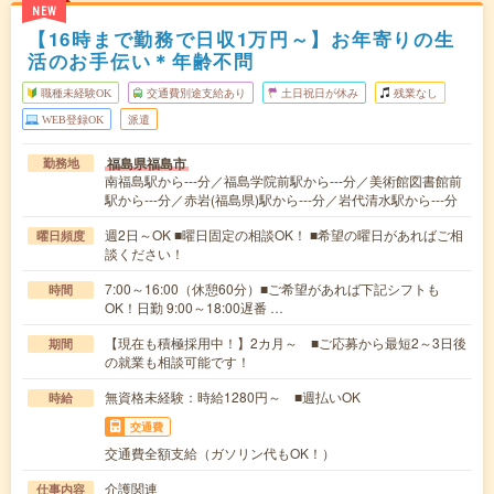
NEW
【16時まで勤務で日収1万円～】お年寄りの生
活のお手伝い＊年齢不問
職種未経験OK
交通費別途支給あり
土日祝日が休み
残業なし
WEB登録OK
派遣
福島県福島市
勤務地
南福島駅から---分／福島学院前駅から---分／美術館図書館前
駅から---分／赤岩(福島県)駅から---分／岩代清水駅から---分
週2日～OK ■曜日固定の相談OK！ ■希望の曜日があればご相
曜日頻度
談ください！
7:00～16:00（休憩60分）■ご希望があれば下記シフトも
時間
OK！日勤 9:00～18:00遅番 …
【現在も積極採用中！】2カ月～ ■ご応募から最短2～3日後
期間
の就業も相談可能です！
無資格未経験：時給1280円～ ■週払いOK
時給
交通費
交通費全額支給（ガソリン代もOK！）
介護関連
仕事内容