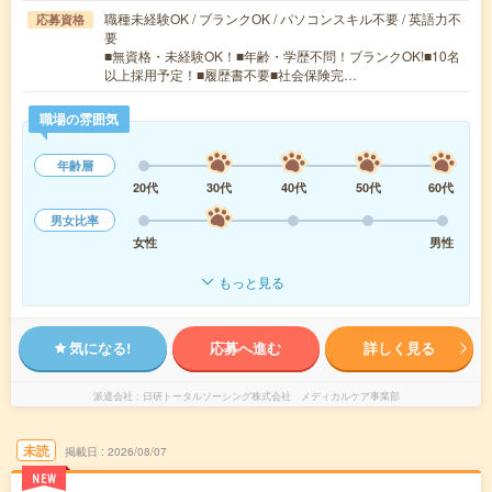
職種未経験OK / ブランクOK / パソコンスキル不要 / 英語力不
応募資格
要
■無資格・未経験OK！■年齢・学歴不問！ブランクOK!■10名
以上採用予定！■履歴書不要■社会保険完…
職場の雰囲気
年齢層
20代
30代
40代
50代
60代
男女比率
女性
男性
もっと見る
気になる!
応募へ進む
詳しく見る
派遣会社
日研トータルソーシング株式会社 メディカルケア事業部
未読
掲載日
2026/08/07
NEW