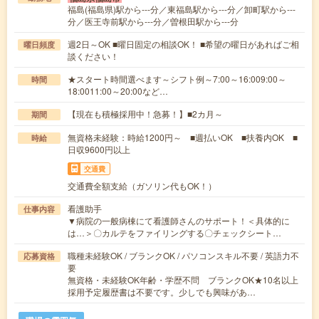
福島(福島県)駅から---分／東福島駅から---分／卸町駅から---
分／医王寺前駅から---分／曽根田駅から---分
週2日～OK ■曜日固定の相談OK！ ■希望の曜日があればご相
曜日頻度
談ください！
★スタート時間選べます～シフト例～7:00～16:009:00～
時間
18:0011:00～20:00など…
【現在も積極採用中！急募！】■2カ月～
期間
無資格未経験：時給1200円～ ■週払いOK ■扶養内OK ■
時給
日収9600円以上
交通費
交通費全額支給（ガソリン代もOK！）
看護助手
仕事内容
▼病院の一般病棟にて看護師さんのサポート！＜具体的に
は…＞〇カルテをファイリングする〇チェックシート…
職種未経験OK / ブランクOK / パソコンスキル不要 / 英語力不
応募資格
要
無資格・未経験OK年齢・学歴不問 ブランクOK★10名以上
採用予定履歴書は不要です。少しでも興味があ…