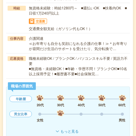
無資格未経験：時給1280円～ ■週払いOK ■扶養内OK ■
時給
日収1万240円以上
交通費
交通費全額支給（ガソリン代もOK！）
介護関連
仕事内容
≪お年寄りも自分も笑顔になれる介護の仕事！≫＊お年寄り
が昼間だけ生活のサポートを受けたり、気分転換で…
職種未経験OK / ブランクOK / パソコンスキル不要 / 英語力不
応募資格
要
■無資格・未経験OK！■年齢・学歴不問！ブランクOK!■10名
以上採用予定！■履歴書不要■社会保険完…
職場の雰囲気
年齢層
20代
30代
40代
50代
60代
男女比率
女性
男性
もっと見る