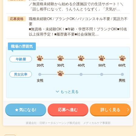
／無資格未経験から始める介護施設での生活サポート！＼
「話し相手になって、うんうんとうなずく」「天気が…
職種未経験OK / ブランクOK / パソコンスキル不要 / 英語力不
応募資格
要
■無資格・未経験OK！■年齢・学歴不問！ブランクOK!■10名
以上採用予定！■履歴書不要■社会保険完…
職場の雰囲気
年齢層
20代
30代
40代
50代
60代
男女比率
女性
男性
もっと見る
気になる!
応募へ進む
詳しく見る
派遣会社
日研トータルソーシング株式会社 メディカルケア事業部