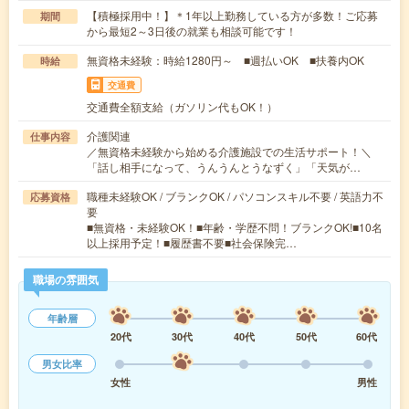
【積極採用中！】＊1年以上勤務している方が多数！ご応募
期間
から最短2～3日後の就業も相談可能です！
無資格未経験：時給1280円～ ■週払いOK ■扶養内OK
時給
交通費
交通費全額支給（ガソリン代もOK！）
介護関連
仕事内容
／無資格未経験から始める介護施設での生活サポート！＼
「話し相手になって、うんうんとうなずく」「天気が…
職種未経験OK / ブランクOK / パソコンスキル不要 / 英語力不
応募資格
要
■無資格・未経験OK！■年齢・学歴不問！ブランクOK!■10名
以上採用予定！■履歴書不要■社会保険完…
職場の雰囲気
年齢層
20代
30代
40代
50代
60代
男女比率
女性
男性