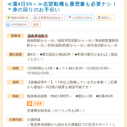
≪週4日5h～≫志望動機も履歴書も必要ナシ！
＊身の回りのお手伝い
職種未経験OK
交通費別途支給あり
土日祝日が休み
残業なし
WEB登録OK
派遣
福島県福島市
勤務地
南福島駅から---分／福島学院前駅から---分／美術館図書館前
駅から---分／赤岩(福島県)駅から---分／岩代清水駅から---分
週4日～ ■曜日固定の相談OK！ ■希望の曜日があればご相談
曜日頻度
ください！
1日5時間からOK！■シフト例(1)8:00～13:00(2)10:00～
時間
15:00(3)12:00…
【積極採用中！】＊1年以上勤務している方が多数！ご応募
期間
から最短2～3日後の就業も相談可能です！
無資格未経験：時給1280円～ ■週払いOK ■扶養内OK
時給
交通費
交通費全額支給（ガソリン代もOK！）
介護関連
仕事内容
／無資格未経験から始める介護施設での生活サポート！＼