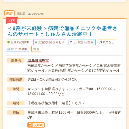
未読
掲載日
2026/08/06
NEW
＜8割が未経験＞病院で備品チェックや患者さ
んのサポート＊しゅふさん活躍中！
職種未経験OK
交通費別途支給あり
土日祝日が休み
残業なし
WEB登録OK
派遣
福島県福島市
勤務地
南福島駅から---分／福島学院前駅から---分／美術館図書館前
駅から---分／赤岩(福島県)駅から---分／岩代清水駅から---分
週2日～OK ※曜日固定の相談OK
曜日頻度
★スタート時間選べます～シフト例～7:00～16:009:00～
時間
18:0011:00～20:00など…
【現在も積極採用中・急募】2カ月～
期間
無資格未経験：時給1200円～（日収9600円以上） ※扶養内
時給
OK
交通費