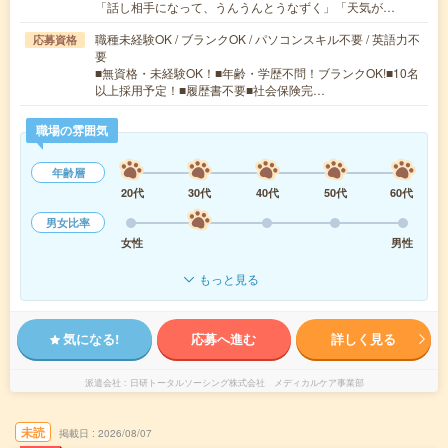
「話し相手になって、うんうんとうなずく」「天気が…
職種未経験OK / ブランクOK / パソコンスキル不要 / 英語力不
応募資格
要
■無資格・未経験OK！■年齢・学歴不問！ブランクOK!■10名
以上採用予定！■履歴書不要■社会保険完…
職場の雰囲気
年齢層
20代
30代
40代
50代
60代
男女比率
女性
男性
もっと見る
気になる!
応募へ進む
詳しく見る
派遣会社
日研トータルソーシング株式会社 メディカルケア事業部
未読
掲載日
2026/08/07