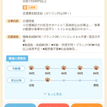
日収1万240円以上
交通費
交通費全額支給（ガソリン代もOK！）
介護関連
仕事内容
≪介護施設での生活サポート≫▽具体的なお仕事は…・食事
の配膳や食事中の見守り・トイレやお風呂のサポー…
職種未経験OK / ブランクOK / パソコンスキル不要 / 英語力不
応募資格
要
■無資格・未経験OK！■年齢・学歴不問！ブランクOK!■10名
以上採用予定！■履歴書不要■社会保険完…
職場の雰囲気
年齢層
20代
30代
40代
50代
60代
男女比率
女性
男性
もっと見る