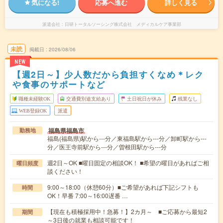
気になる!
応募へ進む
詳しく見る
派遣会社
日研トータルソーシング株式会社 メディカルケア事業部
未読
掲載日
2026/08/06
NEW
【週2日～】少人数だから負担すくなめ＊レク
や食事のサポートなど
職種未経験OK
交通費別途支給あり
土日祝日が休み
残業なし
WEB登録OK
派遣
福島県福島市
勤務地
福島(福島県)駅から---分／東福島駅から---分／卸町駅から---
分／医王寺前駅から---分／曽根田駅から---分
週2日～OK ■曜日固定の相談OK！ ■希望の曜日があればご相
曜日頻度
談ください！
9:00～18:00（休憩60分）■ご希望があれば下記シフトも
時間
OK！早番 7:00～16:00遅番 …
【現在も積極採用中！急募！】2カ月～ ■ご応募から最短2
期間
～3日後の就業も相談可能です！