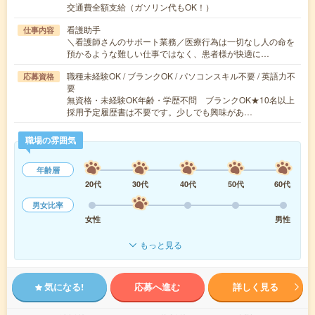
交通費全額支給（ガソリン代もOK！）
看護助手
仕事内容
＼看護師さんのサポート業務／医療行為は一切なし人の命を
預かるような難しい仕事ではなく、患者様が快適に…
職種未経験OK / ブランクOK / パソコンスキル不要 / 英語力不
応募資格
要
無資格・未経験OK年齢・学歴不問 ブランクOK★10名以上
採用予定履歴書は不要です。少しでも興味があ…
職場の雰囲気
年齢層
20代
30代
40代
50代
60代
男女比率
女性
男性
もっと見る
気になる!
応募へ進む
詳しく見る