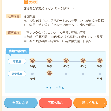
交通費
交通費全額支給（ガソリン代もOK！）
介護関連
仕事内容
≪少人数施設での生活サポート≫お年寄りたちが自立を目指
して集団生活を送る「グループホーム」。食材の買…
ブランクOK / パソコンスキル不要 / 英語力不要
応募資格
≪年齢・学歴不問！≫■資格と実務経験をお持ちの方＊履歴
書不要＊面談確約≪待遇≫・社会保険完備・社員登…
職場の雰囲気
年齢層
20代
30代
40代
50代
60代
男女比率
女性
男性
もっと見る
気になる!
応募へ進む
詳しく見る