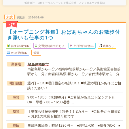
派遣会社
日研トータルソーシング株式会社 メディカルケア事業部
未読
掲載日
2026/08/06
NEW
【オープニング募集】おばあちゃんのお散歩付
き添いも仕事の1つ
職種未経験OK
交通費別途支給あり
土日祝日が休み
残業なし
WEB登録OK
派遣
福島県福島市
勤務地
南福島駅から---分／福島学院前駅から---分／美術館図書館前
駅から---分／赤岩(福島県)駅から---分／岩代清水駅から---分
週2日～OK ■曜日固定の相談OK！ ■希望の曜日があればご相
曜日頻度
談ください！
9:00～18:00（休憩60分）■ご希望があれば下記シフトも
時間
OK！早番 7:00～16:00遅番 …
【現在も積極採用中！急募！】2カ月～ ■ご応募から最短2
期間
～3日後の就業も相談可能です！
無資格未経験：時給1280円～ ■週払いOK ■扶養内OK ■
時給