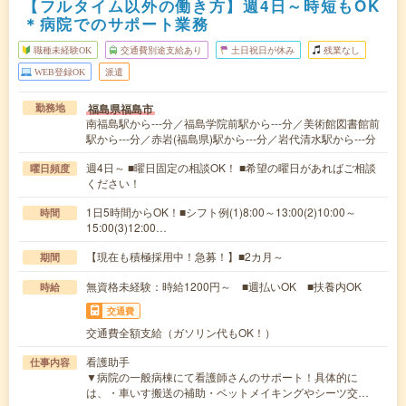
【フルタイム以外の働き方】週4日～時短もOK
＊病院でのサポート業務
職種未経験OK
交通費別途支給あり
土日祝日が休み
残業なし
WEB登録OK
派遣
福島県福島市
勤務地
南福島駅から---分／福島学院前駅から---分／美術館図書館前
駅から---分／赤岩(福島県)駅から---分／岩代清水駅から---分
週4日～ ■曜日固定の相談OK！ ■希望の曜日があればご相談
曜日頻度
ください！
1日5時間からOK！■シフト例(1)8:00～13:00(2)10:00～
時間
15:00(3)12:00…
【現在も積極採用中！急募！】■2カ月～
期間
無資格未経験：時給1200円～ ■週払いOK ■扶養内OK
時給
交通費
交通費全額支給（ガソリン代もOK！）
看護助手
仕事内容
▼病院の一般病棟にて看護師さんのサポート！具体的に
は、・車いす搬送の補助・ベットメイキングやシーツ交…