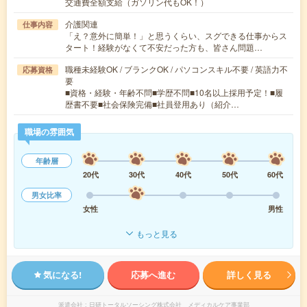
交通費全額支給（ガソリン代もOK！）
介護関連
仕事内容
「え？意外に簡単！」と思うくらい、スグできる仕事からス
タート！経験がなくて不安だった方も、皆さん問題…
職種未経験OK / ブランクOK / パソコンスキル不要 / 英語力不
応募資格
要
■資格・経験・年齢不問■学歴不問■10名以上採用予定！■履
歴書不要■社会保険完備■社員登用あり（紹介…
職場の雰囲気
年齢層
20代
30代
40代
50代
60代
男女比率
女性
男性
もっと見る
気になる!
応募へ進む
詳しく見る
派遣会社
日研トータルソーシング株式会社 メディカルケア事業部