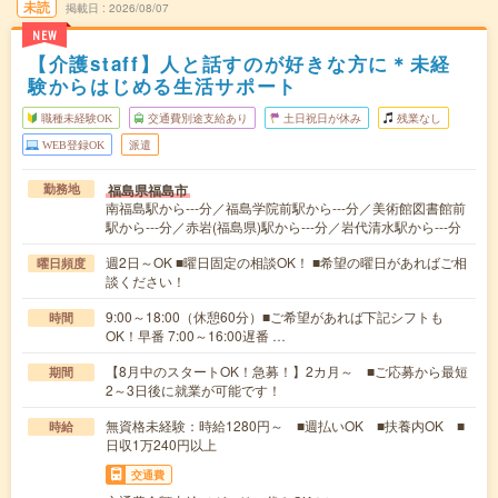
未読
掲載日
2026/08/07
NEW
【介護staff】人と話すのが好きな方に＊未経
験からはじめる生活サポート
職種未経験OK
交通費別途支給あり
土日祝日が休み
残業なし
WEB登録OK
派遣
福島県福島市
勤務地
南福島駅から---分／福島学院前駅から---分／美術館図書館前
駅から---分／赤岩(福島県)駅から---分／岩代清水駅から---分
週2日～OK ■曜日固定の相談OK！ ■希望の曜日があればご相
曜日頻度
談ください！
9:00～18:00（休憩60分）■ご希望があれば下記シフトも
時間
OK！早番 7:00～16:00遅番 …
【8月中のスタートOK！急募！】2カ月～ ■ご応募から最短
期間
2～3日後に就業が可能です！
無資格未経験：時給1280円～ ■週払いOK ■扶養内OK ■
時給
日収1万240円以上
交通費