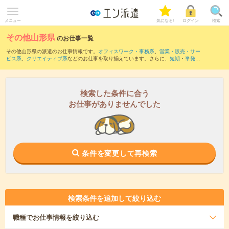
メニュー
気になる!
ログイン
検索
その他山形県
のお仕事一覧
その他山形県の派遣のお仕事情報です。
オフィスワーク・事務系
、
営業・販売・サー
ビス系
、
クリエイティブ系
などのお仕事を取り揃えています。さらに、
短期
・
単発
な
どの期間や、
職種未経験OK
などのこだわり条件で絞り込んでいただけます。
検索した条件に合う
お仕事がありませんでした
条件を変更して再検索
検索条件を追加して絞り込む
職種
でお仕事情報を絞り込む