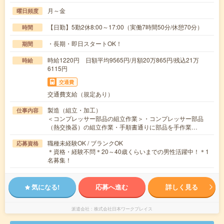
月～金
曜日頻度
【日勤】5勤2休8:00～17:00（実働7時間50分/休憩70分）
時間
・長期・即日スタートOK！
期間
時給1220円 日額平均9565円/月額20万865円/残込21万
時給
6115円
交通費
交通費支給（規定あり）
製造（組立・加工）
仕事内容
＜コンプレッサー部品の組立作業＞・コンプレッサー部品
（熱交換器）の組立作業・手順書通りに部品を手作業…
職種未経験OK / ブランクOK
応募資格
＊資格・経験不問＊20～40歳くらいまでの男性活躍中！＊1
名募集！
気になる!
応募へ進む
詳しく見る
派遣会社
株式会社日本ワークプレイス