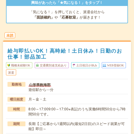
興味があったら「★気になる！」をタップ！
「気になる！」を押しておくと、派遣会社から
「面談確約」
や
「応募歓迎」
が届きます！
未読
給与即払いOK！高時給！土日休み！日勤のお
仕事！部品加工
職種未経験OK
交通費別途支給あり
土日祝日が休み
WEB登録OK
派遣
山形県飽海郡
勤務地
遊佐駅から---分
月～金・土
曜日頻度
8:00～17:009:00～17:00※表記のうち実働6時間50分から7時
時間
間50分です。
長期【ご応募から1週間以内(最短2日目)のスピード就業が可
期間
能】即日～