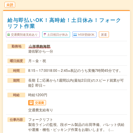
未読
給与即払いOK！高時給！土日休み！フォーク
リフト作業
交通費別途支給あり
土日祝日が休み
WEB登録OK
派遣
山形県飽海郡
勤務地
遊佐駅から---分
月～金・祝
曜日頻度
8:15～17:0018:00～2:45※表記のうち実働7時間45分です。
時間
長期【ご応募から1週間以内(最短2日目)のスピード就業が可
期間
能】即日～
時給1200円
時給
交通費
交通費支給有り
フォークリフト
仕事内容
製造ラインの監視、段ボール製品の出荷準備、パレット供給
や運搬・梱包・ピッキング作業をお願いします。（…