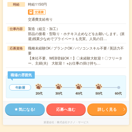
時給1150円
時給
交通費
交通費支給有り
製造（組立・加工）
仕事内容
部品の接着・型取り・ホチキス止めなどをお願いします。(派
遣)残業少なめでプライベートも充実。人気の日…
職種未経験OK / ブランクOK / パソコンスキル不要 / 英語力不
応募資格
要
【来社不要、WEB登録OK！】〇未経験大歓迎！〇フリータ
ー、主婦(夫) 大歓迎！ ※お仕事の掛け持ち…
職場の雰囲気
年齢層
20代
30代
40代
50代
60代
気になる!
応募へ進む
詳しく見る
派遣会社
株式会社テクノ・サービス