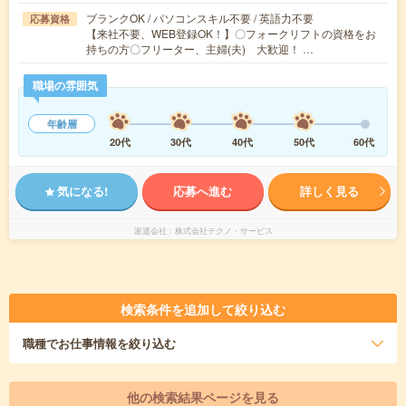
ブランクOK / パソコンスキル不要 / 英語力不要
応募資格
【来社不要、WEB登録OK！】〇フォークリフトの資格をお
持ちの方〇フリーター、主婦(夫) 大歓迎！ …
職場の雰囲気
年齢層
20代
30代
40代
50代
60代
気になる!
応募へ進む
詳しく見る
派遣会社
株式会社テクノ・サービス
検索条件を追加して絞り込む
職種
でお仕事情報を絞り込む
他の検索結果ページを見る