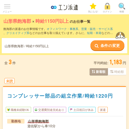
メニュー
気になる!
ログイン
検索
山形県飽海郡
×
時給1150円以上
のお仕事一覧
飽海郡の派遣のお仕事情報です。
オフィスワーク・事務系
、
営業・販売・サービス系
、
クリエイティブ系
などのお仕事を取り揃えています。さらに、
短期
・
単発
などの期
間や、
職種未経験OK
などのこだわり条件で絞り込んでいただけます。
条件の変更
山形県飽海郡 / 時給1150円以上
3
1,183
全
件
平均時給:
円
時給順
新着順
未読
コンプレッサー部品の組立作業/時給1220円
職種未経験OK
交通費別途支給あり
土日祝日が休み
派遣
山形県飽海郡
勤務地
遊佐駅から車10分