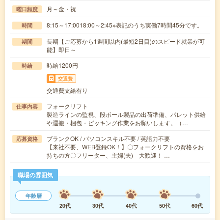
月～金・祝
曜日頻度
8:15～17:0018:00～2:45※表記のうち実働7時間45分です。
時間
長期【ご応募から1週間以内(最短2日目)のスピード就業が可
期間
能】即日～
時給1200円
時給
交通費
交通費支給有り
フォークリフト
仕事内容
製造ラインの監視、段ボール製品の出荷準備、パレット供給
や運搬・梱包・ピッキング作業をお願いします。（…
ブランクOK / パソコンスキル不要 / 英語力不要
応募資格
【来社不要、WEB登録OK！】〇フォークリフトの資格をお
持ちの方〇フリーター、主婦(夫) 大歓迎！ …
職場の雰囲気
年齢層
20代
30代
40代
50代
60代