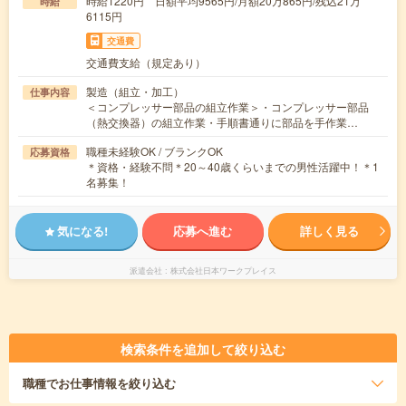
時給1220円 日額平均9565円/月額20万865円/残込21万
時給
6115円
交通費
交通費支給（規定あり）
製造（組立・加工）
仕事内容
＜コンプレッサー部品の組立作業＞・コンプレッサー部品
（熱交換器）の組立作業・手順書通りに部品を手作業…
職種未経験OK / ブランクOK
応募資格
＊資格・経験不問＊20～40歳くらいまでの男性活躍中！＊1
名募集！
気になる!
応募へ進む
詳しく見る
派遣会社
株式会社日本ワークプレイス
検索条件を追加して絞り込む
職種
でお仕事情報を絞り込む