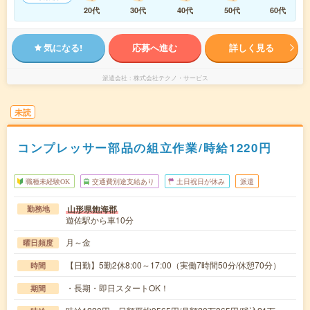
20代
30代
40代
50代
60代
気になる!
応募へ進む
詳しく見る
派遣会社
株式会社テクノ・サービス
未読
コンプレッサー部品の組立作業/時給1220円
職種未経験OK
交通費別途支給あり
土日祝日が休み
派遣
山形県飽海郡
勤務地
遊佐駅から車10分
月～金
曜日頻度
【日勤】5勤2休8:00～17:00（実働7時間50分/休憩70分）
時間
・長期・即日スタートOK！
期間