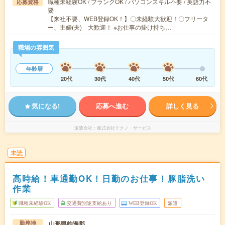
職種未経験OK / ブランクOK / パソコンスキル不要 / 英語力不
応募資格
要
【来社不要、WEB登録OK！】〇未経験大歓迎！〇フリータ
ー、主婦(夫) 大歓迎！ ※お仕事の掛け持ち…
職場の雰囲気
年齢層
20代
30代
40代
50代
60代
気になる!
応募へ進む
詳しく見る
派遣会社
株式会社テクノ・サービス
未読
高時給！車通勤OK！日勤のお仕事！豚脂洗い
作業
職種未経験OK
交通費別途支給あり
WEB登録OK
派遣
山形県飽海郡
勤務地