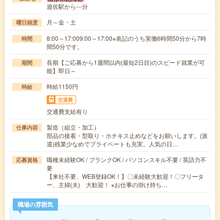
遊佐駅から---分
月～金・土
曜日頻度
8:00～17:009:00～17:00※表記のうち実働6時間50分から7時
時間
間50分です。
長期【ご応募から1週間以内(最短2日目)のスピード就業が可
期間
能】即日～
時給1150円
時給
交通費
交通費支給有り
製造（組立・加工）
仕事内容
部品の接着・型取り・ホチキス止めなどをお願いします。(派
遣)残業少なめでプライベートも充実。人気の日…
職種未経験OK / ブランクOK / パソコンスキル不要 / 英語力不
応募資格
要
【来社不要、WEB登録OK！】〇未経験大歓迎！〇フリータ
ー、主婦(夫) 大歓迎！ ※お仕事の掛け持ち…
職場の雰囲気