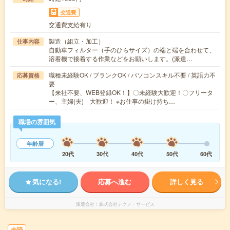
交通費
交通費支給有り
製造（組立・加工）
仕事内容
自動車フィルター（手のひらサイズ）の端と端を合わせて、
溶着機で接着する作業などをお願いします。(派遣…
職種未経験OK / ブランクOK / パソコンスキル不要 / 英語力不
応募資格
要
【来社不要、WEB登録OK！】〇未経験大歓迎！〇フリータ
ー、主婦(夫) 大歓迎！ ※お仕事の掛け持ち…
職場の雰囲気
年齢層
20代
30代
40代
50代
60代
気になる!
応募へ進む
詳しく見る
派遣会社
株式会社テクノ・サービス
未読