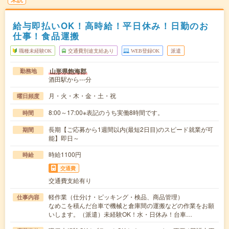
給与即払いOK！高時給！平日休み！日勤のお
仕事！食品運搬
職種未経験OK
交通費別途支給あり
WEB登録OK
派遣
山形県飽海郡
勤務地
酒田駅から---分
月・火・木・金・土・祝
曜日頻度
8:00～17:00※表記のうち実働8時間です。
時間
長期【ご応募から1週間以内(最短2日目)のスピード就業が可
期間
能】即日～
時給1100円
時給
交通費
交通費支給有り
軽作業（仕分け・ピッキング・検品、商品管理）
仕事内容
なめこを積んだ台車で機械と倉庫間の運搬などの作業をお願
いします。（派遣）未経験OK！水・日休み！台車…