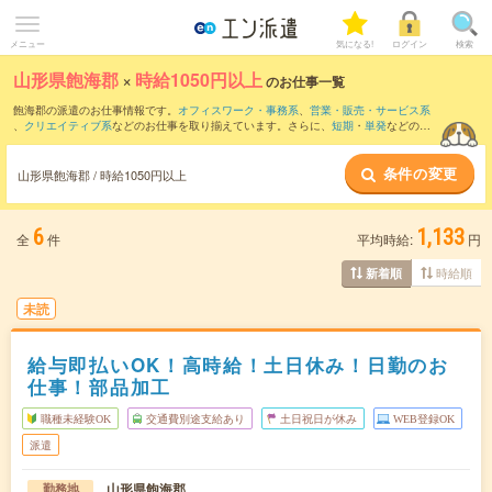
メニュー
気になる!
ログイン
検索
山形県飽海郡
×
時給1050円以上
のお仕事一覧
飽海郡の派遣のお仕事情報です。
オフィスワーク・事務系
、
営業・販売・サービス系
、
クリエイティブ系
などのお仕事を取り揃えています。さらに、
短期
・
単発
などの期
間や、
職種未経験OK
などのこだわり条件で絞り込んでいただけます。
条件の変更
山形県飽海郡 / 時給1050円以上
6
1,133
全
件
平均時給:
円
時給順
新着順
未読
給与即払いOK！高時給！土日休み！日勤のお
仕事！部品加工
職種未経験OK
交通費別途支給あり
土日祝日が休み
WEB登録OK
派遣
山形県飽海郡
勤務地