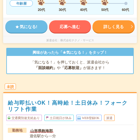
年齢層
20代
30代
40代
50代
60代
気になる!
応募へ進む
詳しく見る
派遣会社
株式会社テクノ・サービス
興味があったら「★気になる！」をタップ！
「気になる！」を押しておくと、派遣会社から
「面談確約」
や
「応募歓迎」
が届きます！
未読
給与即払いOK！高時給！土日休み！フォーク
リフト作業
交通費別途支給あり
土日祝日が休み
WEB登録OK
派遣
山形県飽海郡
勤務地
遊佐駅から---分