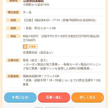
山形県西置賜郡
勤務地
小国駅から徒歩14分
月～金
曜日頻度
【日勤】5勤2休8:20～17:10（実働7時間50分/休憩60分）
時間
・長期・即日スタートOK
期間
時給1420円 日額平均1万1133円/月額23万3793円/残込25
時給
万1543円
交通費
交通費支給（規定あり）
製造（組立・加工）
仕事内容
＜カーボン製品の加工業務＞・各種カーボン製品のマシニン
グ加工業務・旋盤マシンを使用した材料の切断業務…
職種未経験OK / ブランクOK
応募資格
＊資格・経験不問＊18～55歳くらいまでの男女活躍中＊3名
募集
気になる!
応募へ進む
詳しく見る
派遣会社
株式会社日本ワークプレイス