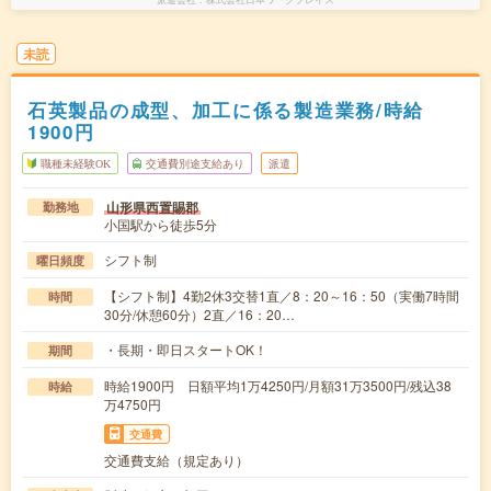
未読
石英製品の成型、加工に係る製造業務/時給
1900円
職種未経験OK
交通費別途支給あり
派遣
山形県西置賜郡
勤務地
小国駅から徒歩5分
シフト制
曜日頻度
【シフト制】4勤2休3交替1直／8：20～16：50（実働7時間
時間
30分/休憩60分）2直／16：20…
・長期・即日スタートOK！
期間
時給1900円 日額平均1万4250円/月額31万3500円/残込38
時給
万4750円
交通費
交通費支給（規定あり）