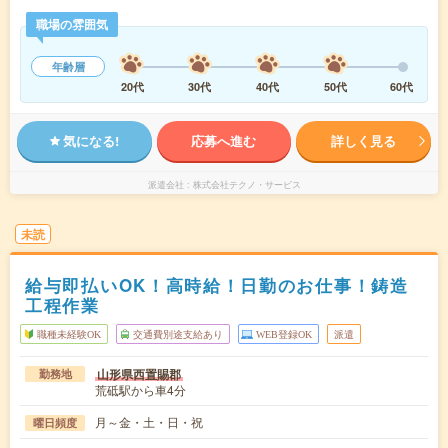
職場の雰囲気
年齢層
20代
30代
40代
50代
60代
気になる!
応募へ進む
詳しく見る
派遣会社
株式会社テクノ・サービス
未読
給与即払いOK！高時給！日勤のお仕事！鋳造
工程作業
職種未経験OK
交通費別途支給あり
WEB登録OK
派遣
山形県西置賜郡
勤務地
荒砥駅から車4分
月～金・土・日・祝
曜日頻度