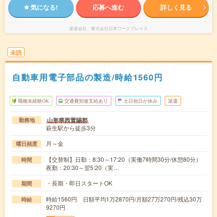
気になる!
応募へ進む
詳しく見る
派遣会社
株式会社日本ワークプレイス
未読
自動車用電子部品の製造/時給1560円
職種未経験OK
交通費別途支給あり
土日祝日が休み
派遣
山形県西置賜郡
勤務地
萩生駅から徒歩3分
月～金
曜日頻度
【交替制】日勤：8:30～17:20（実働7時間30分/休憩80分）
時間
夜勤：20:30～翌5:20（実…
・長期・即日スタートOK
期間
時給1560円 日額平均1万2870円/月額27万270円/残込30万
時給
9270円