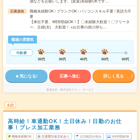
測などをお願いします。(派遣)未経験OKです…
職種未経験OK / ブランクOK / パソコンスキル不要 / 英語力不
応募資格
要
【来社不要、WEB登録OK！】〇未経験大歓迎！〇フリータ
ー、主婦(夫) 大歓迎！ ※お仕事の掛け持ち…
職場の雰囲気
年齢層
20代
30代
40代
50代
60代
気になる!
応募へ進む
詳しく見る
派遣会社
株式会社テクノ・サービス
未読
高時給！車通勤OK！土日休み！日勤のお仕
事！プレス加工業務
職種未経験OK
交通費別途支給あり
土日祝日が休み
WEB登録OK