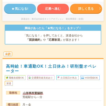
気になる!
応募へ進む
詳しく見る
派遣会社
株式会社綜合キャリアオプション 製造事業部（全国）
興味があったら「★気になる！」をタップ！
「気になる！」を押しておくと、派遣会社から
「面談確約」
や
「応募歓迎」
が届きます！
未読
高時給！車通勤OK！土日休み！研削盤オペレ
ーター
職種未経験OK
交通費別途支給あり
土日祝日が休み
WEB登録OK
派遣
山形県西置賜郡
勤務地
荒砥駅から---分
月～金
曜日頻度