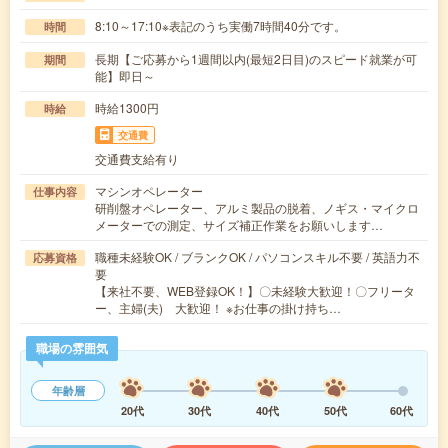
8:10～17:10※表記のうち実働7時間40分です。
時間
長期【ご応募から1週間以内(最短2日目)のスピード就業が可
期間
能】即日～
時給1300円
時給
交通費
交通費支給有り
マシンオペレーター
仕事内容
研削盤オペレーター、アルミ製品の脱着、ノギス・マイクロ
メーターでの測定、サイズ補正作業をお願いします…
職種未経験OK / ブランクOK / パソコンスキル不要 / 英語力不
応募資格
要
【来社不要、WEB登録OK！】〇未経験大歓迎！〇フリータ
ー、主婦(夫) 大歓迎！ ※お仕事の掛け持ち…
職場の雰囲気
年齢層
20代
30代
40代
50代
60代