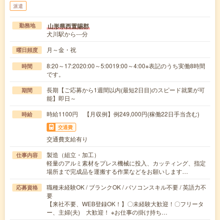
派遣
山形県西置賜郡
勤務地
犬川駅から---分
月～金・祝
曜日頻度
8:20～17:2020:00～5:0019:00～4:00※表記のうち実働8時間
時間
です。
長期【ご応募から1週間以内(最短2日目)のスピード就業が可
期間
能】即日～
時給1100円 【月収例】例249,000円(稼働22日手当含む)
時給
交通費
交通費支給有り
製造（組立・加工）
仕事内容
軽量のアルミ素材をプレス機械に投入、カッティング、指定
場所まで完成品を運搬する作業などをお願いします…
職種未経験OK / ブランクOK / パソコンスキル不要 / 英語力不
応募資格
要
【来社不要、WEB登録OK！】〇未経験大歓迎！〇フリータ
ー、主婦(夫) 大歓迎！ ※お仕事の掛け持ち…