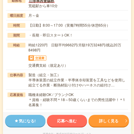
山形県西置賜郡
勤務地
荒砥駅から車10分
月～金
曜日頻度
【日勤】8:00～17:00（実働7時間55分/休憩65分）
時間
・長期・即日スタートOK！
期間
時給1220円 日額平均9662円/月額19万3248円/残込20万
時給
8498円
交通費
交通費支給（規定あり）
製造（組立・加工）
仕事内容
半導体装置の組立作業・半導体冷却装置を工具などを使用し
組立てる作業・断熱材貼り付けやハーネスの組付け…
職種未経験OK / ブランクOK
応募資格
＊資格・経験不問＊18～50歳くらいまでの男性活躍中！＊1
名募集！
気になる!
応募へ進む
詳しく見る
派遣会社
株式会社日本ワークプレイス