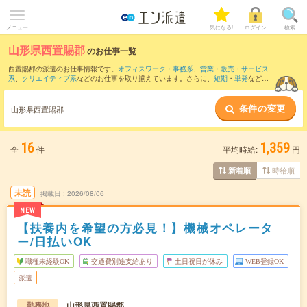
メニュー
気になる!
ログイン
検索
山形県西置賜郡
のお仕事一覧
西置賜郡の派遣のお仕事情報です。
オフィスワーク・事務系
、
営業・販売・サービス
系
、
クリエイティブ系
などのお仕事を取り揃えています。さらに、
短期
・
単発
などの
期間や、
職種未経験OK
などのこだわり条件で絞り込んでいただけます。
条件の変更
山形県西置賜郡
16
1,359
全
件
平均時給:
円
時給順
新着順
未読
掲載日
2026/08/06
NEW
【扶養内を希望の方必見！】機械オペレータ
ー/日払いOK
職種未経験OK
交通費別途支給あり
土日祝日が休み
WEB登録OK
派遣
山形県西置賜郡
勤務地