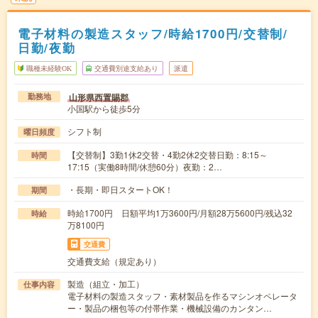
電子材料の製造スタッフ/時給1700円/交替制/
日勤/夜勤
職種未経験OK
交通費別途支給あり
派遣
山形県西置賜郡
勤務地
小国駅から徒歩5分
シフト制
曜日頻度
【交替制】3勤1休2交替・4勤2休2交替日勤：8:15～
時間
17:15（実働8時間/休憩60分）夜勤：2…
・長期・即日スタートOK！
期間
時給1700円 日額平均1万3600円/月額28万5600円/残込32
時給
万8100円
交通費
交通費支給（規定あり）
製造（組立・加工）
仕事内容
電子材料の製造スタッフ・素材製品を作るマシンオペレータ
ー・製品の梱包等の付帯作業・機械設備のカンタン…