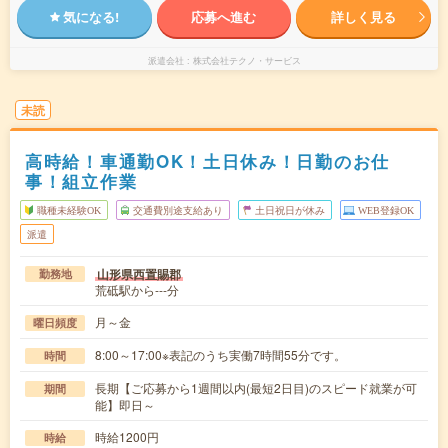
気になる!
応募へ進む
詳しく見る
派遣会社
株式会社テクノ・サービス
未読
高時給！車通勤OK！土日休み！日勤のお仕
事！組立作業
職種未経験OK
交通費別途支給あり
土日祝日が休み
WEB登録OK
派遣
山形県西置賜郡
勤務地
荒砥駅から---分
月～金
曜日頻度
8:00～17:00※表記のうち実働7時間55分です。
時間
長期【ご応募から1週間以内(最短2日目)のスピード就業が可
期間
能】即日～
時給1200円
時給