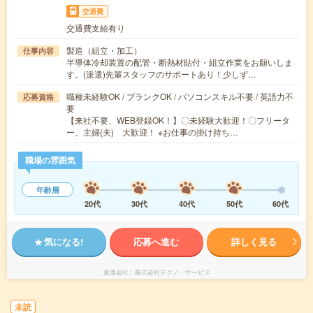
交通費
交通費支給有り
製造（組立・加工）
仕事内容
半導体冷却装置の配管・断熱材貼付・組立作業をお願いしま
す。(派遣)先輩スタッフのサポートあり！少しず…
職種未経験OK / ブランクOK / パソコンスキル不要 / 英語力不
応募資格
要
【来社不要、WEB登録OK！】〇未経験大歓迎！〇フリータ
ー、主婦(夫) 大歓迎！ ※お仕事の掛け持ち…
職場の雰囲気
年齢層
20代
30代
40代
50代
60代
気になる!
応募へ進む
詳しく見る
派遣会社
株式会社テクノ・サービス
未読