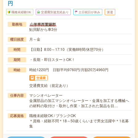
円
職種未経験OK
交通費別途支給あり
土日祝日が休み
派遣
山形県西置賜郡
勤務地
鮎貝駅から車3分
月～金
曜日頻度
【日勤】8:00～17:10（実働8時間/休憩70分）
時間
・長期・即日スタートOK！
期間
時給1220円 日額平均9760円/月額20万4960円
時給
交通費
交通費支給（規定あり）
マシンオペレーター
仕事内容
金属部品の加工マシンオペレーター・金属を加工する機械へ
の材料の取付け・取外し作業・加工された製品を目…
職種未経験OK / ブランクOK
応募資格
＊資格・経験不問＊18～50歳くらいまで男女活躍中＊1名募
集