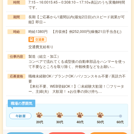
7:15～16:0015:45～0:308:10～17:10※表記のうち実働8時間
時間
です。
長期【ご応募から1週間以内(最短2日目)のスピード就業が可
期間
能】即日～
時給1380円 【月収例】例252,000円(稼働21日手当含む)
時給
交通費
交通費支給有り
製造（組立・加工）
仕事内容
コンベアで流れてくる成型後の自動車部品をハンマーを使っ
て不要なところを取り除く、外観検査などをお願い…
職種未経験OK / ブランクOK / パソコンスキル不要 / 英語力不
応募資格
要
【来社不要、WEB登録OK！】〇未経験大歓迎！〇フリータ
ー、主婦(夫) 大歓迎！ ※お仕事の掛け持ち…
職場の雰囲気
年齢層
20代
30代
40代
50代
60代