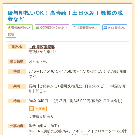
給与即払いOK！高時給！土日休み！機械の脱
着など
職種未経験OK
交通費別途支給あり
土日祝日が休み
WEB登録OK
派遣
山形県西置賜郡
勤務地
荒砥駅から車4分
月～金・祝
曜日頻度
7:15～16:1516:15～1:158:10～17:10※表記のうち実働8時間
時間
です。
長期【ご応募から1週間以内(最短2日目)のスピード就業が可
期間
能】即日～
時給1340円 【月収例】例245,000円(稼働21日手当含む)
時給
交通費
交通費支給有り
製造（組立・加工）
仕事内容
MC・NC旋盤の脱着のみ、ノギス・マイクロメーターでの計