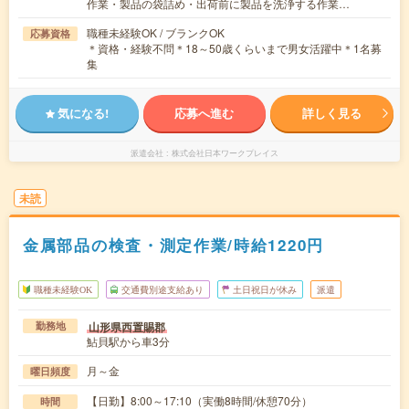
作業・製品の袋詰め・出荷前に製品を洗浄する作業…
職種未経験OK / ブランクOK
応募資格
＊資格・経験不問＊18～50歳くらいまで男女活躍中＊1名募
集
気になる!
応募へ進む
詳しく見る
派遣会社
株式会社日本ワークプレイス
未読
金属部品の検査・測定作業/時給1220円
職種未経験OK
交通費別途支給あり
土日祝日が休み
派遣
山形県西置賜郡
勤務地
鮎貝駅から車3分
月～金
曜日頻度
【日勤】8:00～17:10（実働8時間/休憩70分）
時間