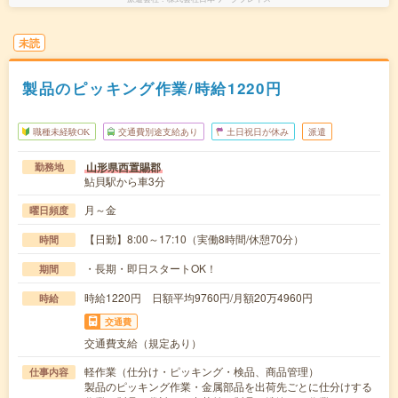
未読
製品のピッキング作業/時給1220円
職種未経験OK
交通費別途支給あり
土日祝日が休み
派遣
山形県西置賜郡
勤務地
鮎貝駅から車3分
月～金
曜日頻度
【日勤】8:00～17:10（実働8時間/休憩70分）
時間
・長期・即日スタートOK！
期間
時給1220円 日額平均9760円/月額20万4960円
時給
交通費
交通費支給（規定あり）
軽作業（仕分け・ピッキング・検品、商品管理）
仕事内容
製品のピッキング作業・金属部品を出荷先ごとに仕分けする