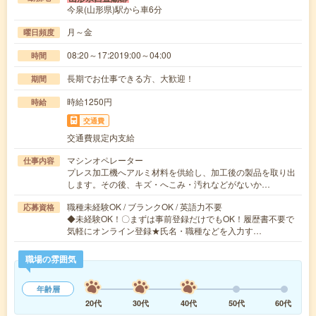
今泉(山形県)駅から車6分
月～金
曜日頻度
08:20～17:2019:00～04:00
時間
長期でお仕事できる方、大歓迎！
期間
時給1250円
時給
交通費
交通費規定内支給
マシンオペレーター
仕事内容
プレス加工機へアルミ材料を供給し、加工後の製品を取り出
します。その後、キズ・へこみ・汚れなどがないか…
職種未経験OK / ブランクOK / 英語力不要
応募資格
◆未経験OK！〇まずは事前登録だけでもOK！履歴書不要で
気軽にオンライン登録★氏名・職種などを入力す…
職場の雰囲気
年齢層
20代
30代
40代
50代
60代