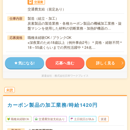
交通費
交通費支給（規定あり）
製造（組立・加工）
仕事内容
炭素製品の製造業務・各種カーボン製品の機械加工業務・旋
盤マシンを使用した材料の切断業務・加熱炉機器の…
職種未経験OK / ブランクOK
応募資格
※深夜業のため18歳以上（例外事由2号）＊資格・経験不問＊
18～55歳くらいまでの男性活躍中＊24名…
気になる!
応募へ進む
詳しく見る
派遣会社
株式会社日本ワークプレイス
未読
カーボン製品の加工業務/時給1420円
職種未経験OK
交通費別途支給あり
土日祝日が休み
派遣