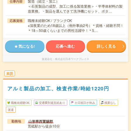
製造（組立・加工）
仕事内容
＜石英製品の成型、加工に係る製造業務＞・半導体材料の製
造業務。・製品を運んできて洗浄機にセット、ボタ…
職種未経験OK / ブランクOK
応募資格
※深夜業のため18歳以上（例外事由2号）＊資格・経験不問！
＊18～50歳くらいまでの男性活躍中！＊5…
気になる!
応募へ進む
詳しく見る
派遣会社
株式会社日本ワークプレイス
未読
アルミ製品の加工、検査作業/時給1220円
職種未経験OK
交通費別途支給あり
土日祝日が休み
残業なし
派遣
山形県西置賜郡
勤務地
荒砥駅から徒歩10分