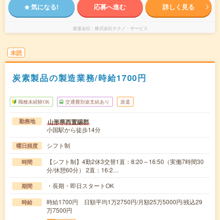
気になる!
応募へ進む
詳しく見る
派遣会社
株式会社テクノ・サービス
未読
炭素製品の製造業務/時給1700円
職種未経験OK
交通費別途支給あり
派遣
山形県西置賜郡
勤務地
小国駅から徒歩14分
シフト制
曜日頻度
【シフト制】4勤2休3交替1直：8:20～16:50（実働7時間30
時間
分/休憩60分） 2直：16:2…
・長期・即日スタートOK
期間
時給1700円 日額平均1万2750円/月額25万5000円/残込29
時給
万7500円