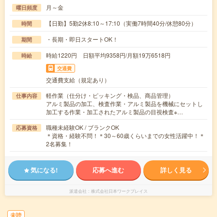
月～金
曜日頻度
【日勤】5勤2休8:10～17:10（実働7時間40分/休憩80分）
時間
・長期・即日スタートOK！
期間
時給1220円 日額平均9358円/月額19万6518円
時給
交通費
交通費支給（規定あり）
軽作業（仕分け・ピッキング・検品、商品管理）
仕事内容
アルミ製品の加工、検査作業・アルミ製品を機械にセットし
加工する作業・加工されたアルミ製品の目視検査※…
職種未経験OK / ブランクOK
応募資格
＊資格・経験不問！＊30～60歳くらいまでの女性活躍中！＊
2名募集！
気になる!
応募へ進む
詳しく見る
派遣会社
株式会社日本ワークプレイス
未読