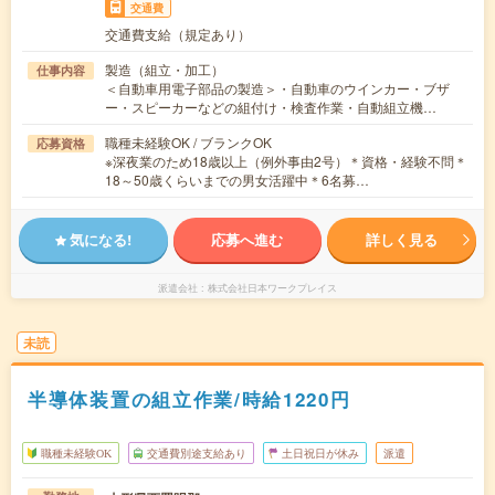
交通費
交通費支給（規定あり）
製造（組立・加工）
仕事内容
＜自動車用電子部品の製造＞・自動車のウインカー・ブザ
ー・スピーカーなどの組付け・検査作業・自動組立機…
職種未経験OK / ブランクOK
応募資格
※深夜業のため18歳以上（例外事由2号）＊資格・経験不問＊
18～50歳くらいまでの男女活躍中＊6名募…
気になる!
応募へ進む
詳しく見る
派遣会社
株式会社日本ワークプレイス
未読
半導体装置の組立作業/時給1220円
職種未経験OK
交通費別途支給あり
土日祝日が休み
派遣