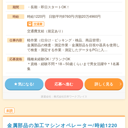
・長期・即日スタートOK！
期間
時給1220円 日額平均9760円/月額20万4960円
時給
交通費
交通費支給（規定あり）
軽作業（仕分け・ピッキング・検品、商品管理）
仕事内容
金属部品の検査・測定作業・金属部品を目視や器具を使用し
て検査・測定する作業・測定したデータをPCに入…
職種未経験OK / ブランクOK
応募資格
＊資格・経験不問＊18～50歳くらいまで男女活躍中＊1名募
集
気になる!
応募へ進む
詳しく見る
派遣会社
株式会社日本ワークプレイス
未読
金属部品の加工マシンオペレーター/時給1220