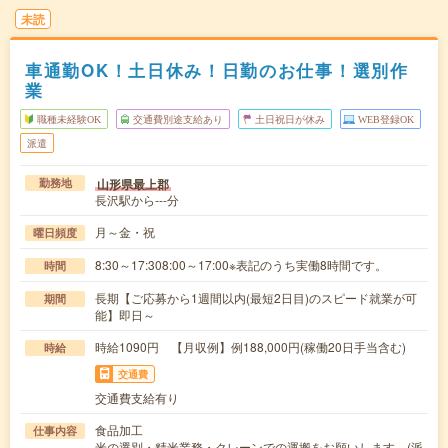
未読
車通勤OK！土日休み！日勤のお仕事！選別作
業
職種未経験OK
交通費別途支給あり
土日祝日が休み
WEB登録OK
派遣
山形県最上郡
勤務地
長沢駅から---分
月～金・祝
曜日頻度
8:30～17:308:00～17:00※表記のうち実働8時間です。
時間
長期【ご応募から1週間以内(最短2日目)のスピード就業が可
期間
能】即日～
時給1090円 【月収例】例188,000円(稼働20日手当含む)
時給
交通費
交通費支給有り
食品加工
仕事内容
米の選別・精米業務・クレーンでの運搬をお願いします。(派