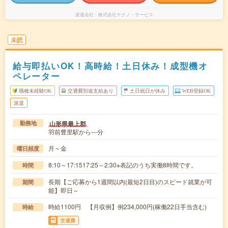
派遣会社
株式会社テクノ・サービス
未読
給与即払いOK！高時給！土日休み！成型機オ
ペレーター
職種未経験OK
交通費別途支給あり
土日祝日が休み
WEB登録OK
派遣
山形県最上郡
勤務地
羽前豊里駅から---分
月～金
曜日頻度
8:10～17:1517:25～2:30※表記のうち実働8時間です。
時間
長期【ご応募から1週間以内(最短2日目)のスピード就業が可
期間
能】即日～
時給1100円 【月収例】例234,000円(稼働22日手当含む)
時給
交通費