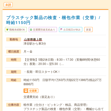
未読
プラスチック製品の検査・梱包作業（交替）/
時給1150円
職種未経験OK
交通費別途支給あり
土日祝日が休み
派遣
山形県最上郡
勤務地
津谷駅から車3分
月～金
曜日頻度
【交替制】5勤2休日勤：8:30～17:30（実働8時間/休憩60
時間
分）夜勤：20:30～翌5:30（…
・長期・即日スタートOK！
期間
時給1150円 日額平均1万63円/月額22万1386円/残込27万
時給
8886円
交通費
交通費支給（規定あり）
軽作業（仕分け・ピッキング・検品、商品管理）
仕事内容
プラスチック製品の検査・梱包作業（交替）・機械から出て