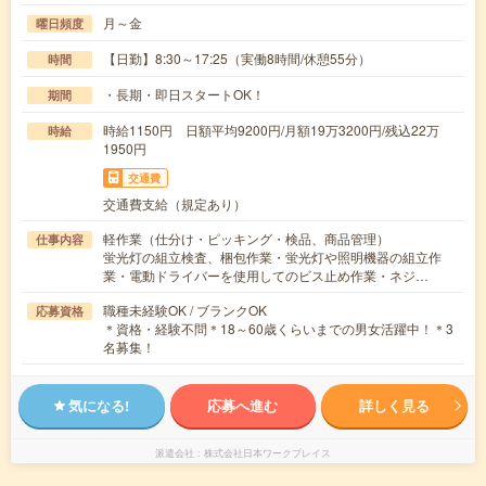
月～金
曜日頻度
【日勤】8:30～17:25（実働8時間/休憩55分）
時間
・長期・即日スタートOK！
期間
時給1150円 日額平均9200円/月額19万3200円/残込22万
時給
1950円
交通費
交通費支給（規定あり）
軽作業（仕分け・ピッキング・検品、商品管理）
仕事内容
蛍光灯の組立検査、梱包作業・蛍光灯や照明機器の組立作
業・電動ドライバーを使用してのビス止め作業・ネジ…
職種未経験OK / ブランクOK
応募資格
＊資格・経験不問＊18～60歳くらいまでの男女活躍中！＊3
名募集！
気になる!
応募へ進む
詳しく見る
派遣会社
株式会社日本ワークプレイス