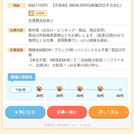
時給1100円 【月収例】例248,000円(稼働22日手当含む)
時給
交通費
交通費支給有り
軽作業（仕分け・ピッキング・検品、商品管理）
仕事内容
製品の外観検査業務などをお願いします。(派遣)日勤のみで
無理なくお仕事。長期勤務でしっかり経験を積め…
職種未経験OK / ブランクOK / パソコンスキル不要 / 英語力不
応募資格
要
【来社不要、WEB登録OK！】〇未経験大歓迎！〇フリータ
ー、主婦(夫) 大歓迎！ ※お仕事の掛け持ち…
職場の雰囲気
年齢層
20代
30代
40代
50代
60代
気になる!
応募へ進む
詳しく見る
派遣会社
株式会社テクノ・サービス