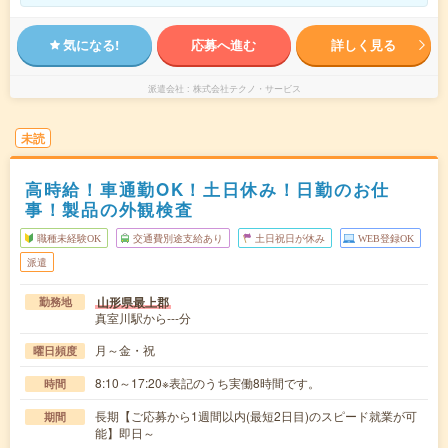
気になる!
応募へ進む
詳しく見る
派遣会社
株式会社テクノ・サービス
未読
高時給！車通勤OK！土日休み！日勤のお仕
事！製品の外観検査
職種未経験OK
交通費別途支給あり
土日祝日が休み
WEB登録OK
派遣
山形県最上郡
勤務地
真室川駅から---分
月～金・祝
曜日頻度
8:10～17:20※表記のうち実働8時間です。
時間
長期【ご応募から1週間以内(最短2日目)のスピード就業が可
期間
能】即日～