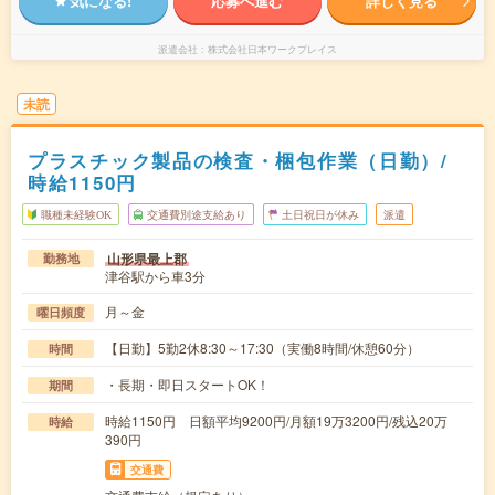
気になる!
応募へ進む
詳しく見る
派遣会社
株式会社日本ワークプレイス
未読
プラスチック製品の検査・梱包作業（日勤）/
時給1150円
職種未経験OK
交通費別途支給あり
土日祝日が休み
派遣
山形県最上郡
勤務地
津谷駅から車3分
月～金
曜日頻度
【日勤】5勤2休8:30～17:30（実働8時間/休憩60分）
時間
・長期・即日スタートOK！
期間
時給1150円 日額平均9200円/月額19万3200円/残込20万
時給
390円
交通費