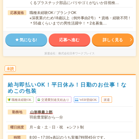
くるプラスチック部品にバリやゴミがないか目視検…
職種未経験OK / ブランクOK
応募資格
※深夜業のため18歳以上（例外事由2号）＊資格・経験不問！
＊55歳くらいまでの男性活躍中！＊2名募集…
気になる!
応募へ進む
詳しく見る
派遣会社
株式会社日本ワークプレイス
未読
給与即払いOK！平日休み！日勤のお仕事！な
めこの包装
職種未経験OK
交通費別途支給あり
WEB登録OK
派遣
山形県最上郡
勤務地
羽前豊里駅から---分
月～金・土・日・祝 ※シフト制
曜日頻度
8:00～17:00※表記のうち実働7時間45分です。
時間