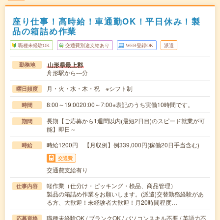
座り仕事！高時給！車通勤OK！平日休み！製
品の箱詰め作業
職種未経験OK
交通費別途支給あり
WEB登録OK
派遣
山形県最上郡
勤務地
舟形駅から---分
月・火・水・木・祝 ※シフト制
曜日頻度
8:00～19:0020:00～7:00※表記のうち実働10時間です。
時間
長期【ご応募から1週間以内(最短2日目)のスピード就業が可
期間
能】即日～
時給1200円 【月収例】例339,000円(稼働20日手当含む)
時給
交通費
交通費支給有り
軽作業（仕分け・ピッキング・検品、商品管理）
仕事内容
製品の箱詰め作業をお願いします。(派遣)交替勤務経験があ
る方、大歓迎！未経験者大歓迎！月20時間程度…
職種未経験OK / ブランクOK / パソコンスキル不要 / 英語力不
応募資格