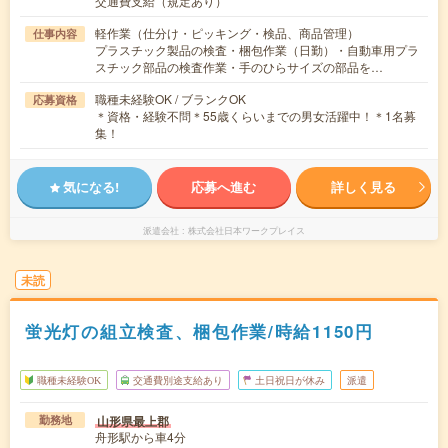
交通費支給（規定あり）
軽作業（仕分け・ピッキング・検品、商品管理）
仕事内容
プラスチック製品の検査・梱包作業（日勤）・自動車用プラ
スチック部品の検査作業・手のひらサイズの部品を…
職種未経験OK / ブランクOK
応募資格
＊資格・経験不問＊55歳くらいまでの男女活躍中！＊1名募
集！
気になる!
応募へ進む
詳しく見る
派遣会社
株式会社日本ワークプレイス
未読
蛍光灯の組立検査、梱包作業/時給1150円
職種未経験OK
交通費別途支給あり
土日祝日が休み
派遣
山形県最上郡
勤務地
舟形駅から車4分