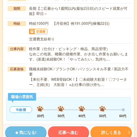
長期【ご応募から1週間以内(最短2日目)のスピード就業が可
期間
能】即日～
時給1050円 【月収例】例191,000円(稼働22日)
時給
交通費
交通費支給有り
軽作業（仕分け・ピッキング・検品、商品管理）
仕事内容
なめこの包装、種菌の接種作業、かき出し作業をお願いしま
す。(派遣)未経験OK！「やってみたい」気持ち…
職種未経験OK / ブランクOK / パソコンスキル不要 / 英語力不
応募資格
要
【来社不要、WEB登録OK！】〇未経験大歓迎！〇フリータ
ー、主婦(夫) 大歓迎！ ※お仕事の掛け持ち…
職場の雰囲気
年齢層
20代
30代
40代
50代
60代
気になる!
応募へ進む
詳しく見る