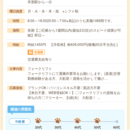
舟形駅から---分
月・火・水・木・祝 ※シフト制
曜日頻度
8:00～19:0020:00～7:00※表記のうち実働10時間です。
時間
長期【ご応募から1週間以内(最短2日目)のスピード就業が可
期間
能】即日～
時給1450円 【月収例】例409,000円(稼働20日手当含む)
時給
交通費
交通費支給有り
フォークリフト
仕事内容
フォークリフトにて運搬作業等をお願いします。(派遣)交替
勤務経験がある方、大歓迎！資格を活かして働け…
ブランクOK / パソコンスキル不要 / 英語力不要
応募資格
【来社不要、WEB登録OK！】〇フォークリフトの資格をお
持ちの方〇フリーター、主婦(夫) 大歓迎！ …
職場の雰囲気
年齢層
20代
30代
40代
50代
60代