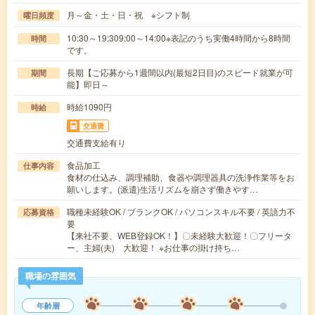
月～金・土・日・祝 ※シフト制
曜日頻度
10:30～19:309:00～14:00※表記のうち実働4時間から8時間
時間
です。
長期【ご応募から1週間以内(最短2日目)のスピード就業が可
期間
能】即日～
時給1090円
時給
交通費
交通費支給有り
食品加工
仕事内容
食材の仕込み、調理補助、食器や調理器具の洗浄作業等をお
願いします。(派遣)生活リズムを崩さず働きやす…
職種未経験OK / ブランクOK / パソコンスキル不要 / 英語力不
応募資格
要
【来社不要、WEB登録OK！】〇未経験大歓迎！〇フリータ
ー、主婦(夫) 大歓迎！ ※お仕事の掛け持ち…
職場の雰囲気
年齢層