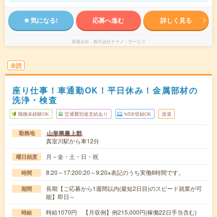
気になる!
応募へ進む
詳しく見る
派遣会社
株式会社テクノ・サービス
未読
座り仕事！車通勤OK！平日休み！金属部材の
洗浄・検査
職種未経験OK
交通費別途支給あり
WEB登録OK
派遣
山形県最上郡
勤務地
真室川駅から車12分
月～金・土・日・祝
曜日頻度
8:20～17:200:20～9:20※表記のうち実働8時間です。
時間
長期【ご応募から1週間以内(最短2日目)のスピード就業が可
期間
能】即日～
時給1070円 【月収例】例215,000円(稼働22日手当含む)
時給