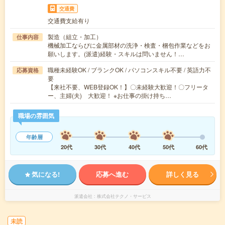
交通費
交通費支給有り
製造（組立・加工）
仕事内容
機械加工ならびに金属部材の洗浄・検査・梱包作業などをお
願いします。(派遣)経験・スキルは問いません！…
職種未経験OK / ブランクOK / パソコンスキル不要 / 英語力不
応募資格
要
【来社不要、WEB登録OK！】〇未経験大歓迎！〇フリータ
ー、主婦(夫) 大歓迎！ ※お仕事の掛け持ち…
職場の雰囲気
年齢層
20代
30代
40代
50代
60代
気になる!
応募へ進む
詳しく見る
派遣会社
株式会社テクノ・サービス
未読