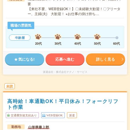
要
【来社不要、WEB登録OK！】〇未経験大歓迎！〇フリータ
ー、主婦(夫) 大歓迎！ ※お仕事の掛け持ち…
職場の雰囲気
年齢層
20代
30代
40代
50代
60代
気になる!
応募へ進む
詳しく見る
派遣会社
株式会社テクノ・サービス
未読
高時給！車通勤OK！平日休み！フォークリフ
ト作業
交通費別途支給あり
WEB登録OK
派遣
山形県最上郡
勤務地