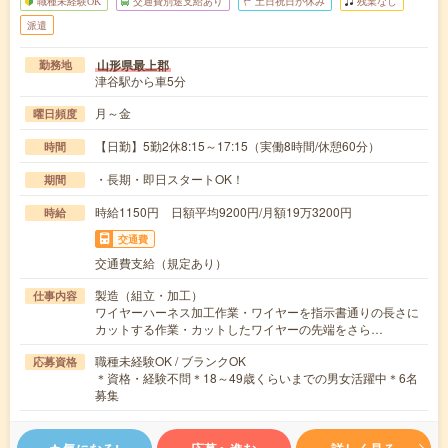
職種未経験OK
交通費別途支給あり
土日祝日が休み
残業なし
派遣
山形県最上郡
勤務地
津谷駅から車5分
月～金
曜日頻度
【日勤】5勤2休8:15～17:15（実働8時間/休憩60分）
時間
・長期・即日スタートOK！
期間
時給1150円 日額平均9200円/月額19万3200円
時給
交通費
交通費支給（規定あり）
製造（組立・加工）
仕事内容
ワイヤーハーネス加工作業・ワイヤーを指示書通りの長さに
カットする作業・カットしたワイヤーの先端をさら…
職種未経験OK / ブランクOK
応募資格
＊資格・経験不問＊18～49歳くらいまでの男女活躍中＊6名
募集