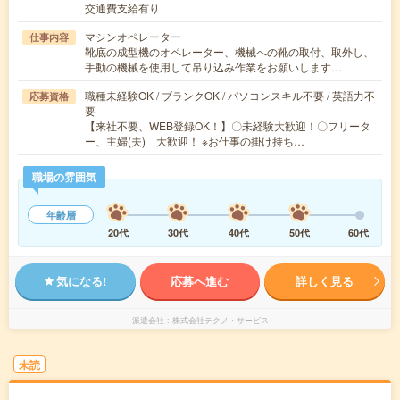
交通費支給有り
マシンオペレーター
仕事内容
靴底の成型機のオペレーター、機械への靴の取付、取外し、
手動の機械を使用して吊り込み作業をお願いします…
職種未経験OK / ブランクOK / パソコンスキル不要 / 英語力不
応募資格
要
【来社不要、WEB登録OK！】〇未経験大歓迎！〇フリータ
ー、主婦(夫) 大歓迎！ ※お仕事の掛け持ち…
職場の雰囲気
年齢層
20代
30代
40代
50代
60代
気になる!
応募へ進む
詳しく見る
派遣会社
株式会社テクノ・サービス
未読