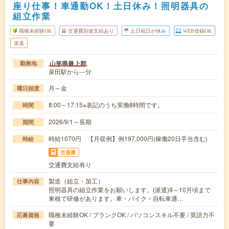
座り仕事！車通勤OK！土日休み！照明器具の
組立作業
職種未経験OK
交通費別途支給あり
土日祝日が休み
WEB登録OK
派遣
山形県最上郡
勤務地
泉田駅から---分
月～金
曜日頻度
8:00～17:15※表記のうち実働8時間です。
時間
2026/9/1～長期
期間
時給1070円 【月収例】例197,000円(稼働20日手当含む)
時給
交通費
交通費支給有り
製造（組立・加工）
仕事内容
照明器具の組立作業をお願いします。(派遣)9～10月頃まで
東根で研修があります。車・バイク・自転車通…
職種未経験OK / ブランクOK / パソコンスキル不要 / 英語力不
応募資格
要