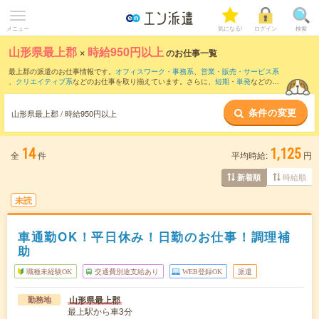
メニュー
気になる!
ログイン
検索
山形県最上郡
×
時給950円以上
のお仕事一覧
最上郡の派遣のお仕事情報です。
オフィスワーク・事務系
、
営業・販売・サービス系
、
クリエイティブ系
などのお仕事を取り揃えています。さらに、
短期
・
単発
などの期
間や、
職種未経験OK
などのこだわり条件で絞り込んでいただけます。
条件の変更
時給
1050円以上
・
1800円以上
の求人はこちら
山形県最上郡 / 時給950円以上
当サイトでは法令を遵守し、最低賃金以上の求人のみを掲載しています。
14
1,125
全
件
平均時給:
円
時給順
新着順
未読
車通勤OK！平日休み！日勤のお仕事！調理補
助
職種未経験OK
交通費別途支給あり
WEB登録OK
派遣
山形県最上郡
勤務地
最上駅から車3分