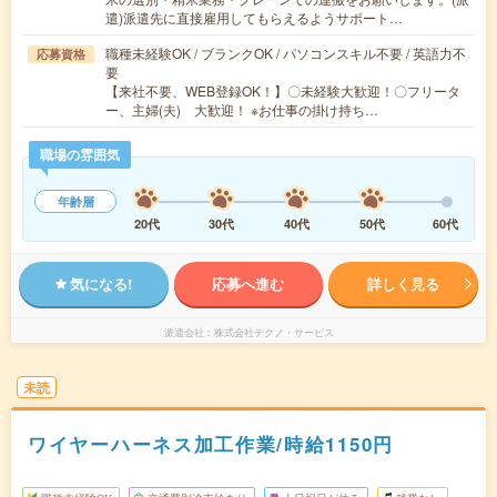
遣)派遣先に直接雇用してもらえるようサポート…
職種未経験OK / ブランクOK / パソコンスキル不要 / 英語力不
応募資格
要
【来社不要、WEB登録OK！】〇未経験大歓迎！〇フリータ
ー、主婦(夫) 大歓迎！ ※お仕事の掛け持ち…
職場の雰囲気
年齢層
20代
30代
40代
50代
60代
気になる!
応募へ進む
詳しく見る
派遣会社
株式会社テクノ・サービス
未読
ワイヤーハーネス加工作業/時給1150円