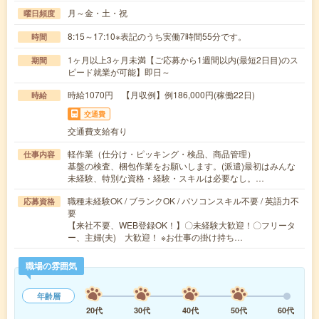
月～金・土・祝
曜日頻度
8:15～17:10※表記のうち実働7時間55分です。
時間
1ヶ月以上3ヶ月未満【ご応募から1週間以内(最短2日目)のス
期間
ピード就業が可能】即日～
時給1070円 【月収例】例186,000円(稼働22日)
時給
交通費
交通費支給有り
軽作業（仕分け・ピッキング・検品、商品管理）
仕事内容
基盤の検査、梱包作業をお願いします。(派遣)最初はみんな
未経験、特別な資格・経験・スキルは必要なし。…
職種未経験OK / ブランクOK / パソコンスキル不要 / 英語力不
応募資格
要
【来社不要、WEB登録OK！】〇未経験大歓迎！〇フリータ
ー、主婦(夫) 大歓迎！ ※お仕事の掛け持ち…
職場の雰囲気
年齢層
20代
30代
40代
50代
60代