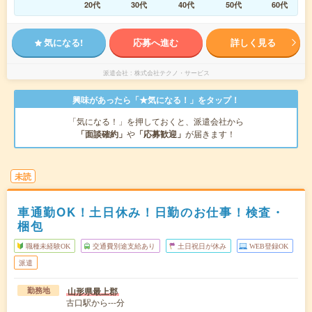
20代
30代
40代
50代
60代
気になる!
応募へ進む
詳しく見る
派遣会社
株式会社テクノ・サービス
興味があったら「★気になる！」をタップ！
「気になる！」を押しておくと、派遣会社から
「面談確約」
や
「応募歓迎」
が届きます！
未読
車通勤OK！土日休み！日勤のお仕事！検査・
梱包
職種未経験OK
交通費別途支給あり
土日祝日が休み
WEB登録OK
派遣
山形県最上郡
勤務地
古口駅から---分