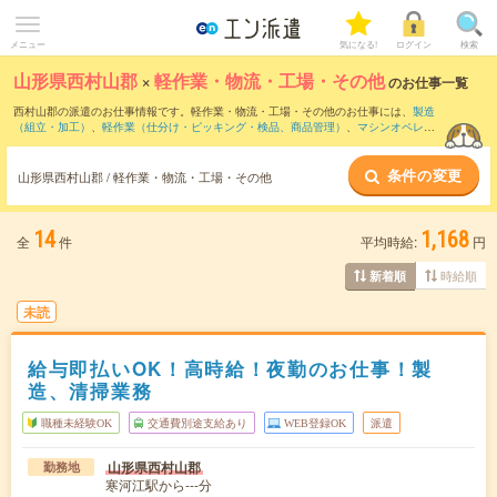
メニュー
気になる!
ログイン
検索
山形県西村山郡
×
軽作業・物流・工場・その他
のお仕事一覧
西村山郡の派遣のお仕事情報です。軽作業・物流・工場・その他のお仕事には、
製造
（組立・加工）
、
軽作業（仕分け・ピッキング・検品、商品管理）
、
マシンオペレー
ター
などがあります。さらに、
短期
・
単発
などの期間や、
職種未経験OK
などのこだわ
り条件で絞り込んでいただけます。
条件の変更
山形県西村山郡 / 軽作業・物流・工場・その他
14
1,168
全
件
平均時給:
円
時給順
新着順
未読
給与即払いOK！高時給！夜勤のお仕事！製
造、清掃業務
職種未経験OK
交通費別途支給あり
WEB登録OK
派遣
山形県西村山郡
勤務地
寒河江駅から---分