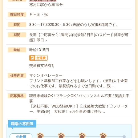
寒河江駅から車15分
月～金・祝
曜日頻度
8:30～17:3020:30～5:30※表記のうち実働8時間です。
時間
長期【ご応募から1週間以内(最短2日目)のスピード就業が可
期間
能】即日～
時給1315円
時給
交通費
交通費支給有り
マシンオペレーター
仕事内容
プリント基板加工作業などをお願いします。(派遣)大手企業
でのお仕事です。最初慣れるまでは日勤です。残…
職種未経験OK / ブランクOK / パソコンスキル不要 / 英語力不
応募資格
要
【来社不要、WEB登録OK！】〇未経験大歓迎！〇フリータ
ー、主婦(夫) 大歓迎！ ※お仕事の掛け持ち…
職場の雰囲気
年齢層