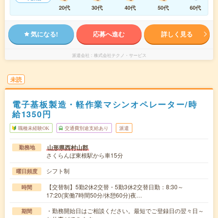
20代
30代
40代
50代
60代
気になる!
応募へ進む
詳しく見る
派遣会社
株式会社テクノ・サービス
未読
電子基板製造・軽作業マシンオペレーター/時
給1350円
職種未経験OK
交通費別途支給あり
派遣
山形県西村山郡
勤務地
さくらんぼ東根駅から車15分
シフト制
曜日頻度
【交替制】5勤2休2交替・5勤3休2交替日勤：8:30～
時間
17:20(実働7時間50分/休憩60分)夜…
・勤務開始日はご相談ください。最短でご登録日の翌々日～
期間