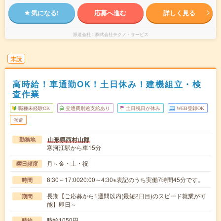
気になる!
応募へ進む
詳しく見る
派遣会社
株式会社テクノ・サービス
未読
高時給！車通勤OK！土日休み！建機組立・検
査作業
職種未経験OK
交通費別途支給あり
土日祝日が休み
WEB登録OK
派遣
山形県西村山郡
勤務地
寒河江駅から車15分
月～金・土・祝
曜日頻度
8:30～17:0020:00～4:30※表記のうち実働7時間45分です。
時間
長期【ご応募から1週間以内(最短2日目)のスピード就業が可
期間
能】即日～
時給1050円
時給