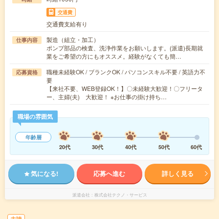
交通費
交通費支給有り
製造（組立・加工）
仕事内容
ポンプ部品の検査、洗浄作業をお願いします。(派遣)長期就
業をご希望の方にもオススメ。経験がなくても簡…
職種未経験OK / ブランクOK / パソコンスキル不要 / 英語力不
応募資格
要
【来社不要、WEB登録OK！】〇未経験大歓迎！〇フリータ
ー、主婦(夫) 大歓迎！ ※お仕事の掛け持ち…
職場の雰囲気
年齢層
20代
30代
40代
50代
60代
気になる!
応募へ進む
詳しく見る
派遣会社
株式会社テクノ・サービス