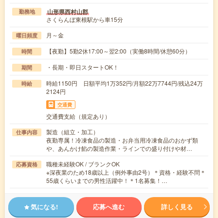
山形県西村山郡
勤務地
さくらんぼ東根駅から車15分
月～金
曜日頻度
【夜勤】5勤2休17:00～翌2:00（実働8時間/休憩60分）
時間
・長期・即日スタートOK！
期間
時給1150円 日額平均1万352円/月額22万7744円/残込24万
時給
2124円
交通費
交通費支給（規定あり）
製造（組立・加工）
仕事内容
夜勤専属！冷凍食品の製造・お弁当用冷凍食品のおかず類
や、あんかけ餡の製造作業・ラインでの盛り付けや材…
職種未経験OK / ブランクOK
応募資格
※深夜業のため18歳以上（例外事由2号）＊資格・経験不問＊
55歳くらいまでの男性活躍中！＊1名募集！…
気になる!
応募へ進む
詳しく見る