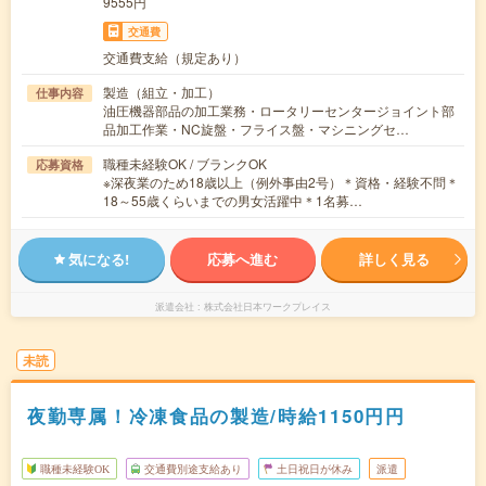
9555円
交通費
交通費支給（規定あり）
製造（組立・加工）
仕事内容
油圧機器部品の加工業務・ロータリーセンタージョイント部
品加工作業・NC旋盤・フライス盤・マシニングセ…
職種未経験OK / ブランクOK
応募資格
※深夜業のため18歳以上（例外事由2号）＊資格・経験不問＊
18～55歳くらいまでの男女活躍中＊1名募…
気になる!
応募へ進む
詳しく見る
派遣会社
株式会社日本ワークプレイス
未読
夜勤専属！冷凍食品の製造/時給1150円円
職種未経験OK
交通費別途支給あり
土日祝日が休み
派遣