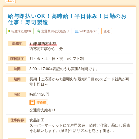
未読
給与即払いOK！高時給！平日休み！日勤のお
仕事！寿司製造
職種未経験OK
交通費別途支給あり
WEB登録OK
派遣
山形県西村山郡
勤務地
西寒河江駅から---分
月～金・土・日・祝 ※シフト制
曜日頻度
8:00～17:00※表記のうち実働8時間です。
時間
長期【ご応募から1週間以内(最短2日目)のスピード就業が可
期間
能】即日～
時給1120円
時給
交通費
交通費支給有り
食品加工
仕事内容
スーパーマーケットにて寿司製造、値付け作業、品出し業務
をお願いします。(派遣)生活リズムを崩さず働き…