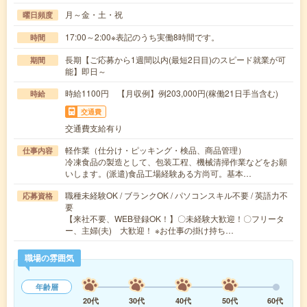
月～金・土・祝
曜日頻度
17:00～2:00※表記のうち実働8時間です。
時間
長期【ご応募から1週間以内(最短2日目)のスピード就業が可
期間
能】即日～
時給1100円 【月収例】例203,000円(稼働21日手当含む)
時給
交通費
交通費支給有り
軽作業（仕分け・ピッキング・検品、商品管理）
仕事内容
冷凍食品の製造として、包装工程、機械清掃作業などをお願
いします。(派遣)食品工場経験ある方尚可。基本…
職種未経験OK / ブランクOK / パソコンスキル不要 / 英語力不
応募資格
要
【来社不要、WEB登録OK！】〇未経験大歓迎！〇フリータ
ー、主婦(夫) 大歓迎！ ※お仕事の掛け持ち…
職場の雰囲気
年齢層
20代
30代
40代
50代
60代