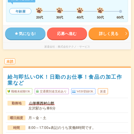
年齢層
20代
30代
40代
50代
60代
気になる!
応募へ進む
詳しく見る
派遣会社
株式会社テクノ・サービス
未読
給与即払いOK！日勤のお仕事！食品の加工作
業など
職種未経験OK
交通費別途支給あり
WEB登録OK
派遣
山形県西村山郡
勤務地
左沢駅から車6分
月～金・土
曜日頻度
8:00～17:00※表記のうち実働8時間です。
時間