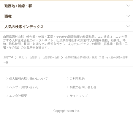
勤務地 / 路線・駅
職種
人気の検索インデックス
山形県西村山郡 - 軽作業・物流・工場・その他の派遣情報の検索結果。エン派遣は、エンが運
営する人材派遣会社のポータルサイト。山形県西村山郡の派遣/求人情報を職種、勤務地、時
給、勤務時間、長期・短期などの希望条件から、あなたにピッタリの派遣（軽作業・物流・工
場・その他）のお仕事を探せます。
派遣TOP
東北
山形県
山形県西村山郡
山形県西村山郡 軽作業・物流・工場・その他の派遣の仕事
一覧
個人情報の取り扱いについて
ご利用規約
ヘルプ・お問い合わせ
掲載のお問い合わせ
エン会社概要
サイトマップ
Copyright © en Inc.