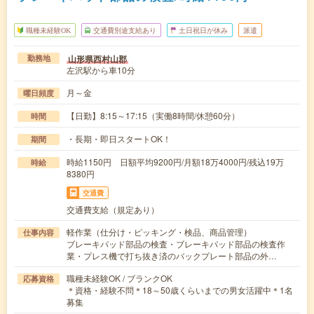
職種未経験OK
交通費別途支給あり
土日祝日が休み
派遣
山形県西村山郡
勤務地
左沢駅から車10分
月～金
曜日頻度
【日勤】8:15～17:15（実働8時間/休憩60分）
時間
・長期・即日スタートOK！
期間
時給1150円 日額平均9200円/月額18万4000円/残込19万
時給
8380円
交通費
交通費支給（規定あり）
軽作業（仕分け・ピッキング・検品、商品管理）
仕事内容
ブレーキパッド部品の検査・ブレーキパッド部品の検査作
業・プレス機で打ち抜き済のバックプレート部品の外…
職種未経験OK / ブランクOK
応募資格
＊資格・経験不問＊18～50歳くらいまでの男女活躍中＊1名
募集