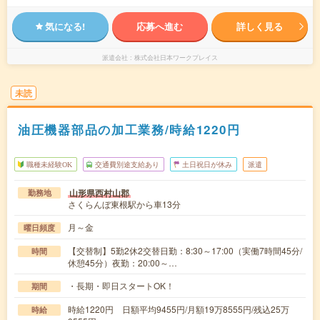
気になる!
応募へ進む
詳しく見る
派遣会社
株式会社日本ワークプレイス
未読
油圧機器部品の加工業務/時給1220円
職種未経験OK
交通費別途支給あり
土日祝日が休み
派遣
山形県西村山郡
勤務地
さくらんぼ東根駅から車13分
月～金
曜日頻度
【交替制】5勤2休2交替日勤：8:30～17:00（実働7時間45分/
時間
休憩45分）夜勤：20:00～…
・長期・即日スタートOK！
期間
時給1220円 日額平均9455円/月額19万8555円/残込25万
時給