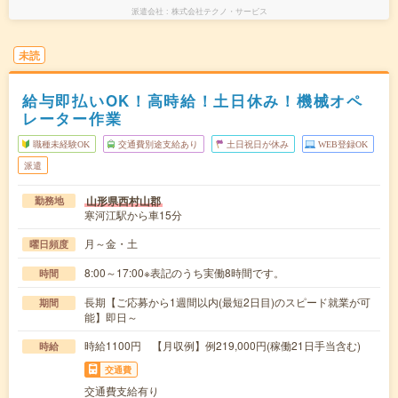
派遣会社
株式会社テクノ・サービス
未読
給与即払いOK！高時給！土日休み！機械オペ
レーター作業
職種未経験OK
交通費別途支給あり
土日祝日が休み
WEB登録OK
派遣
山形県西村山郡
勤務地
寒河江駅から車15分
月～金・土
曜日頻度
8:00～17:00※表記のうち実働8時間です。
時間
長期【ご応募から1週間以内(最短2日目)のスピード就業が可
期間
能】即日～
時給1100円 【月収例】例219,000円(稼働21日手当含む)
時給
交通費
交通費支給有り