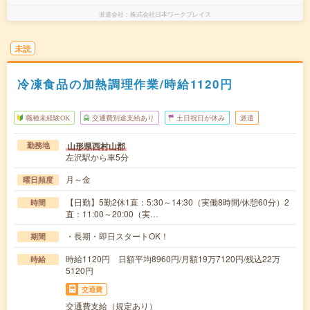
派遣会社
株式会社日本ワークプレイス
未読
冷凍食品の加熱調理作業/時給1120円
職種未経験OK
交通費別途支給あり
土日祝日が休み
派遣
山形県西村山郡
勤務地
左沢駅から車5分
月～金
曜日頻度
【日勤】5勤2休1直：5:30～14:30（実働8時間/休憩60分）2
時間
直：11:00～20:00（実…
・長期・即日スタートOK！
期間
時給1120円 日額平均8960円/月額19万7120円/残込22万
時給
5120円
交通費
交通費支給（規定あり）