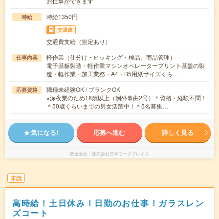
お仕事ができます
時給1350円
時給
交通費
交通費支給（規定あり）
軽作業（仕分け・ピッキング・検品、商品管理）
仕事内容
電子基板製造・軽作業マシンオペレータープリント基盤の製
造・軽作業・加工業務・A4・B5用紙サイズくら…
職種未経験OK / ブランクOK
応募資格
※深夜業のため18歳以上（例外事由2号）＊資格・経験不問！
＊50歳くらいまでの男女活躍中！＊5名募集…
気になる!
応募へ進む
詳しく見る
派遣会社
株式会社日本ワークプレイス
未読
高時給！土日休み！日勤のお仕事！ガラスレン
ズコート