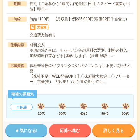
長期【ご応募から1週間以内(最短2日目)のスピード就業が可
期間
能】即日～
時給1120円 【月収例】例225,000円(稼働22日手当含む)
時給
交通費
交通費支給有り
材料投入
仕事内容
冷凍の焼きそば、チャーハン等の原料の選別、材料の投入、
加熱調理作業などをお願いします。(派遣)経験・…
職種未経験OK / ブランクOK / パソコンスキル不要 / 英語力不
応募資格
要
【来社不要、WEB登録OK！】〇未経験大歓迎！〇フリータ
ー、主婦(夫) 大歓迎！ ※お仕事の掛け持ち…
職場の雰囲気
年齢層
20代
30代
40代
50代
60代
気になる!
応募へ進む
詳しく見る