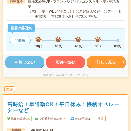
職種未経験OK / ブランクOK / パソコンスキル不要 / 英語力不
応募資格
要
【来社不要、WEB登録OK！】〇未経験大歓迎！〇フリータ
ー、主婦(夫) 大歓迎！ ※お仕事の掛け持ち…
職場の雰囲気
年齢層
20代
30代
40代
50代
60代
気になる!
応募へ進む
詳しく見る
派遣会社
株式会社テクノ・サービス
未読
高時給！車通勤OK！平日休み！機械オペレー
ターなど
職種未経験OK
交通費別途支給あり
WEB登録OK
派遣
山形県西村山郡
勤務地