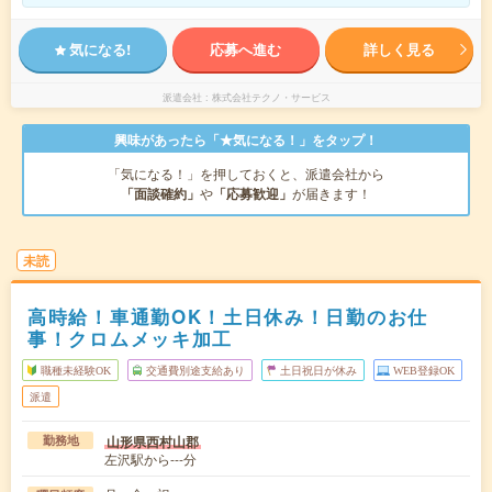
気になる!
応募へ進む
詳しく見る
派遣会社
株式会社テクノ・サービス
興味があったら「★気になる！」をタップ！
「気になる！」を押しておくと、派遣会社から
「面談確約」
や
「応募歓迎」
が届きます！
未読
高時給！車通勤OK！土日休み！日勤のお仕
事！クロムメッキ加工
職種未経験OK
交通費別途支給あり
土日祝日が休み
WEB登録OK
派遣
山形県西村山郡
勤務地
左沢駅から---分