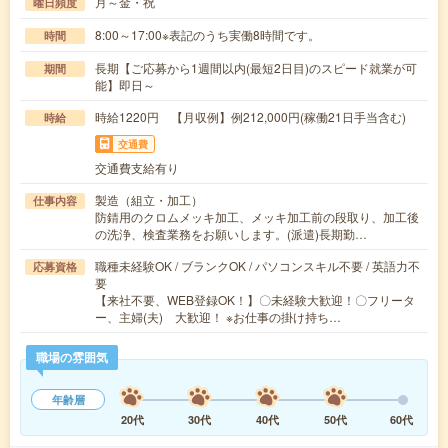
月～金・祝
曜日頻度
8:00～17:00※表記のうち実働8時間です。
時間
長期【ご応募から1週間以内(最短2日目)のスピード就業が可
期間
能】即日～
時給1220円 【月収例】例212,000円(稼働21日手当含む)
時給
交通費
交通費支給有り
製造（組立・加工）
仕事内容
防錆用のクロムメッキ加工、メッキ加工前の段取り、加工後
の洗浄、検査業務をお願いします。(派遣)長期勤…
職種未経験OK / ブランクOK / パソコンスキル不要 / 英語力不
応募資格
要
【来社不要、WEB登録OK！】〇未経験大歓迎！〇フリータ
ー、主婦(夫) 大歓迎！ ※お仕事の掛け持ち…
職場の雰囲気
年齢層
20代
30代
40代
50代
60代