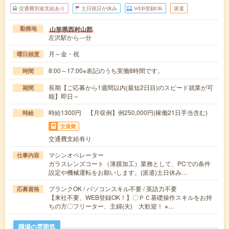
交通費別途支給あり
土日祝日が休み
WEB登録OK
派遣
山形県西村山郡
勤務地
左沢駅から---分
月～金・祝
曜日頻度
8:00～17:00※表記のうち実働8時間です。
時間
長期【ご応募から1週間以内(最短2日目)のスピード就業が可
期間
能】即日～
時給1300円 【月収例】例250,000円(稼働21日手当含む)
時給
交通費
交通費支給有り
マシンオペレーター
仕事内容
ガラスレンズコート（薄膜加工）業務として、PCでの条件
設定や機械運転をお願いします。(派遣)土日休み…
ブランクOK / パソコンスキル不要 / 英語力不要
応募資格
【来社不要、WEB登録OK！】〇ＰＣ基礎操作スキルをお持
ちの方〇フリーター、主婦(夫) 大歓迎！ ※…
職場の雰囲気