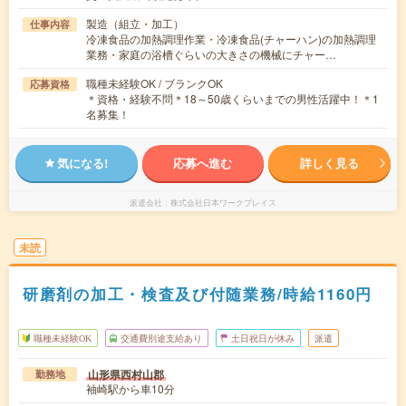
製造（組立・加工）
仕事内容
冷凍食品の加熱調理作業・冷凍食品(チャーハン)の加熱調理
業務・家庭の浴槽ぐらいの大きさの機械にチャー…
職種未経験OK / ブランクOK
応募資格
＊資格・経験不問＊18～50歳くらいまでの男性活躍中！＊1
名募集！
気になる!
応募へ進む
詳しく見る
派遣会社
株式会社日本ワークプレイス
未読
研磨剤の加工・検査及び付随業務/時給1160円
職種未経験OK
交通費別途支給あり
土日祝日が休み
派遣
山形県西村山郡
勤務地
袖崎駅から車10分