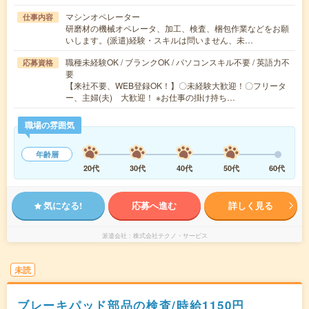
マシンオペレーター
仕事内容
研磨材の機械オペレータ、加工、検査、梱包作業などをお願
いします。(派遣)経験・スキルは問いません、未…
職種未経験OK / ブランクOK / パソコンスキル不要 / 英語力不
応募資格
要
【来社不要、WEB登録OK！】〇未経験大歓迎！〇フリータ
ー、主婦(夫) 大歓迎！ ※お仕事の掛け持ち…
職場の雰囲気
年齢層
20代
30代
40代
50代
60代
気になる!
応募へ進む
詳しく見る
派遣会社
株式会社テクノ・サービス
未読
ブレーキパッド部品の検査/時給1150円