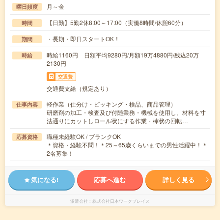
月～金
曜日頻度
【日勤】5勤2休8:00～17:00（実働8時間/休憩60分）
時間
・長期・即日スタートOK！
期間
時給1160円 日額平均9280円/月額19万4880円/残込20万
時給
2130円
交通費
交通費支給（規定あり）
軽作業（仕分け・ピッキング・検品、商品管理）
仕事内容
研磨剤の加工・検査及び付随業務・機械を使用し、材料を寸
法通りにカットしロール状にする作業・棒状の回転…
職種未経験OK / ブランクOK
応募資格
＊資格・経験不問！＊25～65歳くらいまでの男性活躍中！＊
2名募集！
気になる!
応募へ進む
詳しく見る
派遣会社
株式会社日本ワークプレイス