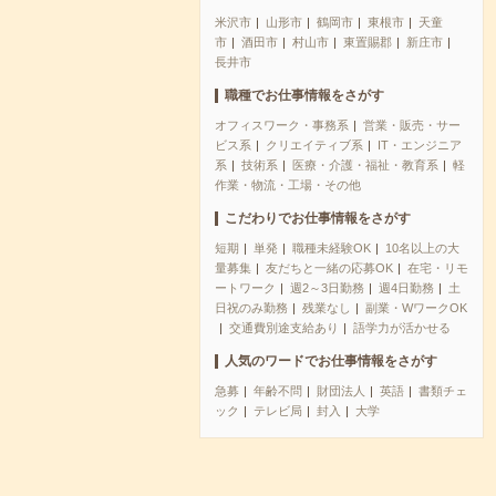
米沢市
山形市
鶴岡市
東根市
天童
市
酒田市
村山市
東置賜郡
新庄市
長井市
職種でお仕事情報をさがす
オフィスワーク・事務系
営業・販売・サー
ビス系
クリエイティブ系
IT・エンジニア
系
技術系
医療・介護・福祉・教育系
軽
作業・物流・工場・その他
こだわりでお仕事情報をさがす
短期
単発
職種未経験OK
10名以上の大
量募集
友だちと一緒の応募OK
在宅・リモ
ートワーク
週2～3日勤務
週4日勤務
土
日祝のみ勤務
残業なし
副業・WワークOK
交通費別途支給あり
語学力が活かせる
人気のワードでお仕事情報をさがす
急募
年齢不問
財団法人
英語
書類チェ
ック
テレビ局
封入
大学