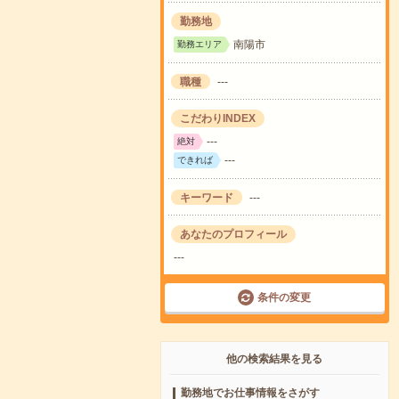
勤務地
南陽市
勤務エリア
職種
---
こだわりINDEX
---
絶対
---
できれば
キーワード
---
あなたのプロフィール
---
条件の変更
他の検索結果を見る
勤務地でお仕事情報をさがす