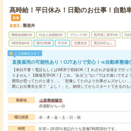
高時給！平日休み！日勤のお仕事！自動
派遣
製造外
派遣先
職種未経験OK
社会人未経験OK
ブランクOK
既卒第二新卒OK
OA
WEB登録OK
週5日勤務
平日休
交費支給
電話対応なし
ここがポイント！
直接雇用の可能性あり！OJTありで安心！≪自動車整備
【来社不要！電話もしくはWEBで登録OK！】わざわざ会場まで行っ
りません！【職場見学OK！】これ、“ある”と“ない”では大違いです
囲気が思ってたのと違う…」「想像してたのより仕事がムズかしい…
際にお仕事先を見て「よし！」と、納得してからスタートできるのも
勤務地
山形県南陽市
赤湯駅から---分
曜日頻度
水・木・金・土・日・祝
時間
9:30～18:00※表記のうち実働7時間30分です。