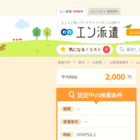
エン派遣
3356
件
エンバイト
6373
件
ちょうど良いワークライフバランスが叶う
東北版
気になる！リスト
0
保存し
派遣TOP
東北
山形県
山形県南陽市
山
,
2
0
0
0
平均時給:
円
設定中の検索条件
期間
---
派遣形式
---
時給
1550円以上