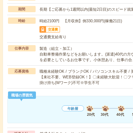
期間
長期【ご応募から1週間以内(最短2日目)のスピード就
時給
時給2100円 【月収例】例330,000円(稼働21日)
交通費
交通費支給有り
仕事内容
製造（組立・加工）
自動車整備作業などをお願いします。(派遣)40代の
を必要としているお仕事です。小休憩あり、仕事の合
応募資格
職種未経験OK / ブランクOK / パソコンスキル不要 /
【来社不要、WEB登録OK！】〇未経験大歓迎！〇フリ
掛け持ち(Wワーク)不可※学生不可
職場の雰囲気
年齢層
20代
30代
40代