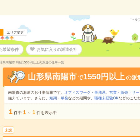
ヘル
エリア変更
た希望条件
お気に入りの派遣会社
形県南陽市 時給1550円以上の派遣の仕事一覧
山形県南陽市
1550円以上
で
の派
南陽市の派遣のお仕事情報です。
オフィスワーク・事務系
、
営業・販売・サー
揃えています。さらに、
短期
・
単発
などの期間や、
職種未経験OK
などのこだ
1
1
1
件中
～
件を表示中
未読