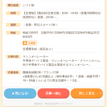
シフト制
曜日頻度
【交替制】5勤2休2交替日勤：8:00～16:50（実働7時間50分/
時間
休憩60分）夜勤：20:00～…
・長期・即日スタートOK！
期間
時給1350円 日額平均1万584円/月額22万2264円/残込25万
時給
6024円
交通費
交通費支給（規定あり）
マシンオペレーター
仕事内容
半導体デバイス製造・マシンオペレーター・クリーンルーム
内で半導体デバイス製品を製造するマシンオペレー…
職種未経験OK / ブランクOK
応募資格
※深夜業のため18歳以上（例外事由2号）＊資格・経験不問＊
18～59歳くらいまでの男女活躍中！＊2名…
気になる!
応募へ進む
詳しく見る
派遣会社
株式会社日本ワークプレイス