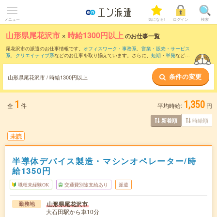
メニュー
気になる!
ログイン
検索
山形県尾花沢市
×
時給1300円以上
のお仕事一覧
尾花沢市の派遣のお仕事情報です。
オフィスワーク・事務系
、
営業・販売・サービス
系
、
クリエイティブ系
などのお仕事を取り揃えています。さらに、
短期
・
単発
などの
期間や、
職種未経験OK
などのこだわり条件で絞り込んでいただけます。
条件の変更
山形県尾花沢市 / 時給1300円以上
1
1,350
全
件
平均時給:
円
時給順
新着順
未読
半導体デバイス製造・マシンオペレーター/時
給1350円
職種未経験OK
交通費別途支給あり
派遣
山形県尾花沢市
勤務地
大石田駅から車10分