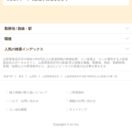
勤務地 / 路線・駅
職種
人気の検索インデックス
山形県尾花沢市の時給1300円以上の派遣情報の検索結果。エン派遣は、エンが運営する人材派
遣会社のポータルサイト。山形県尾花沢市の派遣/求人情報を職種、勤務地、時給、勤務時間、
長期・短期などの希望条件から、あなたにピッタリの派遣のお仕事を探せます。
派遣TOP
東北
山形県
山形県尾花沢市
山形県尾花沢市 時給1300円以上の派遣の仕事一覧
個人情報の取り扱いについて
ご利用規約
ヘルプ・お問い合わせ
掲載のお問い合わせ
エン会社概要
サイトマップ
Copyright © en Inc.