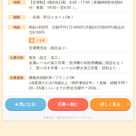
【交替制】4勤2休日勤：8:00～17:00（実働8時間/休憩60
時間
分）夜勤：19:00～翌4:00（…
・長期・即日スタートOK！
期間
時給1450円 日額平均1万1600円/月額24万3600円/残込31
時給
万6100円
交通費
交通費支給（規定あり）
製造（組立・加工）
仕事内容
金属レールの加工作業・洗浄機や加熱用機械に部品をセッ
ト、取り出す作業・レールの磨き加工作業・切削また…
職種未経験OK / ブランクOK
応募資格
※深夜業のため18歳以上（例外事由2号）＊資格・経験不問＊
20～55歳くらいまでの男女活躍中＊20名…
気になる!
応募へ進む
詳しく見る
派遣会社
株式会社日本ワークプレイス