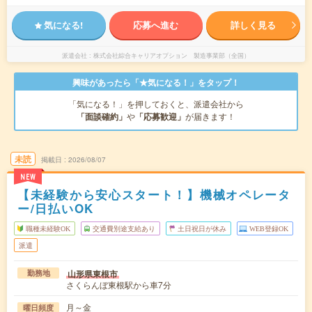
気になる!
応募へ進む
詳しく見る
派遣会社
株式会社綜合キャリアオプション 製造事業部（全国）
興味があったら「★気になる！」をタップ！
「気になる！」を押しておくと、派遣会社から
「面談確約」
や
「応募歓迎」
が届きます！
未読
掲載日
2026/08/07
NEW
【未経験から安心スタート！】機械オペレータ
ー/日払いOK
職種未経験OK
交通費別途支給あり
土日祝日が休み
WEB登録OK
派遣
山形県東根市
勤務地
さくらんぼ東根駅から車7分
月～金
曜日頻度