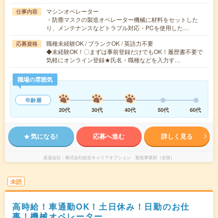
マシンオペレーター
仕事内容
・防塵マスクの製造オペレーター機械に材料をセットした
り、メンテナンスなどトラブル対応・PCを使用した…
職種未経験OK / ブランクOK / 英語力不要
応募資格
◆未経験OK！〇まずは事前登録だけでもOK！履歴書不要で
気軽にオンライン登録★氏名・職種などを入力す…
職場の雰囲気
年齢層
20代
30代
40代
50代
60代
気になる!
応募へ進む
詳しく見る
派遣会社
株式会社綜合キャリアオプション 製造事業部（全国）
未読
高時給！車通勤OK！土日休み！日勤のお仕
事！機械オペレーター