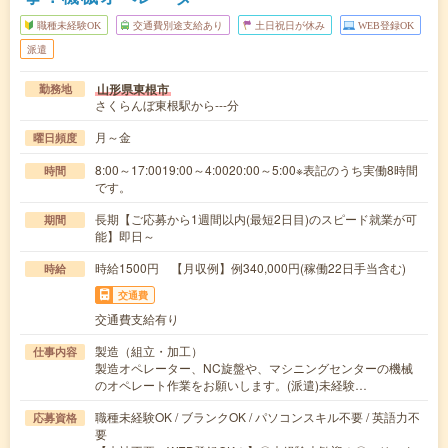
職種未経験OK
交通費別途支給あり
土日祝日が休み
WEB登録OK
派遣
山形県東根市
勤務地
さくらんぼ東根駅から---分
月～金
曜日頻度
8:00～17:0019:00～4:0020:00～5:00※表記のうち実働8時間
時間
です。
長期【ご応募から1週間以内(最短2日目)のスピード就業が可
期間
能】即日～
時給1500円 【月収例】例340,000円(稼働22日手当含む)
時給
交通費
交通費支給有り
製造（組立・加工）
仕事内容
製造オペレーター、NC旋盤や、マシニングセンターの機械
のオペレート作業をお願いします。(派遣)未経験…
職種未経験OK / ブランクOK / パソコンスキル不要 / 英語力不
応募資格
要