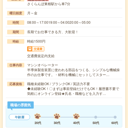
さくらんぼ東根駅から車7分
月～金
曜日頻度
08:00～17:0019:00～04:0020:00～05:00
時間
長期でお仕事できる方、大歓迎！
期間
時給1500円
時給
交通費
交通費規定内支給
マシンオペレーター
仕事内容
半導体製造装置に使われる部品をつくる、シンプルな機械操
作のお仕事です。・材料を機械にセットしてスター…
職種未経験OK / ブランクOK / 英語力不要
応募資格
◆未経験OK！〇まずは事前登録だけでもOK！履歴書不要で
気軽にオンライン登録★氏名・職種などを入力す…
職場の雰囲気
年齢層
20代
30代
40代
50代
60代