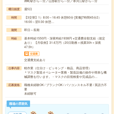
神町駅から---分／山形駅から---分／寒河江駅から---分
週5日
曜日頻度
【3交替】1）8:00～16:45 休憩60分 [実働]7時間45分2）
時間
16:00～翌0:30 休憩…
即日～長期
期間
基本時給1550円・深夜時給1938円 ※交通費全額支給（規定
時給
あり） 【月収例】31.6万円（20日勤務＋残業30h＋深夜
47.5h）
交通費
交通費支給あり
軽作業（仕分け・ピッキング・検品、商品管理）
仕事内容
＊マスク製造オペレーター業務・製造設備の操作や簡単な機
械調整を行います。・マスクの目視検査や完成品の…
職種未経験OK / ブランクOK / パソコンスキル不要 / 英語力不
応募資格
要
未経験可
職場の雰囲気