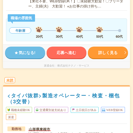
【来社不要、WEB登録OK！】〇未経験大歓迎！〇フリータ
ー、主婦(夫) 大歓迎！ ※お仕事の掛け持ち…
職場の雰囲気
年齢層
20代
30代
40代
50代
60代
気になる!
応募へ進む
詳しく見る
派遣会社
株式会社テクノ・サービス
未読
<タイパ抜群>製造オペレーター・検査・梱包
（3交替）
職種未経験OK
交通費別途支給あり
土日祝日が休み
WEB登録OK
派遣
山形県東根市
勤務地