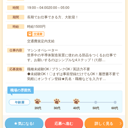
19:00～04:0020:00～05:00
時間
長期でお仕事できる方、大歓迎！
期間
時給1500円
時給
交通費
交通費規定内支給
マシンオペレーター
仕事内容
世界中の半導体製造装置に使われる部品をつくるお仕事で
す。お願いするのはシンプルな4ステップ！(1)部…
職種未経験OK / ブランクOK / 英語力不要
応募資格
◆未経験OK！〇まずは事前登録だけでもOK！履歴書不要で
気軽にオンライン登録★氏名・職種などを入力す…
職場の雰囲気
年齢層
20代
30代
40代
50代
60代
気になる!
応募へ進む
詳しく見る