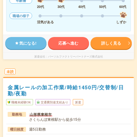
年齢層
20代
30代
40代
50代
60代
職場の様子
活気がある
しずか
気になる!
応募へ進む
詳しく見る
派遣会社
パーソルファクトリーパートナーズ株式会社
未読
金属レールの加工作業/時給1450円/交替制/日
勤/夜勤
職種未経験OK
交通費別途支給あり
派遣
山形県東根市
勤務地
さくらんぼ東根駅から徒歩15分
週5日勤務
曜日頻度