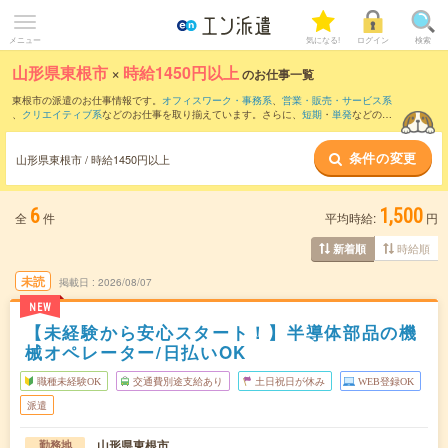
メニュー
気になる!
ログイン
検索
山形県東根市
×
時給1450円以上
のお仕事一覧
東根市の派遣のお仕事情報です。
オフィスワーク・事務系
、
営業・販売・サービス系
、
クリエイティブ系
などのお仕事を取り揃えています。さらに、
短期
・
単発
などの期
間や、
職種未経験OK
などのこだわり条件で絞り込んでいただけます。
条件の変更
山形県東根市 / 時給1450円以上
6
1,500
全
件
平均時給:
円
時給順
新着順
未読
掲載日
2026/08/07
NEW
【未経験から安心スタート！】半導体部品の機
械オペレーター/日払いOK
職種未経験OK
交通費別途支給あり
土日祝日が休み
WEB登録OK
派遣
山形県東根市
勤務地