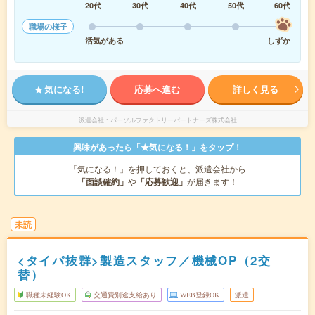
20代
30代
40代
50代
60代
職場の様子
活気がある
しずか
気になる!
応募へ進む
詳しく見る
派遣会社
パーソルファクトリーパートナーズ株式会社
興味があったら「★気になる！」をタップ！
「気になる！」を押しておくと、派遣会社から
「面談確約」
や
「応募歓迎」
が届きます！
未読
<タイパ抜群>製造スタッフ／機械OP（2交
替）
職種未経験OK
交通費別途支給あり
WEB登録OK
派遣