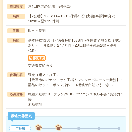
週4日以内の勤務 ※要相談
曜日頻度
【2交替】1）6:30～15:15 休憩45分 [実働]8時間00分2）
時間
18:30～翌3:15 休憩…
即日～長期
期間
基本時給1350円・深夜時給1688円 ※交通費全額支給（規定
時給
あり） 【月収例】27.7万円（20日勤務＋残業20h＋深夜
45h）
交通費
交通費支給あり
製造（組立・加工）
仕事内容
【天童市のパナソニック工場＊マシンオペレーター業務】・
部品のセット・ボタン操作 （機械が自動でうごき…
職種未経験OK / ブランクOK / パソコンスキル不要 / 英語力不
応募資格
要
未経験可
職場の雰囲気
年齢層