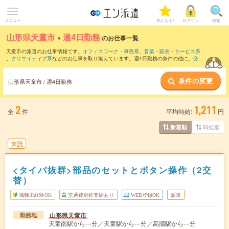
メニュー
気になる!
ログイン
検索
山形県天童市
×
週4日勤務
のお仕事一覧
天童市の派遣のお仕事情報です。
オフィスワーク・事務系
、
営業・販売・サービス系
、
クリエイティブ系
などのお仕事を取り揃えています。週4日勤務の条件の他に、
交通
費別途支給あり
、
職種未経験OK
、
友だちと一緒の応募OK
などのこだわり条件も取り
揃えています。
条件の変更
山形県天童市 / 週4日勤務
2
1,211
全
件
平均時給:
円
時給順
新着順
未読
<タイパ抜群>部品のセットとボタン操作（2交
替）
職種未経験OK
交通費別途支給あり
WEB登録OK
派遣
山形県天童市
勤務地
天童南駅から---分／天童駅から---分／高擶駅から---分