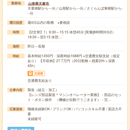
山形県天童市
勤務地
天童南駅から---分／山形駅から---分／さくらんぼ東根駅から-
--分
週4日以内の勤務 ※要相談
曜日頻度
【2交替】1）6:30～15:15 休憩45分 [実働]8時間00分2）
時間
18:30～翌3:15 休憩…
即日～長期
期間
基本時給1350円・深夜時給1688円 ※交通費全額支給（規定
時給
あり） 【月収例】27.7万円（20日勤務＋残業20h＋深夜
45h）
交通費
交通費支給あり
製造（組立・加工）
仕事内容
【レンズ部品製造＊マシンオペレーター業務】・部品のセッ
ト・ボタン操作 （機械が自動でうごきます）・完…
職種未経験OK / ブランクOK / パソコンスキル不要 / 英語力不
応募資格
要
未経験可