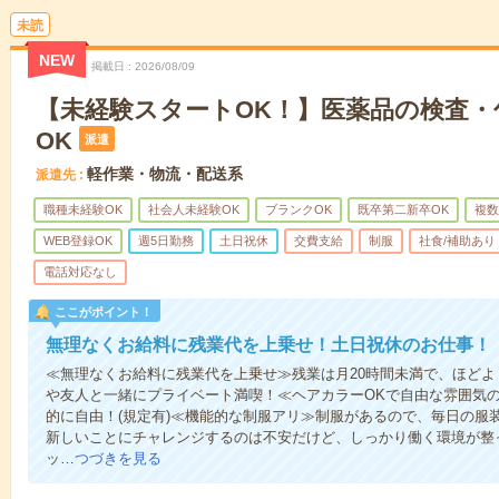
未読
NEW
掲載日
2026/08/09
【未経験スタートOK！】医薬品の検査・
OK
派遣
軽作業・物流・配送系
派遣先
職種未経験OK
社会人未経験OK
ブランクOK
既卒第二新卒OK
複数
WEB登録OK
週5日勤務
土日祝休
交費支給
制服
社食/補助あり
電話対応なし
ここがポイント！
無理なくお給料に残業代を上乗せ！土日祝休のお仕事！
≪無理なくお給料に残業代を上乗せ≫残業は月20時間未満で、ほど
や友人と一緒にプライベート満喫！≪ヘアカラーOKで自由な雰囲気
的に自由！(規定有)≪機能的な制服アリ≫制服があるので、毎日の服
新しいことにチャレンジするのは不安だけど、しっかり働く環境が整
ッ…
つづきを見る