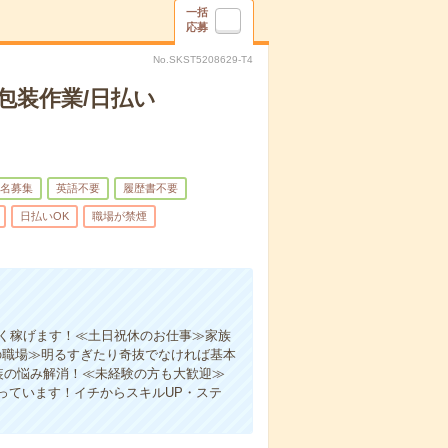
一括
応募
No.SKST5208629-T4
包装作業/日払い
名募集
英語不要
履歴書不要
日払いOK
職場が禁煙
よく稼げます！≪土日祝休のお仕事≫家族
の職場≫明るすぎたり奇抜でなければ基本
装の悩み解消！≪未経験の方も大歓迎≫
っています！イチからスキルUP・ステ