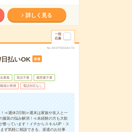
詳しく見る
一括
応募
No.SKST590404-T4
日払いOK
派遣
名募集
英語不要
履歴書不要
職場が禁煙
電話対応なし
す！≪週休2日制≫週末は家族や友人と一
の服装の悩み解消！≪未経験の方も大歓
が整っています！イチからスキルUP・ス
悩まず気軽に相談できる、派遣のお仕事