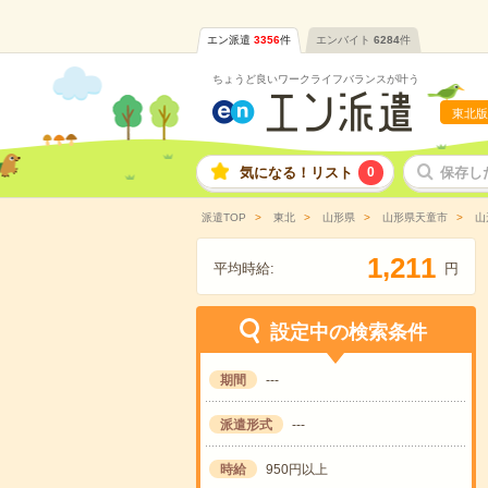
エン派遣
3356
件
エンバイト
6284
件
ちょうど良いワークライフバランスが叶う
東北版
気になる！リスト
0
保存し
派遣TOP
東北
山形県
山形県天童市
山
,
1
2
1
1
平均時給:
円
設定中の検索条件
期間
---
派遣形式
---
時給
950円以上