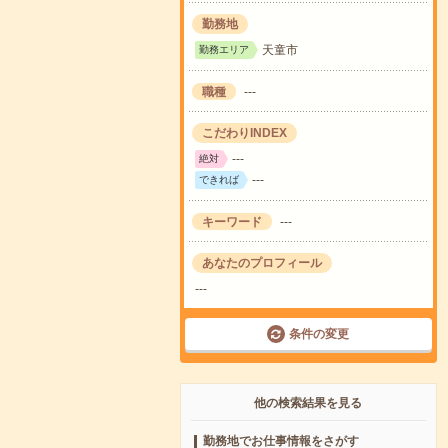
勤務地
天童市
勤務エリア
職種
---
こだわりINDEX
---
絶対
---
できれば
キーワード
---
あなたのプロフィール
---
条件の変更
他の検索結果を見る
勤務地でお仕事情報をさがす