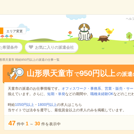
ヘル
エリア変更
た希望条件
お気に入りの派遣会社
形県天童市 時給950円以上の派遣の仕事一覧
山形県天童市
950円以上
で
の派遣
天童市の派遣のお仕事情報です。
オフィスワーク・事務系
、
営業・販売・サー
揃えています。さらに、
短期
・
単発
などの期間や、
職種未経験OK
などのこだ
時給
1050円以上
・
1800円以上
の求人はこちら
当サイトでは法令を遵守し、最低賃金以上の求人のみを掲載しています。
47
1
30
件中
～
件を表示中