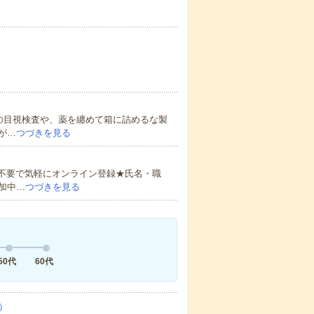
の目視検査や、薬を纏めて箱に詰めるな製
が…
つづきを見る
書不要で気軽にオンライン登録★氏名・職
加中…
つづきを見る
50代
60代
）