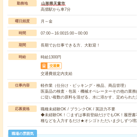
勤務地
山形県天童市
高擶駅から車7分
曜日頻度
月～金
時間
07:00～16:0015:00～00:00
期間
長期でお仕事できる方、大歓迎！
時給
時給1300円
交通費
交通費規定内支給
仕事内容
軽作業（仕分け・ピッキング・検品、商品管理）
医薬品の検査・包装・機械オペレーターその他の業務
に従い複数の原料を混ぜる、水に溶かす、定められた
応募資格
職種未経験OK / ブランクOK / 英語力不要
◆未経験OK！〇まずは事前登録だけでもOK！履歴
種などを入力するだけ★オシゴトただいま少しずつ増
職場の雰囲気