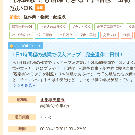
払いOK
派遣
軽作業・物流・配送系
派遣先
職種未経験OK
社会人未経験OK
ブランクOK
既卒第二新卒OK
複数
WEB登録OK
週5日勤務
土日祝休
深夜・早朝
交費支給
制服
ここがポイント！
1日1時間程の残業で収入アップ！完全週休二日制！
≪1日1時間程の残業で収入アップ≫残業は月20時間未満で、ほどよ
族や友人と一緒にプライベート満喫！≪髪型自由≫基本的に髪色自由
(規定有)≪ラクラク制服アリ≫制服があるので、毎日の服装の悩み解
とにチャレンジするのは不安だけど、しっかり働く環境が整っています
つづきを見る
勤務地
山形県天童市
高擶駅から車7分
曜日頻度
月～金
時間
06:30～15:3013:30～22:30