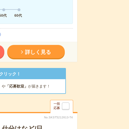
50代
60代
）
詳しく見る
クリック！
」
や
「応募歓迎」
が届きます！
一括
応募
No.SKST5212613-T4
仕分けなど/日