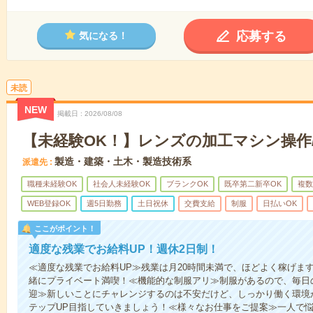
応募する
気になる！
未読
NEW
掲載日
2026/08/08
【未経験OK！】レンズの加工マシン操作/
製造・建築・土木・製造技術系
派遣先
職種未経験OK
社会人未経験OK
ブランクOK
既卒第二新卒OK
複数
WEB登録OK
週5日勤務
土日祝休
交費支給
制服
日払いOK
ここがポイント！
適度な残業でお給料UP！週休2日制！
≪適度な残業でお給料UP≫残業は月20時間未満で、ほどよく稼げま
緒にプライベート満喫！≪機能的な制服アリ≫制服があるので、毎日
迎≫新しいことにチャレンジするのは不安だけど、しっかり働く環境
テップUP目指していきましょう！≪様々なお仕事をご提案≫一人で