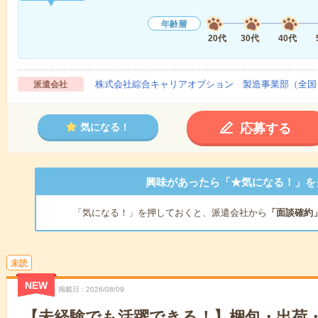
年齢層
20代
30代
40代
株式会社綜合キャリアオプション 製造事業部（全国
派遣会社
応募する
気になる！
興味があったら「★気になる！」を
「気になる！」を押しておくと、派遣会社から
「面談確約
未読
NEW
掲載日
2026/08/09
【未経験でも活躍できる！】梱包・出荷・