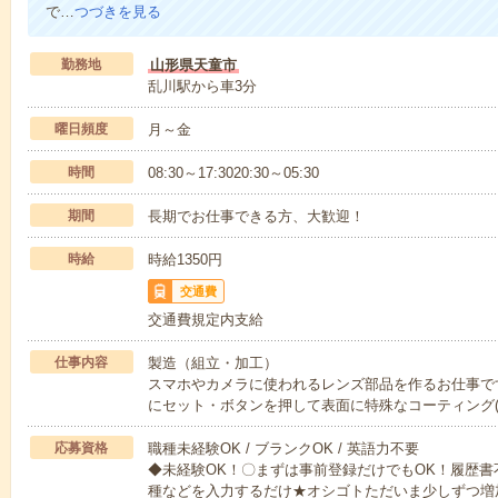
で…
つづきを見る
勤務地
山形県天童市
乱川駅から車3分
曜日頻度
月～金
時間
08:30～17:3020:30～05:30
期間
長期でお仕事できる方、大歓迎！
時給
時給1350円
交通費
交通費規定内支給
仕事内容
製造（組立・加工）
スマホやカメラに使われるレンズ部品を作るお仕事で
にセット・ボタンを押して表面に特殊なコーティング
応募資格
職種未経験OK / ブランクOK / 英語力不要
◆未経験OK！〇まずは事前登録だけでもOK！履歴
種などを入力するだけ★オシゴトただいま少しずつ増