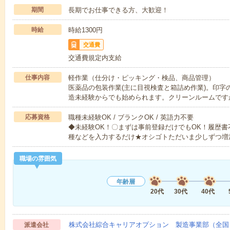
期間
長期でお仕事できる方、大歓迎！
時給
時給1300円
交通費
交通費規定内支給
仕事内容
軽作業（仕分け・ピッキング・検品、商品管理）
医薬品の包装作業(主に目視検査と箱詰め作業)。印字
造未経験からでも始められます。クリーンルームです
応募資格
職種未経験OK / ブランクOK / 英語力不要
◆未経験OK！〇まずは事前登録だけでもOK！履歴
種などを入力するだけ★オシゴトただいま少しずつ増
職場の雰囲気
年齢層
20代
30代
40代
株式会社綜合キャリアオプション 製造事業部（全国
派遣会社