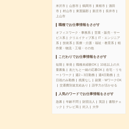
米沢市
山形市
鶴岡市
東根市
酒田
市
村山市
東置賜郡
新庄市
長井市
上山市
職種でお仕事情報をさがす
オフィスワーク・事務系
営業・販売・サー
ビス系
クリエイティブ系
IT・エンジニア
系
技術系
医療・介護・福祉・教育系
軽
作業・物流・工場・その他
こだわりでお仕事情報をさがす
短期
単発
職種未経験OK
10名以上の大
量募集
友だちと一緒の応募OK
在宅・リモ
ートワーク
週2～3日勤務
週4日勤務
土
日祝のみ勤務
残業なし
副業・WワークOK
交通費別途支給あり
語学力が活かせる
人気のワードでお仕事情報をさがす
急募
年齢不問
財団法人
英語
書類チェ
ック
テレビ局
封入
大学