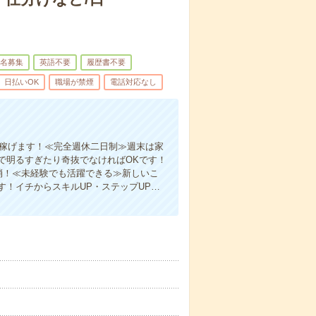
名募集
英語不要
履歴書不要
日払いOK
職場が禁煙
電話対応なし
く稼げます！≪完全週休二日制≫週末は家
で明るすぎたり奇抜でなければOKです！
消！≪未経験でも活躍できる≫新しいこ
！イチからスキルUP・ステップUP…