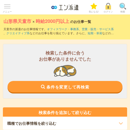
メニュー
気になる!
ログイン
検索
山形県天童市
×
時給2000円以上
のお仕事一覧
天童市の派遣のお仕事情報です。
オフィスワーク・事務系
、
営業・販売・サービス系
、
クリエイティブ系
などのお仕事を取り揃えています。さらに、
短期
・
単発
などの期
間や、
職種未経験OK
などのこだわり条件で絞り込んでいただけます。
検索した条件に合う
お仕事がありませんでした
条件を変更して再検索
検索条件を追加して絞り込む
職種
でお仕事情報を絞り込む