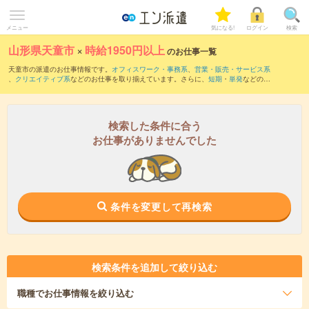
メニュー
気になる!
ログイン
検索
山形県天童市
×
時給1950円以上
のお仕事一覧
天童市の派遣のお仕事情報です。
オフィスワーク・事務系
、
営業・販売・サービス系
、
クリエイティブ系
などのお仕事を取り揃えています。さらに、
短期
・
単発
などの期
間や、
職種未経験OK
などのこだわり条件で絞り込んでいただけます。
検索した条件に合う
お仕事がありませんでした
条件を変更して再検索
検索条件を追加して絞り込む
職種
でお仕事情報を絞り込む