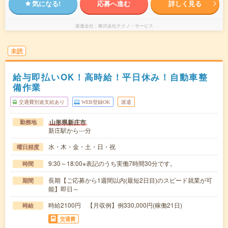
気になる!
応募へ進む
詳しく見る
派遣会社
株式会社テクノ・サービス
未読
給与即払いOK！高時給！平日休み！自動車整
備作業
交通費別途支給あり
WEB登録OK
派遣
山形県新庄市
勤務地
新庄駅から---分
水・木・金・土・日・祝
曜日頻度
9:30～18:00※表記のうち実働7時間30分です。
時間
長期【ご応募から1週間以内(最短2日目)のスピード就業が可
期間
能】即日～
時給2100円 【月収例】例330,000円(稼働21日)
時給
交通費