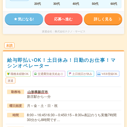
20代
30代
40代
50代
60代
気になる!
応募へ進む
詳しく見る
派遣会社
株式会社テクノ・サービス
未読
給与即払いOK！土日休み！日勤のお仕事！マ
シンオペレーター
職種未経験OK
交通費別途支給あり
土日祝日が休み
WEB登録OK
派遣
山形県新庄市
勤務地
新庄駅から---分
月～金・土・日・祝
曜日頻度
8:00～16:4516:30～0:450:15～8:30※表記のうち実働7時間
時間
30分から8時間です…