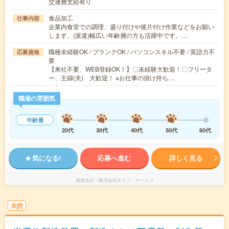
交通費支給有り
食品加工
仕事内容
企業内食堂での調理、盛り付けや後片付け作業などをお願い
します。(派遣)幅広い年齢層の方も活躍中です。…
職種未経験OK / ブランクOK / パソコンスキル不要 / 英語力不
応募資格
要
【来社不要、WEB登録OK！】〇未経験大歓迎！〇フリータ
ー、主婦(夫) 大歓迎！ ※お仕事の掛け持ち…
職場の雰囲気
年齢層
20代
30代
40代
50代
60代
気になる!
応募へ進む
詳しく見る
派遣会社
株式会社テクノ・サービス
未読