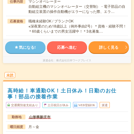
マシンオペレーター
仕事内容
自動組立機のマシンオペレーター（交替制）・電子部品の自
動組立装置の操作自動機がエラーになった際、エラ…
職種未経験OK / ブランクOK
応募資格
※深夜業のため18歳以上（例外事由2号）＊資格・経験不問！
＊60歳くらいまでの男女活躍中！＊3名募集…
気になる!
応募へ進む
詳しく見る
派遣会社
株式会社日本ワークプレイス
未読
高時給！車通勤OK！土日休み！日勤のお仕
事！部品の接着作業
交通費別途支給あり
土日祝日が休み
WEB登録OK
派遣
山形県新庄市
勤務地
月～金
曜日頻度