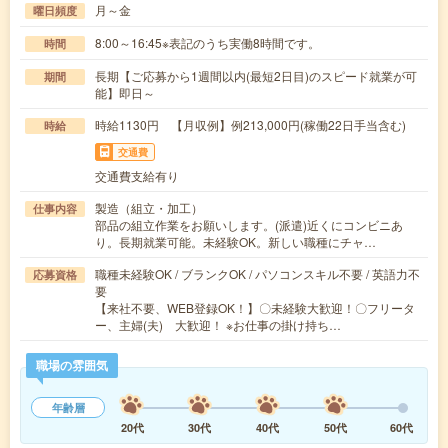
月～金
曜日頻度
8:00～16:45※表記のうち実働8時間です。
時間
長期【ご応募から1週間以内(最短2日目)のスピード就業が可
期間
能】即日～
時給1130円 【月収例】例213,000円(稼働22日手当含む)
時給
交通費
交通費支給有り
製造（組立・加工）
仕事内容
部品の組立作業をお願いします。(派遣)近くにコンビニあ
り。長期就業可能。未経験OK。新しい職種にチャ…
職種未経験OK / ブランクOK / パソコンスキル不要 / 英語力不
応募資格
要
【来社不要、WEB登録OK！】〇未経験大歓迎！〇フリータ
ー、主婦(夫) 大歓迎！ ※お仕事の掛け持ち…
職場の雰囲気
年齢層
20代
30代
40代
50代
60代