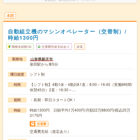
未読
自動組立機のマシンオペレーター（交替制）/
時給1300円
職種未経験OK
交通費別途支給あり
派遣
山形県新庄市
勤務地
泉田駅から車5分
シフト制
曜日頻度
【シフト制】4勤1休・4勤2休1直：8:00～16:45（実働8時間/
時間
休憩45分）2直：16:30～…
・長期・即日スタートOK！
期間
時給1300円 日額平均1万400円/月額22万8800円/残込25万
時給
3175円
交通費
交通費支給（規定あり）