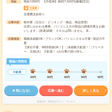
時給1090円 【月収例】例207,000円(稼働22日)
時給
交通費
交通費支給有り
軽作業（仕分け・ピッキング・検品、商品管理）
仕事内容
出荷にかかわる事務、パソコン入力や部品の調達作業をお願
いします。(派遣)経験・スキルは問いません、未…
職種未経験OK / ブランクOK / パソコンスキル不要 / 英語力不
応募資格
要
【来社不要、WEB登録OK！】〇未経験大歓迎！〇フリータ
ー、主婦(夫) 大歓迎！ ※お仕事の掛け持ち…
職場の雰囲気
年齢層
20代
30代
40代
50代
60代
気になる!
応募へ進む
詳しく見る
派遣会社
株式会社テクノ・サービス