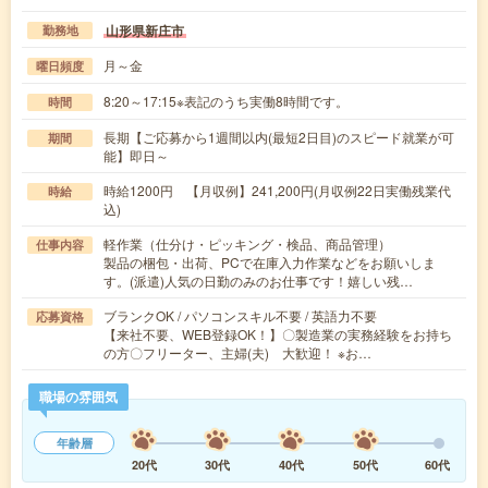
山形県新庄市
勤務地
月～金
曜日頻度
8:20～17:15※表記のうち実働8時間です。
時間
長期【ご応募から1週間以内(最短2日目)のスピード就業が可
期間
能】即日～
時給1200円 【月収例】241,200円(月収例22日実働残業代
時給
込)
軽作業（仕分け・ピッキング・検品、商品管理）
仕事内容
製品の梱包・出荷、PCで在庫入力作業などをお願いしま
す。(派遣)人気の日勤のみのお仕事です！嬉しい残…
ブランクOK / パソコンスキル不要 / 英語力不要
応募資格
【来社不要、WEB登録OK！】〇製造業の実務経験をお持ち
の方〇フリーター、主婦(夫) 大歓迎！ ※お…
職場の雰囲気
年齢層
20代
30代
40代
50代
60代