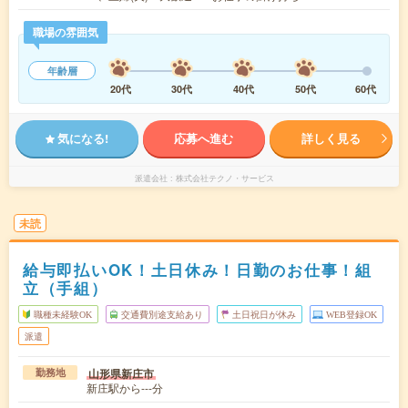
職場の雰囲気
年齢層
20代
30代
40代
50代
60代
気になる!
応募へ進む
詳しく見る
派遣会社
株式会社テクノ・サービス
未読
給与即払いOK！土日休み！日勤のお仕事！組
立（手組）
職種未経験OK
交通費別途支給あり
土日祝日が休み
WEB登録OK
派遣
山形県新庄市
勤務地
新庄駅から---分