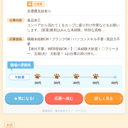
交通費
交通費支給有り
食品加工
仕事内容
コンベアから流れてくるカップに盛り付け作業などをお願い
します。(派遣)最初はみんな未経験。特別な資格…
職種未経験OK / ブランクOK / パソコンスキル不要 / 英語力不
応募資格
要
【来社不要、WEB登録OK！】〇未経験大歓迎！〇フリータ
ー、主婦(夫) 大歓迎！ ※お仕事の掛け持ち…
職場の雰囲気
年齢層
20代
30代
40代
50代
60代
気になる!
応募へ進む
詳しく見る
派遣会社
株式会社テクノ・サービス
未読