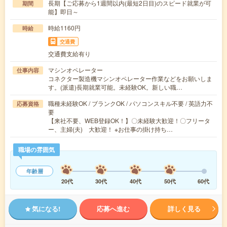
長期【ご応募から1週間以内(最短2日目)のスピード就業が可
期間
能】即日～
時給1160円
時給
交通費
交通費支給有り
マシンオペレーター
仕事内容
コネクター製造機マシンオペレーター作業などをお願いしま
す。(派遣)長期就業可能。未経験OK。新しい職…
職種未経験OK / ブランクOK / パソコンスキル不要 / 英語力不
応募資格
要
【来社不要、WEB登録OK！】〇未経験大歓迎！〇フリータ
ー、主婦(夫) 大歓迎！ ※お仕事の掛け持ち…
職場の雰囲気
年齢層
20代
30代
40代
50代
60代
気になる!
応募へ進む
詳しく見る