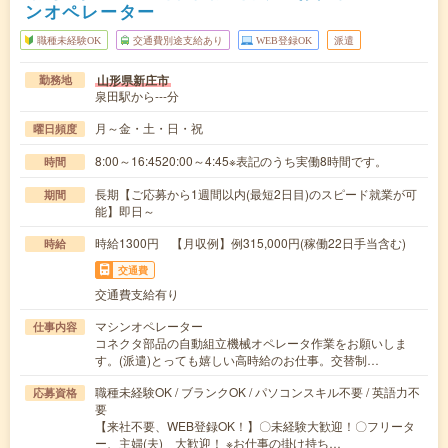
ンオペレーター
職種未経験OK
交通費別途支給あり
WEB登録OK
派遣
山形県新庄市
勤務地
泉田駅から---分
月～金・土・日・祝
曜日頻度
8:00～16:4520:00～4:45※表記のうち実働8時間です。
時間
長期【ご応募から1週間以内(最短2日目)のスピード就業が可
期間
能】即日～
時給1300円 【月収例】例315,000円(稼働22日手当含む)
時給
交通費
交通費支給有り
マシンオペレーター
仕事内容
コネクタ部品の自動組立機械オペレータ作業をお願いしま
す。(派遣)とっても嬉しい高時給のお仕事。交替制…
職種未経験OK / ブランクOK / パソコンスキル不要 / 英語力不
応募資格
要
【来社不要、WEB登録OK！】〇未経験大歓迎！〇フリータ
ー、主婦(夫) 大歓迎！ ※お仕事の掛け持ち…