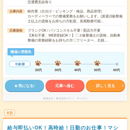
交通費支給有り
軽作業（仕分け・ピッキング・検品、商品管理）
仕事内容
カーディーラーでの整備業務をお願いします。(派遣)3級整備
士以上の資格をお持ちの方歓迎。長期勤務可能…
ブランクOK / パソコンスキル不要 / 英語力不要
応募資格
【来社不要、WEB登録OK！】〇３級整備士の資格、自動車
整備の実務経験をお持ちの方〇フリーター、主婦…
職場の雰囲気
年齢層
20代
30代
40代
50代
60代
気になる!
応募へ進む
詳しく見る
派遣会社
株式会社テクノ・サービス
未読
給与即払いOK！高時給！日勤のお仕事！マシ