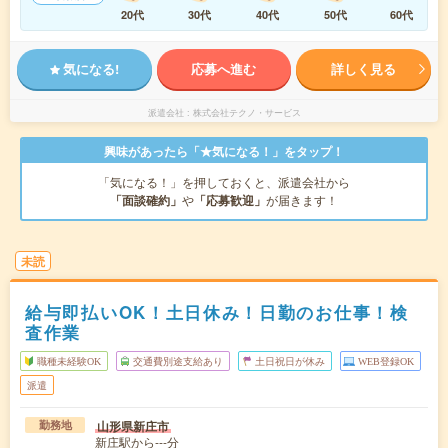
20代
30代
40代
50代
60代
気になる!
応募へ進む
詳しく見る
派遣会社
株式会社テクノ・サービス
興味があったら「★気になる！」をタップ！
「気になる！」を押しておくと、派遣会社から
「面談確約」
や
「応募歓迎」
が届きます！
未読
給与即払いOK！土日休み！日勤のお仕事！検
査作業
職種未経験OK
交通費別途支給あり
土日祝日が休み
WEB登録OK
派遣
山形県新庄市
勤務地
新庄駅から---分