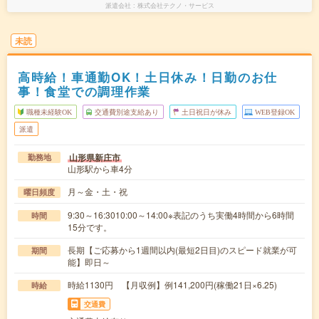
派遣会社
株式会社テクノ・サービス
未読
高時給！車通勤OK！土日休み！日勤のお仕
事！食堂での調理作業
職種未経験OK
交通費別途支給あり
土日祝日が休み
WEB登録OK
派遣
山形県新庄市
勤務地
山形駅から車4分
月～金・土・祝
曜日頻度
9:30～16:3010:00～14:00※表記のうち実働4時間から6時間
時間
15分です。
長期【ご応募から1週間以内(最短2日目)のスピード就業が可
期間
能】即日～
時給1130円 【月収例】例141,200円(稼働21日×6.25)
時給
交通費