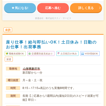
気になる!
応募へ進む
詳しく見る
派遣会社
株式会社テクノ・サービス
未読
座り仕事！給与即払いOK！土日休み！日勤の
お仕事！出荷事務
職種未経験OK
交通費別途支給あり
土日祝日が休み
WEB登録OK
派遣
山形県新庄市
勤務地
新庄駅から---分
月～金・土・祝
曜日頻度
8:15～17:15※表記のうち実働8時間です。
時間
長期【ご応募から1週間以内(最短2日目)のスピード就業が可
期間
能】即日～