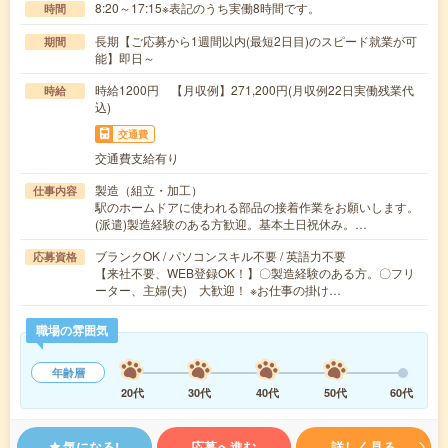
8:20～17:15※表記のうち実働8時間です。
時間
長期【ご応募から1週間以内(最短2日目)のスピード就業が可
期間
能】即日～
時給1200円 【月収例】271,200円(月収例22日実働残業代
時給
込)
交通費
交通費支給有り
製造（組立・加工）
仕事内容
駅のホームドアに使われる部品の接着作業をお願いします。
(派遣)製造経験のある方歓迎。基本土日祝休み。…
ブランクOK / パソコンスキル不要 / 英語力不要
応募資格
【来社不要、WEB登録OK！】〇製造経験のある方。〇フリ
ーター、主婦(夫) 大歓迎！ ※お仕事の掛け…
職場の雰囲気
年齢層
20代
30代
40代
50代
60代
気になる!
応募へ進む
詳しく見る