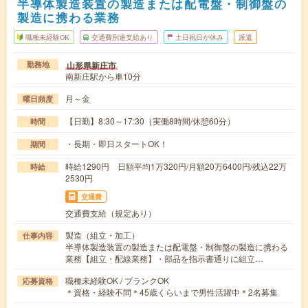
半導体製造装置の製造または配電盤・制御盤の
製造に携わる業務
職種未経験OK
交通費別途支給あり
土日祝日が休み
派遣
山形県新庄市
勤務地
南新庄駅から車10分
月～金
曜日頻度
【日勤】8:30～17:30（実働8時間/休憩60分）
時間
・長期・即日スタートOK！
期間
時給1290円 日額平均1万320円/月額20万6400円/残込22万
時給
2530円
交通費
交通費支給（規定あり）
製造（組立・加工）
仕事内容
半導体製造装置の製造または配電盤・制御盤の製造に携わる
業務【組立・配線業務】・部品を指示書通りに組立…
職種未経験OK / ブランクOK
応募資格
＊資格・経験不問＊45歳くらいまで男性活躍中＊2名募集