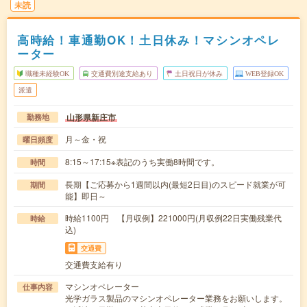
未読
高時給！車通勤OK！土日休み！マシンオペレ
ーター
職種未経験OK
交通費別途支給あり
土日祝日が休み
WEB登録OK
派遣
山形県新庄市
勤務地
月～金・祝
曜日頻度
8:15～17:15※表記のうち実働8時間です。
時間
長期【ご応募から1週間以内(最短2日目)のスピード就業が可
期間
能】即日～
時給1100円 【月収例】221000円(月収例22日実働残業代
時給
込)
交通費
交通費支給有り
マシンオペレーター
仕事内容
光学ガラス製品のマシンオペレーター業務をお願いします。