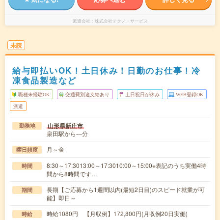
派遣会社
株式会社テクノ・サービス
未読
給与即払いOK！土日休み！日勤のお仕事！冷
凍食品製造など
職種未経験OK
交通費別途支給あり
土日祝日が休み
WEB登録OK
派遣
山形県新庄市
勤務地
泉田駅から---分
月～金
曜日頻度
8:30～17:3013:00～17:3010:00～15:00※表記のうち実働4時
時間
間から8時間です…
長期【ご応募から1週間以内(最短2日目)のスピード就業が可
期間
能】即日～
時給1080円 【月収例】172,800円(月収例20日実働)
時給