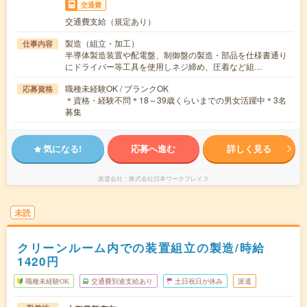
交通費
交通費支給（規定あり）
製造（組立・加工）
仕事内容
半導体製造装置や配電盤、制御盤の製造・部品を仕様書通り
にドライバー等工具を使用しネジ締め、圧着など組…
職種未経験OK / ブランクOK
応募資格
＊資格・経験不問＊18～39歳くらいまでの男女活躍中＊3名
募集
気になる!
応募へ進む
詳しく見る
派遣会社
株式会社日本ワークプレイス
未読
クリーンルーム内での装置組立の製造/時給
1420円
職種未経験OK
交通費別途支給あり
土日祝日が休み
派遣