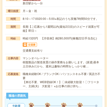
新庄駅から---分
月～金・祝
曜日頻度
8:10～17:0020:00～5:00※表記のうち実働7時間50分です。
時間
長期【ご応募から1週間以内(最短2日目)のスピード就業が可
期間
能】即日～
時給1320円 【月収例】例280,000円(稼働22日手当含む)
時給
交通費
交通費支給有り
マシンオペレーター
仕事内容
樹脂製品の製造装置の操作業務をお願いします。(派遣)基本
土日休みだから、週末は趣味の時間をしっかり確…
職種未経験OK / ブランクOK / パソコンスキル不要 / 英語力不
応募資格
要
【来社不要、WEB登録OK！】〇未経験大歓迎！〇フリータ
ー、主婦(夫) 大歓迎！ ※お仕事の掛け持ち…
職場の雰囲気
年齢層