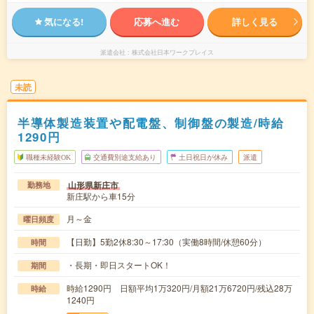
気になる!
応募へ進む
詳しく見る
派遣会社
株式会社日本ワークプレイス
未読
半導体製造装置や配電盤、制御盤の製造/時給
1290円
職種未経験OK
交通費別途支給あり
土日祝日が休み
派遣
山形県新庄市
勤務地
新庄駅から車15分
月～金
曜日頻度
【日勤】5勤2休8:30～17:30（実働8時間/休憩60分）
時間
・長期・即日スタートOK！
期間
時給1290円 日額平均1万320円/月額21万6720円/残込28万
時給
1240円