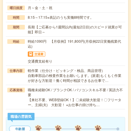
月～金・土・祝
曜日頻度
8:15～17:15※表記のうち実働8時間です。
時間
長期【ご応募から1週間以内(最短2日目)のスピード就業が可
期間
能】即日～
時給1090円 【月収例】191,800円(月収例22日実働残業代
時給
込)
交通費
交通費支給有り
軽作業（仕分け・ピッキング・検品、商品管理）
仕事内容
自動車部品の検査作業をお願いします。(派遣)もくもく作業
が好きな方歓迎！働く時間が相談できるお仕事で…
職種未経験OK / ブランクOK / パソコンスキル不要 / 英語力不
応募資格
要
【来社不要、WEB登録OK！】〇未経験大歓迎！〇フリータ
ー、主婦(夫) 大歓迎！ ※お仕事の掛け持ち…
職場の雰囲気
年齢層