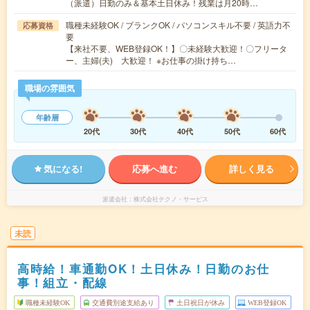
（派遣）日勤のみ＆基本土日休み！残業は月20時…
職種未経験OK / ブランクOK / パソコンスキル不要 / 英語力不
応募資格
要
【来社不要、WEB登録OK！】〇未経験大歓迎！〇フリータ
ー、主婦(夫) 大歓迎！ ※お仕事の掛け持ち…
職場の雰囲気
年齢層
20代
30代
40代
50代
60代
気になる!
応募へ進む
詳しく見る
派遣会社
株式会社テクノ・サービス
未読
高時給！車通勤OK！土日休み！日勤のお仕
事！組立・配線
職種未経験OK
交通費別途支給あり
土日祝日が休み
WEB登録OK