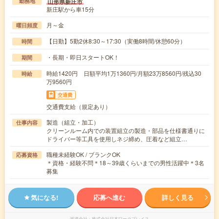
山形県新庄市
勤務地
新庄駅から車15分
月～金
曜日頻度
【日勤】5勤2休8:30～17:30（実働8時間/休憩60分）
時間
・長期・即日スタートOK！
期間
時給1420円 日額平均1万1360円/月額23万8560円/残込30
時給
万9560円
交通費
交通費支給（規定あり）
製造（組立・加工）
仕事内容
クリーンルーム内での装置組立の製造・部品を仕様書通りに
ドライバー等工具を使用しネジ締め、圧着など組立…
職種未経験OK / ブランクOK
応募資格
＊資格・経験不問＊18～39歳くらいまでの男性活躍中＊3名
募集
気になる!
応募へ進む
詳しく見る
派遣会社
株式会社日本ワークプレイス