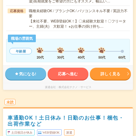
遣)長期就業をご希望の方にもオススメ。幅広い…
職種未経験OK / ブランクOK / パソコンスキル不要 / 英語力不
応募資格
要
【来社不要、WEB登録OK！】〇未経験大歓迎！〇フリータ
ー、主婦(夫) 大歓迎！ ※お仕事の掛け持ち…
職場の雰囲気
年齢層
20代
30代
40代
50代
60代
気になる!
応募へ進む
詳しく見る
派遣会社
株式会社テクノ・サービス
未読
車通勤OK！土日休み！日勤のお仕事！梱包・
出荷作業など
土日祝日が休み
WEB登録OK
派遣