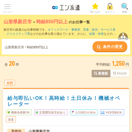
メニュー
気になる!
ログイン
検索
山形県新庄市
×
時給850円以上
のお仕事一覧
新庄市の派遣のお仕事情報です。
オフィスワーク・事務系
、
営業・販売・サービス系
、
クリエイティブ系
などのお仕事を取り揃えています。さらに、
短期
・
単発
などの期
間や、
職種未経験OK
などのこだわり条件で絞り込んでいただけます。
条件の変更
時給
1050円以上
・
1800円以上
の求人はこちら
山形県新庄市 / 時給850円以上
当サイトでは法令を遵守し、最低賃金以上の求人のみを掲載しています。
20
1,250
全
件
平均時給:
円
時給順
新着順
未読
給与即払いOK！高時給！土日休み！機械オペ
レーター
職種未経験OK
交通費別途支給あり
土日祝日が休み
WEB登録OK
派遣
山形県新庄市
勤務地