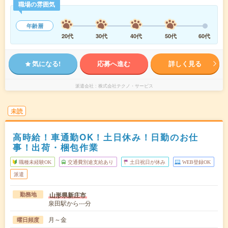
職場の雰囲気
年齢層
20代
30代
40代
50代
60代
気になる!
応募へ進む
詳しく見る
派遣会社
株式会社テクノ・サービス
未読
高時給！車通勤OK！土日休み！日勤のお仕
事！出荷・梱包作業
職種未経験OK
交通費別途支給あり
土日祝日が休み
WEB登録OK
派遣
山形県新庄市
勤務地
泉田駅から---分
月～金
曜日頻度