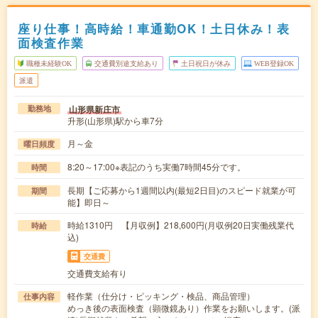
座り仕事！高時給！車通勤OK！土日休み！表
面検査作業
職種未経験OK
交通費別途支給あり
土日祝日が休み
WEB登録OK
派遣
山形県新庄市
勤務地
升形(山形県)駅から車7分
月～金
曜日頻度
8:20～17:00※表記のうち実働7時間45分です。
時間
長期【ご応募から1週間以内(最短2日目)のスピード就業が可
期間
能】即日～
時給1310円 【月収例】218,600円(月収例20日実働残業代
時給
込)
交通費
交通費支給有り
軽作業（仕分け・ピッキング・検品、商品管理）
仕事内容
めっき後の表面検査（顕微鏡あり）作業をお願いします。(派