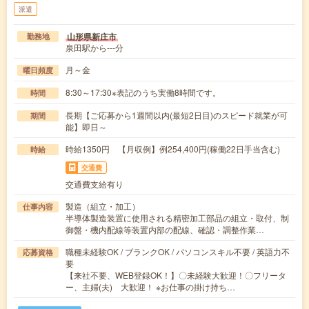
派遣
山形県新庄市
勤務地
泉田駅から---分
月～金
曜日頻度
8:30～17:30※表記のうち実働8時間です。
時間
長期【ご応募から1週間以内(最短2日目)のスピード就業が可
期間
能】即日～
時給1350円 【月収例】例254,400円(稼働22日手当含む)
時給
交通費
交通費支給有り
製造（組立・加工）
仕事内容
半導体製造装置に使用される精密加工部品の組立・取付、制
御盤・機内配線等装置内部の配線、確認・調整作業…
職種未経験OK / ブランクOK / パソコンスキル不要 / 英語力不
応募資格
要
【来社不要、WEB登録OK！】〇未経験大歓迎！〇フリータ
ー、主婦(夫) 大歓迎！ ※お仕事の掛け持ち…