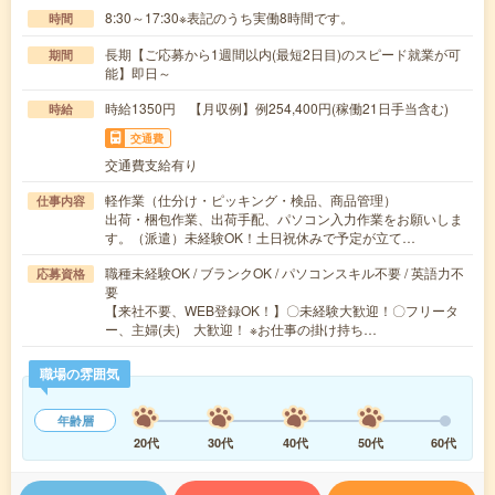
8:30～17:30※表記のうち実働8時間です。
時間
長期【ご応募から1週間以内(最短2日目)のスピード就業が可
期間
能】即日～
時給1350円 【月収例】例254,400円(稼働21日手当含む)
時給
交通費
交通費支給有り
軽作業（仕分け・ピッキング・検品、商品管理）
仕事内容
出荷・梱包作業、出荷手配、パソコン入力作業をお願いしま
す。（派遣）未経験OK！土日祝休みで予定が立て…
職種未経験OK / ブランクOK / パソコンスキル不要 / 英語力不
応募資格
要
【来社不要、WEB登録OK！】〇未経験大歓迎！〇フリータ
ー、主婦(夫) 大歓迎！ ※お仕事の掛け持ち…
職場の雰囲気
年齢層
20代
30代
40代
50代
60代