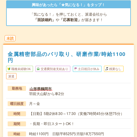
興味があったら「★気になる！」をタップ！
「気になる！」を押しておくと、派遣会社から
「面談確約」
や
「応募歓迎」
が届きます！
未読
金属精密部品のバリ取り、研磨作業/時給1100
円
職種未経験OK
交通費別途支給あり
土日祝日が休み
残業なし
派遣
山形県鶴岡市
勤務地
羽前大山駅から車2分
月～金
曜日頻度
【日勤】5勤2休8:30～17:30（実働7時間45分/休憩75分）
時間
・長期・即日スタートOK！
期間
時給1100円 日額平8525円/月額18万7550円
時給