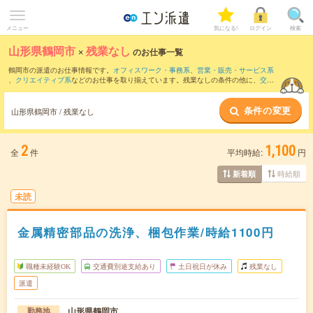
メニュー
気になる!
ログイン
検索
山形県鶴岡市
×
残業なし
のお仕事一覧
鶴岡市の派遣のお仕事情報です。
オフィスワーク・事務系
、
営業・販売・サービス系
、
クリエイティブ系
などのお仕事を取り揃えています。残業なしの条件の他に、
交通
費別途支給あり
、
職種未経験OK
、
友だちと一緒の応募OK
などのこだわり条件も取り
揃えています。
条件の変更
山形県鶴岡市 / 残業なし
2
1,100
全
件
平均時給:
円
時給順
新着順
未読
金属精密部品の洗浄、梱包作業/時給1100円
職種未経験OK
交通費別途支給あり
土日祝日が休み
残業なし
派遣
山形県鶴岡市
勤務地