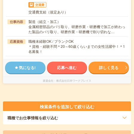
交通費
交通費支給（規定あり）
製造（組立・加工）
仕事内容
金属精密部品のバリ取り、研磨作業・研磨機で加工が終わっ
た製品のバリ取り、研磨作業・研磨機で削り切れな…
職種未経験OK / ブランクOK
応募資格
＊資格・経験不問＊20～60歳くらいまでの女性活躍中！＊1
名募集！
気になる!
応募へ進む
詳しく見る
派遣会社
株式会社日本ワークプレイス
検索条件を追加して絞り込む
職種
でお仕事情報を絞り込む