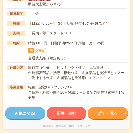
羽前大山駅から車2分
月～金
曜日頻度
【日勤】8:30～17:30（実働7時間45分/休憩75分）
時間
・長期・即日スタートOK！
期間
時給1100円 日額平均8525円/月額17万9025円
時給
交通費
交通費支給（規定あり）
軽作業（仕分け・ピッキング・検品、商品管理）
仕事内容
金属精密部品の洗浄、梱包作業・金属部品を洗浄液とエアー
で洗浄する作業・金属部品を発送用にエアパッキン…
職種未経験OK / ブランクOK
応募資格
＊資格・経験不問＊20～50歳くらいまでの男性活躍中＊1名
募集
気になる!
応募へ進む
詳しく見る
派遣会社
株式会社日本ワークプレイス