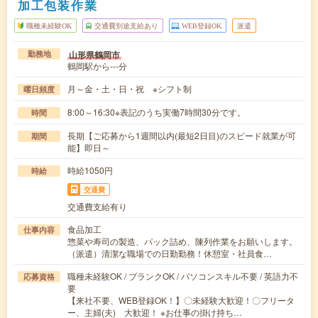
加工包装作業
職種未経験OK
交通費別途支給あり
WEB登録OK
派遣
山形県鶴岡市
勤務地
鶴岡駅から---分
月～金・土・日・祝 ※シフト制
曜日頻度
8:00～16:30※表記のうち実働7時間30分です。
時間
長期【ご応募から1週間以内(最短2日目)のスピード就業が可
期間
能】即日～
時給1050円
時給
交通費
交通費支給有り
食品加工
仕事内容
惣菜や寿司の製造、パック詰め、陳列作業をお願いします。
（派遣）清潔な職場での日勤勤務！休憩室・社員食…
職種未経験OK / ブランクOK / パソコンスキル不要 / 英語力不
応募資格
要
【来社不要、WEB登録OK！】〇未経験大歓迎！〇フリータ
ー、主婦(夫) 大歓迎！ ※お仕事の掛け持ち…