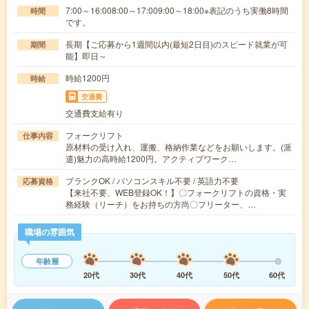
7:00～16:008:00～17:009:00～18:00※表記のうち実働8時間
時間
です。
長期【ご応募から1週間以内(最短2日目)のスピード就業が可
期間
能】即日～
時給1200円
時給
交通費
交通費支給有り
フォークリフト
仕事内容
原材料の受け入れ、運搬、格納作業などをお願いします。(派
遣)魅力の高時給1200円。アクティブワーク…
ブランクOK / パソコンスキル不要 / 英語力不要
応募資格
【来社不要、WEB登録OK！】〇フォークリフトの資格・実
務経験（リーチ）をお持ちの方尚〇フリーター、…
職場の雰囲気
年齢層
20代
30代
40代
50代
60代