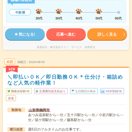
年齢層
20代
30代
40代
50代
60代
気になる!
応募へ進む
詳しく見る
派遣会社
株式会社テクノ・サービス 採用担当
未読
掲載日
2026/08/05
NEW
＼即払いＯＫ／即日勤務ＯＫ＊仕分け・箱詰め
など人気の軽作業！
職種未経験OK
交通費別途支給あり
土日祝日が休み
WEB登録OK
派遣
山形県鶴岡市
勤務地
あつみ温泉駅から---分／五十川駅から---分／小岩川駅から---
分／鼠ケ関駅から---分／藤島駅から---分
週5日のフルタイムのお仕事です。
曜日頻度