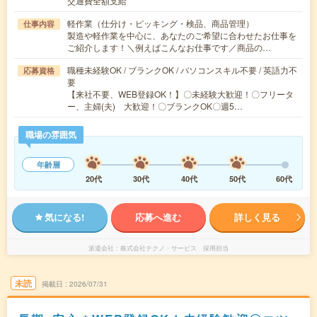
交通費全額支給
軽作業（仕分け・ピッキング・検品、商品管理）
仕事内容
製造や軽作業を中心に、あなたのご希望に合わせたお仕事を
ご紹介します！＼例えばこんなお仕事です／商品の…
職種未経験OK / ブランクOK / パソコンスキル不要 / 英語力不
応募資格
要
【来社不要、WEB登録OK！】〇未経験大歓迎！〇フリータ
ー、主婦(夫) 大歓迎！〇ブランクOK〇週5…
職場の雰囲気
年齢層
20代
30代
40代
50代
60代
気になる!
応募へ進む
詳しく見る
派遣会社
株式会社テクノ・サービス 採用担当
未読
掲載日
2026/07/31