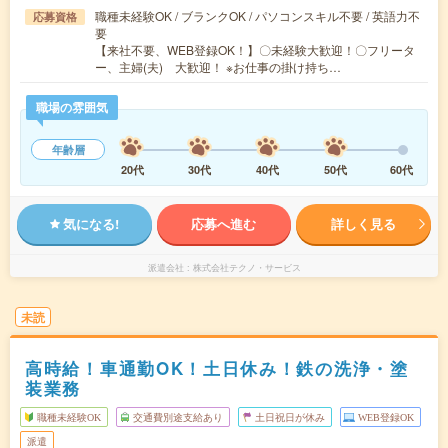
職種未経験OK / ブランクOK / パソコンスキル不要 / 英語力不
応募資格
要
【来社不要、WEB登録OK！】〇未経験大歓迎！〇フリータ
ー、主婦(夫) 大歓迎！ ※お仕事の掛け持ち…
職場の雰囲気
年齢層
20代
30代
40代
50代
60代
気になる!
応募へ進む
詳しく見る
派遣会社
株式会社テクノ・サービス
未読
高時給！車通勤OK！土日休み！鉄の洗浄・塗
装業務
職種未経験OK
交通費別途支給あり
土日祝日が休み
WEB登録OK
派遣