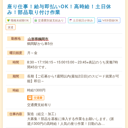
座り仕事！給与即払いOK！高時給！土日休
み！部品取り付け作業
職種未経験OK
交通費別途支給あり
土日祝日が休み
WEB登録OK
派遣
山形県鶴岡市
勤務地
鶴岡駅から車5分
月～金
曜日頻度
8:30～17:156:15～15:0015:00～23:45※表記のうち実働7時
時間
間45分です。
長期【ご応募から1週間以内(最短2日目)のスピード就業が可
期間
能】即日～
時給1300円
時給
交通費
交通費支給有り
製造（組立・加工）
仕事内容
大募集！部品を基板に挿入する作業をお願いします。(派
遣)1300円の高時給！人気の座り作業！日勤のみ…