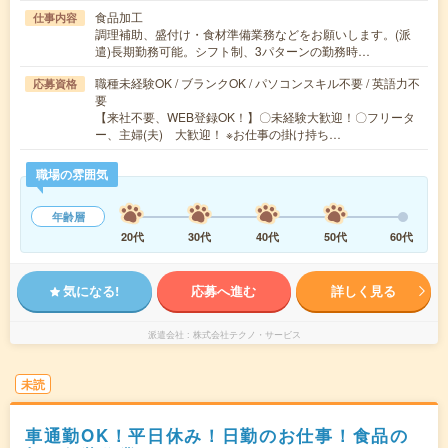
食品加工
仕事内容
調理補助、盛付け・食材準備業務などをお願いします。(派
遣)長期勤務可能。シフト制、3パターンの勤務時…
職種未経験OK / ブランクOK / パソコンスキル不要 / 英語力不
応募資格
要
【来社不要、WEB登録OK！】〇未経験大歓迎！〇フリータ
ー、主婦(夫) 大歓迎！ ※お仕事の掛け持ち…
職場の雰囲気
年齢層
20代
30代
40代
50代
60代
気になる!
応募へ進む
詳しく見る
派遣会社
株式会社テクノ・サービス
未読
車通勤OK！平日休み！日勤のお仕事！食品の