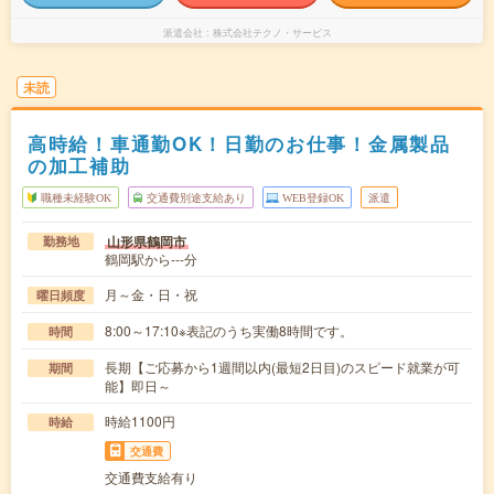
派遣会社
株式会社テクノ・サービス
未読
高時給！車通勤OK！日勤のお仕事！金属製品
の加工補助
職種未経験OK
交通費別途支給あり
WEB登録OK
派遣
山形県鶴岡市
勤務地
鶴岡駅から---分
月～金・日・祝
曜日頻度
8:00～17:10※表記のうち実働8時間です。
時間
長期【ご応募から1週間以内(最短2日目)のスピード就業が可
期間
能】即日～
時給1100円
時給
交通費
交通費支給有り