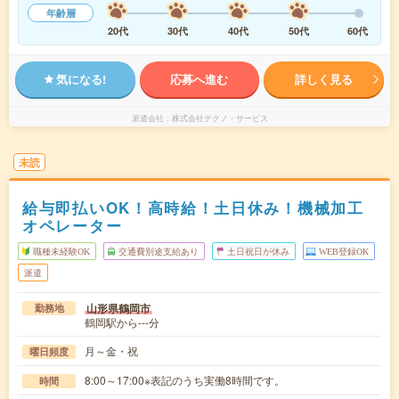
年齢層
20代
30代
40代
50代
60代
気になる!
応募へ進む
詳しく見る
派遣会社
株式会社テクノ・サービス
未読
給与即払いOK！高時給！土日休み！機械加工
オペレーター
職種未経験OK
交通費別途支給あり
土日祝日が休み
WEB登録OK
派遣
山形県鶴岡市
勤務地
鶴岡駅から---分
月～金・祝
曜日頻度
8:00～17:00※表記のうち実働8時間です。
時間