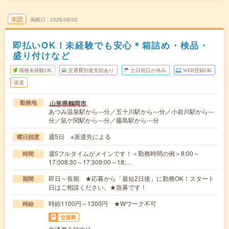
未読
掲載日
2026/08/02
即払いOK！未経験でも安心＊箱詰め・検品・
盛り付けなど
職種未経験OK
交通費別途支給あり
土日祝日が休み
WEB登録OK
派遣
山形県鶴岡市
勤務地
あつみ温泉駅から---分／五十川駅から---分／小岩川駅から---
分／鼠ケ関駅から---分／藤島駅から---分
週5日 ※派遣先による
曜日頻度
週5フルタイムがメインです！＜勤務時間の例＞8:00～
時間
17:008:30～17:309:00～18:…
即日～長期 ★応募から「最短2日後」に勤務OK！スタート
期間
日はご相談ください。★急募です！
時給1100円～1300円 ★Wワーク不可
時給
交通費