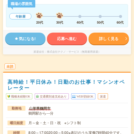
職場の雰囲気
年齢層
20代
30代
40代
50代
60代
気になる!
応募へ進む
詳しく見る
派遣会社
株式会社テクノ・サービス（無期雇用派遣）
未読
高時給！平日休み！日勤のお仕事！マシンオペ
レーター
職種未経験OK
交通費別途支給あり
WEB登録OK
派遣
山形県鶴岡市
勤務地
鶴岡駅から---分
月～金・土・日・祝 ※シフト制
曜日頻度
8:00～17:0020:00～5:00※表記のうち実働7時間40分です。
時間