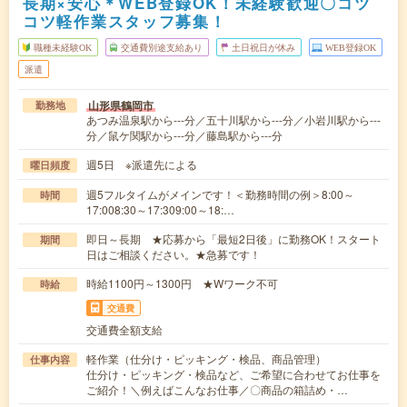
長期×安心＊WEB登録OK！未経験歓迎〇コツ
コツ軽作業スタッフ募集！
職種未経験OK
交通費別途支給あり
土日祝日が休み
WEB登録OK
派遣
山形県鶴岡市
勤務地
あつみ温泉駅から---分／五十川駅から---分／小岩川駅から---
分／鼠ケ関駅から---分／藤島駅から---分
週5日 ※派遣先による
曜日頻度
週5フルタイムがメインです！＜勤務時間の例＞8:00～
時間
17:008:30～17:309:00～18:…
即日～長期 ★応募から「最短2日後」に勤務OK！スタート
期間
日はご相談ください。★急募です！
時給1100円～1300円 ★Wワーク不可
時給
交通費
交通費全額支給
軽作業（仕分け・ピッキング・検品、商品管理）
仕事内容
仕分け・ピッキング・検品など、ご希望に合わせてお仕事を
ご紹介！＼例えばこんなお仕事／〇商品の箱詰め・…