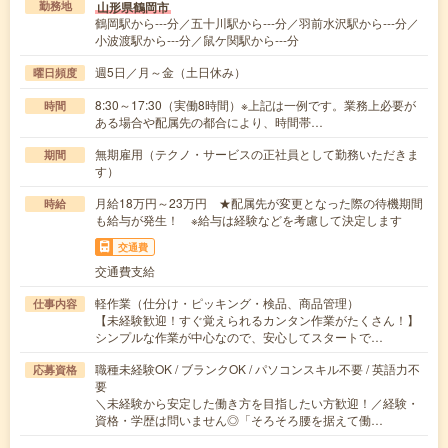
山形県鶴岡市
勤務地
鶴岡駅から---分／五十川駅から---分／羽前水沢駅から---分／
小波渡駅から---分／鼠ケ関駅から---分
週5日／月～金（土日休み）
曜日頻度
8:30～17:30（実働8時間）※上記は一例です。業務上必要が
時間
ある場合や配属先の都合により、時間帯…
無期雇用（テクノ・サービスの正社員として勤務いただきま
期間
す）
月給18万円～23万円 ★配属先が変更となった際の待機期間
時給
も給与が発生！ ※給与は経験などを考慮して決定します
交通費
交通費支給
軽作業（仕分け・ピッキング・検品、商品管理）
仕事内容
【未経験歓迎！すぐ覚えられるカンタン作業がたくさん！】
シンプルな作業が中心なので、安心してスタートで…
職種未経験OK / ブランクOK / パソコンスキル不要 / 英語力不
応募資格
要
＼未経験から安定した働き方を目指したい方歓迎！／経験・
資格・学歴は問いません◎「そろそろ腰を据えて働…