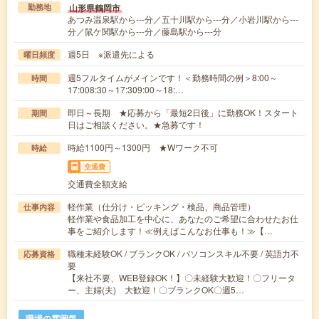
山形県鶴岡市
勤務地
あつみ温泉駅から---分／五十川駅から---分／小岩川駅から---
分／鼠ケ関駅から---分／藤島駅から---分
週5日 ※派遣先による
曜日頻度
週5フルタイムがメインです！＜勤務時間の例＞8:00～
時間
17:008:30～17:309:00～18:…
即日～長期 ★応募から「最短2日後」に勤務OK！スタート
期間
日はご相談ください。★急募です！
時給1100円～1300円 ★Wワーク不可
時給
交通費
交通費全額支給
軽作業（仕分け・ピッキング・検品、商品管理）
仕事内容
軽作業や食品加工を中心に、あなたのご希望に合わせたお仕
事をご紹介します！≪例えばこんなお仕事も！≫【…
職種未経験OK / ブランクOK / パソコンスキル不要 / 英語力不
応募資格
要
【来社不要、WEB登録OK！】〇未経験大歓迎！〇フリータ
ー、主婦(夫) 大歓迎！〇ブランクOK〇週5…
職場の雰囲気