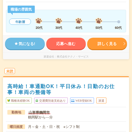
職場の雰囲気
年齢層
20代
30代
40代
50代
60代
気になる!
応募へ進む
詳しく見る
派遣会社
株式会社テクノ・サービス
未読
高時給！車通勤OK！平日休み！日勤のお仕
事！車両の整備等
職種未経験OK
交通費別途支給あり
WEB登録OK
派遣
山形県鶴岡市
勤務地
鶴岡駅から---分
月～金・土・日・祝 ※シフト制
曜日頻度