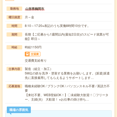
山形県鶴岡市
勤務地
月～金
曜日頻度
8:10～17:20※表記のうち実働8時間10分です。
時間
長期【ご応募から1週間以内(最短2日目)のスピード就業が可
期間
能】即日～
時給1150円
時給
交通費
交通費支給有り
製造（組立・加工）
仕事内容
5M位の鉄を洗浄・塗装する業務をお願いします。(派遣)派遣
先に直接雇用してもらえるようサポートします…
職種未経験OK / ブランクOK / パソコンスキル不要 / 英語力不
応募資格
要
【来社不要、WEB登録OK！】〇未経験大歓迎！〇フリータ
ー、主婦(夫) 大歓迎！ ※お仕事の掛け持ち…
職場の雰囲気