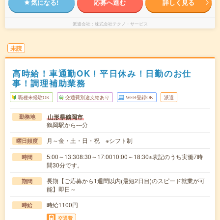
気になる!
応募へ進む
詳しく見る
派遣会社
株式会社テクノ・サービス
未読
高時給！車通勤OK！平日休み！日勤のお仕
事！調理補助業務
職種未経験OK
交通費別途支給あり
WEB登録OK
派遣
山形県鶴岡市
勤務地
鶴岡駅から---分
月～金・土・日・祝 ※シフト制
曜日頻度
5:00～13:308:30～17:0010:00～18:30※表記のうち実働7時
時間
間30分です。
長期【ご応募から1週間以内(最短2日目)のスピード就業が可
期間
能】即日～
時給1100円
時給
交通費