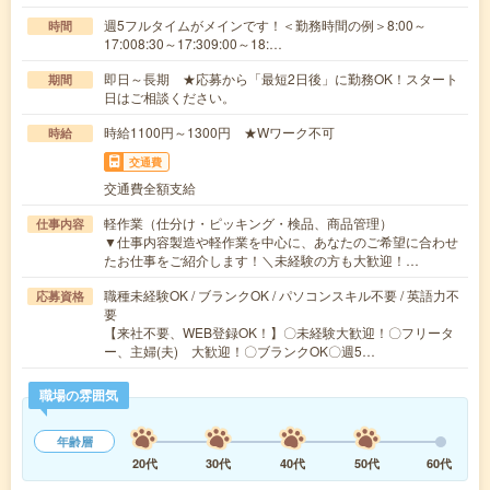
週5フルタイムがメインです！＜勤務時間の例＞8:00～
時間
17:008:30～17:309:00～18:…
即日～長期 ★応募から「最短2日後」に勤務OK！スタート
期間
日はご相談ください。
時給1100円～1300円 ★Wワーク不可
時給
交通費
交通費全額支給
軽作業（仕分け・ピッキング・検品、商品管理）
仕事内容
▼仕事内容製造や軽作業を中心に、あなたのご希望に合わせ
たお仕事をご紹介します！＼未経験の方も大歓迎！…
職種未経験OK / ブランクOK / パソコンスキル不要 / 英語力不
応募資格
要
【来社不要、WEB登録OK！】〇未経験大歓迎！〇フリータ
ー、主婦(夫) 大歓迎！〇ブランクOK〇週5…
職場の雰囲気
年齢層
20代
30代
40代
50代
60代