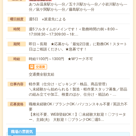
あつみ温泉駅から---分／五十川駅から---分／小岩川駅から---
分／鼠ケ関駅から---分／藤島駅から---分
週5日 ※派遣先による
曜日頻度
週5フルタイムがメインです！＜勤務時間の例＞8:00～
時間
17:008:30～17:309:00～18:…
即日～長期 ★応募から「最短2日後」に勤務OK！スタート
期間
日はご相談ください。★急募です！
時給1100円～1300円 ★Wワーク不可
時給
交通費
交通費全額支給
軽作業（仕分け・ピッキング・検品、商品管理）
仕事内容
＼未経験から始められる！製造・軽作業スタッフ募集／部品
の組み立てや加工、検査のほか、仕分け・箱詰め・…
職種未経験OK / ブランクOK / パソコンスキル不要 / 英語力不
応募資格
要
【来社不要、WEB登録OK！】〇未経験大歓迎！〇フリータ
ー、主婦(夫) 大歓迎！〇ブランクOK〇週5…
職場の雰囲気