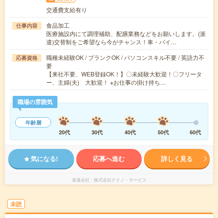
交通費支給有り
食品加工
仕事内容
医療施設内にて調理補助、配膳業務などをお願いします。(派
遣)交替制をご希望なら今がチャンス！車・バイ…
職種未経験OK / ブランクOK / パソコンスキル不要 / 英語力不
応募資格
要
【来社不要、WEB登録OK！】〇未経験大歓迎！〇フリータ
ー、主婦(夫) 大歓迎！ ※お仕事の掛け持ち…
職場の雰囲気
年齢層
20代
30代
40代
50代
60代
気になる!
応募へ進む
詳しく見る
派遣会社
株式会社テクノ・サービス
未読