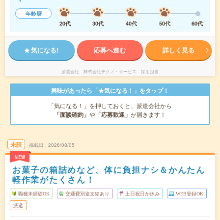
年齢層
20代
30代
40代
50代
60代
気になる!
応募へ進む
詳しく見る
派遣会社
株式会社テクノ・サービス 採用担当
興味があったら「★気になる！」をタップ！
「気になる！」を押しておくと、派遣会社から
「面談確約」
や
「応募歓迎」
が届きます！
未読
掲載日
2026/08/05
NEW
お菓子の箱詰めなど、体に負担ナシ＆かんたん
軽作業がたくさん！
職種未経験OK
交通費別途支給あり
土日祝日が休み
WEB登録OK
派遣