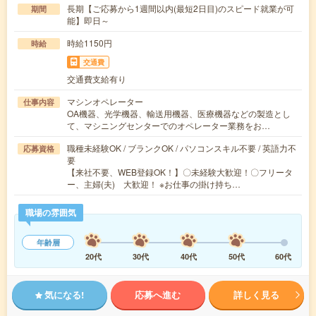
長期【ご応募から1週間以内(最短2日目)のスピード就業が可
期間
能】即日～
時給1150円
時給
交通費
交通費支給有り
マシンオペレーター
仕事内容
OA機器、光学機器、輸送用機器、医療機器などの製造とし
て、マシニングセンターでのオペレーター業務をお…
職種未経験OK / ブランクOK / パソコンスキル不要 / 英語力不
応募資格
要
【来社不要、WEB登録OK！】〇未経験大歓迎！〇フリータ
ー、主婦(夫) 大歓迎！ ※お仕事の掛け持ち…
職場の雰囲気
年齢層
20代
30代
40代
50代
60代
気になる!
応募へ進む
詳しく見る