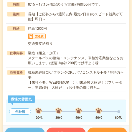
8:15～17:15※表記のうち実働7時間55分です。
時間
長期【ご応募から1週間以内(最短2日目)のスピード就業が可
期間
能】即日～
時給1200円
時給
交通費
交通費支給有り
製造（組立・加工）
仕事内容
スクールバスの整備・メンテナンス、車検対応業務などをお
願いします。(派遣)時給1200円で効率よく稼…
職種未経験OK / ブランクOK / パソコンスキル不要 / 英語力不
応募資格
要
【来社不要、WEB登録OK！】〇未経験大歓迎！〇フリータ
ー、主婦(夫) 大歓迎！ ※お仕事の掛け持ち…
職場の雰囲気
年齢層
20代
30代
40代
50代
60代