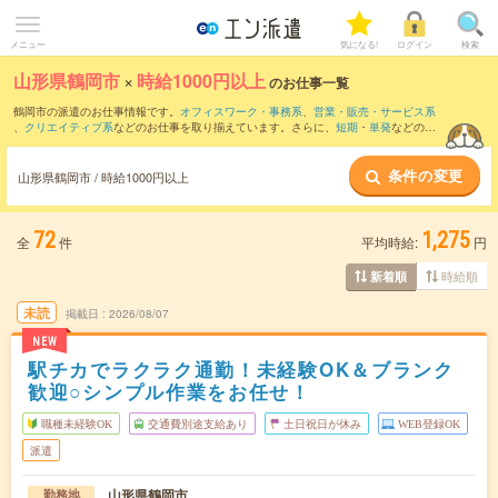
メニュー
気になる!
ログイン
検索
山形県鶴岡市
×
時給1000円以上
のお仕事一覧
鶴岡市の派遣のお仕事情報です。
オフィスワーク・事務系
、
営業・販売・サービス系
、
クリエイティブ系
などのお仕事を取り揃えています。さらに、
短期
・
単発
などの期
間や、
職種未経験OK
などのこだわり条件で絞り込んでいただけます。
条件の変更
時給
1050円以上
・
1800円以上
の求人はこちら
山形県鶴岡市 / 時給1000円以上
当サイトでは法令を遵守し、最低賃金以上の求人のみを掲載しています。
72
1,275
全
件
平均時給:
円
時給順
新着順
未読
掲載日
2026/08/07
NEW
駅チカでラクラク通勤！未経験OK＆ブランク
歓迎○シンプル作業をお任せ！
職種未経験OK
交通費別途支給あり
土日祝日が休み
WEB登録OK
派遣
山形県鶴岡市
勤務地