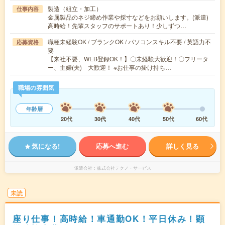
製造（組立・加工）
仕事内容
金属製品のネジ締め作業や採寸などをお願いします。(派遣)
高時給！先輩スタッフのサポートあり！少しずつ…
職種未経験OK / ブランクOK / パソコンスキル不要 / 英語力不
応募資格
要
【来社不要、WEB登録OK！】〇未経験大歓迎！〇フリータ
ー、主婦(夫) 大歓迎！ ※お仕事の掛け持ち…
職場の雰囲気
年齢層
20代
30代
40代
50代
60代
気になる!
応募へ進む
詳しく見る
派遣会社
株式会社テクノ・サービス
未読
座り仕事！高時給！車通勤OK！平日休み！顕