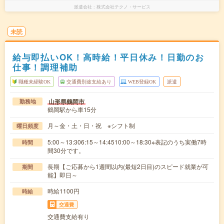
派遣会社
株式会社テクノ・サービス
未読
給与即払いOK！高時給！平日休み！日勤のお
仕事！調理補助
職種未経験OK
交通費別途支給あり
WEB登録OK
派遣
山形県鶴岡市
勤務地
鶴岡駅から車15分
月～金・土・日・祝 ※シフト制
曜日頻度
5:00～13:306:15～14:4510:00～18:30※表記のうち実働7時
時間
間30分です。
長期【ご応募から1週間以内(最短2日目)のスピード就業が可
期間
能】即日～
時給1100円
時給
交通費
交通費支給有り