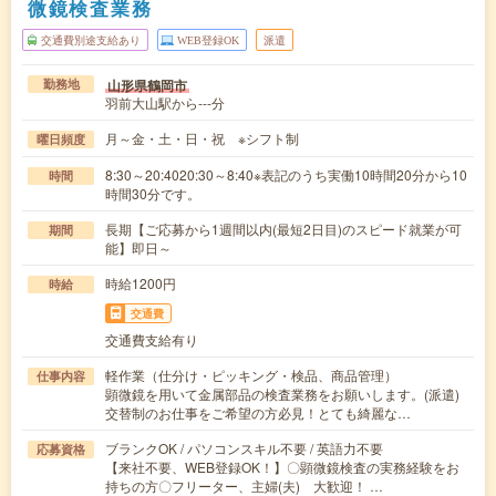
微鏡検査業務
交通費別途支給あり
WEB登録OK
派遣
山形県鶴岡市
勤務地
羽前大山駅から---分
月～金・土・日・祝 ※シフト制
曜日頻度
8:30～20:4020:30～8:40※表記のうち実働10時間20分から10
時間
時間30分です。
長期【ご応募から1週間以内(最短2日目)のスピード就業が可
期間
能】即日～
時給1200円
時給
交通費
交通費支給有り
軽作業（仕分け・ピッキング・検品、商品管理）
仕事内容
顕微鏡を用いて金属部品の検査業務をお願いします。(派遣)
交替制のお仕事をご希望の方必見！とても綺麗な…
ブランクOK / パソコンスキル不要 / 英語力不要
応募資格
【来社不要、WEB登録OK！】〇顕微鏡検査の実務経験をお
持ちの方〇フリーター、主婦(夫) 大歓迎！ …