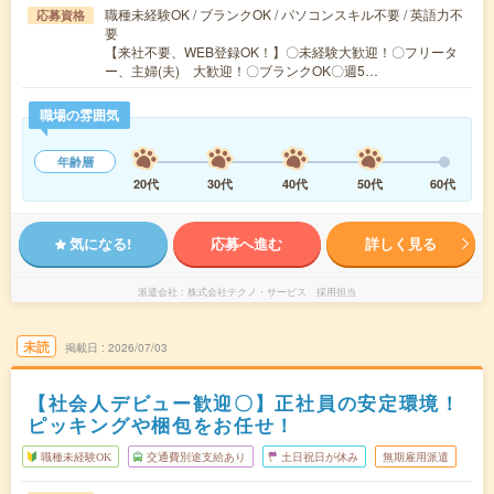
職種未経験OK / ブランクOK / パソコンスキル不要 / 英語力不
応募資格
要
【来社不要、WEB登録OK！】〇未経験大歓迎！〇フリータ
ー、主婦(夫) 大歓迎！〇ブランクOK〇週5…
職場の雰囲気
年齢層
20代
30代
40代
50代
60代
気になる!
応募へ進む
詳しく見る
派遣会社
株式会社テクノ・サービス 採用担当
未読
掲載日
2026/07/03
【社会人デビュー歓迎〇】正社員の安定環境！
ピッキングや梱包をお任せ！
職種未経験OK
交通費別途支給あり
土日祝日が休み
無期雇用派遣