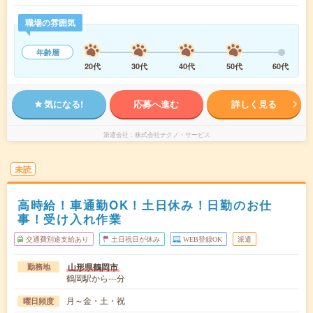
職場の雰囲気
年齢層
20代
30代
40代
50代
60代
気になる!
応募へ進む
詳しく見る
派遣会社
株式会社テクノ・サービス
未読
高時給！車通勤OK！土日休み！日勤のお仕
事！受け入れ作業
交通費別途支給あり
土日祝日が休み
WEB登録OK
派遣
山形県鶴岡市
勤務地
鶴岡駅から---分
月～金・土・祝
曜日頻度