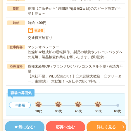
長期【ご応募から1週間以内(最短2日目)のスピード就業が可
期間
能】即日～
時給1400円
時給
交通費
交通費支給有り
マシンオペレーター
仕事内容
乾燥炉や焼成炉の運転操作、製品の紙袋やフレコンバッグへ
の充填、製品検査作業をお願いします。(派遣)袋…
職種未経験OK / ブランクOK / パソコンスキル不要 / 英語力不
応募資格
要
【来社不要、WEB登録OK！】〇未経験大歓迎！〇フリータ
ー、主婦(夫) 大歓迎！ ※お仕事の掛け持ち…
職場の雰囲気
年齢層
20代
30代
40代
50代
60代
気になる!
応募へ進む
詳しく見る