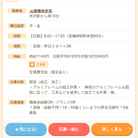
山形県米沢市
勤務地
米沢駅から車10分
月～金
曜日頻度
【日勤】8:20～17:20（実働8時間/休憩60分）
時間
・長期・即日スタートOK
期間
時給1140円 日額平均9120円/月額18万2400円
時給
交通費
交通費支給（規定あり）
製造（組立・加工）
仕事内容
＜アルミフレームの組立作業＞・棒状のアルミフレームを図
面に従って、工具などを使用して組立てる作業・物…
職種未経験OK / ブランクOK
応募資格
＊資格・経験不問＊18～50歳くらいまでの男女活躍中＊5名
募集
気になる!
応募へ進む
詳しく見る