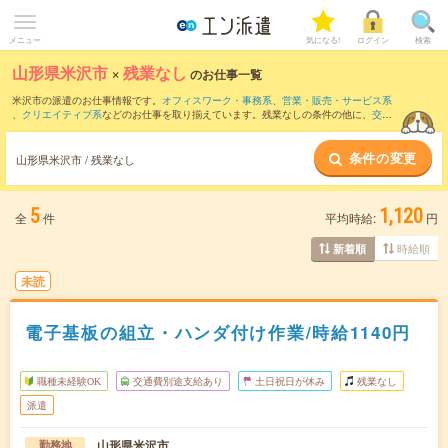
メニュー
気になる!
ログイン
検索
山形県米沢市
×
残業なし
のお仕事一覧
米沢市の派遣のお仕事情報です。
オフィスワーク・事務系
、
営業・販売・サービス系
、
クリエイティブ系
などのお仕事を取り揃えています。残業なしの条件の他に、
交通
費別途支給あり
、
職種未経験OK
、
友だちと一緒の応募OK
などのこだわり条件も取り
揃えています。
条件の変更
山形県米沢市 / 残業なし
5
1,120
全
件
平均時給:
円
時給順
新着順
未読
電子基板の組立・ハンダ付け作業/時給1140円
職種未経験OK
交通費別途支給あり
土日祝日が休み
残業なし
派遣
山形県米沢市
勤務地