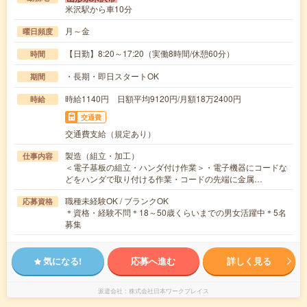
米沢駅から車10分
月～金
曜日頻度
【日勤】8:20～17:20（実働8時間/休憩60分）
時間
・長期・即日スタートOK
期間
時給1140円 日額平均9120円/月額18万2400円
時給
交通費
交通費支給（規定あり）
製造（組立・加工）
仕事内容
＜電子基板の組立・ハンダ付け作業＞・電子機器にコードな
どをハンダで取り付ける作業・コードの先端に金属…
職種未経験OK / ブランクOK
応募資格
＊資格・経験不問＊18～50歳くらいまでの男女活躍中＊5名
募集
気になる!
応募へ進む
詳しく見る
派遣会社
株式会社日本ワークプレイス