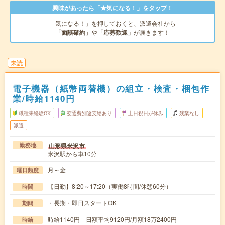
興味があったら「★気になる！」をタップ！
「気になる！」を押しておくと、派遣会社から
「面談確約」
や
「応募歓迎」
が届きます！
未読
電子機器（紙幣両替機）の組立・検査・梱包作
業/時給1140円
職種未経験OK
交通費別途支給あり
土日祝日が休み
残業なし
派遣
山形県米沢市
勤務地
米沢駅から車10分
月～金
曜日頻度
【日勤】8:20～17:20（実働8時間/休憩60分）
時間
・長期・即日スタートOK
期間
時給1140円 日額平均9120円/月額18万2400円
時給