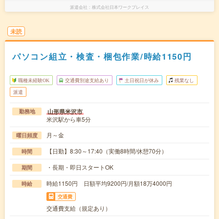
派遣会社
株式会社日本ワークプレイス
未読
パソコン組立・検査・梱包作業/時給1150円
職種未経験OK
交通費別途支給あり
土日祝日が休み
残業なし
派遣
山形県米沢市
勤務地
米沢駅から車5分
月～金
曜日頻度
【日勤】8:30～17:40（実働8時間/休憩70分）
時間
・長期・即日スタートOK
期間
時給1150円 日額平均9200円/月額18万4000円
時給
交通費
交通費支給（規定あり）