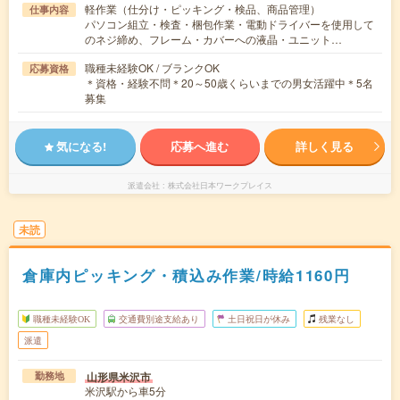
軽作業（仕分け・ピッキング・検品、商品管理）
仕事内容
パソコン組立・検査・梱包作業・電動ドライバーを使用して
のネジ締め、フレーム・カバーへの液晶・ユニット…
職種未経験OK / ブランクOK
応募資格
＊資格・経験不問＊20～50歳くらいまでの男女活躍中＊5名
募集
気になる!
応募へ進む
詳しく見る
派遣会社
株式会社日本ワークプレイス
未読
倉庫内ピッキング・積込み作業/時給1160円
職種未経験OK
交通費別途支給あり
土日祝日が休み
残業なし
派遣
山形県米沢市
勤務地
米沢駅から車5分