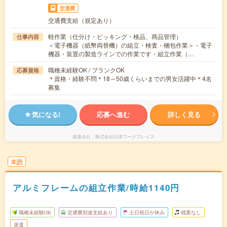
交通費
交通費支給（規定あり）
軽作業（仕分け・ピッキング・検品、商品管理）
仕事内容
＜電子機器（紙幣両替機）の組立・検査・梱包作業＞・電子
機器・装置の製造ラインでの作業です・組立作業（…
職種未経験OK / ブランクOK
応募資格
＊資格・経験不問＊18～50歳くらいまでの男女活躍中＊4名
募集
気になる!
応募へ進む
詳しく見る
派遣会社
株式会社日本ワークプレイス
未読
アルミフレームの組立作業/時給1140円
職種未経験OK
交通費別途支給あり
土日祝日が休み
残業なし
派遣