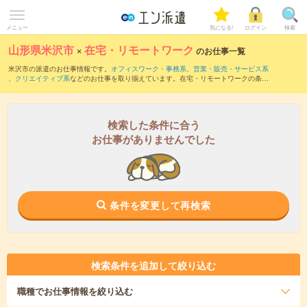
メニュー
気になる!
ログイン
検索
山形県米沢市
×
在宅・リモートワーク
のお仕事一覧
米沢市の派遣のお仕事情報です。
オフィスワーク・事務系
、
営業・販売・サービス系
、
クリエイティブ系
などのお仕事を取り揃えています。在宅・リモートワークの条件
の他に、
交通費別途支給あり
、
職種未経験OK
、
友だちと一緒の応募OK
などのこだわ
り条件も取り揃えています。
検索した条件に合う
お仕事がありませんでした
条件を変更して再検索
検索条件を追加して絞り込む
職種
でお仕事情報を絞り込む