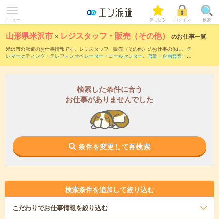
メニュー
気になる!
ログイン
検索
山形県米沢市
×
レジスタッフ・販売（その他）
のお仕事一覧
米沢市の派遣のお仕事情報です。レジスタッフ・販売（その他）のお仕事の他に、
テ
レマーケティング・テレフォンオペレーター・コールセンター
、
営業・企画営業・ラ
ウンダー
、
窓口・ショールーム・カウンター受付
などを取り揃えています。さらに、
短期
・
単発
などの期間や、
職種未経験OK
などのこだわり条件で絞り込んでいただけま
す。職種辞典：
レジスタッフ・販売（その他）のお仕事とは？とは？
検索した条件に合う
お仕事がありませんでした
条件を変更して再検索
検索条件を追加して絞り込む
こだわり
でお仕事情報を絞り込む