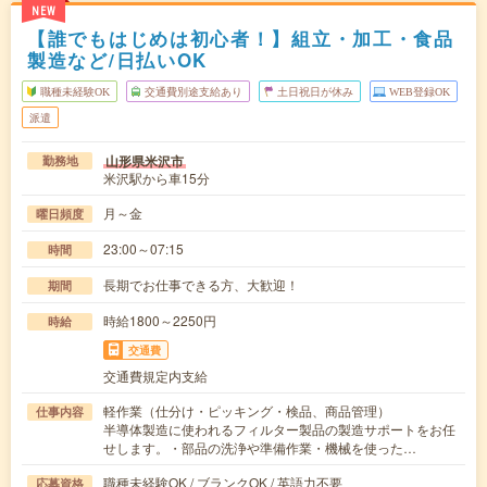
NEW
【誰でもはじめは初心者！】組立・加工・食品
製造など/日払いOK
職種未経験OK
交通費別途支給あり
土日祝日が休み
WEB登録OK
派遣
山形県米沢市
勤務地
米沢駅から車15分
月～金
曜日頻度
23:00～07:15
時間
長期でお仕事できる方、大歓迎！
期間
時給1800～2250円
時給
交通費
交通費規定内支給
軽作業（仕分け・ピッキング・検品、商品管理）
仕事内容
半導体製造に使われるフィルター製品の製造サポートをお任
せします。・部品の洗浄や準備作業・機械を使った…
職種未経験OK / ブランクOK / 英語力不要
応募資格