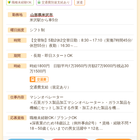
職種未経験OK
交通費別途支給あり
派遣
山形県米沢市
勤務地
米沢駅から車5分
シフト制
曜日頻度
【交替制】5勤2休2交替日勤：8:30～17:10（実働7時間45分/
時間
休憩55分）夜勤：16:30～…
・長期・即日スタートOK
期間
時給1800円 日額平均1万3950円/月額27万9000円/残込30
時給
万1500円
交通費
交通費支給（規定あり）
マシンオペレーター
仕事内容
＜石英ガラス製品加工マシンオペレーター＞・ガラス製品を
機械にセットし加工する作業・加工された製品を機…
職種未経験OK / ブランクOK
応募資格
※深夜業のため18歳以上（例外事由2号）＊資格・経験不問＊
18～50歳くらいまでの男女活躍中＊12名…