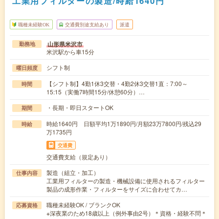
工業用フィルターの製造/時給1640円
職種未経験OK
交通費別途支給あり
派遣
山形県米沢市
勤務地
米沢駅から車15分
シフト制
曜日頻度
【シフト制】4勤1休3交替・4勤2休3交替1直：7:00～
時間
15:15（実働7時間15分/休憩60分）…
・長期・即日スタートOK
期間
時給1640円 日額平均1万1890円/月額23万7800円/残込29
時給
万1735円
交通費
交通費支給（規定あり）
製造（組立・加工）
仕事内容
工業用フィルターの製造・機械設備に使用されるフィルター
製品の成形作業・フィルターをサイズに合わせてカ…
職種未経験OK / ブランクOK
応募資格
※深夜業のため18歳以上（例外事由2号）＊資格・経験不問＊