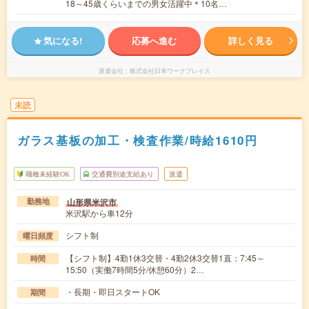
18～45歳くらいまでの男女活躍中＊10名…
気になる!
応募へ進む
詳しく見る
派遣会社
株式会社日本ワークプレイス
未読
ガラス基板の加工・検査作業/時給1610円
職種未経験OK
交通費別途支給あり
派遣
山形県米沢市
勤務地
米沢駅から車12分
シフト制
曜日頻度
【シフト制】4勤1休3交替・4勤2休3交替1直：7:45～
時間
15:50（実働7時間5分/休憩60分）2…
・長期・即日スタートOK
期間