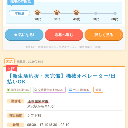
職場の雰囲気
年齢層
20代
30代
40代
50代
60代
気になる!
応募へ進む
詳しく見る
派遣会社
株式会社綜合キャリアオプション 製造事業部（全国）
未読
掲載日
2026/08/06
NEW
【新生活応援・寮完備】機械オペレーター/日
払いOK
職種未経験OK
交通費別途支給あり
WEB登録OK
派遣
山形県米沢市
勤務地
米沢駅から車15分
シフト制
曜日頻度
08:30～17:1018:30～03:10
時間