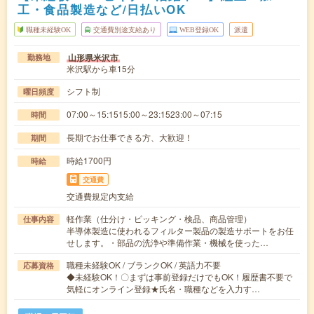
工・食品製造など/日払いOK
職種未経験OK
交通費別途支給あり
WEB登録OK
派遣
山形県米沢市
勤務地
米沢駅から車15分
シフト制
曜日頻度
07:00～15:1515:00～23:1523:00～07:15
時間
長期でお仕事できる方、大歓迎！
期間
時給1700円
時給
交通費
交通費規定内支給
軽作業（仕分け・ピッキング・検品、商品管理）
仕事内容
半導体製造に使われるフィルター製品の製造サポートをお任
せします。・部品の洗浄や準備作業・機械を使った…
職種未経験OK / ブランクOK / 英語力不要
応募資格
◆未経験OK！〇まずは事前登録だけでもOK！履歴書不要で
気軽にオンライン登録★氏名・職種などを入力す…