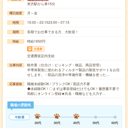
米沢駅から車15分
月～金
曜日頻度
15:00～23:1523:00～07:15
時間
長期でお仕事できる方、大歓迎！
期間
時給1650円
時給
交通費
交通費規定内支給
軽作業（仕分け・ピッキング・検品、商品管理）
仕事内容
半導体製造に使われるフィルター製品の製造サポートをお任
せします。・部品の洗浄や準備作業・機械を使った…
職種未経験OK / ブランクOK / 英語力不要
応募資格
◆未経験OK！〇まずは事前登録だけでもOK！履歴書不要で
気軽にオンライン登録★氏名・職種などを入力す…
職場の雰囲気
年齢層
20代
30代
40代
50代
60代