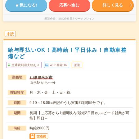
気になる!
応募へ進む
詳しく見る
派遣会社
株式会社日本ワークプレイス
未読
給与即払いOK！高時給！平日休み！自動車整
備など
交通費別途支給あり
WEB登録OK
派遣
山形県米沢市
勤務地
山形駅から---分
月・木・金・土・日・祝
曜日頻度
9:10～18:05※表記のうち実働7時間55分です。
時間
長期【ご応募から1週間以内(最短2日目)のスピード就業が可
期間
能】即日～
時給2000円
時給
交通費