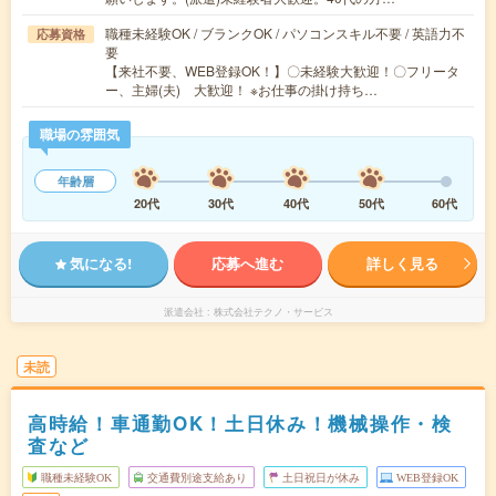
職種未経験OK / ブランクOK / パソコンスキル不要 / 英語力不
応募資格
要
【来社不要、WEB登録OK！】〇未経験大歓迎！〇フリータ
ー、主婦(夫) 大歓迎！ ※お仕事の掛け持ち…
職場の雰囲気
年齢層
20代
30代
40代
50代
60代
気になる!
応募へ進む
詳しく見る
派遣会社
株式会社テクノ・サービス
未読
高時給！車通勤OK！土日休み！機械操作・検
査など
職種未経験OK
交通費別途支給あり
土日祝日が休み
WEB登録OK