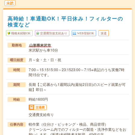
未読
高時給！車通勤OK！平日休み！フィルターの
検査など
職種未経験OK
交通費別途支給あり
WEB登録OK
派遣
山形県米沢市
勤務地
米沢駅から車10分
月～金・土・日・祝
曜日頻度
7:00～15:1515:00～23:1523:00～7:15※表記のうち実働7時
時間
間15分です。
長期【ご応募から1週間以内(最短2日目)のスピード就業が可
期間
能】即日～
時給1600円
時給
交通費
交通費支給有り
軽作業（仕分け・ピッキング・検品、商品管理）
仕事内容
クリーンルーム内でのフィルターの製造・洗浄作業などをお
願いします。(派遣)未経験者大歓迎。40代の方…