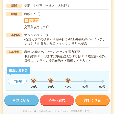
長期でお仕事できる方、大歓迎！
期間
時給1750円
時給
交通費
交通費規定内支給
マシンオペレーター
仕事内容
-石英ガラスの切断や研磨を行う-加工機械の操作やメンテナ
ンスを担当-製品の品質チェックを行う-作業場…
職種未経験OK / ブランクOK / 英語力不要
応募資格
◆未経験OK！〇まずは事前登録だけでもOK！履歴書不要で
気軽にオンライン登録★氏名・職種などを入力す…
職場の雰囲気
年齢層
20代
30代
40代
50代
60代
気になる!
応募へ進む
詳しく見る
派遣会社
株式会社綜合キャリアオプション 製造事業部（全国）