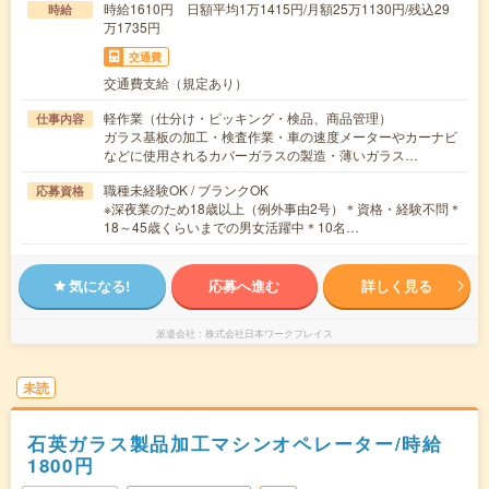
時給1610円 日額平均1万1415円/月額25万1130円/残込29
時給
万1735円
交通費
交通費支給（規定あり）
軽作業（仕分け・ピッキング・検品、商品管理）
仕事内容
ガラス基板の加工・検査作業・車の速度メーターやカーナビ
などに使用されるカバーガラスの製造・薄いガラス…
職種未経験OK / ブランクOK
応募資格
※深夜業のため18歳以上（例外事由2号）＊資格・経験不問＊
18～45歳くらいまでの男女活躍中＊10名…
気になる!
応募へ進む
詳しく見る
派遣会社
株式会社日本ワークプレイス
未読
石英ガラス製品加工マシンオペレーター/時給
1800円