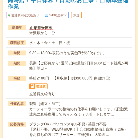
高時給！平日休み！日勤のお仕事！自動車整備
作業
交通費別途支給あり
WEB登録OK
派遣
山形県米沢市
勤務地
米沢駅から---分
水・木・金・土・日・祝
曜日頻度
9:30～18:00※表記のうち実働7時間30分です。
時間
長期【ご応募から1週間以内(最短2日目)のスピード就業が可
期間
能】即日～
時給2100円 【月収例】例330,000円(稼働21日)
時給
交通費
交通費支給有り
製造（組立・加工）
仕事内容
カーディーラーでの整備のお仕事をお願いします。(派遣)派
遣先に直接雇用してもらえるようサポートします…
ブランクOK / パソコンスキル不要 / 英語力不要
応募資格
【来社不要、WEB登録OK！】〇自動車整備士資格（２級）
をお持ちの方〇フリーター、主婦(夫) 大歓迎…