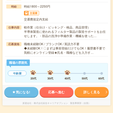
時給1800～2250円
時給
交通費
交通費規定内支給
軽作業（仕分け・ピッキング・検品、商品管理）
仕事内容
半導体製造に使われるフィルター製品の製造サポートをお任
せします。・部品の洗浄や準備作業・機械を使った…
職種未経験OK / ブランクOK / 英語力不要
応募資格
◆未経験OK！〇まずは事前登録だけでもOK！履歴書不要で
気軽にオンライン登録★氏名・職種などを入力す…
職場の雰囲気
年齢層
20代
30代
40代
50代
60代
気になる!
応募へ進む
詳しく見る
派遣会社
株式会社綜合キャリアオプション 製造事業部（全国）