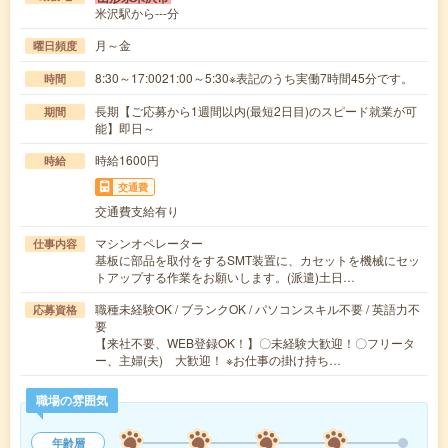
米沢駅から---分
月～金
曜日頻度
8:30～17:0021:00～5:30※表記のうち実働7時間45分です。
時間
長期【ご応募から1週間以内(最短2日目)のスピード就業が可
期間
能】即日～
時給1600円
時給
交通費
交通費支給有り
マシンオペレーター
仕事内容
基板に部品を取付をするSMT装置に、カセットを機械にセッ
トアップする作業をお願いします。(派遣)土日…
職種未経験OK / ブランクOK / パソコンスキル不要 / 英語力不
応募資格
要
【来社不要、WEB登録OK！】〇未経験大歓迎！〇フリータ
ー、主婦(夫) 大歓迎！ ※お仕事の掛け持ち…
職場の雰囲気
年齢層