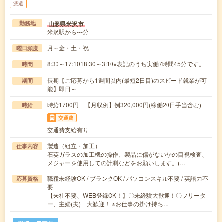
派遣
山形県米沢市
勤務地
米沢駅から---分
月～金・土・祝
曜日頻度
8:30～17:1018:30～3:10※表記のうち実働7時間45分です。
時間
長期【ご応募から1週間以内(最短2日目)のスピード就業が可
期間
能】即日～
時給1700円 【月収例】例320,000円(稼働20日手当含む)
時給
交通費
交通費支給有り
製造（組立・加工）
仕事内容
石英ガラスの加工機の操作、製品に傷がないかの目視検査、
メジャーを使用しての計測などをお願いします。(…
職種未経験OK / ブランクOK / パソコンスキル不要 / 英語力不
応募資格
要
【来社不要、WEB登録OK！】〇未経験大歓迎！〇フリータ
ー、主婦(夫) 大歓迎！ ※お仕事の掛け持ち…