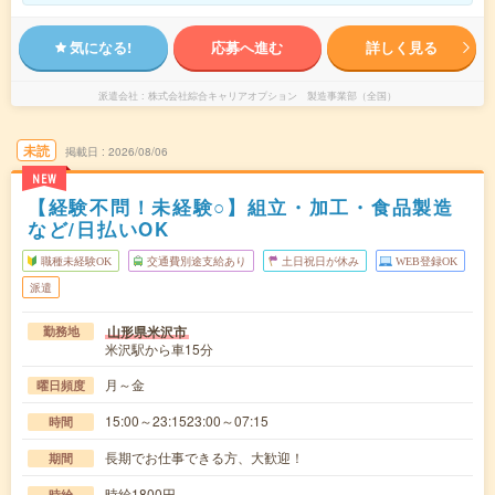
気になる!
応募へ進む
詳しく見る
派遣会社
株式会社綜合キャリアオプション 製造事業部（全国）
未読
掲載日
2026/08/06
NEW
【経験不問！未経験○】組立・加工・食品製造
など/日払いOK
職種未経験OK
交通費別途支給あり
土日祝日が休み
WEB登録OK
派遣
山形県米沢市
勤務地
米沢駅から車15分
月～金
曜日頻度
15:00～23:1523:00～07:15
時間
長期でお仕事できる方、大歓迎！
期間
時給1800円
時給