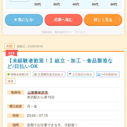
20代
30代
40代
50代
60代
気になる!
応募へ進む
詳しく見る
派遣会社
株式会社テクノ・サービス
未読
掲載日
2026/08/06
NEW
【未経験者歓迎！】組立・加工・食品製造な
ど/日払いOK
職種未経験OK
交通費別途支給あり
土日祝日が休み
WEB登録OK
派遣
山形県米沢市
勤務地
米沢駅から車15分
月～金
曜日頻度
23:00～07:15
時間
長期でお仕事できる方、大歓迎！
期間