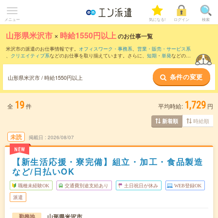
メニュー
気になる!
ログイン
検索
山形県米沢市
×
時給1550円以上
のお仕事一覧
米沢市の派遣のお仕事情報です。
オフィスワーク・事務系
、
営業・販売・サービス系
、
クリエイティブ系
などのお仕事を取り揃えています。さらに、
短期
・
単発
などの期
間や、
職種未経験OK
などのこだわり条件で絞り込んでいただけます。
条件の変更
山形県米沢市 / 時給1550円以上
19
1,729
全
件
平均時給:
円
時給順
新着順
未読
掲載日
2026/08/07
NEW
【新生活応援・寮完備】組立・加工・食品製造
など/日払いOK
職種未経験OK
交通費別途支給あり
土日祝日が休み
WEB登録OK
派遣
山形県米沢市
勤務地