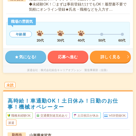
◆未経験OK！〇まずは事前登録だけでもOK！履歴書不要で
気軽にオンライン登録★氏名・職種などを入力す…
職場の雰囲気
年齢層
20代
30代
40代
50代
60代
気になる!
応募へ進む
詳しく見る
派遣会社
株式会社綜合キャリアオプション 製造事業部（全国）
未読
高時給！車通勤OK！土日休み！日勤のお仕
事！機械オペレーター
職種未経験OK
交通費別途支給あり
土日祝日が休み
WEB登録OK
派遣
山形県米沢市
勤務地