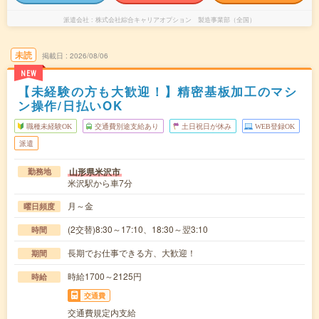
派遣会社
株式会社綜合キャリアオプション 製造事業部（全国）
未読
掲載日
2026/08/06
NEW
【未経験の方も大歓迎！】精密基板加工のマシ
ン操作/日払いOK
職種未経験OK
交通費別途支給あり
土日祝日が休み
WEB登録OK
派遣
山形県米沢市
勤務地
米沢駅から車7分
月～金
曜日頻度
(2交替)8:30～17:10、18:30～翌3:10
時間
長期でお仕事できる方、大歓迎！
期間
時給1700～2125円
時給
交通費
交通費規定内支給