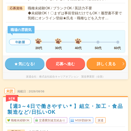
職種未経験OK / ブランクOK / 英語力不要
応募資格
◆未経験OK！〇まずは事前登録だけでもOK！履歴書不要で
気軽にオンライン登録★氏名・職種などを入力す…
職場の雰囲気
年齢層
20代
30代
40代
50代
60代
気になる!
応募へ進む
詳しく見る
派遣会社
株式会社綜合キャリアオプション 製造事業部（全国）
未読
掲載日
2026/08/06
NEW
【週3～4日で働きやすい＊】組立・加工・食品
製造など/日払いOK
職種未経験OK
交通費別途支給あり
WEB登録OK
派遣