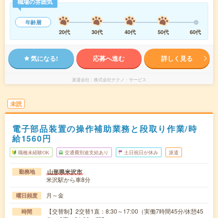
職場の雰囲気
年齢層
20代
30代
40代
50代
60代
気になる!
応募へ進む
詳しく見る
派遣会社
株式会社テクノ・サービス
未読
電子部品装置の操作補助業務と段取り作業/時
給1560円
職種未経験OK
交通費別途支給あり
土日祝日が休み
派遣
山形県米沢市
勤務地
米沢駅から車8分
月～金
曜日頻度
【交替制】2交替1直：8:30～17:00（実働7時間45分/休憩45
時間