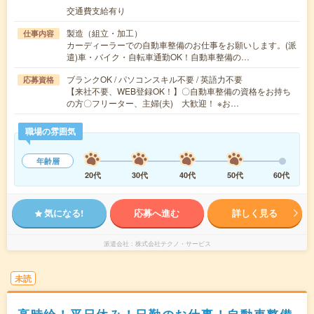
交通費支給有り
製造（組立・加工）
仕事内容
カーディーラーでの自動車整備のお仕事をお願いします。(派
遣)車・バイク・自転車通勤OK！自動車整備の…
ブランクOK / パソコンスキル不要 / 英語力不要
応募資格
【来社不要、WEB登録OK！】〇自動車整備の資格をお持ち
の方〇フリーター、主婦(夫) 大歓迎！ ※お…
職場の雰囲気
年齢層
20代
30代
40代
50代
60代
気になる!
応募へ進む
詳しく見る
派遣会社
株式会社テクノ・サービス
未読