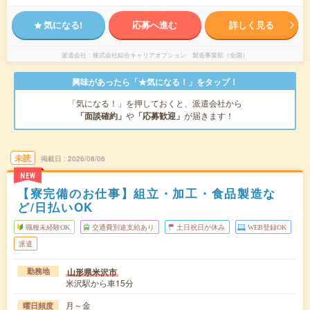
気になる!
応募へ進む
詳しく見る
派遣会社
株式会社綜合キャリアオプション 製造事業部（全国）
興味があったら「★気になる！」をタップ！
「気になる！」を押しておくと、派遣会社から
「面談確約」
や
「応募歓迎」
が届きます！
未読
掲載日
2026/08/06
NEW
【寮完備のお仕事】組立・加工・食品製造な
ど/日払いOK
職種未経験OK
交通費別途支給あり
土日祝日が休み
WEB登録OK
派遣
山形県米沢市
勤務地
米沢駅から車15分
月～金
曜日頻度