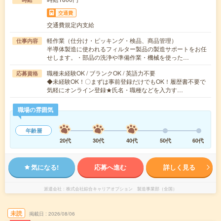
交通費
交通費規定内支給
軽作業（仕分け・ピッキング・検品、商品管理）
仕事内容
半導体製造に使われるフィルター製品の製造サポートをお任
せします。・部品の洗浄や準備作業・機械を使った…
職種未経験OK / ブランクOK / 英語力不要
応募資格
◆未経験OK！〇まずは事前登録だけでもOK！履歴書不要で
気軽にオンライン登録★氏名・職種などを入力す…
職場の雰囲気
年齢層
20代
30代
40代
50代
60代
気になる!
応募へ進む
詳しく見る
派遣会社
株式会社綜合キャリアオプション 製造事業部（全国）
未読
掲載日
2026/08/06