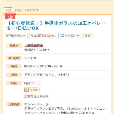
未読
掲載日
2026/08/06
NEW
【初心者歓迎！】半導体ガラスの加工オペレー
ター/日払いOK
職種未経験OK
交通費別途支給あり
WEB登録OK
派遣
山形県米沢市
勤務地
米沢駅から車15分
シフト制
曜日頻度
08:30～17:1018:30～03:10
時間
長期でお仕事できる方、大歓迎！
期間
時給1750円
時給
交通費
交通費規定内支給
マシンオペレーター
仕事内容
半導体用ガラスの製造※下記いずれかになります＊マシニン
グマシニングセンタという機械を用いた石英ガラス…