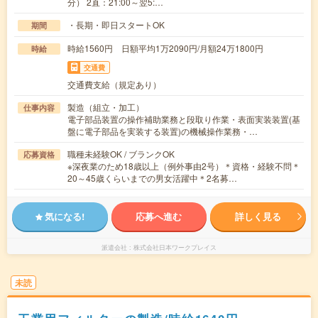
分） 2直：21:00～翌5:…
・長期・即日スタートOK
期間
時給1560円 日額平均1万2090円/月額24万1800円
時給
交通費
交通費支給（規定あり）
製造（組立・加工）
仕事内容
電子部品装置の操作補助業務と段取り作業・表面実装装置(基
盤に電子部品を実装する装置)の機械操作業務・…
職種未経験OK / ブランクOK
応募資格
※深夜業のため18歳以上（例外事由2号）＊資格・経験不問＊
20～45歳くらいまでの男女活躍中＊2名募…
気になる!
応募へ進む
詳しく見る
派遣会社
株式会社日本ワークプレイス
未読