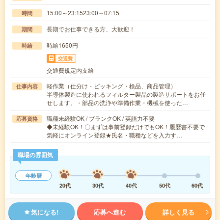
15:00～23:1523:00～07:15
時間
長期でお仕事できる方、大歓迎！
期間
時給1650円
時給
交通費
交通費規定内支給
軽作業（仕分け・ピッキング・検品、商品管理）
仕事内容
半導体製造に使われるフィルター製品の製造サポートをお任
せします。・部品の洗浄や準備作業・機械を使った…
職種未経験OK / ブランクOK / 英語力不要
応募資格
◆未経験OK！〇まずは事前登録だけでもOK！履歴書不要で
気軽にオンライン登録★氏名・職種などを入力す…
職場の雰囲気
年齢層
20代
30代
40代
50代
60代
気になる!
応募へ進む
詳しく見る