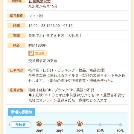
山形県米沢市
勤務地
米沢駅から車15分
シフト制
曜日頻度
15:00～23:1523:00～07:15
時間
長期でお仕事できる方、大歓迎！
期間
時給1800円
時給
交通費
交通費規定内支給
軽作業（仕分け・ピッキング・検品、商品管理）
仕事内容
半導体製造に使われるフィルター製品の製造サポートをお任
せします。・部品の洗浄や準備作業・機械を使った…
職種未経験OK / ブランクOK / 英語力不要
応募資格
◆未経験OK！〇まずは事前登録だけでもOK！履歴書不要で
気軽にオンライン登録★氏名・職種などを入力す…
職場の雰囲気
年齢層
20代
30代
40代
50代
60代