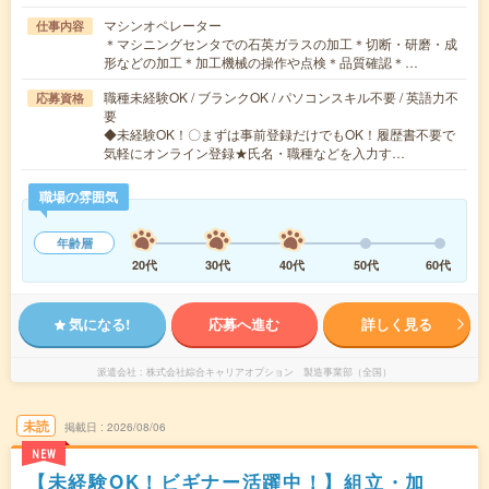
マシンオペレーター
仕事内容
＊マシニングセンタでの石英ガラスの加工＊切断・研磨・成
形などの加工＊加工機械の操作や点検＊品質確認＊…
職種未経験OK / ブランクOK / パソコンスキル不要 / 英語力不
応募資格
要
◆未経験OK！〇まずは事前登録だけでもOK！履歴書不要で
気軽にオンライン登録★氏名・職種などを入力す…
職場の雰囲気
年齢層
20代
30代
40代
50代
60代
気になる!
応募へ進む
詳しく見る
派遣会社
株式会社綜合キャリアオプション 製造事業部（全国）
未読
掲載日
2026/08/06
NEW
【未経験OK！ビギナー活躍中！】組立・加