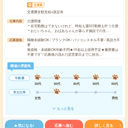
交通費
交通費全額支給※規定有
介護関連
仕事内容
＊在宅勤務はできないけれど、時短も週3日勤務も叶う介護
＊おじいちゃん、おばあちゃんが暮らす施設での生…
職種未経験OK / ブランクOK / パソコンスキル不要 / 英語力不
応募資格
要
無資格・未経験OK年齢不問★10名以上採用予定★履歴書は
不要です▽応募後の流れ1)翌営業日までに担当…
職場の雰囲気
年齢層
20代
30代
40代
50代
60代
男女比率
女性
男性
もっと見る
気になる!
応募へ進む
詳しく見る