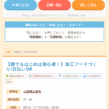
気になる!
応募へ進む
詳しく見る
派遣会社
株式会社綜合キャリアオプション 製造事業部（全国）
興味があったら「★気になる！」をタップ！
「気になる！」を押しておくと、派遣会社から
「面談確約」
や
「応募歓迎」
が届きます！
未読
掲載日
2026/08/06
【誰でもはじめは初心者！】加工フードづく
り/日払いOK
職種未経験OK
交通費別途支給あり
土日祝日が休み
WEB登録OK
派遣
山形県山形市
勤務地
月～金
曜日頻度
08:10～17:1013:00～22:00
時間