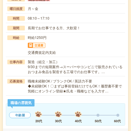
月～金
曜日頻度
08:10～17:10
時間
長期でお仕事できる方、大歓迎！
期間
時給1250円
時給
交通費
交通費規定内支給
製造（組立・加工）
仕事内容
9/30までの短期案件→スーパーやコンビニで販売されている
おつまみ食品を製造する工場でのお仕事です。…
職種未経験OK / ブランクOK / 英語力不要
応募資格
◆未経験OK！〇まずは事前登録だけでもOK！履歴書不要で
気軽にオンライン登録★氏名・職種などを入力す…
職場の雰囲気
年齢層
20代
30代
40代
50代
60代