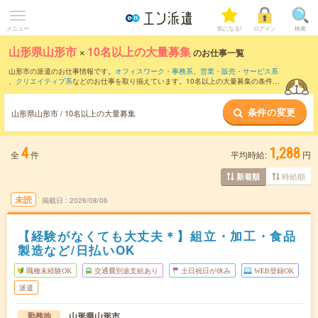
メニュー
気になる!
ログイン
検索
山形県山形市
×
10名以上の大量募集
のお仕事一覧
山形市の派遣のお仕事情報です。
オフィスワーク・事務系
、
営業・販売・サービス系
、
クリエイティブ系
などのお仕事を取り揃えています。10名以上の大量募集の条件の
他に、
交通費別途支給あり
、
職種未経験OK
、
友だちと一緒の応募OK
などのこだわり
条件も取り揃えています。
条件の変更
山形県山形市 / 10名以上の大量募集
4
1,288
全
件
平均時給:
円
時給順
新着順
未読
掲載日
2026/08/06
【経験がなくても大丈夫＊】組立・加工・食品
製造など/日払いOK
職種未経験OK
交通費別途支給あり
土日祝日が休み
WEB登録OK
派遣
山形県山形市
勤務地