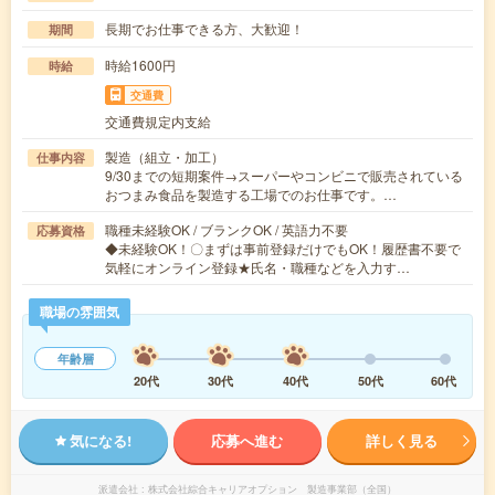
長期でお仕事できる方、大歓迎！
期間
時給1600円
時給
交通費
交通費規定内支給
製造（組立・加工）
仕事内容
9/30までの短期案件→スーパーやコンビニで販売されている
おつまみ食品を製造する工場でのお仕事です。…
職種未経験OK / ブランクOK / 英語力不要
応募資格
◆未経験OK！〇まずは事前登録だけでもOK！履歴書不要で
気軽にオンライン登録★氏名・職種などを入力す…
職場の雰囲気
年齢層
20代
30代
40代
50代
60代
気になる!
応募へ進む
詳しく見る
派遣会社
株式会社綜合キャリアオプション 製造事業部（全国）