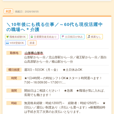
未読
掲載日
2026/08/05
＼10年後にも残る仕事／～60代も現役活躍中
の職場へ＊介護
職種未経験OK
交通費別途支給あり
土日祝日が休み
残業なし
WEB登録OK
派遣
山形県山形市
勤務地
山形駅から---分／北山形駅から---分／蔵王駅から---分／面白
山高原駅から---分／楯山駅から---分
週3日～5日OK（月～金） ★土日休みOK
曜日頻度
★1日4時間～の時短シフトOK★スタート時間選べます！
時間
7:00～16:009:00～17:0011:…
開始日はご相談ください！ ★急募 ★職場が気に入れば、
期間
長期でも働けます！
無資格未経験：時給1200円～ 経験者：時給1250円～ ★
時給
日払い／週払い制度あり（月払いも選べます）※稼働開始時
は手続き完了次第のお支払いとなります。