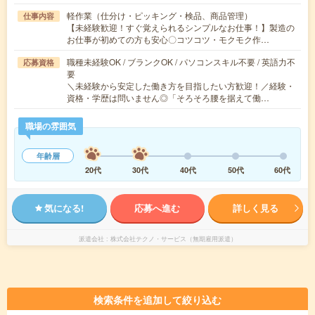
軽作業（仕分け・ピッキング・検品、商品管理）
仕事内容
【未経験歓迎！すぐ覚えられるシンプルなお仕事！】製造の
お仕事が初めての方も安心〇コツコツ・モクモク作…
職種未経験OK / ブランクOK / パソコンスキル不要 / 英語力不
応募資格
要
＼未経験から安定した働き方を目指したい方歓迎！／経験・
資格・学歴は問いません◎「そろそろ腰を据えて働…
職場の雰囲気
年齢層
20代
30代
40代
50代
60代
気になる!
応募へ進む
詳しく見る
派遣会社
株式会社テクノ・サービス（無期雇用派遣）
検索条件を追加して絞り込む