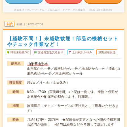
派遣会社
マンパワーグループ株式会社 ケアサービス事業部 （医療福祉介護関連）
未読
掲載日
2026/07/08
【経験不問！】未経験歓迎！部品の機械セット
やチェック作業など！
職種未経験OK
交通費別途支給あり
土日祝日が休み
無期雇用派遣
山形県山形市
勤務地
山形駅から---分／蔵王駅から---分／楯山駅から---分／漆山(山
形県)駅から---分／東金井駅から---分
週5日／月～金（土日休み）
曜日頻度
8:30～17:30（実働8時間）※上記は一例です。業務上必要が
時間
ある場合や配属先の都合により、時間帯…
無期雇用（テクノ・サービスの正社員として勤務いただきま
期間
す）
月給18万円～23万円 ★配属先が変更となった際の待機期間
時給
も給与が発生！ ※給与は経験などを考慮して決定します