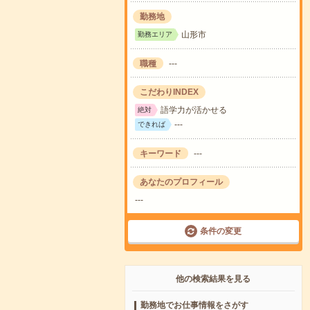
勤務地
山形市
勤務エリア
職種
---
こだわりINDEX
語学力が活かせる
絶対
---
できれば
キーワード
---
あなたのプロフィール
---
条件の変更
他の検索結果を見る
勤務地でお仕事情報をさがす