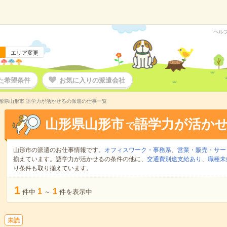
ヘル
エリア変更
た希望条件
お気に入りの派遣会社
形県山形市 語学力が活かせるの派遣の仕事一覧
山形県山形市
語学力が活か
で
山形市の派遣のお仕事情報です。
オフィスワーク・事務系
、
営業・販売・サー
揃えています。語学力が活かせるの条件の他に、
交通費別途支給あり
、
職種未
り条件も取り揃えています。
1
1
1
件中
～
件を表示中
未読