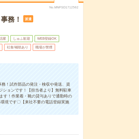
No.MNPSD1712562
ト事務！
派遣
代活躍
しゅふ歓迎
WEB登録OK
社食/補助あり
職場が禁煙
事務！試作部品の発注・検収や発送、資
ジションです！【担当者より】無料駐車
めます！作業着・靴の貸与ありで通勤時の
い環境です〇【来社不要の電話登録実施