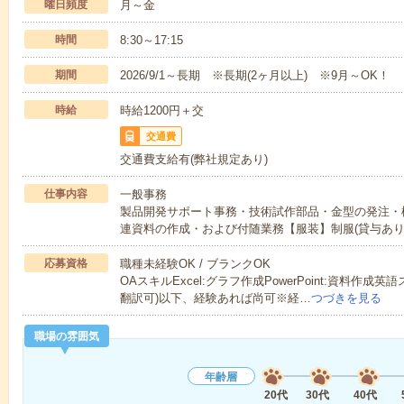
曜日頻度
月～金
時間
8:30～17:15
期間
2026/9/1～長期 ※長期(2ヶ月以上) ※9月～OK！
時給
時給1200円＋交
交通費
交通費支給有(弊社規定あり)
仕事内容
一般事務
製品開発サポート事務・技術試作部品・金型の発注・
連資料の作成・および付随業務【服装】制服(貸与あり
応募資格
職種未経験OK / ブランクOK
OAスキルExcel:グラフ作成PowerPoint:資料作
翻訳可)以下、経験あれば尚可※経…
つづきを見る
職場の雰囲気
年齢層
20代
30代
40代