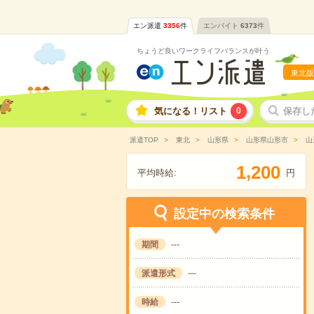
エン派遣
3356
件
エンバイト
6373
件
ちょうど良いワークライフバランスが叶う
東北版
気になる！リスト
0
保存し
派遣TOP
東北
山形県
山形県山形市
山
,
1
2
0
0
平均時給:
円
設定中の検索条件
期間
---
派遣形式
---
時給
---