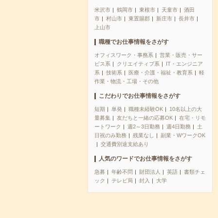
米沢市
鶴岡市
東根市
天童市
酒田
市
村山市
東置賜郡
新庄市
長井市
上山市
職種でお仕事情報をさがす
オフィスワーク・事務系
営業・販売・サー
ビス系
クリエイティブ系
IT・エンジニア
系
技術系
医療・介護・福祉・教育系
軽
作業・物流・工場・その他
こだわりでお仕事情報をさがす
短期
単発
職種未経験OK
10名以上の大
量募集
友だちと一緒の応募OK
在宅・リモ
ートワーク
週2～3日勤務
週4日勤務
土
日祝のみ勤務
残業なし
副業・WワークOK
交通費別途支給あり
人気のワードでお仕事情報をさがす
急募
年齢不問
財団法人
英語
書類チェ
ック
テレビ局
封入
大学