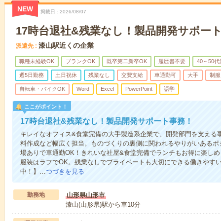
NEW
掲載日
2026/08/07
17時台退社&残業なし！製品開発サポー
漆山駅近くの企業
派遣先
職種未経験OK
ブランクOK
既卒第二新卒OK
履歴書不要
40～50
週5日勤務
土日祝休
残業なし
交費支給
車通勤可
大手
制服
自転車・バイクOK
Word
Excel
PowerPoint
語学
ここがポイント！
17時台退社&残業なし！製品開発サポート事務！
キレイなオフィス&食堂完備の大手製造系企業で、開発部門を支える
料作成など幅広く担当。ものづくりの裏側に関われるやりがいあるポ
場ありで車通勤OK！きれいな社屋&食堂完備でランチもお得に楽し
服装はラフでOK。残業なしでプライベートも大切にできる働きやす
中！】…
つづきを見る
勤務地
山形県山形市
漆山(山形県)駅から車10分