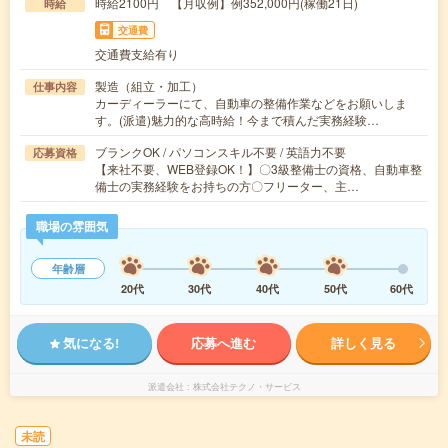
時給2100円 【月収例】例352,000円(稼働21日)
時給
交通費
交通費支給有り
製造（組立・加工）
仕事内容
カーディーラーにて、自動車の整備作業などをお願いしま
す。(派遣)魅力的な高時給！今まで積んだ実務経験…
ブランクOK / パソコンスキル不要 / 英語力不要
応募資格
【来社不要、WEB登録OK！】〇3級整備士の資格、自動車整
備士の実務経験をお持ちの方〇フリーター、主…
職場の雰囲気
年齢層
20代
30代
40代
50代
60代
気になる!
応募へ進む
詳しく見る
派遣会社
株式会社テクノ・サービス
未読