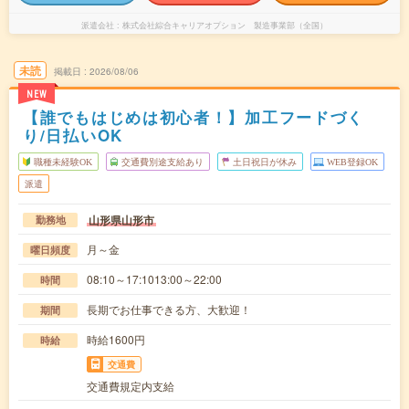
派遣会社
株式会社綜合キャリアオプション 製造事業部（全国）
未読
掲載日
2026/08/06
NEW
【誰でもはじめは初心者！】加工フードづく
り/日払いOK
職種未経験OK
交通費別途支給あり
土日祝日が休み
WEB登録OK
派遣
山形県山形市
勤務地
月～金
曜日頻度
08:10～17:1013:00～22:00
時間
長期でお仕事できる方、大歓迎！
期間
時給1600円
時給
交通費
交通費規定内支給