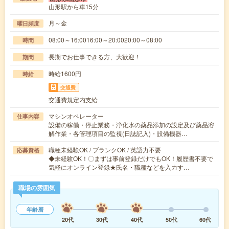
山形駅から車15分
月～金
曜日頻度
08:00～16:0016:00～20:0020:00～08:00
時間
長期でお仕事できる方、大歓迎！
期間
時給1600円
時給
交通費
交通費規定内支給
マシンオペレーター
仕事内容
設備の稼働・停止業務・浄化水の薬品添加の設定及び薬品溶
解作業・各管理項目の監視(日誌記入)・設備機器…
職種未経験OK / ブランクOK / 英語力不要
応募資格
◆未経験OK！〇まずは事前登録だけでもOK！履歴書不要で
気軽にオンライン登録★氏名・職種などを入力す…
職場の雰囲気
年齢層
20代
30代
40代
50代
60代