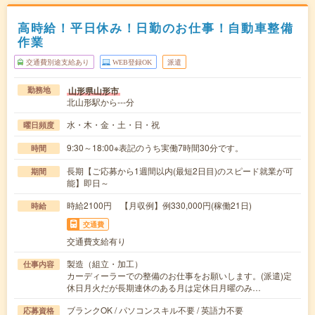
高時給！平日休み！日勤のお仕事！自動車整備
作業
交通費別途支給あり
WEB登録OK
派遣
山形県山形市
勤務地
北山形駅から---分
水・木・金・土・日・祝
曜日頻度
9:30～18:00※表記のうち実働7時間30分です。
時間
長期【ご応募から1週間以内(最短2日目)のスピード就業が可
期間
能】即日～
時給2100円 【月収例】例330,000円(稼働21日)
時給
交通費
交通費支給有り
製造（組立・加工）
仕事内容
カーディーラーでの整備のお仕事をお願いします。(派遣)定
休日月火だが長期連休のある月は定休日月曜のみ…
ブランクOK / パソコンスキル不要 / 英語力不要
応募資格