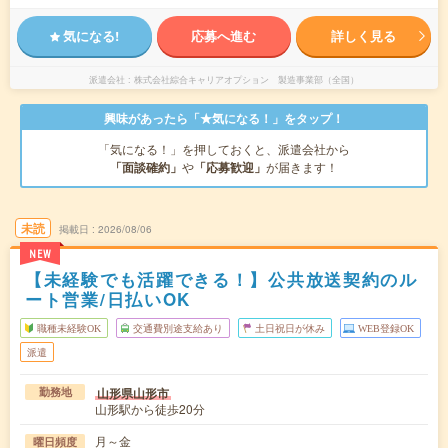
気になる!
応募へ進む
詳しく見る
派遣会社
株式会社綜合キャリアオプション 製造事業部（全国）
興味があったら「★気になる！」をタップ！
「気になる！」を押しておくと、派遣会社から
「面談確約」
や
「応募歓迎」
が届きます！
未読
掲載日
2026/08/06
NEW
【未経験でも活躍できる！】公共放送契約のル
ート営業/日払いOK
職種未経験OK
交通費別途支給あり
土日祝日が休み
WEB登録OK
派遣
山形県山形市
勤務地
山形駅から徒歩20分
月～金
曜日頻度