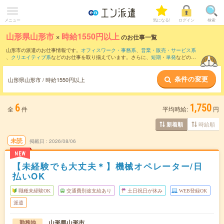
メニュー
気になる!
ログイン
検索
山形県山形市
×
時給1550円以上
のお仕事一覧
山形市の派遣のお仕事情報です。
オフィスワーク・事務系
、
営業・販売・サービス系
、
クリエイティブ系
などのお仕事を取り揃えています。さらに、
短期
・
単発
などの期
間や、
職種未経験OK
などのこだわり条件で絞り込んでいただけます。
条件の変更
山形県山形市 / 時給1550円以上
6
1,750
全
件
平均時給:
円
時給順
新着順
未読
掲載日
2026/08/06
NEW
【未経験でも大丈夫＊】機械オペレーター/日
払いOK
職種未経験OK
交通費別途支給あり
土日祝日が休み
WEB登録OK
派遣
山形県山形市
勤務地