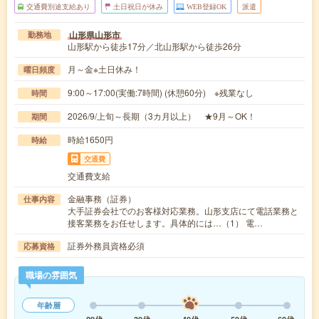
交通費別途支給あり
土日祝日が休み
WEB登録OK
派遣
山形県山形市
勤務地
山形駅から徒歩17分／北山形駅から徒歩26分
月～金※土日休み！
曜日頻度
9:00～17:00(実働:7時間) (休憩60分) ※残業なし
時間
2026/9/上旬～長期（3カ月以上） ★9月～OK！
期間
時給1650円
時給
交通費
交通費支給
金融事務（証券）
仕事内容
大手証券会社でのお客様対応業務。山形支店にて電話業務と
接客業務をお任せします。具体的には…（1） 電…
証券外務員資格必須
応募資格
職場の雰囲気
年齢層