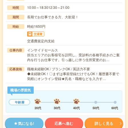
10:00～18:3012:30～21:00
時間
長期でお仕事できる方、大歓迎！
期間
時給1650円
時給
交通費
交通費規定内支給
インサイドセールス
仕事内容
担当エリアのお客様宅を訪問し、受診料の各種手続きのご案
内を行うお仕事です。引っ越しに伴う住所変更のお…
職種未経験OK / ブランクOK / 英語力不要
応募資格
◆未経験OK！〇まずは事前登録だけでもOK！履歴書不要で
気軽にオンライン登録★氏名・職種などを入力す…
職場の雰囲気
年齢層
20代
30代
40代
50代
60代
気になる!
応募へ進む
詳しく見る