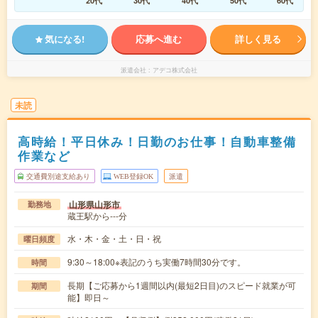
20代
30代
40代
50代
60代
気になる!
応募へ進む
詳しく見る
派遣会社
アデコ株式会社
未読
高時給！平日休み！日勤のお仕事！自動車整備
作業など
交通費別途支給あり
WEB登録OK
派遣
山形県山形市
勤務地
蔵王駅から---分
水・木・金・土・日・祝
曜日頻度
9:30～18:00※表記のうち実働7時間30分です。
時間
長期【ご応募から1週間以内(最短2日目)のスピード就業が可
期間
能】即日～