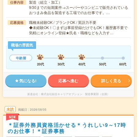
製造（組立・加工）
仕事内容
9/30までの短期案件→スーパーやコンビニで販売されている
おつまみ食品を製造する工場でのお仕事です。…
職種未経験OK / ブランクOK / 英語力不要
応募資格
◆未経験OK！〇まずは事前登録だけでもOK！履歴書不要で
気軽にオンライン登録★氏名・職種などを入力す…
職場の雰囲気
年齢層
20代
30代
40代
50代
60代
気になる!
応募へ進む
詳しく見る
派遣会社
株式会社綜合キャリアオプション 製造事業部（全国）
未読
掲載日
2026/08/05
NEW
＊証券外務員資格活かせる＊うれしい9～17時
のお仕事！＊証券事務