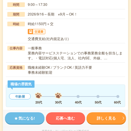
9:00～17:30
時間
2026/9/16～長期 ※9月～OK！
期間
時給1150円＋交
時給
交通費
交通費支給(社内規定あり)
一般事務
仕事内容
業務内容サービスステーションでの事務業務全般を担当しま
す。・電話対応(個人宅、法人、社内SE、外線、…
職種未経験OK / ブランクOK / 英語力不要
応募資格
事務未経験歓迎
職場の雰囲気
年齢層
20代
30代
40代
50代
60代
気になる!
応募へ進む
詳しく見る
派遣会社
マンパワーグループ株式会社