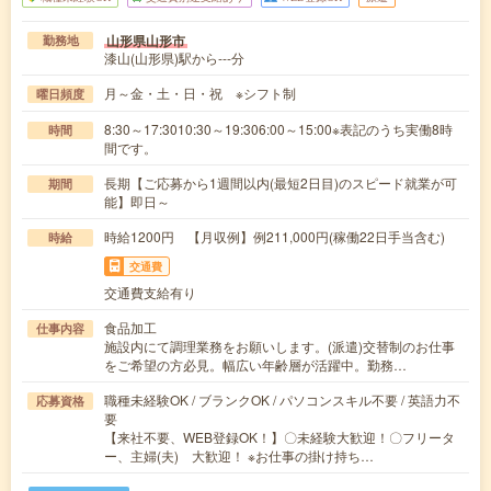
山形県山形市
勤務地
漆山(山形県)駅から---分
月～金・土・日・祝 ※シフト制
曜日頻度
8:30～17:3010:30～19:306:00～15:00※表記のうち実働8時
時間
間です。
長期【ご応募から1週間以内(最短2日目)のスピード就業が可
期間
能】即日～
時給1200円 【月収例】例211,000円(稼働22日手当含む)
時給
交通費
交通費支給有り
食品加工
仕事内容
施設内にて調理業務をお願いします。(派遣)交替制のお仕事
をご希望の方必見。幅広い年齢層が活躍中。勤務…
職種未経験OK / ブランクOK / パソコンスキル不要 / 英語力不
応募資格
要
【来社不要、WEB登録OK！】〇未経験大歓迎！〇フリータ
ー、主婦(夫) 大歓迎！ ※お仕事の掛け持ち…