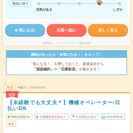
職場の様子
活気がある
しずか
気になる!
応募へ進む
詳しく見る
派遣会社
マンパワーグループ株式会社
興味があったら「★気になる！」をタップ！
「気になる！」を押しておくと、派遣会社から
「面談確約」
や
「応募歓迎」
が届きます！
未読
掲載日
2026/08/06
NEW
【未経験でも大丈夫＊】機械オペレーター/日
払いOK
職種未経験OK
交通費別途支給あり
土日祝日が休み
WEB登録OK
派遣