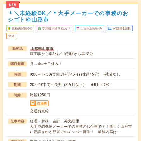
NEW
＊＼未経験OK／＊大手メーカーでの事務のお
シゴト＠山形市
職種未経験OK
交通費別途支給あり
土日祝日が休み
WEB登録OK
派遣
山形県山形市
勤務地
蔵王駅から車8分／山形駅から車12分
月～金※土日休み！
曜日頻度
9:00～17:30(実働:7時間45分) (休憩45分) ※残業なし
時間
2026/9/中旬～長期（3カ月以上） ★9月～OK！
期間
時給1250円
時給
交通費
交通費支給
経理・財務・会計・英文経理
仕事内容
大手空調機器メーカーでの事務のお仕事です！新しく山形市
に新設される部署でのメンバー募集！ 業務内容は…