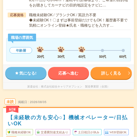
をお聴きしてカーナビの目的地設定をナビに…
職種未経験OK / ブランクOK / 英語力不要
応募資格
◆未経験OK！〇まずは事前登録だけでもOK！履歴書不要で
気軽にオンライン登録★氏名・職種などを入力す…
職場の雰囲気
年齢層
20代
30代
40代
50代
60代
気になる!
応募へ進む
詳しく見る
派遣会社
株式会社綜合キャリアオプション 製造事業部（全国）
未読
掲載日
2026/08/05
NEW
【未経験の方も安心○】機械オペレーター/日払
いOK
職種未経験OK
交通費別途支給あり
土日祝日が休み
WEB登録OK