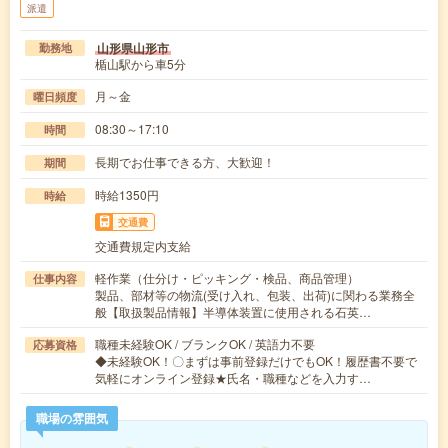
派遣
山形県山形市
勤務地
楯山駅から車5分
月～金
曜日頻度
08:30～17:10
時間
長期でお仕事できる方、大歓迎！
期間
時給1350円
時給
交通費
交通費規定内支給
軽作業（仕分け・ピッキング・検品、商品管理）
仕事内容
製品、部材等の物流(受け入れ、包装、出荷)に関わる業務全
般【取扱製品情報】半導体装置に使用される石英…
職種未経験OK / ブランクOK / 英語力不要
応募資格
◆未経験OK！〇まずは事前登録だけでもOK！履歴書不要で
気軽にオンライン登録★氏名・職種などを入力す…
職場の雰囲気