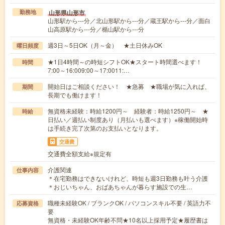
山形県山形市
勤務地
山形駅から---分／北山形駅から---分／蔵王駅から---分／面白
山高原駅から---分／楯山駅から---分
週3日～5日OK（月～金） ★土日休みOK
曜日頻度
★1日4時間～の時短シフトOK★スタート時間選べます！
時間
7:00～16:009:00～17:0011:…
開始日はご相談ください！ ★急募 ★職場が気に入れば、
期間
長期でも働けます！
無資格未経験：時給1200円～ 経験者：時給1250円～ ★
時給
日払い／週払い制度あり（月払いも選べます）※稼働開始時
は手続き完了次第のお支払いとなります。
交通費
交通費全額支給※規定有
介護関連
仕事内容
＊在宅勤務はできないけれど、時短も週3日勤務も叶う介護
＊おじいちゃん、おばあちゃんが暮らす施設での生…
職種未経験OK / ブランクOK / パソコンスキル不要 / 英語力不
応募資格
要
無資格・未経験OK年齢不問★10名以上採用予定★履歴書は