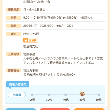
山形駅から徒歩14分
月～金※土日休み！
曜日頻度
9:00～17:40(実働:7時間40分) (休憩60分) ※残業なし
時間
2026/8/17～2026/9/30 ★8月～OK！
期間
時給1250円
時給
交通費
交通費支給
営業事務
仕事内容
大手複合機メーカでのでの営業サポートのお仕事です！営業
アシスタントとして複合機設置立会いやインスト業…
英語力不要
応募資格
業界未経験者歓迎です！ 業界未経験OK！
職場の雰囲気
年齢層
20代
30代
40代
50代
60代