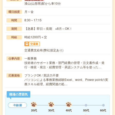
漆山(山形県)駅から車10分
月～金
曜日頻度
8:30～17:15
時間
【急募】即日～長期 ※8月～OK！
期間
時給1200円＋交
時給
交通費
交通費支給有(弊社規定あり)
一般事務
仕事内容
技術者のサポート業務・部門経費の管理・注文書作成・発
行・検収・発注・経費管理・承認システム等を使った…
ブランクOK / 英語力不要
応募資格
パソコンによる事務業務経験Excel、word、Power pointの実
務スキル経理、経費関連の処…
職場の雰囲気
年齢層
20代
30代
40代
50代
60代