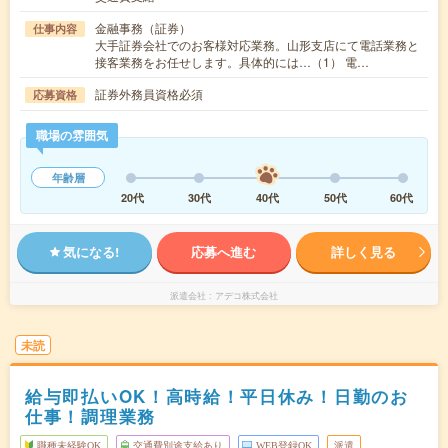
金融事務（証券）
仕事内容
大手証券会社でのお客様対応業務。山形支店にて電話業務と
接客業務をお任せします。具体的には…（1） 電…
証券外務員資格必須
応募資格
職場の雰囲気
年齢層
20代
30代
40代
50代
60代
気になる!
応募へ進む
詳しく見る
派遣会社
アデコ株式会社
未読
給与即払いOK！高時給！平日休み！日勤のお
仕事！調理業務
職種未経験OK
交通費別途支給あり
WEB登録OK
派遣