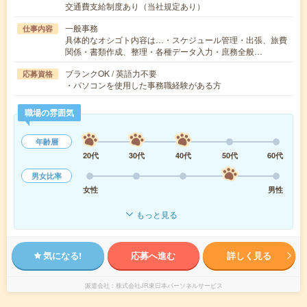
交通費支給制度あり（当社規定あり）
一般事務
仕事内容
具体的なオシゴト内容は…・スケジュール管理・出張、旅費
関係・書類作成、整理・各種データ入力・庶務全般…
ブランクOK / 英語力不要
応募資格
・パソコンを使用した事務職経験がある方
職場の雰囲気
年齢層
20代
30代
40代
50代
60代
男女比率
女性
男性
もっと見る
気になる!
応募へ進む
詳しく見る
派遣会社
株式会社JR東日本パーソネルサービス