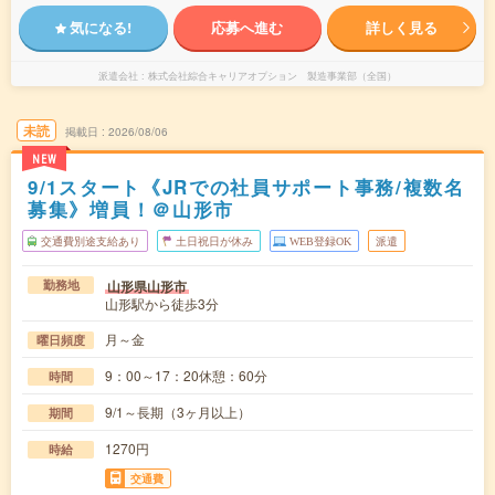
気になる!
応募へ進む
詳しく見る
派遣会社
株式会社綜合キャリアオプション 製造事業部（全国）
未読
掲載日
2026/08/06
NEW
9/1スタート《JRでの社員サポート事務/複数名
募集》増員！＠山形市
交通費別途支給あり
土日祝日が休み
WEB登録OK
派遣
山形県山形市
勤務地
山形駅から徒歩3分
月～金
曜日頻度
9：00～17：20休憩：60分
時間
9/1～長期（3ヶ月以上）
期間
1270円
時給
交通費