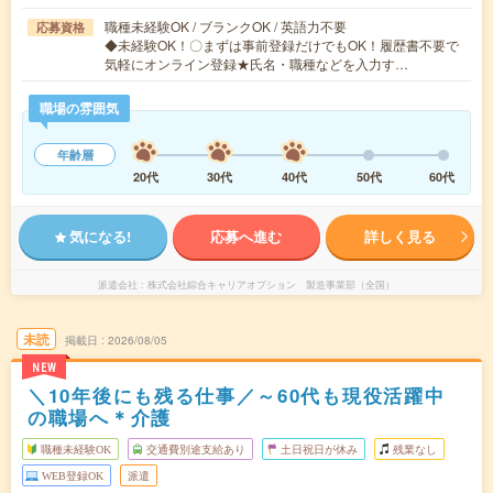
職種未経験OK / ブランクOK / 英語力不要
応募資格
◆未経験OK！〇まずは事前登録だけでもOK！履歴書不要で
気軽にオンライン登録★氏名・職種などを入力す…
職場の雰囲気
年齢層
20代
30代
40代
50代
60代
気になる!
応募へ進む
詳しく見る
派遣会社
株式会社綜合キャリアオプション 製造事業部（全国）
未読
掲載日
2026/08/05
NEW
＼10年後にも残る仕事／～60代も現役活躍中
の職場へ＊介護
職種未経験OK
交通費別途支給あり
土日祝日が休み
残業なし
WEB登録OK
派遣