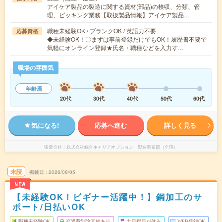
アイケア製品の製造に関する資材(部品)の検収、分類、管
理、ピッキング業務【取扱製品情報】アイケア製品…
職種未経験OK / ブランクOK / 英語力不要
応募資格
◆未経験OK！〇まずは事前登録だけでもOK！履歴書不要で
気軽にオンライン登録★氏名・職種などを入力す…
職場の雰囲気
年齢層
20代
30代
40代
50代
60代
気になる!
応募へ進む
詳しく見る
派遣会社
株式会社綜合キャリアオプション 製造事業部（全国）
未読
掲載日
2026/08/05
NEW
【未経験OK！ビギナー活躍中！】鋼加工のサ
ポート/日払いOK
職種未経験OK
交通費別途支給あり
土日祝日が休み
WEB登録OK