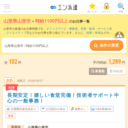
メニュー
気になる!
ログイン
検索
山形県山形市
×
時給1100円以上
のお仕事一覧
山形市の派遣のお仕事情報です。
オフィスワーク・事務系
、
営業・販売・サービス系
、
クリエイティブ系
などのお仕事を取り揃えています。さらに、
短期
・
単発
などの期
間や、
職種未経験OK
などのこだわり条件で絞り込んでいただけます。
条件の変更
山形県山形市 / 時給1100円以上
102
1,289
全
件
平均時給:
円
時給順
新着順
未読
掲載日
2026/08/07
NEW
長期安定！嬉しい食堂完備！技術者サポート中
心の一般事務！
交通費別途支給あり
土日祝日が休み
残業なし
WEB登録OK
派遣
山形県山形市
勤務地