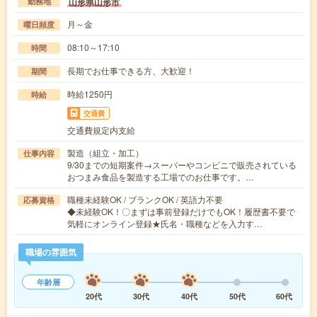
山形県山形市
勤務地
月～金
曜日頻度
08:10～17:10
時間
長期でお仕事できる方、大歓迎！
期間
時給1250円
時給
交通費
交通費規定内支給
製造（組立・加工）
仕事内容
9/30までの短期案件→スーパーやコンビニで販売されている
おつまみ食品を製造する工場でのお仕事です。…
職種未経験OK / ブランクOK / 英語力不要
応募資格
◆未経験OK！〇まずは事前登録だけでもOK！履歴書不要で
気軽にオンライン登録★氏名・職種などを入力す…
職場の雰囲気
年齢層
20代
30代
40代
50代
60代