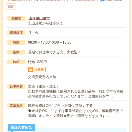
派遣
山形県山形市
勤務地
北山形駅から徒歩20分
月～金
曜日頻度
08:30～17:0010:00～18:30
時間
長期でお仕事できる方、大歓迎！
期間
時給1220円
時給
交通費
交通費規定内支給
製造（組立・加工）
仕事内容
自動車や建設機械に使用される金属部品を、熱処理する前後
の準備作業を担当していただきます。金属部品を専…
職種未経験OK / ブランクOK / 英語力不要
応募資格
◆未経験OK！〇まずは事前登録だけでもOK！履歴書不要で
気軽にオンライン登録★氏名・職種などを入力す…
職場の雰囲気