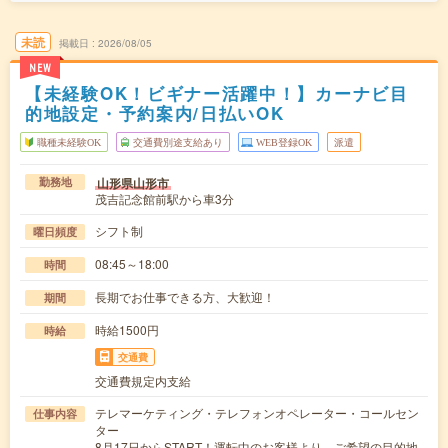
未読
掲載日
2026/08/05
NEW
【未経験OK！ビギナー活躍中！】カーナビ目
的地設定・予約案内/日払いOK
職種未経験OK
交通費別途支給あり
WEB登録OK
派遣
山形県山形市
勤務地
茂吉記念館前駅から車3分
シフト制
曜日頻度
08:45～18:00
時間
長期でお仕事できる方、大歓迎！
期間
時給1500円
時給
交通費
交通費規定内支給
テレマーケティング・テレフォンオペレーター・コールセン
仕事内容
ター
8月17日からSTART！運転中のお客様より、ご希望の目的地