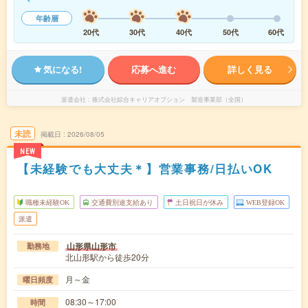
年齢層
20代
30代
40代
50代
60代
気になる!
応募へ進む
詳しく見る
派遣会社
株式会社綜合キャリアオプション 製造事業部（全国）
未読
掲載日
2026/08/05
NEW
【未経験でも大丈夫＊】営業事務/日払いOK
職種未経験OK
交通費別途支給あり
土日祝日が休み
WEB登録OK
派遣
山形県山形市
勤務地
北山形駅から徒歩20分
月～金
曜日頻度
08:30～17:00
時間