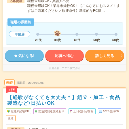
職種未経験OK / 英語力不要
応募資格
職種未経験OK！業界未経験OK！【こんな方におススメ！ま
ずはご応募ください／歓迎条件】基本的なPC操…
職場の雰囲気
年齢層
20代
30代
40代
50代
60代
気になる!
応募へ進む
詳しく見る
派遣会社
アデコ株式会社
未読
掲載日
2026/08/06
NEW
【経験がなくても大丈夫＊】組立・加工・食品
製造など/日払いOK
職種未経験OK
交通費別途支給あり
土日祝日が休み
WEB登録OK
派遣