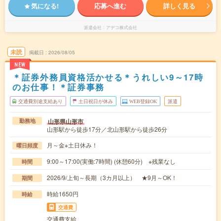
気になる!
応募へ進む
詳しく見る
派遣会社
アデコ株式会社
未読
掲載日
2026/08/05
NEW
＊証券外務員資格活かせる＊うれしい9～17時
のお仕事！＊証券事務
交通費別途支給あり
土日祝日が休み
WEB登録OK
派遣
山形県山形市
勤務地
山形駅から徒歩17分／北山形駅から徒歩26分
月～金※土日休み！
曜日頻度
9:00～17:00(実働:7時間) (休憩60分) ※残業なし
時間
2026/9/上旬～長期（3カ月以上） ★9月～OK！
期間
時給1650円
時給
交通費
交通費支給