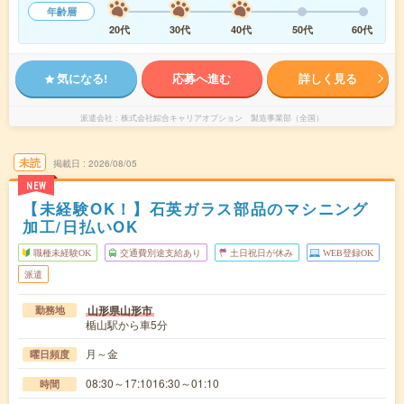
年齢層
20代
30代
40代
50代
60代
気になる!
応募へ進む
詳しく見る
派遣会社
株式会社綜合キャリアオプション 製造事業部（全国）
未読
掲載日
2026/08/05
NEW
【未経験OK！】石英ガラス部品のマシニング
加工/日払いOK
職種未経験OK
交通費別途支給あり
土日祝日が休み
WEB登録OK
派遣
山形県山形市
勤務地
楯山駅から車5分
月～金
曜日頻度
08:30～17:1016:30～01:10
時間