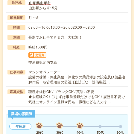
山形県山形市
勤務地
山形駅から車15分
月～金
曜日頻度
08:00～16:0016:00～20:0020:00～08:00
時間
長期でお仕事できる方、大歓迎！
期間
時給1600円
時給
交通費
交通費規定内支給
マシンオペレーター
仕事内容
設備の稼働・停止業務・浄化水の薬品添加の設定及び薬品溶
解作業・各管理項目の監視(日誌記入)・設備機器…
職種未経験OK / ブランクOK / 英語力不要
応募資格
◆未経験OK！〇まずは事前登録だけでもOK！履歴書不要で
気軽にオンライン登録★氏名・職種などを入力す…
職場の雰囲気
年齢層
20代
30代
40代
50代
60代