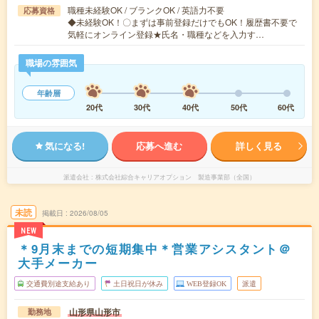
職種未経験OK / ブランクOK / 英語力不要
応募資格
◆未経験OK！〇まずは事前登録だけでもOK！履歴書不要で
気軽にオンライン登録★氏名・職種などを入力す…
職場の雰囲気
年齢層
20代
30代
40代
50代
60代
気になる!
応募へ進む
詳しく見る
派遣会社
株式会社綜合キャリアオプション 製造事業部（全国）
未読
掲載日
2026/08/05
NEW
＊9月末までの短期集中＊営業アシスタント＠
大手メーカー
交通費別途支給あり
土日祝日が休み
WEB登録OK
派遣
山形県山形市
勤務地