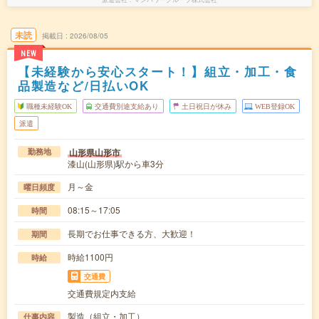
未読
掲載日
2026/08/05
NEW
【未経験から安心スタート！】組立・加工・食
品製造など/日払いOK
職種未経験OK
交通費別途支給あり
土日祝日が休み
WEB登録OK
派遣
山形県山形市
勤務地
漆山(山形県)駅から車3分
月～金
曜日頻度
08:15～17:05
時間
長期でお仕事できる方、大歓迎！
期間
時給1100円
時給
交通費
交通費規定内支給
製造（組立・加工）
仕事内容