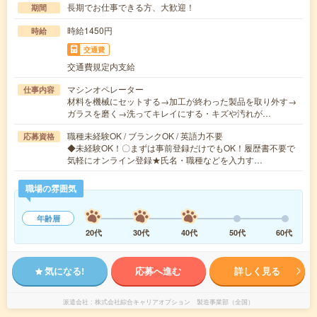
長期でお仕事できる方、大歓迎！
期間
時給1450円
時給
交通費
交通費規定内支給
マシンオペレーター
仕事内容
材料を機械にセットする→加工が終わった製品を取り外す→
ガラスを磨く→洗ってキレイにする・キズや汚れが…
職種未経験OK / ブランクOK / 英語力不要
応募資格
◆未経験OK！〇まずは事前登録だけでもOK！履歴書不要で
気軽にオンライン登録★氏名・職種などを入力す…
職場の雰囲気
年齢層
20代
30代
40代
50代
60代
気になる!
応募へ進む
詳しく見る
派遣会社
株式会社綜合キャリアオプション 製造事業部（全国）