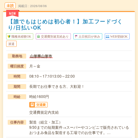
未読
掲載日
2026/08/06
NEW
【誰でもはじめは初心者！】加工フードづく
り/日払いOK
職種未経験OK
交通費別途支給あり
土日祝日が休み
WEB登録OK
派遣
山形県山形市
勤務地
月～金
曜日頻度
08:10～17:1013:00～22:00
時間
長期でお仕事できる方、大歓迎！
期間
時給1600円
時給
交通費
交通費規定内支給
製造（組立・加工）
仕事内容
9/30までの短期案件→スーパーやコンビニで販売されている
おつまみ食品を製造する工場でのお仕事です。…