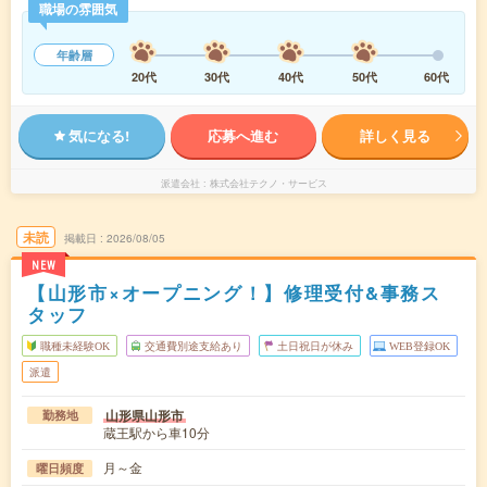
職場の雰囲気
年齢層
20代
30代
40代
50代
60代
気になる!
応募へ進む
詳しく見る
派遣会社
株式会社テクノ・サービス
未読
掲載日
2026/08/05
NEW
【山形市×オープニング！】修理受付&事務ス
タッフ
職種未経験OK
交通費別途支給あり
土日祝日が休み
WEB登録OK
派遣
山形県山形市
勤務地
蔵王駅から車10分
月～金
曜日頻度