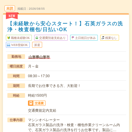
未読
掲載日
2026/08/05
NEW
【未経験から安心スタート！】石英ガラスの洗
浄・検査梱包/日払いOK
職種未経験OK
交通費別途支給あり
土日祝日が休み
残業なし
WEB登録OK
派遣
山形県山形市
勤務地
月～金
曜日頻度
08:30～17:30
時間
長期でお仕事できる方、大歓迎！
期間
時給1500円
時給
交通費
交通費規定内支給
マシンオペレーター
仕事内容
石英ガラス製品の洗浄・検査・梱包作業クリーンルーム内
で、石英ガラス製品の洗浄を行うお仕事です。製品に…