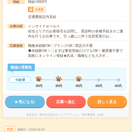
時給1650円
時給
交通費
交通費規定内支給
インサイドセールス
仕事内容
担当エリアのお客様宅を訪問し、受診料の各種手続きのご案
内を行うお仕事です。引っ越しに伴う住所変更のお…
職種未経験OK / ブランクOK / 英語力不要
応募資格
◆未経験OK！〇まずは事前登録だけでもOK！履歴書不要で
気軽にオンライン登録★氏名・職種などを入力す…
職場の雰囲気
年齢層
20代
30代
40代
50代
60代
気になる!
応募へ進む
詳しく見る
派遣会社
株式会社綜合キャリアオプション 製造事業部（全国）
未読
掲載日
2026/08/06