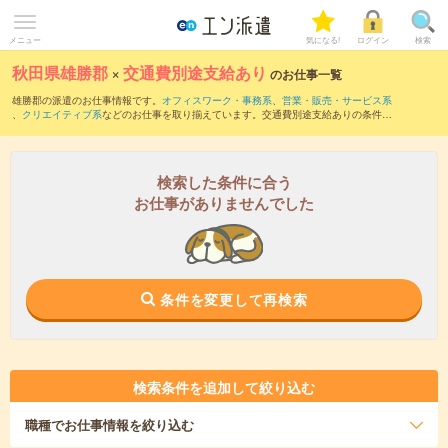
メニュー
気になる!
ログイン
検索
秋田県雄勝郡
×
交通費別途支給あり
のお仕事一覧
雄勝郡の派遣のお仕事情報です。
オフィスワーク・事務系
、
営業・販売・サービス系
、
クリエイティブ系
などのお仕事を取り揃えています。交通費別途支給ありの条件の
他に、
職種未経験OK
、
友だちと一緒の応募OK
、
10名以上の大量募集
などのこだわり
条件も取り揃えています。
検索した条件に合う
お仕事がありませんでした
条件を変更して再検索
検索条件を追加して絞り込む
職種
でお仕事情報を絞り込む